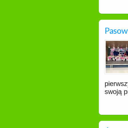
Pasowa
pierwsz
swoją p