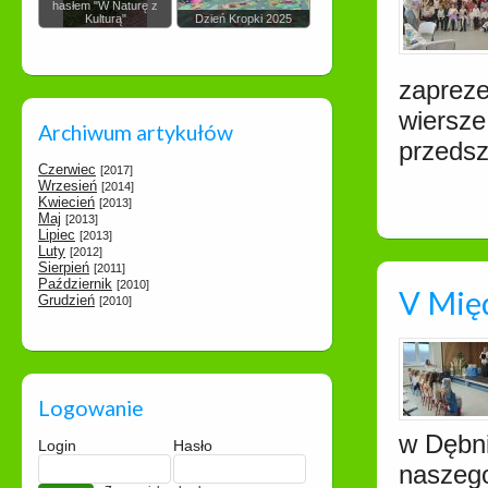
hasłem "W Naturę z
Kulturą"
Dzień Kropki 2025
zapreze
wiersze
Archiwum artykułów
przedsz
Czerwiec
[2017]
Wrzesień
[2014]
Kwiecień
[2013]
Maj
[2013]
Lipiec
[2013]
Luty
[2012]
Sierpień
[2011]
Październik
[2010]
V Mię
Grudzień
[2010]
Logowanie
w Dębni
Login
Hasło
naszego 