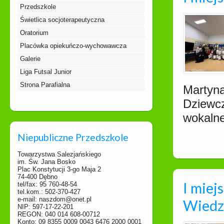
Przedszkole
Świetlica socjoterapeutyczna
Oratorium
Placówka opiekuńczo-wychowawcza
Galerie
Liga Futsal Junior
Strona Parafialna
Martyna
Dziewcz
wokalne
Niepubliczne Przedszkole
Towarzystwa Salezjańskiego
im. Św. Jana Bosko
Plac Konstytucji 3-go Maja 2
74-400 Dębno
I miej
tel/fax: 95 760-48-54
tel.kom.: 502-370-427
e-mail: naszdom@onet.pl
Wiedz
NIP: 597-17-22-201
REGON: 040 014 608-00712
Konto: 09 8355 0009 0043 6476 2000 0001