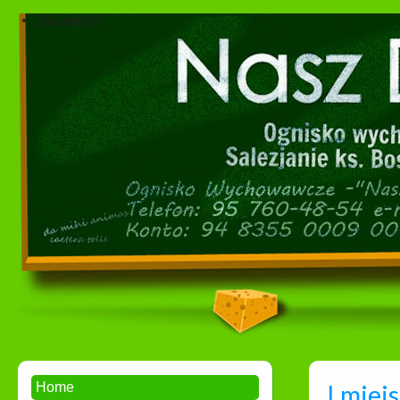
Dokumenty
I miej
Home