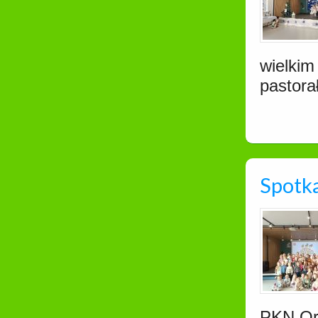
wielkim
pastora
Spotka
PKN Or