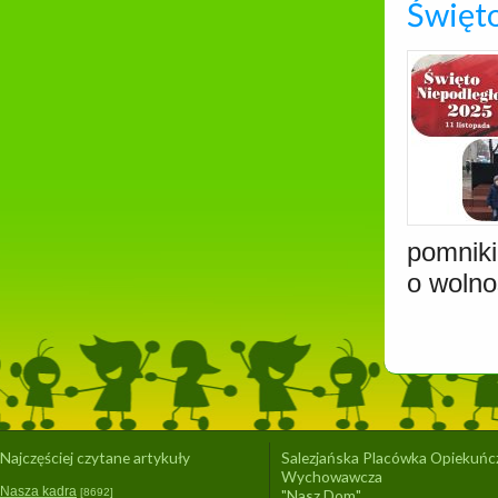
Święt
pomniki
o wolno
Najczęściej czytane artykuły
Salezjańska Placówka Opiekuńc
Wychowawcza
Nasza kadra
[8692]
"Nasz Dom"