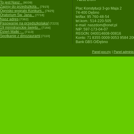
To jest Nasz...
[8039]
Zapisy do przedszkola...
[7915]
Plac Konstytucji 3-go Maja 2
Ognisko wygrało Konkurs...
[7825]
74-400 Dębno
Oratorium Św. Jana...
[7716]
tel/fax: 95 760-48-54
Nasz adres
[7362]
tel.kom.: 514-220-505
Pasowanie na przedszkolaka!
[7223]
e-mail: naszdom@onet.pl
19 ministranckie święto...
[7164]
NIP: 597-173-04-07
Dzień Matki -...
[7113]
REGON: 040014608-00816
Spotkanie z dinozaurami
[7110]
Konto: 71 8355 0009 0053 9584 2
Bank GBS O/Dębno
Panel poczty
|
Panel adminis