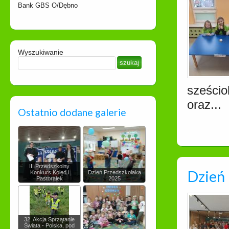
Bank GBS O/Dębno
Wyszukiwanie
sześciol
oraz...
Ostatnio dodane galerie
III Przedszkolny
Dzień 
Konkurs Kolęd i
Dzień Przedszkolaka
Pastorałek
2025
32. Akcja Sprzątanie
Świata - Polska, pod