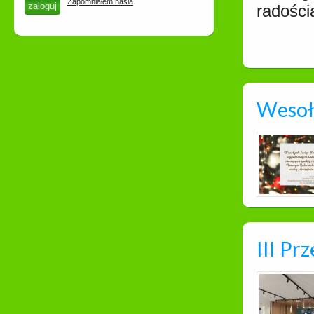
Zapomniałem hasła
radości
Wesoł
III Pr