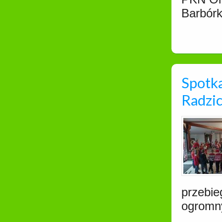
Barbórk
Spotka
Radzi
przebie
ogromn