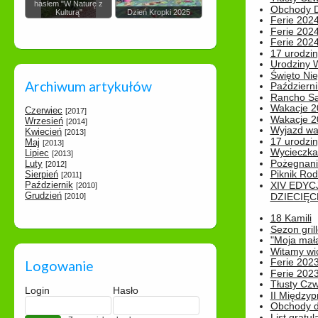
hasłem "W Naturę z
Obchody Dn
Kulturą"
Dzień Kropki 2025
Ferie 2024
Ferie 2024
Ferie 2024
17 urodzin
Urodziny W
Święto Nie
Archiwum artykułów
Październi
Rancho Sa
Wakacje 2
Czerwiec
[2017]
Wakacje 20
Wrzesień
[2014]
Wyjazd wak
Kwiecień
[2013]
17 urodzin
Maj
[2013]
Wycieczka
Lipiec
[2013]
Pożegnani
Luty
[2012]
Piknik Rod
Sierpień
[2011]
Październik
XIV EDYC
[2010]
Grudzień
DZIECIĘC
[2010]
18 Kamili
Sezon gri
"Moja mał
Witamy wi
Ferie 2023
Logowanie
Ferie 2023
Tłusty Cz
Login
Hasło
II Międzyp
Obchody d
List gratul