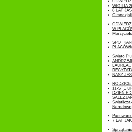
ODWIEDZ
WIGILIA 2
8 LAT JA
Gimnazjali
ODWIEDZ
W PLACÓW
Marzyciels
SPOTKAN
PLACÓWK
Święto Pl
ANDRZEJKI
LAUREAC
RECYTATO
NASZ JES
RODZICE 
11-STE U
DZIEŃ E
SALEZJAŃ
Świetlicza
Narodowe
Pasowanie 
7 LAT JA
Sprzątanie