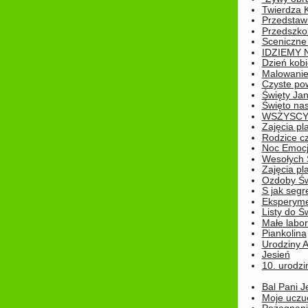
Twierdza 
Przedstaw
Przedszkol
Sceniczne
IDZIEMY 
Dzień kobi
Malowanie
Czyste pow
Święty Ja
Święto na
WSZYSCY 
Zajęcia pl
Rodzice cz
Noc Emocj
Wesołych 
Zajęcia pl
Ozdoby Św
S jak segr
Eksperyme
Listy do Ś
Małe labo
Piankolina
Urodziny A
Jesień
10. urodzin
Bal Pani J
Moje uczu