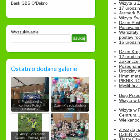
Wizyta u 
Bank GBS O/Dębno
17 urodzin
Jarmark B
Wizyta Św.
Dzień Post
Pasowanie
Wyszukiwanie
Warsztaty
postaw rod
16 urodzin
Dzień Kro
12 urodzin
Zakończen
Pożegnani
Ostatnio dodane galerie
Urodziny Wik
Hmm metamo
PIKNIK R
Myślibórz 
Bieg Prze
Wizyta w B
III Przedszkolny
Konkurs Kolęd i
Dzień Przedszkolaka
Pastorałek
2025
Wizyta w 
Centrum...
Wielkanoc 
Z wizytą n
DZIEŃ KO
32. Akcja Sprzątanie
Świata - Polska, pod
Tłusty Cz