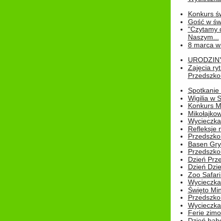
Konkurs św
Gość w świe
"Czytamy d
Naszym...
8 marca w
URODZINY 
Zajęcia r
Przedszkol
Spotkanie 
Wigilia w
Konkurs M
Mikołajko
Wycieczka 
Refleksje 
Przedszkol
Basen Gryf
Przedszkol
Dzień Prz
Dzień Dzie
Zoo Safari
Wycieczka 
Święto Min
Przedszkol
Wycieczka
Ferie zim
Dzień babc