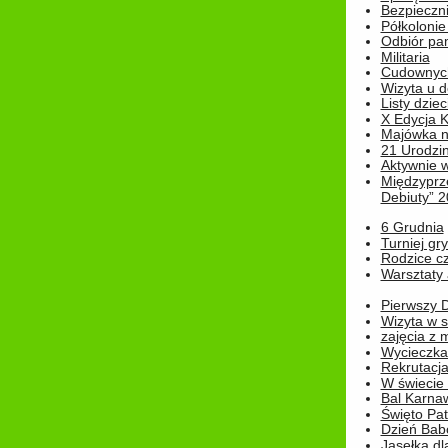
Bezpieczn
Półkolonie
Odbiór pam
Militaria
Cudownyc
Wizyta u d
Listy dziec
X Edycja K
Majówka n
21 Urodzin
Aktywnie 
Międzyprz
Debiuty” 
6 Grudnia
Turniej gry
Rodzice cz
Warsztaty 
Pierwszy 
Wizyta w s
zajęcia z
Wycieczka
Rekrutacja
W świecie
Bal Karna
Święto Pat
Dzień Babc
Jasełka dla