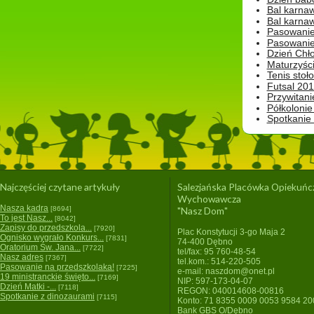
Bal karna
Bal karna
Pasowanie
Pasowanie
Dzień Chło
Maturzyśc
Tenis stoł
Futsal 201
Przywitani
Półkolonie
Spotkanie
Najczęściej czytane artykuły
Salezjańska Placówka Opiekuńc
Wychowawcza
Nasza kadra
[8694]
"Nasz Dom"
To jest Nasz...
[8042]
Zapisy do przedszkola...
[7920]
Plac Konstytucji 3-go Maja 2
Ognisko wygrało Konkurs...
[7831]
74-400 Dębno
Oratorium Św. Jana...
[7722]
tel/fax: 95 760-48-54
Nasz adres
[7367]
tel.kom.: 514-220-505
Pasowanie na przedszkolaka!
[7225]
e-mail: naszdom@onet.pl
19 ministranckie święto...
[7169]
NIP: 597-173-04-07
Dzień Matki -...
[7118]
REGON: 040014608-00816
Spotkanie z dinozaurami
[7115]
Konto: 71 8355 0009 0053 9584 2
Bank GBS O/Dębno