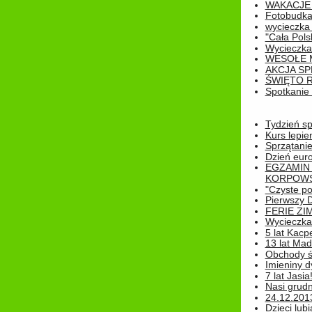
WAKACJE 
Fotobudk
wycieczka
"Cała Pols
Wycieczka
WESOŁE 
AKCJA SP
ŚWIĘTO 
Spotkanie 
Tydzień sp
Kurs lepie
Sprzątanie
Dzień eur
EGZAMIN
KORPOWS
"Czyste po
Pierwszy 
FERIE ZI
Wycieczka 
5 lat Kacp
13 lat Madz
Obchody św
Imieniny d
7 lat Jasia
Nasi grudni
24.12.2013r
Dzieci lubi