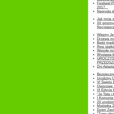
Festiwal P
2017...
Nagroda dl
Jak mnie w
XII gminn
Recytatorsk
Witamy Jes
Drzewa ma
Bądź mądr
Rejs statk
Wesołe mias
Wystawa k
UROCZYS
PRZEDSZ
Dni Adapt
Bezpieczne
Urodziny O
VI Święto 
Owocowe s
IX Edycja 
"Ja,Tata i 
I Komunia 
20 urodziny
Majówka 
Dzień Ziem
"Żywy obra