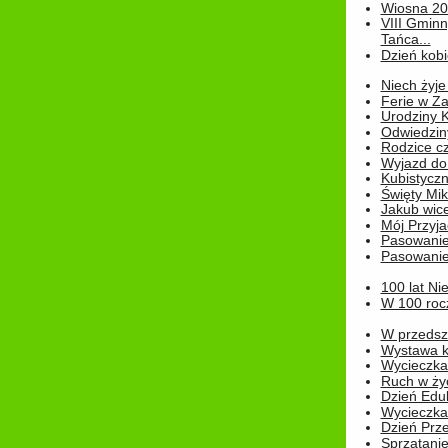
Wiosna 2
VIII Gminn
Tańca...
Dzień kob
Niech żyje
Ferie w Z
Urodziny K
Odwiedzin
Rodzice cz
Wyjazd do
Kubistyczn
Święty Miko
Jakub wice
Mój Przyja
Pasowanie
Pasowanie
100 lat Ni
W 100 rocz
W przedszk
Wystawa kr
Wycieczka
Ruch w życ
Dzień Edu
Wycieczka 
Dzień Prz
Sprzątani