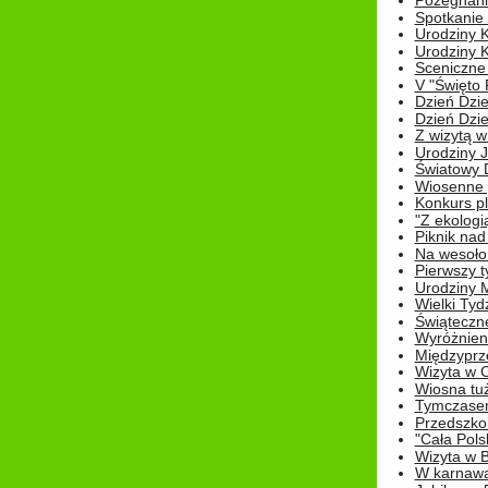
Pożegnani
Spotkanie
Urodziny K
Urodziny K
Sceniczne
V "Święto 
Dzień Dziec
Dzień Dziec
Z wizytą w
Urodziny Ju
Światowy 
Wiosenne 
Konkurs 
"Z ekologią
Piknik nad
Na wesoło
Pierwszy t
Urodziny 
Wielki Tyd
Świąteczne
Wyróżnieni
Międzyprz
Wizyta w 
Wiosna tuż,
Tymczasem 
Przedszkol
"Cała Pols
Wizyta w B
W karnawa