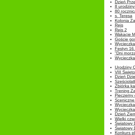
Dzień Prz
8 urodziny 
80 rocznic
s. Teresa
Kolonia Z
Rejs
Rejs 2
Wakacje M
Goście go
Wycieczka 
Festyn 16
"Dni morz
Wycieczka 
Urodziny Ol
VIII Święt
Dzień Dzi
Sześciolat
Zbiórka ka
Trening Za
Pieczemy 
Sceniczne 
Wycieczka
Wycieczka 
Dzień Zie
Wielki czw
Światowy 
Światowy 
Konkurs pl