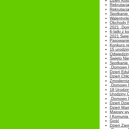
Dzień Kolo
Rekrutacj
Rekrutacja
Spotkanie
Walentynk
Obchody P
2021 „Domo
6-latki z 
2021 Świe
Pasowanie
Konkurs re
15 urodzin
Odwiedziny
Święto Nie
Spotkanie 
„Domowy Mi
Dzień Edu
Dzień Chł
Zmoderniz
„Domowy Mi
18 Urodzin
Urodziny Ol
„Domowy Mi
Dzień Dzie
Dzień Mam
Majowy wy
I Komunia S
Gość
Dzień Zie