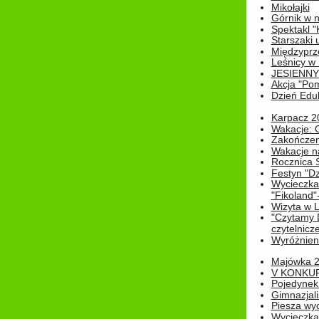
Mikołajki
Górnik w 
Spektakl "
Starszaki 
Międzyprze
Leśnicy w
JESIENNY
Akcja "Pom
Dzień Edu
Karpacz 2
Wakacje: 
Zakończen
Wakacje n
Rocznica 
Festyn "Dz
Wycieczka
"Fikoland"
Wizyta w L
"Czytamy D
czytelnicze
Wyróżnienie
Majówka 
V KONKUR
Pojedynek
Gimnazjali
Piesza wyc
Wycieczk