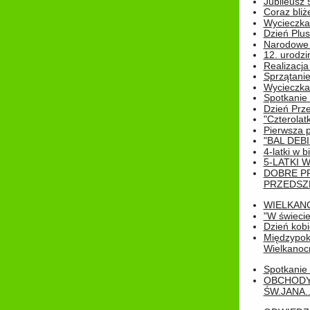
Jubileusz 
Coraz bliż
Wycieczka
Dzień Plus
Narodowe Ś
12. urodzi
Realizacja
Sprzątanie
Wycieczka
Spotkanie 
Dzień Prz
"Czterolat
Pierwsza 
"BAL DEB
4-latki w b
5-LATKI W
DOBRE P
PRZEDSZ
WIELKAN
"W świecie
Dzień kobi
Międzypoko
Wielkanoc
Spotkanie 
OBCHODY
ŚW.JANA..