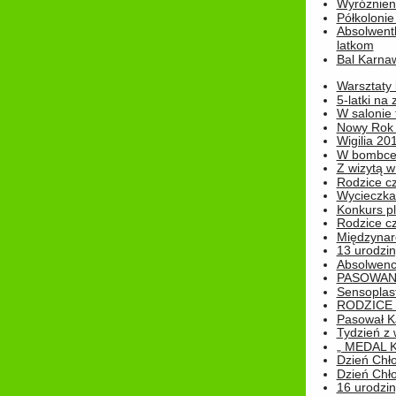
Wyróżnieni
Półkoloni
Absolwent
latkom
Bal Karna
Warsztaty
5-latki na
W salonie 
Nowy Rok
Wigilia 20
W bombc
Z wizytą w
Rodzice cz
Wycieczka 
Konkurs pl
Rodzice cz
Międzynar
13 urodzin
Absolwenc
PASOWAN
Sensoplas
RODZICE 
Pasował K
Tydzień z
„ MEDAL 
Dzień Chł
Dzień Chł
16 urodziny