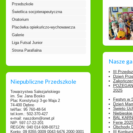
Przedszkole
Świetlica socjoterapeutyczna
Oratorium
Placówka opiekuńczo-wychowawcza
Galerie
Liga Futsal Junior
Strona Parafialna
Nasze ga
III Przeds
Dzień Prz
Niepubliczne Przedszkole
Zakończen
POŻEGAN
2025
Towarzystwa Salezjańskiego
im. Św. Jana Bosko
Festyn w 
Plac Konstytucji 3-go Maja 2
Dzień Ma
74-400 Dębno
Święto Uch
tel/fax: 95 760-48-54
Niebieskie
tel.kom.: 502-370-427
BAL KAR
e-mail: naszdom@onet.pl
Ferie 2025
NIP: 597-17-22-201
Obchody Dn
REGON: 040 014 608-00712
III Konkurs
Konto: 09 8355 0009 0043 6476 2000 0001