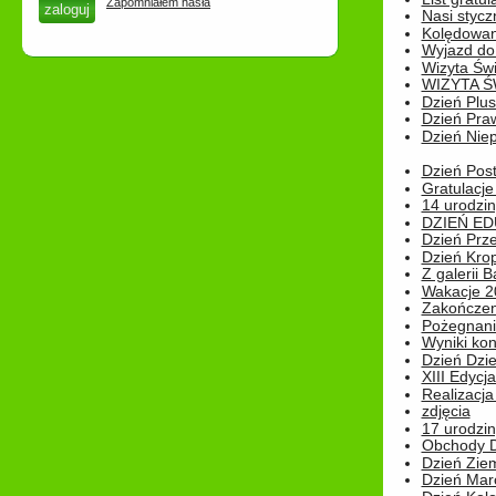
Zapomniałem hasła
Nasi styczn
Kolędowan
Wyjazd do 
Wizyta Świ
WIZYTA Ś
Dzień Plu
Dzień Pra
Dzień Niep
Dzień Post
Gratulacje
14 urodzin
DZIEŃ ED
Dzień Prz
Dzień Kro
Z galerii B
Wakacje 2
Zakończen
Pożegnani
Wyniki ko
Dzień Dzi
XIII Edycj
Realizacj
zdjęcia
17 urodzin
Obchody Dn
Dzień Zie
Dzień Mar