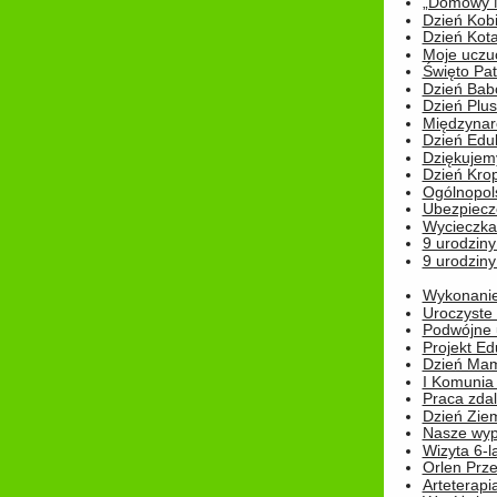
„Domowy Mi
Dzień Kob
Dzień Kot
Moje uczuc
Święto Pat
Dzień Babc
Dzień Plu
Międzynar
Dzień Edu
Dziękuje
Dzień Kro
Ogólnopol
Ubezpiecz
Wycieczka
9 urodziny
9 urodziny
Wykonanie 
Uroczyste
Podwójne u
Projekt E
Dzień Mam
I Komunia S
Praca zdal
Dzień Ziem
Nasze wypi
Wizyta 6-l
Orlen Prz
Arteterapi