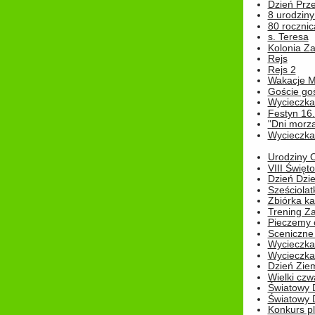
Dzień Prz
8 urodziny 
80 rocznic
s. Teresa
Kolonia Z
Rejs
Rejs 2
Wakacje M
Goście go
Wycieczka 
Festyn 16
"Dni morz
Wycieczka 
Urodziny Ol
VIII Święt
Dzień Dzi
Sześciolat
Zbiórka ka
Trening Za
Pieczemy 
Sceniczne 
Wycieczka
Wycieczka 
Dzień Zie
Wielki czw
Światowy 
Światowy 
Konkurs pl