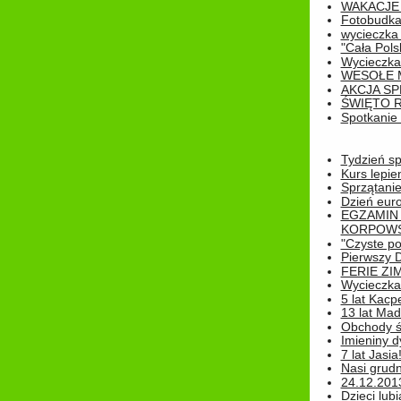
WAKACJE 
Fotobudk
wycieczka
"Cała Pols
Wycieczka
WESOŁE 
AKCJA SP
ŚWIĘTO 
Spotkanie 
Tydzień sp
Kurs lepie
Sprzątanie
Dzień eur
EGZAMIN
KORPOWS
"Czyste po
Pierwszy 
FERIE ZI
Wycieczka 
5 lat Kacp
13 lat Madz
Obchody św
Imieniny d
7 lat Jasia
Nasi grudni
24.12.2013r
Dzieci lubi