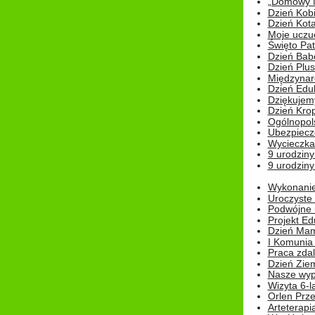
„Domowy Mi
Dzień Kob
Dzień Kot
Moje uczuc
Święto Pat
Dzień Babc
Dzień Plu
Międzynar
Dzień Edu
Dziękuje
Dzień Kro
Ogólnopol
Ubezpiecz
Wycieczka
9 urodziny
9 urodziny
Wykonanie 
Uroczyste
Podwójne u
Projekt E
Dzień Mam
I Komunia S
Praca zdal
Dzień Ziem
Nasze wypi
Wizyta 6-l
Orlen Prz
Arteterapi