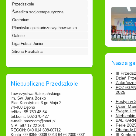
Przedszkole
Świetlica socjoterapeutyczna
Oratorium
Placówka opiekuńczo-wychowawcza
Galerie
Liga Futsal Junior
Strona Parafialna
Nasze ga
III Przeds
Dzień Prz
Niepubliczne Przedszkole
Zakończen
POŻEGAN
2025
Towarzystwa Salezjańskiego
im. Św. Jana Bosko
Festyn w 
Plac Konstytucji 3-go Maja 2
Dzień Ma
74-400 Dębno
Święto Uch
tel/fax: 95 760-48-54
Niebieskie
tel.kom.: 502-370-427
BAL KAR
e-mail: naszdom@onet.pl
Ferie 2025
NIP: 597-17-22-201
Obchody Dn
REGON: 040 014 608-00712
III Konkurs
Konto: 09 8355 0009 0043 6476 2000 0001