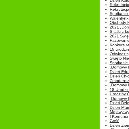
Dzień Kolo
Rekrutacj
Rekrutacja
Spotkanie
Walentynk
Obchody P
2021 „Domo
6-latki z 
2021 Świe
Pasowanie
Konkurs re
15 urodzin
Odwiedziny
Święto Nie
Spotkanie 
„Domowy Mi
Dzień Edu
Dzień Chł
Zmoderniz
„Domowy Mi
18 Urodzin
Urodziny Ol
„Domowy Mi
Dzień Dzie
Dzień Mam
Majowy wy
I Komunia S
Gość
Dzień Zie