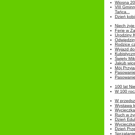
Wiosna 2
VIII Gminn
Tańca...
Dzień kob
Niech żyje
Ferie w Z
Urodziny K
Odwiedzin
Rodzice cz
Wyjazd do
Kubistyczn
Święty Miko
Jakub wice
Mój Przyja
Pasowanie
Pasowanie
100 lat Ni
W 100 rocz
W przedszk
Wystawa kr
Wycieczka
Ruch w życ
Dzień Edu
Wycieczka 
Dzień Prz
Sprzątani