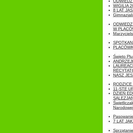
ODWIEDZ
WIGILIA 2
8 LAT JA
Gimnazjali
ODWIEDZ
W PLACÓW
Marzyciels
SPOTKAN
PLACÓWK
Święto Pl
ANDRZEJKI
LAUREAC
RECYTATO
NASZ JES
RODZICE 
11-STE U
DZIEŃ E
SALEZJAŃ
Świetlicza
Narodowe
Pasowanie 
7 LAT JA
Sprzątanie