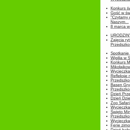
Konkurs św
Gość w świe
"Czytamy d
Naszym...
8 marca w
URODZINY 
Zajęcia r
Przedszkol
Spotkanie 
Wigilia w
Konkurs M
Mikołajko
Wycieczka 
Refleksje 
Przedszkol
Basen Gryf
Przedszkol
Dzień Prz
Dzień Dzie
Zoo Safari
Wycieczka 
Święto Min
Przedszkol
Wycieczka
Ferie zim
Dzień babc