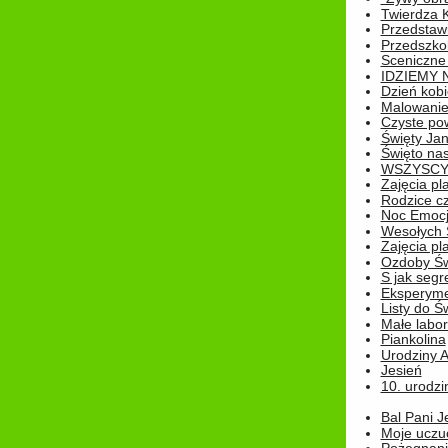
Twierdza 
Przedstaw
Przedszkol
Sceniczne
IDZIEMY 
Dzień kobi
Malowanie
Czyste pow
Święty Ja
Święto na
WSZYSCY 
Zajęcia pl
Rodzice cz
Noc Emocj
Wesołych 
Zajęcia pl
Ozdoby Św
S jak segr
Eksperyme
Listy do Ś
Małe labo
Piankolina
Urodziny A
Jesień
10. urodzin
Bal Pani J
Moje uczu