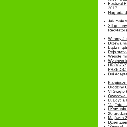
Festiwal P
2017...
Nagroda dl
Jak mnie w
XII gminn
Recytatorsk
Witamy Jes
Drzewa ma
Bądź mądr
Rejs statk
Wesołe mias
Wystawa k
UROCZYS
PRZEDSZ
Dni Adapt
Bezpieczne
Urodziny O
VI Święto 
Owocowe s
IX Edycja 
"Ja,Tata i 
I Komunia 
20 urodziny
Majówka 
Dzień Ziem
"Żywy obra