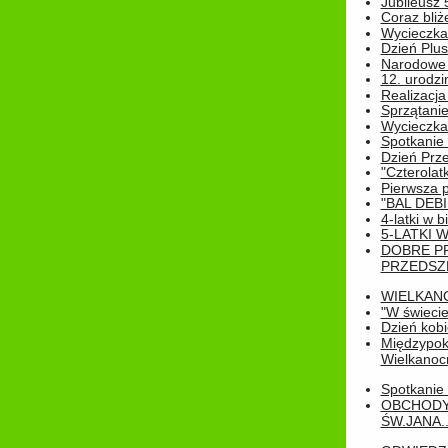
Jubileusz 
Coraz bliż
Wycieczka
Dzień Plus
Narodowe Ś
12. urodzi
Realizacja
Sprzątanie
Wycieczka
Spotkanie 
Dzień Prz
"Czterolat
Pierwsza 
"BAL DEB
4-latki w b
5-LATKI W
DOBRE P
PRZEDSZ
WIELKAN
"W świecie
Dzień kobi
Międzypoko
Wielkanoc
Spotkanie 
OBCHODY
ŚW.JANA..