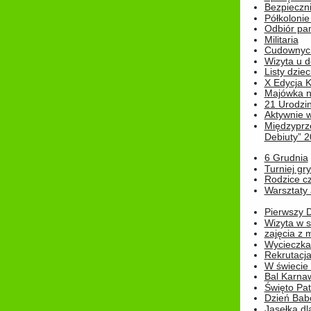
Bezpieczn
Półkolonie
Odbiór pam
Militaria
Cudownyc
Wizyta u d
Listy dziec
X Edycja K
Majówka n
21 Urodzin
Aktywnie 
Międzyprz
Debiuty” 
6 Grudnia
Turniej gry
Rodzice cz
Warsztaty 
Pierwszy 
Wizyta w s
zajęcia z
Wycieczka
Rekrutacja
W świecie
Bal Karna
Święto Pat
Dzień Babc
Jasełka dla