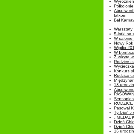
Wyróżnieni
Półkoloni
Absolwent
latkom
Bal Karna
Warsztaty
5-latki na
W salonie 
Nowy Rok
Wigilia 20
W bombc
Z wizytą w
Rodzice cz
Wycieczka 
Konkurs pl
Rodzice cz
Międzynar
13 urodzin
Absolwenc
PASOWAN
Sensoplas
RODZICE 
Pasował K
Tydzień z
„ MEDAL 
Dzień Chł
Dzień Chł
16 urodziny