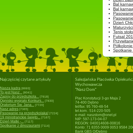
Bal karna
Bal karna
Pasowanie
Pasowanie
Dzień Chło
Maturzyśc
Tenis stoł
Futsal 201
Przywitani
Półkolonie
Spotkanie
Najczęściej czytane artykuły
Salezjańska Placówka Opiekuńc
Wychowawcza
Nasza kadra
[8693]
"Nasz Dom"
To jest Nasz...
[8041]
Zapisy do przedszkola...
[7918]
Plac Konstytucji 3-go Maja 2
Ognisko wygrało Konkurs...
[7830]
74-400 Dębno
Oratorium Św. Jana...
[7720]
tel/fax: 95 760-48-54
Nasz adres
[7365]
tel.kom.: 514-220-505
Pasowanie na przedszkolaka!
[7224]
e-mail: naszdom@onet.pl
19 ministranckie święto...
[7167]
NIP: 597-173-04-07
Dzień Matki -...
[7117]
REGON: 040014608-00816
Spotkanie z dinozaurami
[7114]
Konto: 71 8355 0009 0053 9584 2
Bank GBS O/Dębno