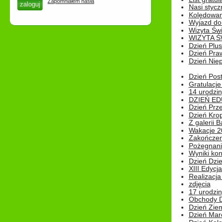
Zapomniałem hasła
Nasi styczn
Kolędowan
Wyjazd do 
Wizyta Świ
WIZYTA Ś
Dzień Plu
Dzień Pra
Dzień Niep
Dzień Post
Gratulacje
14 urodzin
DZIEŃ ED
Dzień Prz
Dzień Kro
Z galerii B
Wakacje 2
Zakończen
Pożegnani
Wyniki ko
Dzień Dzi
XIII Edycj
Realizacj
zdjęcia
17 urodzin
Obchody Dn
Dzień Zie
Dzień Mar