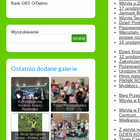
Wizyta u 
Bank GBS O/Dębno
17 urodzin
Jarmark B
Wizyta Św.
Dzień Post
Pasowanie
Wyszukiwanie
Warsztaty
postaw rod
16 urodzin
Dzień Kro
12 urodzin
Zakończen
Pożegnani
Ostatnio dodane galerie
Urodziny Wik
Hmm metamo
PIKNIK R
Myślibórz 
Bieg Prze
Wizyta w B
III Przedszkolny
Konkurs Kolęd i
Dzień Przedszkolaka
Pastorałek
2025
Wizyta w 
Centrum...
Wielkanoc 
Z wizytą n
DZIEŃ KO
32. Akcja Sprzątanie
Świata - Polska, pod
Tłusty Cz