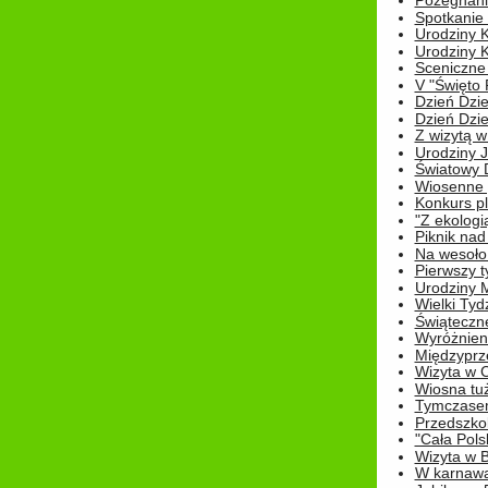
Pożegnani
Spotkanie
Urodziny K
Urodziny K
Sceniczne
V "Święto 
Dzień Dziec
Dzień Dziec
Z wizytą w
Urodziny Ju
Światowy 
Wiosenne 
Konkurs 
"Z ekologią
Piknik nad
Na wesoło
Pierwszy t
Urodziny 
Wielki Tyd
Świąteczne
Wyróżnieni
Międzyprz
Wizyta w 
Wiosna tuż,
Tymczasem 
Przedszkol
"Cała Pols
Wizyta w B
W karnawa