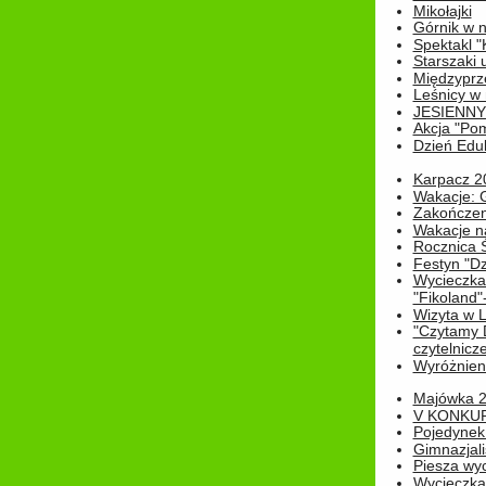
Mikołajki
Górnik w 
Spektakl "
Starszaki 
Międzyprze
Leśnicy w
JESIENNY
Akcja "Pom
Dzień Edu
Karpacz 2
Wakacje: 
Zakończen
Wakacje n
Rocznica 
Festyn "Dz
Wycieczka
"Fikoland"
Wizyta w L
"Czytamy D
czytelnicze
Wyróżnienie
Majówka 
V KONKUR
Pojedynek
Gimnazjali
Piesza wyc
Wycieczk