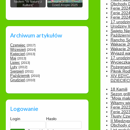
hasłem "W Naturę z
Obchody Dn
Kulturą"
Dzień Kropki 2025
Ferie 2024
Ferie 2024
Ferie 2024
17 urodzin
Urodziny W
Święto Nie
Archiwum artykułów
Październi
Rancho Sa
Wakacje 2
Czerwiec
[2017]
Wakacje 20
Wrzesień
[2014]
Wyjazd wak
Kwiecień
[2013]
17 urodzin
Maj
[2013]
Wycieczka
Lipiec
[2013]
Pożegnani
Luty
[2012]
Piknik Rod
Sierpień
[2011]
Październik
XIV EDYC
[2010]
Grudzień
DZIECIĘC
[2010]
18 Kamili
Sezon gri
"Moja mał
Witamy wi
Ferie 2023
Logowanie
Ferie 2023
Tłusty Cz
Login
Hasło
II Międzyp
Obchody d
List gratul