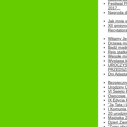
Festiwal P
2017...
Nagroda dl
Jak mnie w
XII gminn
Recytatorsk
Witamy Jes
Drzewa ma
Bądź mądr
Rejs statk
Wesołe mias
Wystawa k
UROCZYS
PRZEDSZ
Dni Adapt
Bezpieczne
Urodziny O
VI Święto 
Owocowe s
IX Edycja 
"Ja,Tata i 
I Komunia 
20 urodziny
Majówka 
Dzień Ziem
"Żywy obra