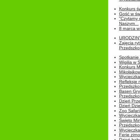
Konkurs św
Gość w świe
"Czytamy d
Naszym...
8 marca w
URODZINY 
Zajęcia r
Przedszkol
Spotkanie 
Wigilia w
Konkurs M
Mikołajko
Wycieczka 
Refleksje 
Przedszkol
Basen Gryf
Przedszkol
Dzień Prz
Dzień Dzie
Zoo Safari
Wycieczka 
Święto Min
Przedszkol
Wycieczka
Ferie zim
Dzień babc