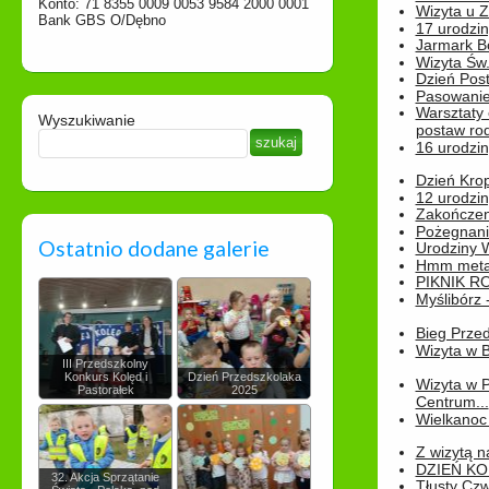
Konto: 71 8355 0009 0053 9584 2000 0001
Wizyta u 
Bank GBS O/Dębno
17 urodzin
Jarmark B
Wizyta Św.
Dzień Post
Pasowanie
Warsztaty
Wyszukiwanie
postaw rod
16 urodzin
Dzień Kro
12 urodzin
Zakończen
Pożegnani
Ostatnio dodane galerie
Urodziny Wik
Hmm metamo
PIKNIK R
Myślibórz 
Bieg Prze
Wizyta w B
III Przedszkolny
Konkurs Kolęd i
Dzień Przedszkolaka
Wizyta w 
Pastorałek
2025
Centrum...
Wielkanoc 
Z wizytą n
DZIEŃ KO
32. Akcja Sprzątanie
Tłusty Cz