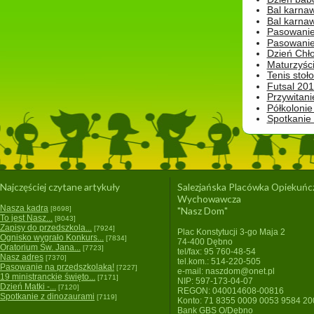
Bal karna
Bal karna
Pasowanie
Pasowanie
Dzień Chło
Maturzyśc
Tenis stoł
Futsal 201
Przywitani
Półkolonie
Spotkanie
Najczęściej czytane artykuły
Salezjańska Placówka Opiekuńc
Wychowawcza
Nasza kadra
[8698]
"Nasz Dom"
To jest Nasz...
[8043]
Zapisy do przedszkola...
[7924]
Plac Konstytucji 3-go Maja 2
Ognisko wygrało Konkurs...
[7834]
74-400 Dębno
Oratorium Św. Jana...
[7723]
tel/fax: 95 760-48-54
Nasz adres
[7370]
tel.kom.: 514-220-505
Pasowanie na przedszkolaka!
[7227]
e-mail: naszdom@onet.pl
19 ministranckie święto...
[7171]
NIP: 597-173-04-07
Dzień Matki -...
[7120]
REGON: 040014608-00816
Spotkanie z dinozaurami
[7119]
Konto: 71 8355 0009 0053 9584 2
Bank GBS O/Dębno