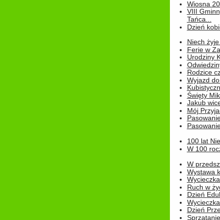
Wiosna 2
VIII Gminn
Tańca...
Dzień kob
Niech żyje
Ferie w Z
Urodziny K
Odwiedzin
Rodzice cz
Wyjazd do
Kubistyczn
Święty Miko
Jakub wice
Mój Przyja
Pasowanie
Pasowanie
100 lat Ni
W 100 rocz
W przedszk
Wystawa kr
Wycieczka
Ruch w życ
Dzień Edu
Wycieczka 
Dzień Prz
Sprzątani