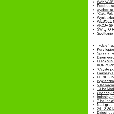
WAKACJE 
Fotobudk
wycieczka
"Cała Pols
Wycieczka
WESOŁE 
AKCJA SP
ŚWIĘTO 
Spotkanie 
Tydzień sp
Kurs lepie
Sprzątanie
Dzień eur
EGZAMIN
KORPOWS
"Czyste po
Pierwszy 
FERIE ZI
Wycieczka 
5 lat Kacp
13 lat Madz
Obchody św
Imieniny d
7 lat Jasia
Nasi grudni
24.12.2013r
Dzieci lubi