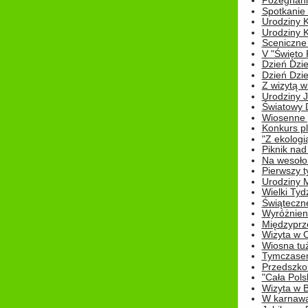
Pożegnani
Spotkanie
Urodziny K
Urodziny K
Sceniczne
V "Święto 
Dzień Dziec
Dzień Dziec
Z wizytą w
Urodziny Ju
Światowy 
Wiosenne 
Konkurs 
"Z ekologią
Piknik nad
Na wesoło
Pierwszy t
Urodziny 
Wielki Tyd
Świąteczne
Wyróżnieni
Międzyprz
Wizyta w 
Wiosna tuż,
Tymczasem 
Przedszkol
"Cała Pols
Wizyta w B
W karnawa