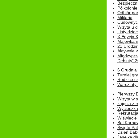
Bezpieczn
Półkolonie
Odbiór pam
Militaria
Cudownyc
Wizyta u d
Listy dziec
X Edycja K
Majówka n
21 Urodzin
Aktywnie 
Międzyprz
Debiuty” 
6 Grudnia
Turniej gry
Rodzice cz
Warsztaty 
Pierwszy 
Wizyta w s
zajęcia z
Wycieczka
Rekrutacja
W świecie
Bal Karna
Święto Pat
Dzień Babc
Jasełka dla