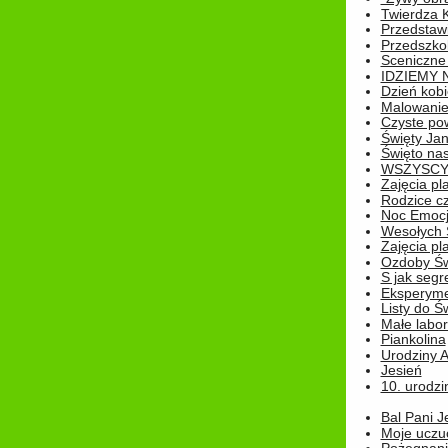
Twierdza 
Przedstaw
Przedszkol
Sceniczne
IDZIEMY 
Dzień kobi
Malowanie
Czyste pow
Święty Ja
Święto na
WSZYSCY 
Zajęcia pl
Rodzice cz
Noc Emocj
Wesołych 
Zajęcia pl
Ozdoby Św
S jak segr
Eksperyme
Listy do Ś
Małe labo
Piankolina
Urodziny A
Jesień
10. urodzin
Bal Pani J
Moje uczu