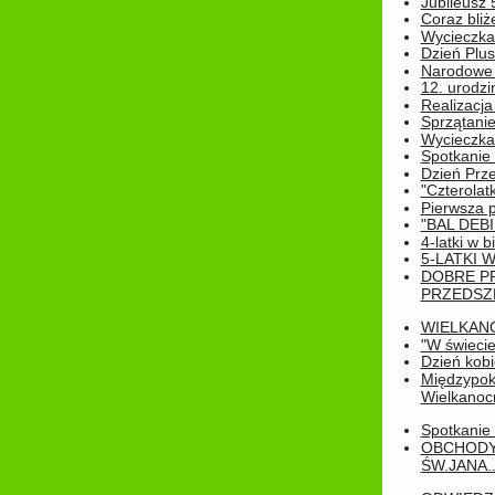
Jubileusz 
Coraz bliż
Wycieczka
Dzień Plus
Narodowe Ś
12. urodzi
Realizacja
Sprzątanie
Wycieczka
Spotkanie 
Dzień Prz
"Czterolat
Pierwsza 
"BAL DEB
4-latki w b
5-LATKI W
DOBRE P
PRZEDSZ
WIELKAN
"W świecie
Dzień kobi
Międzypoko
Wielkanoc
Spotkanie 
OBCHODY
ŚW.JANA..