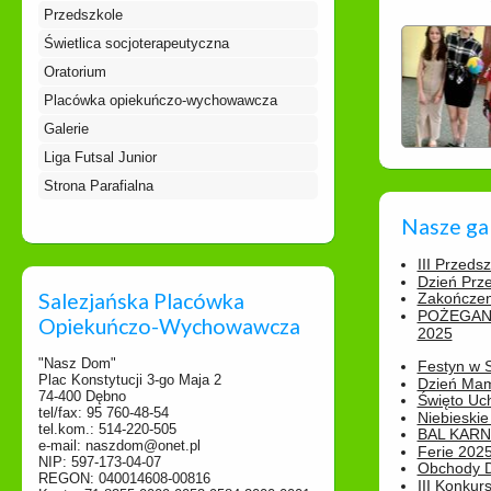
Przedszkole
Świetlica socjoterapeutyczna
Oratorium
Placówka opiekuńczo-wychowawcza
Galerie
Liga Futsal Junior
Strona Parafialna
Nasze ga
III Przeds
Dzień Prz
Salezjańska Placówka
Zakończen
POŻEGAN
Opiekuńczo-Wychowawcza
2025
"Nasz Dom"
Festyn w 
Plac Konstytucji 3-go Maja 2
Dzień Ma
74-400 Dębno
Święto Uch
tel/fax: 95 760-48-54
Niebieskie
tel.kom.: 514-220-505
BAL KAR
e-mail: naszdom@onet.pl
Ferie 2025
NIP: 597-173-04-07
Obchody Dn
REGON: 040014608-00816
III Konkurs