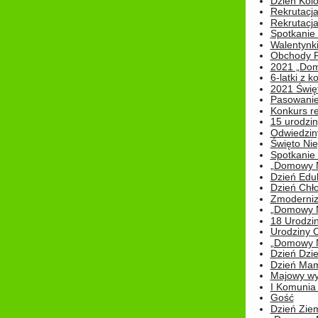
Dzień Kolo
Rekrutacj
Rekrutacja
Spotkanie
Walentynk
Obchody P
2021 „Domo
6-latki z 
2021 Świe
Pasowanie
Konkurs re
15 urodzin
Odwiedziny
Święto Nie
Spotkanie 
„Domowy Mi
Dzień Edu
Dzień Chł
Zmoderniz
„Domowy Mi
18 Urodzin
Urodziny Ol
„Domowy Mi
Dzień Dzie
Dzień Mam
Majowy wy
I Komunia S
Gość
Dzień Zie