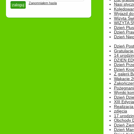
Zapomniałem hasła
Nasi styczn
Kolędowan
Wyjazd do 
Wizyta Świ
WIZYTA Ś
Dzień Plu
Dzień Pra
Dzień Niep
Dzień Post
Gratulacje
14 urodzin
DZIEŃ ED
Dzień Prz
Dzień Kro
Z galerii B
Wakacje 2
Zakończen
Pożegnani
Wyniki ko
Dzień Dzi
XIII Edycj
Realizacj
zdjęcia
17 urodzin
Obchody Dn
Dzień Zie
Dzień Mar