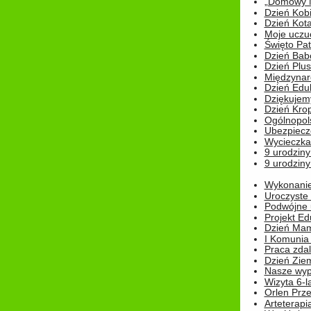
„Domowy Mi
Dzień Kob
Dzień Kot
Moje uczuc
Święto Pat
Dzień Babc
Dzień Plu
Międzynar
Dzień Edu
Dziękuje
Dzień Kro
Ogólnopol
Ubezpiecz
Wycieczka
9 urodziny
9 urodziny
Wykonanie 
Uroczyste
Podwójne u
Projekt E
Dzień Mam
I Komunia S
Praca zdal
Dzień Ziem
Nasze wypi
Wizyta 6-l
Orlen Prz
Arteterapi