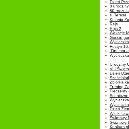
Dzień Prz
8 urodziny 
80 rocznic
s. Teresa
Kolonia Z
Rejs
Rejs 2
Wakacje M
Goście go
Wycieczka 
Festyn 16
"Dni morz
Wycieczka 
Urodziny Ol
VIII Święt
Dzień Dzi
Sześciolat
Zbiórka ka
Trening Za
Pieczemy 
Sceniczne 
Wycieczka
Wycieczka 
Dzień Zie
Wielki czw
Światowy 
Światowy 
Konkurs pl