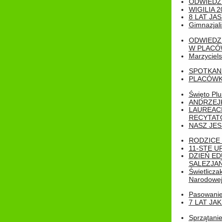
ODWIEDZ
WIGILIA 2
8 LAT JA
Gimnazjali
ODWIEDZ
W PLACÓW
Marzyciels
SPOTKAN
PLACÓWK
Święto Pl
ANDRZEJKI
LAUREAC
RECYTATO
NASZ JES
RODZICE 
11-STE U
DZIEŃ E
SALEZJAŃ
Świetlicza
Narodowe
Pasowanie 
7 LAT JA
Sprzątanie