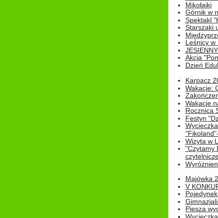
Mikołajki
Górnik w 
Spektakl "
Starszaki 
Międzyprze
Leśnicy w
JESIENNY
Akcja "Pom
Dzień Edu
Karpacz 2
Wakacje: 
Zakończen
Wakacje n
Rocznica 
Festyn "Dz
Wycieczka
"Fikoland"
Wizyta w L
"Czytamy D
czytelnicze
Wyróżnienie
Majówka 
V KONKUR
Pojedynek
Gimnazjali
Piesza wyc
Wycieczk