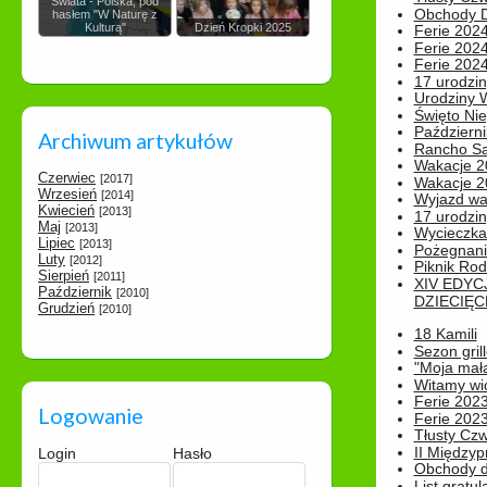
Świata - Polska, pod
Obchody Dn
hasłem "W Naturę z
Kulturą"
Dzień Kropki 2025
Ferie 2024
Ferie 2024
Ferie 2024
17 urodzin
Urodziny W
Święto Nie
Październi
Archiwum artykułów
Rancho Sa
Wakacje 2
Czerwiec
[2017]
Wakacje 20
Wrzesień
[2014]
Wyjazd wak
Kwiecień
[2013]
17 urodzin
Maj
[2013]
Wycieczka
Lipiec
[2013]
Pożegnani
Luty
[2012]
Piknik Rod
Sierpień
[2011]
XIV EDYC
Październik
[2010]
DZIECIĘC
Grudzień
[2010]
18 Kamili
Sezon gri
"Moja mał
Witamy wi
Ferie 2023
Logowanie
Ferie 2023
Tłusty Cz
II Międzyp
Login
Hasło
Obchody d
List gratul