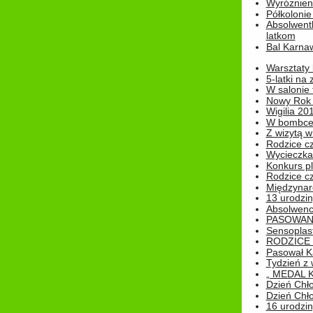
Wyróżnieni
Półkoloni
Absolwent
latkom
Bal Karna
Warsztaty
5-latki na
W salonie 
Nowy Rok
Wigilia 20
W bombc
Z wizytą w
Rodzice cz
Wycieczka 
Konkurs pl
Rodzice cz
Międzynar
13 urodzin
Absolwenc
PASOWAN
Sensoplas
RODZICE 
Pasował K
Tydzień z
„ MEDAL 
Dzień Chł
Dzień Chł
16 urodziny