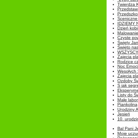
Twierdza 
Przedstaw
Przedszkol
Sceniczne
IDZIEMY 
Dzień kobi
Malowanie
Czyste pow
Święty Ja
Święto na
WSZYSCY 
Zajęcia pl
Rodzice cz
Noc Emocj
Wesołych 
Zajęcia pl
Ozdoby Św
S jak segr
Eksperyme
Listy do Ś
Małe labo
Piankolina
Urodziny A
Jesień
10. urodzin
Bal Pani J
Moje uczu