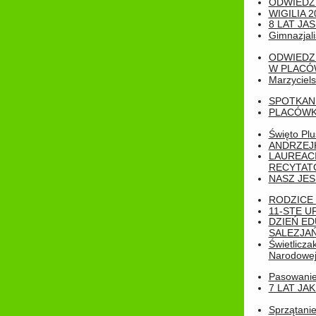
ODWIEDZ
WIGILIA 2
8 LAT JA
Gimnazjali
ODWIEDZ
W PLACÓW
Marzyciels
SPOTKAN
PLACÓWK
Święto Pl
ANDRZEJKI
LAUREAC
RECYTATO
NASZ JES
RODZICE 
11-STE U
DZIEŃ E
SALEZJAŃ
Świetlicza
Narodowe
Pasowanie 
7 LAT JA
Sprzątanie