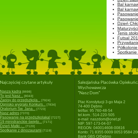
Bal karna
Bal karna
Pasowanie
Pasowanie
Dzień Chło
Maturzyśc
Tenis stoł
Futsal 201
Przywitani
Półkolonie
Spotkanie
Najczęściej czytane artykuły
Salezjańska Placówka Opiekuńc
Wychowawcza
Nasza kadra
[8698]
"Nasz Dom"
To jest Nasz...
[8043]
Zapisy do przedszkola...
[7924]
Plac Konstytucji 3-go Maja 2
Ognisko wygrało Konkurs...
[7834]
74-400 Dębno
Oratorium Św. Jana...
[7723]
tel/fax: 95 760-48-54
Nasz adres
[7370]
tel.kom.: 514-220-505
Pasowanie na przedszkolaka!
[7227]
e-mail: naszdom@onet.pl
19 ministranckie święto...
[7171]
NIP: 597-173-04-07
Dzień Matki -...
[7120]
REGON: 040014608-00816
Spotkanie z dinozaurami
[7119]
Konto: 71 8355 0009 0053 9584 2
Bank GBS O/Dębno