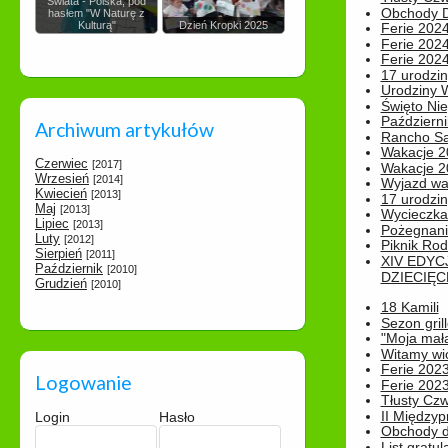
Świata - Polska, pod
Obchody Dn
hasłem "W Naturę z
Kulturą"
Dzień Kropki 2025
Ferie 2024
Ferie 2024
Ferie 2024
17 urodzin
Urodziny W
Święto Nie
Październi
Archiwum artykułów
Rancho Sa
Wakacje 2
Czerwiec
[2017]
Wakacje 20
Wrzesień
[2014]
Wyjazd wak
Kwiecień
[2013]
17 urodzin
Maj
[2013]
Wycieczka
Lipiec
[2013]
Pożegnani
Luty
[2012]
Piknik Rod
Sierpień
[2011]
XIV EDYC
Październik
[2010]
DZIECIĘC
Grudzień
[2010]
18 Kamili
Sezon gri
"Moja mał
Witamy wi
Ferie 2023
Logowanie
Ferie 2023
Tłusty Cz
II Międzyp
Login
Hasło
Obchody d
List gratul