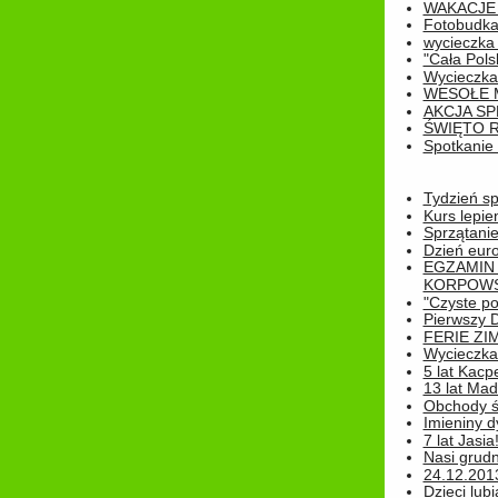
WAKACJE 
Fotobudk
wycieczka
"Cała Pols
Wycieczka
WESOŁE 
AKCJA SP
ŚWIĘTO 
Spotkanie 
Tydzień sp
Kurs lepie
Sprzątanie
Dzień eur
EGZAMIN
KORPOWS
"Czyste po
Pierwszy 
FERIE ZI
Wycieczka 
5 lat Kacp
13 lat Madz
Obchody św
Imieniny d
7 lat Jasia
Nasi grudni
24.12.2013r
Dzieci lubi