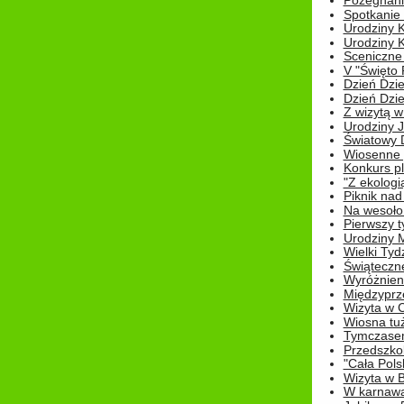
Pożegnani
Spotkanie
Urodziny K
Urodziny K
Sceniczne
V "Święto 
Dzień Dziec
Dzień Dziec
Z wizytą w
Urodziny Ju
Światowy 
Wiosenne 
Konkurs 
"Z ekologią
Piknik nad
Na wesoło
Pierwszy t
Urodziny 
Wielki Tyd
Świąteczne
Wyróżnieni
Międzyprz
Wizyta w 
Wiosna tuż,
Tymczasem 
Przedszkol
"Cała Pols
Wizyta w B
W karnawa