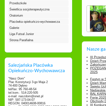
Przedszkole
Świetlica socjoterapeutyczna
Oratorium
Placówka opiekuńczo-wychowawcza
Galerie
Liga Futsal Junior
Strona Parafialna
Nasze ga
III Przeds
Dzień Prz
Salezjańska Placówka
Zakończen
POŻEGAN
Opiekuńczo-Wychowawcza
2025
"Nasz Dom"
Festyn w 
Plac Konstytucji 3-go Maja 2
Dzień Ma
74-400 Dębno
Święto Uch
tel/fax: 95 760-48-54
Niebieskie
tel.kom.: 514-220-505
BAL KAR
e-mail: naszdom@onet.pl
Ferie 2025
NIP: 597-173-04-07
Obchody Dn
REGON: 040014608-00816
III Konkurs