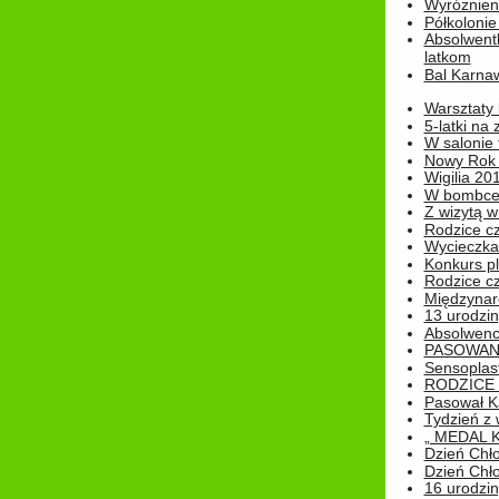
Wyróżnieni
Półkoloni
Absolwent
latkom
Bal Karna
Warsztaty
5-latki na
W salonie 
Nowy Rok
Wigilia 20
W bombc
Z wizytą w
Rodzice cz
Wycieczka 
Konkurs pl
Rodzice cz
Międzynar
13 urodzin
Absolwenc
PASOWAN
Sensoplas
RODZICE 
Pasował K
Tydzień z
„ MEDAL 
Dzień Chł
Dzień Chł
16 urodziny