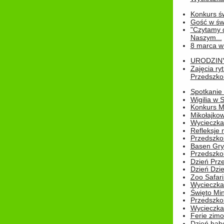
Konkurs św
Gość w świe
"Czytamy d
Naszym...
8 marca w
URODZINY 
Zajęcia r
Przedszkol
Spotkanie 
Wigilia w
Konkurs M
Mikołajko
Wycieczka 
Refleksje 
Przedszkol
Basen Gryf
Przedszkol
Dzień Prz
Dzień Dzie
Zoo Safari
Wycieczka 
Święto Min
Przedszkol
Wycieczka
Ferie zim
Dzień babc