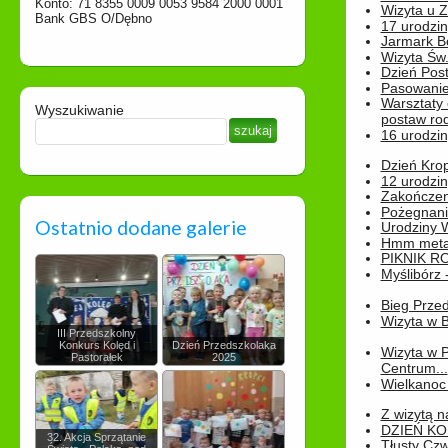
Konto: 71 8355 0009 0053 9584 2000 0001
Wizyta u 
Bank GBS O/Dębno
17 urodzin
Jarmark B
Wizyta Św.
Dzień Post
Pasowanie
Warsztaty
Wyszukiwanie
postaw rod
16 urodzin
Dzień Kro
12 urodzin
Zakończen
Pożegnani
Ostatnio dodane galerie
Urodziny Wik
Hmm metamo
PIKNIK R
Myślibórz 
Bieg Prze
Wizyta w B
III Przedszkolny
Konkurs Kolęd i
Dzień Przedszkolaka
Wizyta w 
Pastorałek
2025
Centrum...
Wielkanoc 
Z wizytą n
DZIEŃ KO
32. Akcja Sprzątanie
Tłusty Cz