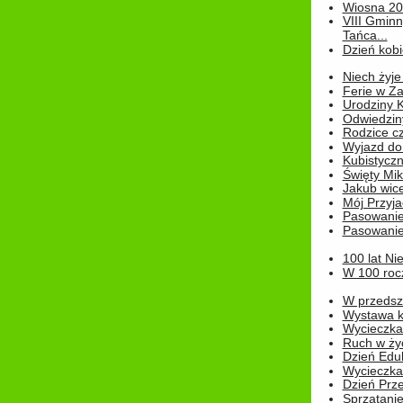
Wiosna 2
VIII Gminn
Tańca...
Dzień kob
Niech żyje
Ferie w Z
Urodziny K
Odwiedzin
Rodzice cz
Wyjazd do
Kubistyczn
Święty Miko
Jakub wice
Mój Przyja
Pasowanie
Pasowanie
100 lat Ni
W 100 rocz
W przedszk
Wystawa kr
Wycieczka
Ruch w życ
Dzień Edu
Wycieczka 
Dzień Prz
Sprzątani