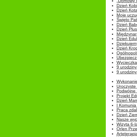
„Domowy Mi
Dzień Kob
Dzień Kot
Moje uczuc
Święto Pat
Dzień Babc
Dzień Plu
Międzynar
Dzień Edu
Dziękuje
Dzień Kro
Ogólnopol
Ubezpiecz
Wycieczka
9 urodziny
9 urodziny
Wykonanie 
Uroczyste
Podwójne u
Projekt E
Dzień Mam
I Komunia S
Praca zdal
Dzień Ziem
Nasze wypi
Wizyta 6-l
Orlen Prz
Arteterapi