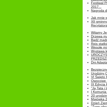
Festiwal P
2017...
Nagroda dl
Jak mnie w
XII gminn
Recytatorsk
Witamy Jes
Drzewa ma
Bądź mądr
Rejs statk
Wesołe mias
Wystawa k
UROCZYS
PRZEDSZ
Dni Adapt
Bezpieczne
Urodziny O
VI Święto 
Owocowe s
IX Edycja 
"Ja,Tata i 
I Komunia 
20 urodziny
Majówka 
Dzień Ziem
"Żywy obra