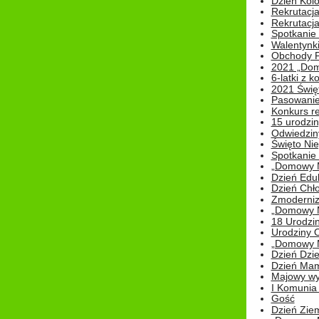
Dzień Kolo
Rekrutacj
Rekrutacja
Spotkanie
Walentynk
Obchody P
2021 „Domo
6-latki z 
2021 Świe
Pasowanie
Konkurs re
15 urodzin
Odwiedziny
Święto Nie
Spotkanie 
„Domowy Mi
Dzień Edu
Dzień Chł
Zmoderniz
„Domowy Mi
18 Urodzin
Urodziny Ol
„Domowy Mi
Dzień Dzie
Dzień Mam
Majowy wy
I Komunia S
Gość
Dzień Zie