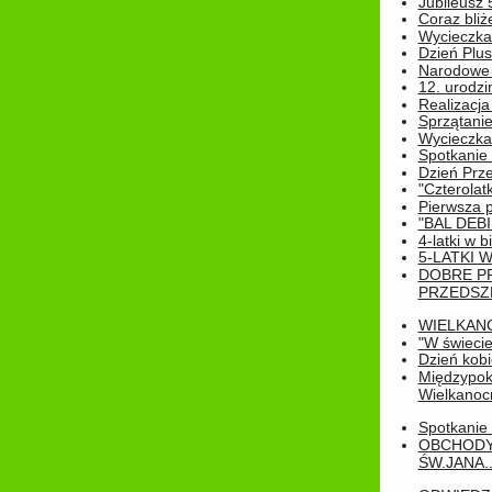
Jubileusz 
Coraz bliż
Wycieczka
Dzień Plus
Narodowe Ś
12. urodzi
Realizacja
Sprzątanie
Wycieczka
Spotkanie 
Dzień Prz
"Czterolat
Pierwsza 
"BAL DEB
4-latki w b
5-LATKI W
DOBRE P
PRZEDSZ
WIELKAN
"W świecie
Dzień kobi
Międzypoko
Wielkanoc
Spotkanie 
OBCHODY
ŚW.JANA..