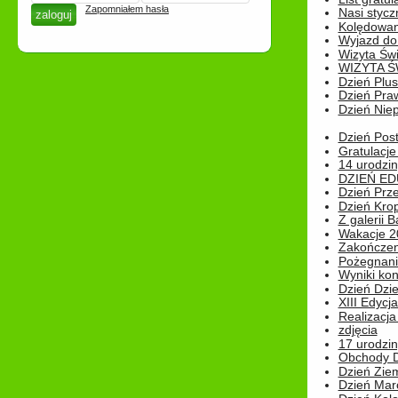
Zapomniałem hasła
Nasi styczn
Kolędowan
Wyjazd do 
Wizyta Świ
WIZYTA Ś
Dzień Plu
Dzień Pra
Dzień Niep
Dzień Post
Gratulacje
14 urodzin
DZIEŃ ED
Dzień Prz
Dzień Kro
Z galerii B
Wakacje 2
Zakończen
Pożegnani
Wyniki ko
Dzień Dzi
XIII Edycj
Realizacj
zdjęcia
17 urodzin
Obchody Dn
Dzień Zie
Dzień Mar