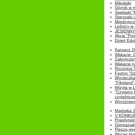
Mikołajki
Górnik w 
Spektakl "
Starszaki 
Międzyprze
Leśnicy w
JESIENNY
Akcja "Pom
Dzień Edu
Karpacz 2
Wakacje: 
Zakończen
Wakacje n
Rocznica 
Festyn "Dz
Wycieczka
"Fikoland"
Wizyta w L
"Czytamy D
czytelnicze
Wyróżnienie
Majówka 
V KONKUR
Pojedynek
Gimnazjali
Piesza wyc
Wycieczk