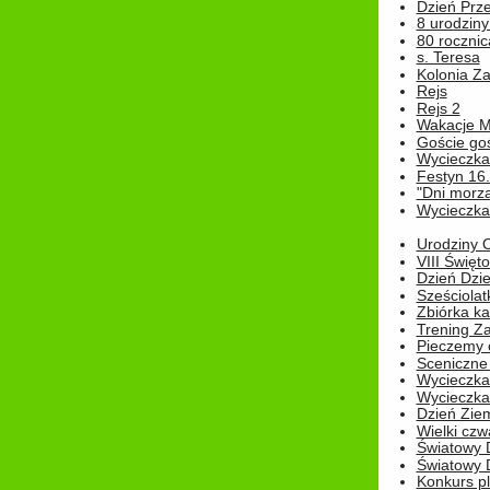
Dzień Prz
8 urodziny 
80 rocznic
s. Teresa
Kolonia Z
Rejs
Rejs 2
Wakacje M
Goście go
Wycieczka 
Festyn 16
"Dni morz
Wycieczka 
Urodziny Ol
VIII Święt
Dzień Dzi
Sześciolat
Zbiórka ka
Trening Za
Pieczemy 
Sceniczne 
Wycieczka
Wycieczka 
Dzień Zie
Wielki czw
Światowy 
Światowy 
Konkurs pl