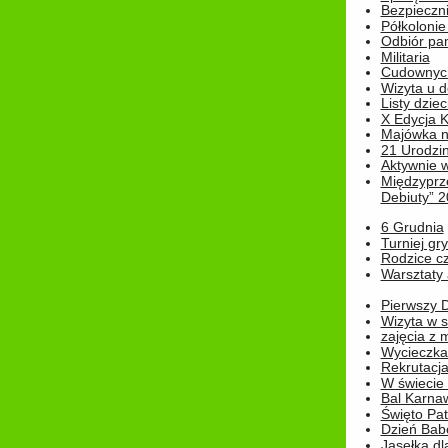
Bezpieczn
Półkolonie
Odbiór pam
Militaria
Cudownyc
Wizyta u d
Listy dziec
X Edycja K
Majówka n
21 Urodzin
Aktywnie 
Międzyprz
Debiuty” 
6 Grudnia
Turniej gry
Rodzice cz
Warsztaty 
Pierwszy 
Wizyta w s
zajęcia z
Wycieczka
Rekrutacja
W świecie
Bal Karna
Święto Pat
Dzień Babc
Jasełka dla