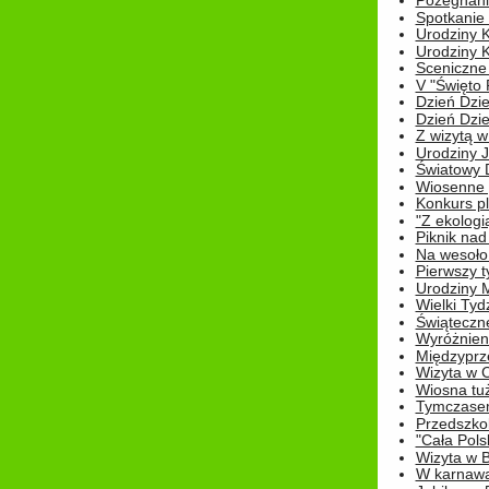
Pożegnani
Spotkanie
Urodziny K
Urodziny K
Sceniczne
V "Święto 
Dzień Dziec
Dzień Dziec
Z wizytą w
Urodziny Ju
Światowy 
Wiosenne 
Konkurs 
"Z ekologią
Piknik nad
Na wesoło
Pierwszy t
Urodziny 
Wielki Tyd
Świąteczne
Wyróżnieni
Międzyprz
Wizyta w 
Wiosna tuż,
Tymczasem 
Przedszkol
"Cała Pols
Wizyta w B
W karnawa