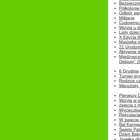
Bezpieczn
Półkolonie
Odbiór pam
Militaria
Cudownyc
Wizyta u d
Listy dziec
X Edycja K
Majówka n
21 Urodzin
Aktywnie 
Międzyprz
Debiuty” 
6 Grudnia
Turniej gry
Rodzice cz
Warsztaty 
Pierwszy 
Wizyta w s
zajęcia z
Wycieczka
Rekrutacja
W świecie
Bal Karna
Święto Pat
Dzień Babc
Jasełka dla