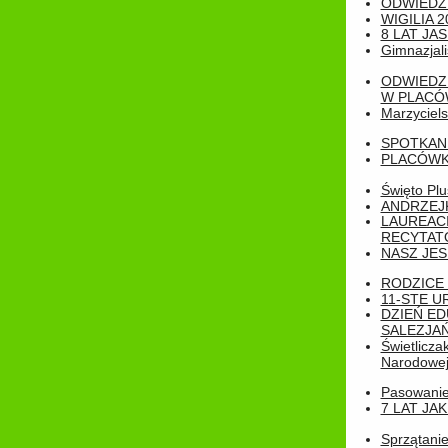
ODWIEDZ
WIGILIA 2
8 LAT JA
Gimnazjali
ODWIEDZ
W PLACÓW
Marzyciels
SPOTKAN
PLACÓWK
Święto Pl
ANDRZEJKI
LAUREAC
RECYTATO
NASZ JES
RODZICE 
11-STE U
DZIEŃ E
SALEZJAŃ
Świetlicza
Narodowe
Pasowanie 
7 LAT JA
Sprzątanie