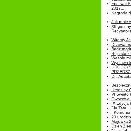
Festiwal P
2017...
Nagroda dl
Jak mnie w
XII gminn
Recytatorsk
Witamy Jes
Drzewa ma
Bądź mądr
Rejs statk
Wesołe mias
Wystawa k
UROCZYS
PRZEDSZ
Dni Adapt
Bezpieczne
Urodziny O
VI Święto 
Owocowe s
IX Edycja 
"Ja,Tata i 
I Komunia 
20 urodziny
Majówka 
Dzień Ziem
"Żywy obra