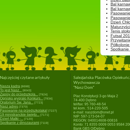
Bal karna
Bal karna
Pasowanie
Pasowanie
Dzień Chło
Maturzyśc
Tenis stoł
Futsal 201
Przywitani
Półkolonie
Spotkanie
Najczęściej czytane artykuły
Salezjańska Placówka Opiekuńc
Wychowawcza
Nasza kadra
[8698]
"Nasz Dom"
To jest Nasz...
[8043]
Zapisy do przedszkola...
[7924]
Plac Konstytucji 3-go Maja 2
Ognisko wygrało Konkurs...
[7834]
74-400 Dębno
Oratorium Św. Jana...
[7723]
tel/fax: 95 760-48-54
Nasz adres
[7370]
tel.kom.: 514-220-505
Pasowanie na przedszkolaka!
[7227]
e-mail: naszdom@onet.pl
19 ministranckie święto...
[7171]
NIP: 597-173-04-07
Dzień Matki -...
[7120]
REGON: 040014608-00816
Spotkanie z dinozaurami
[7119]
Konto: 71 8355 0009 0053 9584 2
Bank GBS O/Dębno