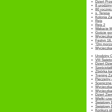
Dzień Prz
8 urodziny 
80 rocznic
s. Teresa
Kolonia Z
Rejs
Rejs 2
Wakacje M
Goście go
Wycieczka 
Festyn 16
"Dni morz
Wycieczka 
Urodziny Ol
VIII Święt
Dzień Dzi
Sześciolat
Zbiórka ka
Trening Za
Pieczemy 
Sceniczne 
Wycieczka
Wycieczka 
Dzień Zie
Wielki czw
Światowy 
Światowy 
Konkurs pl