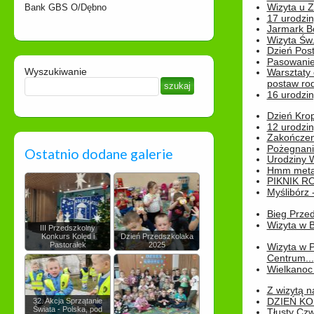
Wizyta u 
Bank GBS O/Dębno
17 urodzin
Jarmark B
Wizyta Św.
Dzień Post
Pasowanie
Wyszukiwanie
Warsztaty
postaw rod
16 urodzin
Dzień Kro
12 urodzin
Zakończen
Pożegnani
Ostatnio dodane galerie
Urodziny Wik
Hmm metamo
PIKNIK R
Myślibórz 
Bieg Prze
Wizyta w B
III Przedszkolny
Konkurs Kolęd i
Dzień Przedszkolaka
Pastorałek
2025
Wizyta w 
Centrum...
Wielkanoc 
Z wizytą n
DZIEŃ KO
32. Akcja Sprzątanie
Świata - Polska, pod
Tłusty Cz