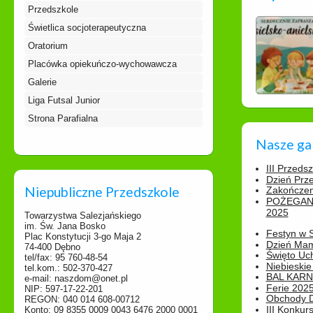
Przedszkole
Świetlica socjoterapeutyczna
Oratorium
Placówka opiekuńczo-wychowawcza
Galerie
Liga Futsal Junior
Strona Parafialna
Nasze ga
III Przeds
Dzień Prz
Niepubliczne Przedszkole
Zakończen
POŻEGAN
2025
Towarzystwa Salezjańskiego
im. Św. Jana Bosko
Festyn w 
Plac Konstytucji 3-go Maja 2
Dzień Ma
74-400 Dębno
Święto Uch
tel/fax: 95 760-48-54
Niebieskie
tel.kom.: 502-370-427
BAL KAR
e-mail: naszdom@onet.pl
Ferie 2025
NIP: 597-17-22-201
Obchody Dn
REGON: 040 014 608-00712
III Konkurs
Konto: 09 8355 0009 0043 6476 2000 0001