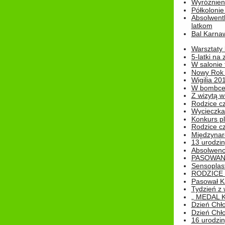
Wyróżnieni
Półkoloni
Absolwent
latkom
Bal Karna
Warsztaty
5-latki na
W salonie 
Nowy Rok
Wigilia 20
W bombc
Z wizytą w
Rodzice cz
Wycieczka 
Konkurs pl
Rodzice cz
Międzynar
13 urodzin
Absolwenc
PASOWAN
Sensoplas
RODZICE 
Pasował K
Tydzień z
„ MEDAL 
Dzień Chł
Dzień Chł
16 urodziny