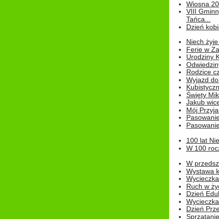
Wiosna 2
VIII Gminn
Tańca...
Dzień kob
Niech żyje
Ferie w Z
Urodziny K
Odwiedzin
Rodzice cz
Wyjazd do
Kubistyczn
Święty Miko
Jakub wice
Mój Przyja
Pasowanie
Pasowanie
100 lat Ni
W 100 rocz
W przedszk
Wystawa kr
Wycieczka
Ruch w życ
Dzień Edu
Wycieczka 
Dzień Prz
Sprzątani