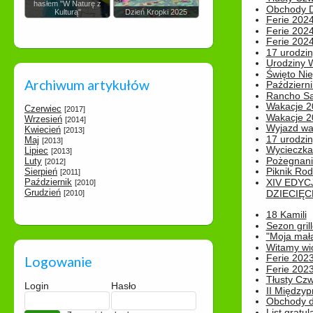
hasłem "W Naturę z
Obchody Dn
Kulturą"
Dzień Kropki 2025
Ferie 2024
Ferie 2024
Ferie 2024
17 urodzin
Urodziny W
Święto Nie
Archiwum artykułów
Październi
Rancho Sa
Wakacje 2
Czerwiec
[2017]
Wakacje 20
Wrzesień
[2014]
Wyjazd wak
Kwiecień
[2013]
17 urodzin
Maj
[2013]
Wycieczka
Lipiec
[2013]
Pożegnani
Luty
[2012]
Piknik Rod
Sierpień
[2011]
Październik
XIV EDYC
[2010]
Grudzień
DZIECIĘC
[2010]
18 Kamili
Sezon gri
"Moja mał
Witamy wi
Ferie 2023
Logowanie
Ferie 2023
Tłusty Cz
Login
Hasło
II Międzyp
Obchody d
List gratul