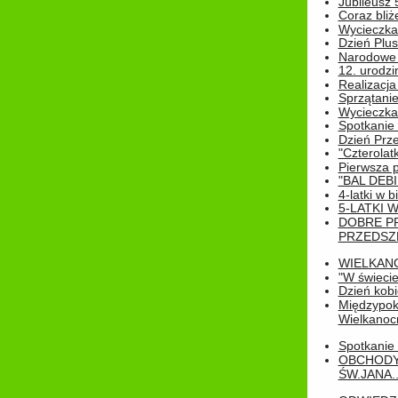
Jubileusz 
Coraz bliż
Wycieczka
Dzień Plus
Narodowe Ś
12. urodzi
Realizacja
Sprzątanie
Wycieczka
Spotkanie 
Dzień Prz
"Czterolat
Pierwsza 
"BAL DEB
4-latki w b
5-LATKI W
DOBRE P
PRZEDSZ
WIELKAN
"W świecie
Dzień kobi
Międzypoko
Wielkanoc
Spotkanie 
OBCHODY
ŚW.JANA..