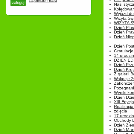
Zapomniałem hasła
Nasi styczn
Kolędowan
Wyjazd do 
Wizyta Świ
WIZYTA Ś
Dzień Plu
Dzień Pra
Dzień Niep
Dzień Post
Gratulacje
14 urodzin
DZIEŃ ED
Dzień Prz
Dzień Kro
Z galerii B
Wakacje 2
Zakończen
Pożegnani
Wyniki ko
Dzień Dzi
XIII Edycj
Realizacj
zdjęcia
17 urodzin
Obchody Dn
Dzień Zie
Dzień Mar