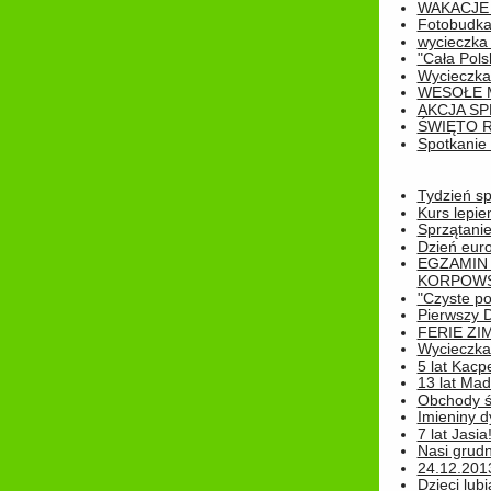
WAKACJE 
Fotobudk
wycieczka
"Cała Pols
Wycieczka
WESOŁE 
AKCJA SP
ŚWIĘTO 
Spotkanie 
Tydzień sp
Kurs lepie
Sprzątanie
Dzień eur
EGZAMIN
KORPOWS
"Czyste po
Pierwszy 
FERIE ZI
Wycieczka 
5 lat Kacp
13 lat Madz
Obchody św
Imieniny d
7 lat Jasia
Nasi grudni
24.12.2013r
Dzieci lubi