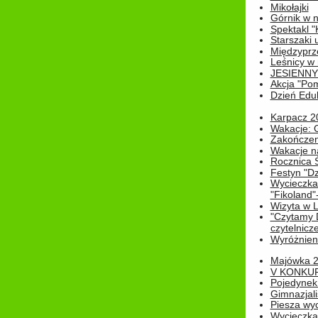
Mikołajki
Górnik w 
Spektakl "
Starszaki 
Międzyprze
Leśnicy w
JESIENNY
Akcja "Pom
Dzień Edu
Karpacz 2
Wakacje: 
Zakończen
Wakacje n
Rocznica 
Festyn "Dz
Wycieczka
"Fikoland"
Wizyta w L
"Czytamy D
czytelnicze
Wyróżnienie
Majówka 
V KONKUR
Pojedynek
Gimnazjali
Piesza wyc
Wycieczk