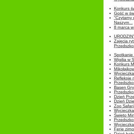
Konkurs św
Gość w świe
"Czytamy d
Naszym...
8 marca w
URODZINY 
Zajęcia r
Przedszkol
Spotkanie 
Wigilia w
Konkurs M
Mikołajko
Wycieczka 
Refleksje 
Przedszkol
Basen Gryf
Przedszkol
Dzień Prz
Dzień Dzie
Zoo Safari
Wycieczka 
Święto Min
Przedszkol
Wycieczka
Ferie zim
Dzień babc