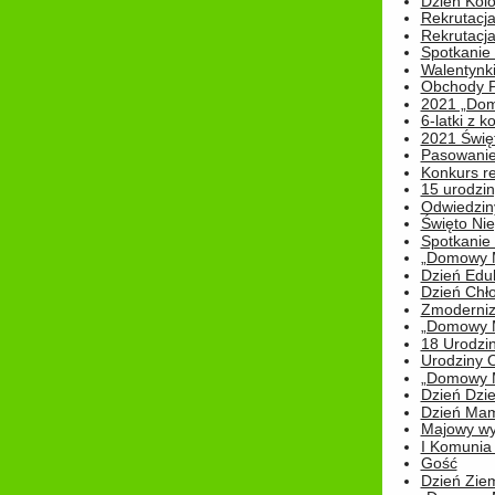
Dzień Kolo
Rekrutacj
Rekrutacja
Spotkanie
Walentynk
Obchody P
2021 „Domo
6-latki z 
2021 Świe
Pasowanie
Konkurs re
15 urodzin
Odwiedziny
Święto Nie
Spotkanie 
„Domowy Mi
Dzień Edu
Dzień Chł
Zmoderniz
„Domowy Mi
18 Urodzin
Urodziny Ol
„Domowy Mi
Dzień Dzie
Dzień Mam
Majowy wy
I Komunia S
Gość
Dzień Zie