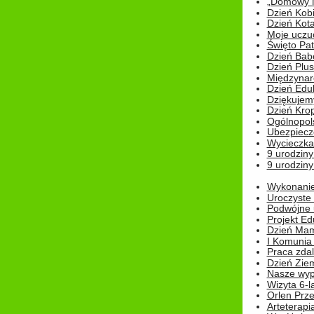
„Domowy Mi
Dzień Kob
Dzień Kot
Moje uczuc
Święto Pat
Dzień Babc
Dzień Plu
Międzynar
Dzień Edu
Dziękuje
Dzień Kro
Ogólnopol
Ubezpiecz
Wycieczka
9 urodziny
9 urodziny
Wykonanie 
Uroczyste
Podwójne u
Projekt E
Dzień Mam
I Komunia S
Praca zdal
Dzień Ziem
Nasze wypi
Wizyta 6-l
Orlen Prz
Arteterapi