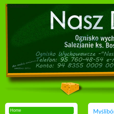
Dokumenty
Myślibór
Home