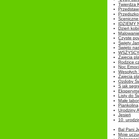
Twierdza 
Przedstaw
Przedszkol
Sceniczne
IDZIEMY 
Dzień kobi
Malowanie
Czyste pow
Święty Ja
Święto na
WSZYSCY 
Zajęcia pl
Rodzice cz
Noc Emocj
Wesołych 
Zajęcia pl
Ozdoby Św
S jak segr
Eksperyme
Listy do Ś
Małe labo
Piankolina
Urodziny A
Jesień
10. urodzin
Bal Pani J
Moje uczu