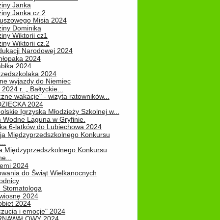
ziny Janka
iny Janka cz.2
luszowego Misia 2024
ziny Dominika
iny Wiktorii cz1
iny Wiktorii cz.2
dukacji Narodowej 2024
hłopaka 2024
abłka 2024
rzedszkolaka 2024
ne wyjazdy do Niemiec
2024 r. „ Bałtyckie...
zne wakacje" - wizyta ratowników...
DZIECKA 2024
lskie Igrzyska Młodzieży Szkolnej w...
 Wodne Laguna w Gryfinie.
ka 6-latków do Lubiechowa 2024
ja Międzyprzedszkolnego Konkursu
..
ja Międzyprzedszkolnego Konkursu
e...
iemi 2024
owania do Świąt Wielkanocnych
odnicy
u Stomatologa
wiosnę 2024
obiet 2024
zucia i emocje" 2024
RNAWAŁOWY 2024