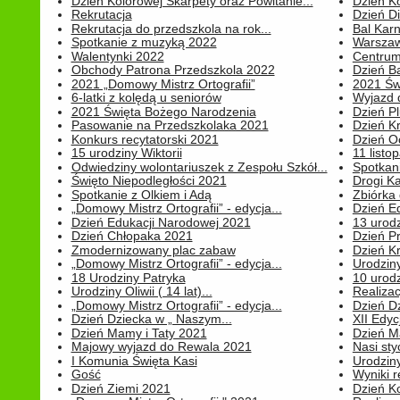
Dzień Kolorowej Skarpety oraz Powitanie...
Dzień K
Rekrutacja
Dzień D
Rekrutacja do przedszkola na rok...
Bal Kar
Spotkanie z muzyką 2022
Warszawa
Walentynki 2022
Centrum
Obchody Patrona Przedszkola 2022
Dzień B
2021 „Domowy Mistrz Ortografii”
2021 Św
6-latki z kolędą u seniorów
Wyjazd d
2021 Święta Bożego Narodzenia
Dzień P
Pasowanie na Przedszkolaka 2021
Dzień K
Konkurs recytatorski 2021
Dzień O
15 urodziny Wiktorii
11 listo
Odwiedziny wolontariuszek z Zespołu Szkół...
Spotkan
Święto Niepodległości 2021
Drogi Ka
Spotkanie z Olkiem i Adą
Zbiórka 
„Domowy Mistrz Ortografii” - edycja...
Dzień E
Dzień Edukacji Narodowej 2021
13 urodz
Dzień Chłopaka 2021
Dzień P
Zmodernizowany plac zabaw
Dzień K
„Domowy Mistrz Ortografii” - edycja...
Urodziny
18 Urodziny Patryka
10 urodz
Urodziny Oliwii ( 14 lat)...
Realiza
„Domowy Mistrz Ortografii” - edycja...
Dzień D
Dzień Dziecka w „ Naszym...
XII Edyc
Dzień Mamy i Taty 2021
Dzień 
Majowy wyjazd do Rewala 2021
Nasi styc
I Komunia Święta Kasi
Urodziny
Gość
Wyniki r
Dzień Ziemi 2021
Dzień Ko