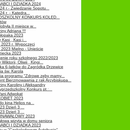
ABCI I DZIADKA 2024
24 r.- Zwiedzanie Sopotu...
24 r. - Katedra...
EDSZKOLNY KONKURS KOLĘD...
atów
obyła II miejsce w...
iny Adriana !!!
hłopaka 2023
Kasi , Kasi i...
 2023 r. Wypoczęci
 2023 Mielno - Unieście
ziecka 2023
enie roku szkolnego 2022/2023
Wiktorii, Oliwii , Kingi...
ka 6-latków do Zagródka Drzewice
ia św. Karola
cja programu "Zdrowe zęby mamy...
nt Bierzmowawnia z rąk Arcybiskupa...
iny Karoliny i Aleksandry
przedszkolny Konkurs pt.:...
Pani Adwokat
KOBIET 2023
o kina Helios na...
23 Dzień 3 ...
23 Dzień 3 ...
RNAWAŁOWY 2023
łowa wizyta w domu seniora
ABCI I DZIADKA 2023
ty w "Czekoladowym Autobusie"