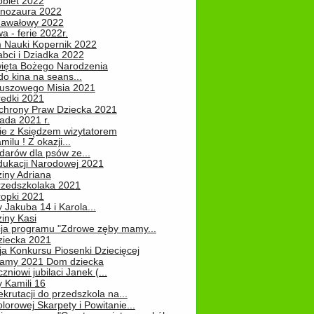
obiet 2022
inozaura 2022
nawałowy 2022
 - ferie 2022r.
 Nauki Kopernik 2022
abci i Dziadka 2022
ięta Bożego Narodzenia
o kina na seans...
luszowego Misia 2021
redki 2021
chrony Praw Dziecka 2021
pada 2021 r.
ie z Księdzem wizytatorem
milu ! Z okazji...
darów dla psów ze...
dukacji Narodowej 2021
iny Adriana
rzedszkolaka 2021
ropki 2021
 Jakuba 14 i Karola...
iny Kasi
cja programu "Zdrowe zęby mamy...
ziecka 2021
ja Konkursu Piosenki Dziecięcej
Mamy 2021 Dom dziecka
zniowi jubilaci Janek (...
 Kamili 16
ekrutacji do przedszkola na...
lorowej Skarpety i Powitanie...