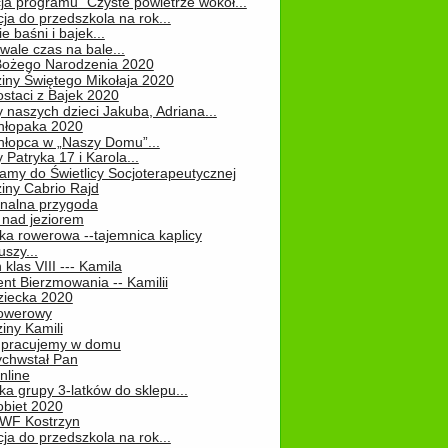
ja programu "Czyste powietrze wokół...
ja do przedszkola na rok...
e baśni i bajek...
ale czas na bale...
Bożego Narodzenia 2020
iny Świętego Mikołaja 2020
staci z Bajek 2020
 naszych dzieci Jakuba, Adriana...
hłopaka 2020
hłopca w „Naszy Domu”...
 Patryka 17 i Karola...
amy do Świetlicy Socjoterapeutycznej
iny Cabrio Rajd
alna przygoda
 nad jeziorem
ka rowerowa --tajemnica kaplicy
uszy...
klas VIII --- Kamila
nt Bierzmowania -- Kamilii
ziecka 2020
owerowy
iny Kamili
 – pracujemy w domu
chwstał Pan
nline
a grupy 3-latków do sklepu...
obiet 2020
 WF Kostrzyn
ja do przedszkola na rok...