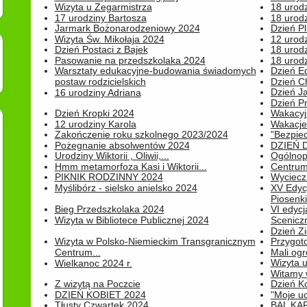
Wizyta u Zegarmistrza
18 urod
17 urodziny Bartosza
18 urodz
Jarmark Bożonarodzeniowy 2024
Dzień P
Wizyta Św. Mikołaja 2024
12 urod
Dzień Postaci z Bajek
18 urodz
Pasowanie na przedszkolaka 2024
18 urodz
Warsztaty edukacyjne-budowania świadomych
Dzień E
postaw rodzicielskich
Dzień C
Dzień J
16 urodziny Adriana
Dzień P
Dzień Kropki 2024
Wakacyj
12 urodziny Karola
Wakacje 
Zakończenie roku szkolnego 2023/2024
"Bezpiec
Pożegnanie absolwentów 2024
DZIEŃ 
Urodziny Wiktorii , Oliwii,...
Ogólnopo
Hmm metamorfoza Kasi i Wiktorii...
Centrum
PIKNIK RODZINNY 2024
Wyciecz
Myślibórz - sielsko anielsko 2024
XV Edyc
Piosenki.
Bieg Przedszkolaka 2024
VI edyc
Wizyta w Bibliotece Publicznej 2024
Sceniczn
Dzień Z
Wizyta w Polsko-Niemieckim Transgranicznym
Przygot
Centrum...
Mali ogr
Wizyta 
Wielkanoc 2024 r.
Witamy 
Z wizytą na Poczcie
Dzień K
DZIEŃ KOBIET 2024
"Moje uc
Tłusty Czwartek 2024
BAL KA