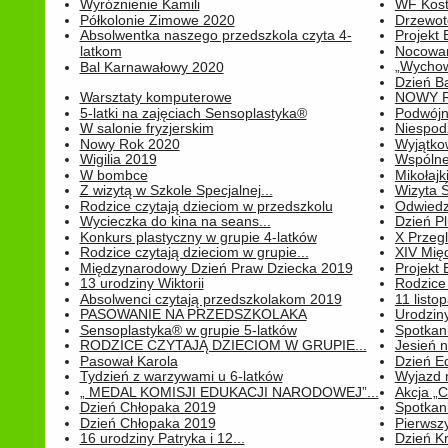
Wyróżnienie Kamili
WF Kost
Półkolonie Zimowe 2020
Drzewot
Absolwentka naszego przedszkola czyta 4-
Projekt
latkom
Nocowan
„Wychowa
Bal Karnawałowy 2020
Dzień B
Warsztaty komputerowe
NOWY R
5-latki na zajęciach Sensoplastyka®
Podwójne
W salonie fryzjerskim
Niespod
Nowy Rok 2020
Wyjątko
Wigilia 2019
Wspólne
W bombce
Mikołajk
Z wizytą w Szkole Specjalnej...
Wizyta Ś
Rodzice czytają dzieciom w przedszkolu
Odwiedz
Wycieczka do kina na seans...
Dzień P
Konkurs plastyczny w grupie 4-latków
X Przegl
Rodzice czytają dzieciom w grupie...
XIV Mię
Międzynarodowy Dzień Praw Dziecka 2019
Projekt
13 urodziny Wiktorii
Rodzice 
Absolwenci czytają przedszkolakom 2019
11 listo
PASOWANIE NA PRZEDSZKOLAKA
Urodziny 
Sensoplastyka® w grupie 5-latków
Spotkani
RODZICE CZYTAJĄ DZIECIOM W GRUPIE...
Jesień 
Pasował Karola
Dzień E
Tydzień z warzywami u 6-latków
Wyjazd 
„ MEDAL KOMISJI EDUKACJI NARODOWEJ”...
Akcja „C
Dzień Chłopaka 2019
Spotkani
Dzień Chłopaka 2019
Pierwszy
16 urodziny Patryka i 12...
Dzień K