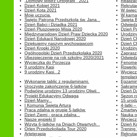
„Domowy Mistrz Ortografii " 2021
Realizac
Dzień Kobiet 2021
Rekrutac
Dzień Kota 2021
W świeci
Moje uczucia.
W karnaw
Święto Patrona Przedszkola św. Jana...
Święta 
Dzień Babci i Dziadka 2021
Odwiedz
Dzień Pluszowego Misia 2020
Dzień Po
Międzynarodowy Dzień Praw Dziecka 2020
Urodziny
Dzień Edukacji Narodowej 2020
Dzień C
Dziękujemy naszym wychowawcom
Dzień C
Dzień Kropki 2020
Urodziny
Ogólnopolski Dzień Przedszkolaka 2020
Zaprasz
Ubezpieczenie na rok szkolny 2020/2021
Odwiedz
Wycieczka do Porzecza
Fenomen
9 urodziny Kasi
Rowerki
9 urodziny Kasi...2
Wyciecz
templari
Wykonanie tablic z regulaminami.
Egzamin 
Uroczyste zakończenie 6-latków
Sakrame
Podwójne urodziny 13 urodziny Oliwii...
Dzień D
Projekt Edukacyjny Odwaga
Sezon r
Dzień Mamy...
15 urodz
I Komunia Święta Artura
4-latki
Praca zdalna w grupie 5-latków.
Zmartwy
Dzień Ziemi - praca zdalna...
Nauka o
Nasze wypieki II
Wycieczk
Wizyta 6-latków na Dniach Otwartych...
Dzień K
Orlen Przedszkoliada Tour 2020
Trening
Arteterapia
Rekrutac