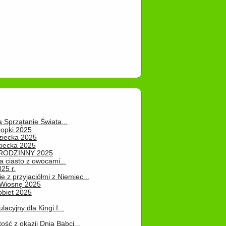
a Sprzątanie Świata...
ropki 2025
ziecka 2025
ziecka 2025
 RODZINNY 2025
 ciasto z owocami...
25 r.
e z przyjaciółmi z Niemiec...
Wiosnę 2025
obiet 2025
ulacyjny dla Kingi I...
ość z okazji Dnia Babci...