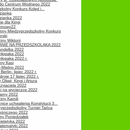
do Centrum Wodnego 2022
zkolny Konkurs Kolęd i...
zianka
zianka 2022
je dla Kingi
zimowy22
nny Międzyprzedszkolny Konkurs
rski
iny Wiktorii
NIE NA PRZEDSZKOLAKA 2022
undelka 2022
hłopaka 2022
hłopaka 2022 r.
iny Kasi
-Mielno 2022
Berlin- lipiec 2022 r.
roje 17 lipiec 2022 r.
Oliwii, Kingi i Artura
zyjaciela 2022
ki na wycieczce 2022
Mamy 2022
iny Kamili
nicę uchwalenia Konstytucji 3...
zyprzedszkolny Turniej Tańca
leśniczego 2022
ny Poniedziałek
ietetyka 2022
atematyki 2022