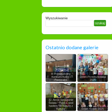
Wyszukiwanie
Ostatnio dodane galerie
III Przedszkolny
Konkurs Kolęd i
Dzień Przedszkolaka
Pastorałek
2025
32. Akcja Sprzątanie
Świata - Polska, pod
hasłem "W Naturę z
Kulturą"
Dzień Kropki 2025