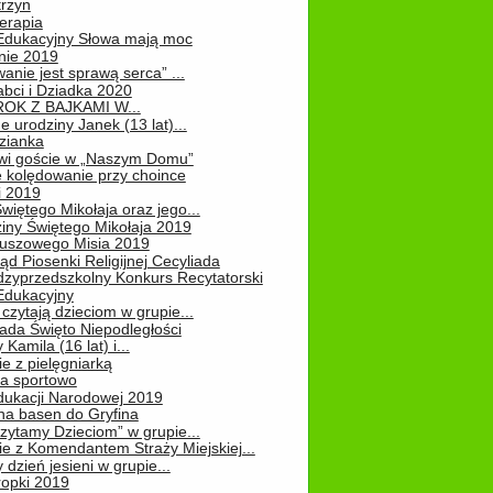
rzyn
erapia
 Edukacyjny Słowa mają moc
ie 2019
nie jest sprawą serca” ...
abci i Dziadka 2020
OK Z BAJKAMI W...
 urodziny Janek (13 lat)...
zianka
wi goście w „Naszym Domu”
 kolędowanie przy choince
i 2019
więtego Mikołaja oraz jego...
iny Świętego Mikołaja 2019
luszowego Misia 2019
ąd Piosenki Religijnej Cecyliada
dzyprzedszkolny Konkurs Recytatorski
 Edukacyjny
czytają dzieciom w grupie...
pada Święto Niepodległości
Kamila (16 lat) i...
e z pielęgniarką
na sportowo
dukacji Narodowej 2019
na basen do Gryfina
zytamy Dzieciom” w grupie...
e z Komendantem Straży Miejskiej...
 dzień jesieni w grupie...
ropki 2019