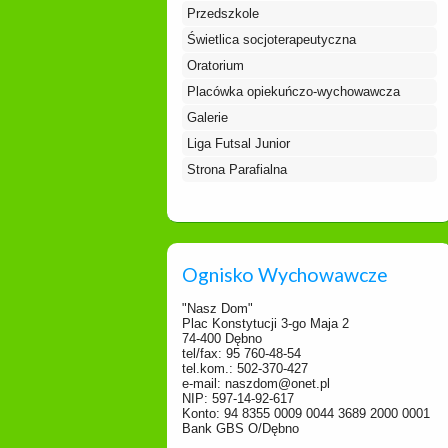
Przedszkole
Świetlica socjoterapeutyczna
Oratorium
Placówka opiekuńczo-wychowawcza
Galerie
Liga Futsal Junior
Strona Parafialna
Ognisko Wychowawcze
"Nasz Dom"
Plac Konstytucji 3-go Maja 2
74-400 Dębno
tel/fax: 95 760-48-54
tel.kom.: 502-370-427
e-mail: naszdom@onet.pl
NIP: 597-14-92-617
Konto: 94 8355 0009 0044 3689 2000 0001
Bank GBS O/Dębno