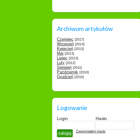
Archiwum artykułów
Czerwiec
[2017]
Wrzesień
[2014]
Kwiecień
[2013]
Maj
[2013]
Lipiec
[2013]
Luty
[2012]
Sierpień
[2011]
Październik
[2010]
Grudzień
[2010]
Logowanie
Login
Hasło
Zapomniałem hasła