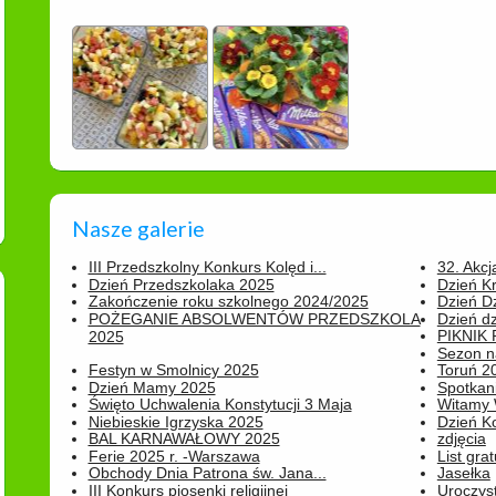
Nasze galerie
III Przedszkolny Konkurs Kolęd i...
32. Akcj
Dzień Przedszkolaka 2025
Dzień K
Zakończenie roku szkolnego 2024/2025
Dzień D
POŻEGANIE ABSOLWENTÓW PRZEDSZKOLA
Dzień d
PIKNIK
2025
Sezon na
Festyn w Smolnicy 2025
Toruń 20
Dzień Mamy 2025
Spotkani
Święto Uchwalenia Konstytucji 3 Maja
Witamy 
Niebieskie Igrzyska 2025
Dzień K
BAL KARNAWAŁOWY 2025
zdjęcia
Ferie 2025 r. -Warszawa
List grat
Obchody Dnia Patrona św. Jana...
Jasełka
III Konkurs piosenki religijnej
Uroczyst