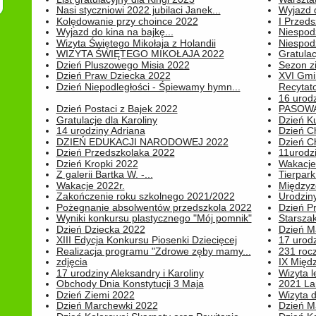
Nasi styczniowi 2022 jubilaci Janek...
Wyjazd 
Kolędowanie przy choince 2022
I Przeds
Wyjazd do kina na bajkę...
Niespod
Wizyta Świętego Mikołaja z Holandii
Niespod
WIZYTA ŚWIĘTEGO MIKOŁAJA 2022
Gratulac
Dzień Pluszowego Misia 2022
Sezon 
Dzień Praw Dziecka 2022
XVI Gmi
Dzień Niepodległości - Śpiewamy hymn...
Recytato
16 urodz
Dzień Postaci z Bajek 2022
PASOWA
Gratulacje dla Karoliny
Dzień K
14 urodziny Adriana
Dzień C
DZIEŃ EDUKACJI NARODOWEJ 2022
Dzień C
Dzień Przedszkolaka 2022
11urodz
Dzień Kropki 2022
Wakacje
Z galerii Bartka W. -...
Tierpark 
Wakacje 2022r.
Międzyzd
Zakończenie roku szkolnego 2021/2022
Urodziny 
Pożegnanie absolwentów przedszkola 2022
Dzień Pr
Wyniki konkursu plastycznego "Mój pomnik"
Starsza
Dzień Dziecka 2022
Dzień 
XIII Edycja Konkursu Piosenki Dziecięcej
17 urodz
Realizacja programu "Zdrowe zęby mamy...
231 rocz
zdjęcia
IX Międ
17 urodziny Aleksandry i Karoliny
Wizyta 
Obchody Dnia Konstytucji 3 Maja
2021 La
Dzień Ziemi 2022
Wizyta d
Dzień Marchewki 2022
Dzień M