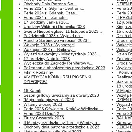
Obchody Dnia Patrona Św....
DZIEŃ B
Ferie 2024 r. Gdynia -Centrum...
Ferie 20
Ferie 2024 r. Gdańsk. Czas...
Ferie 20
Ferie 2024 r. - Zamek...
II PRZ
17 urodziny Janka i 16...
12 jubil
Urodziny Wiktorii i Dominika2023
Kinga zd
Święto Niepodległości 11 listopada 2023...
15 urodz
Październik 2023 r. Wyjazd na...
Dzień c
Rancho Sarbinowo wrzesień 2023 r.
Urodziny 
Wakacje 2023 r. Wypoczęci
Wakacje
Wakacje 2023 r. - Bajkowy...
Wakacje
Wyjazd wakacyjny - Międzyzdroje 2023...
Dzień D
17 urodziny Natalki 2023
Zakończ
Wycieczka do Zagrody Reniferów w...
Urodziny 
Pożegnanie absolwentów przedszkola 2023
Wyciecz
Piknik Rodzinny
I Komun
XIV EDYCJA KONKURSU PIOSENKI
Realiza
Sakrame
DZIECIĘCEJ
18 urodz
18 Kamili
V Między
Sezon grillowy uważamy za otwarty2023
Wizyta 
"Moja mała ojczyzna" 2023
DZIEŃ 
Witamy wiosnę 2023
Wyjazd d
Ferie 2023 Oświęcim -Kraków-Wieliczka ...
Ferie 20
Ferie 2023 Dzień 2 ...
Ferie 20
Tłusty Czwartek 2023
BAL KA
II Międzyprzedszkolny Turniej Wiedzy o...
Karnawa
Obchody dnia patrona przedszkola 2023
DZIEŃ B
List gratulacyjny dla Kingi 2023
Warszta