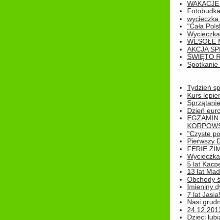
WAKACJE 
Fotobudk
wycieczka
"Cała Pols
Wycieczka
WESOŁE 
AKCJA SP
ŚWIĘTO 
Spotkanie 
Tydzień sp
Kurs lepie
Sprzątanie
Dzień eur
EGZAMIN
KORPOWS
"Czyste po
Pierwszy 
FERIE ZI
Wycieczka 
5 lat Kacp
13 lat Madz
Obchody św
Imieniny d
7 lat Jasia
Nasi grudni
24.12.2013r
Dzieci lubi