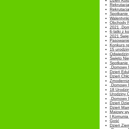
Dzień Kolo
Rekrutacj
Rekrutacja
Spotkanie
Walentynk
Obchody P
2021 „Domo
6-latki z 
2021 Świe
Pasowanie
Konkurs re
15 urodzin
Odwiedziny
Święto Nie
Spotkanie 
„Domowy Mi
Dzień Edu
Dzień Chł
Zmoderniz
„Domowy Mi
18 Urodzin
Urodziny Ol
„Domowy Mi
Dzień Dzie
Dzień Mam
Majowy wy
I Komunia S
Gość
Dzień Zie