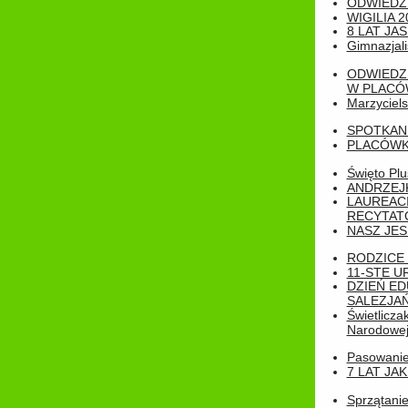
ODWIEDZ
WIGILIA 2
8 LAT JA
Gimnazjali
ODWIEDZ
W PLACÓW
Marzyciels
SPOTKAN
PLACÓWK
Święto Pl
ANDRZEJKI
LAUREAC
RECYTATO
NASZ JES
RODZICE 
11-STE U
DZIEŃ E
SALEZJAŃ
Świetlicza
Narodowe
Pasowanie 
7 LAT JA
Sprzątanie