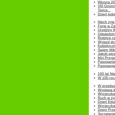
Wiosna 2
VIII Gminn
Tańca...
Dzień kob
Niech żyje
Ferie w Z
Urodziny K
Odwiedzin
Rodzice cz
Wyjazd do
Kubistyczn
Święty Miko
Jakub wice
Mój Przyja
Pasowanie
Pasowanie
100 lat Ni
W 100 rocz
W przedszk
Wystawa kr
Wycieczka
Ruch w życ
Dzień Edu
Wycieczka 
Dzień Prz
Sprzątani