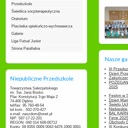
Przedszkole
Świetlica socjoterapeutyczna
Oratorium
Placówka opiekuńczo-wychowawcza
Galerie
Liga Futsal Junior
Strona Parafialna
Nasze ga
III Przeds
Dzień Prz
Niepubliczne Przedszkole
Zakończen
POŻEGAN
2025
Towarzystwa Salezjańskiego
im. Św. Jana Bosko
Festyn w 
Plac Konstytucji 3-go Maja 2
Dzień Ma
74-400 Dębno
Święto Uch
tel/fax: 95 760-48-54
Niebieskie
tel.kom.: 502-370-427
BAL KAR
e-mail: naszdom@onet.pl
Ferie 2025
NIP: 597-17-22-201
Obchody Dn
REGON: 040 014 608-00712
III Konkurs
Konto: 09 8355 0009 0043 6476 2000 0001