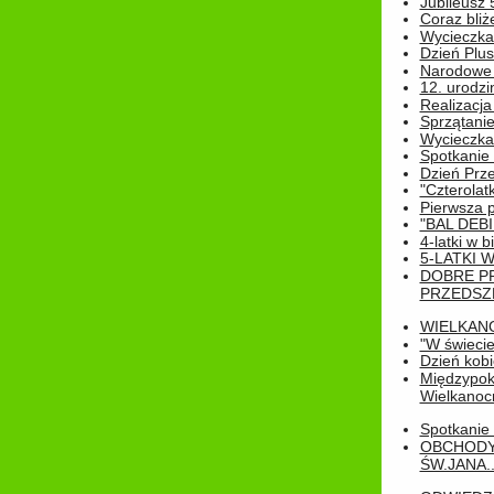
Jubileusz 
Coraz bliż
Wycieczka
Dzień Plus
Narodowe Ś
12. urodzi
Realizacja
Sprzątanie
Wycieczka
Spotkanie 
Dzień Prz
"Czterolat
Pierwsza 
"BAL DEB
4-latki w b
5-LATKI W
DOBRE P
PRZEDSZ
WIELKAN
"W świecie
Dzień kobi
Międzypoko
Wielkanoc
Spotkanie 
OBCHODY
ŚW.JANA..