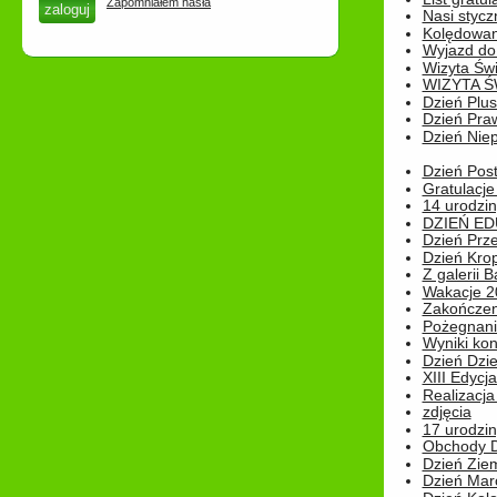
Zapomniałem hasła
Nasi styczn
Kolędowan
Wyjazd do 
Wizyta Świ
WIZYTA Ś
Dzień Plu
Dzień Pra
Dzień Niep
Dzień Post
Gratulacje
14 urodzin
DZIEŃ ED
Dzień Prz
Dzień Kro
Z galerii B
Wakacje 2
Zakończen
Pożegnani
Wyniki ko
Dzień Dzi
XIII Edycj
Realizacj
zdjęcia
17 urodzin
Obchody Dn
Dzień Zie
Dzień Mar