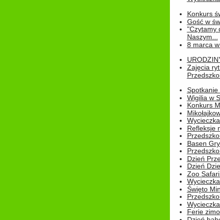
Konkurs św
Gość w świe
"Czytamy d
Naszym...
8 marca w
URODZINY 
Zajęcia r
Przedszkol
Spotkanie 
Wigilia w
Konkurs M
Mikołajko
Wycieczka 
Refleksje 
Przedszkol
Basen Gryf
Przedszkol
Dzień Prz
Dzień Dzie
Zoo Safari
Wycieczka 
Święto Min
Przedszkol
Wycieczka
Ferie zim
Dzień babc