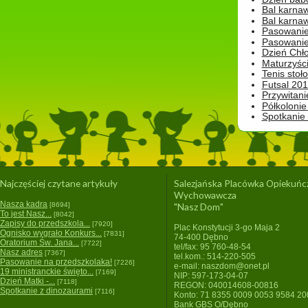
Bal karna
Bal karna
Pasowanie
Pasowanie
Dzień Chło
Maturzyśc
Tenis stoł
Futsal 201
Przywitani
Półkolonie
Spotkanie
Najczęściej czytane artykuły
Salezjańska Placówka Opiekuńc
Wychowawcza
Nasza kadra
[8694]
"Nasz Dom"
To jest Nasz...
[8042]
Zapisy do przedszkola...
[7920]
Plac Konstytucji 3-go Maja 2
Ognisko wygrało Konkurs...
[7831]
74-400 Dębno
Oratorium Św. Jana...
[7722]
tel/fax: 95 760-48-54
Nasz adres
[7367]
tel.kom.: 514-220-505
Pasowanie na przedszkolaka!
[7226]
e-mail: naszdom@onet.pl
19 ministranckie święto...
[7169]
NIP: 597-173-04-07
Dzień Matki -...
[7118]
REGON: 040014608-00816
Spotkanie z dinozaurami
[7116]
Konto: 71 8355 0009 0053 9584 2
Bank GBS O/Dębno