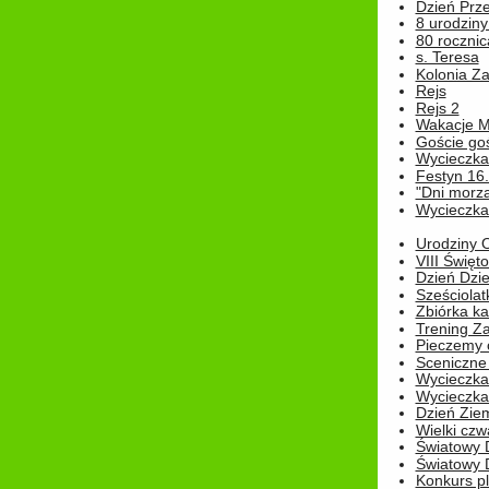
Dzień Prz
8 urodziny 
80 rocznic
s. Teresa
Kolonia Z
Rejs
Rejs 2
Wakacje M
Goście go
Wycieczka 
Festyn 16
"Dni morz
Wycieczka 
Urodziny Ol
VIII Święt
Dzień Dzi
Sześciolat
Zbiórka ka
Trening Za
Pieczemy 
Sceniczne 
Wycieczka
Wycieczka 
Dzień Zie
Wielki czw
Światowy 
Światowy 
Konkurs pl