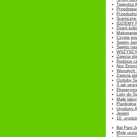
Twierdza 
Przedstaw
Przedszkol
Sceniczne
IDZIEMY 
Dzień kobi
Malowanie
Czyste pow
Święty Ja
Święto na
WSZYSCY 
Zajęcia pl
Rodzice cz
Noc Emocj
Wesołych 
Zajęcia pl
Ozdoby Św
S jak segr
Eksperyme
Listy do Ś
Małe labo
Piankolina
Urodziny A
Jesień
10. urodzin
Bal Pani J
Moje uczu