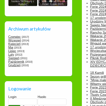
hasłem "W Naturę z
Obchody Dn
Kulturą"
Dzień Kropki 2025
Ferie 2024
Ferie 2024
Ferie 2024
17 urodzin
Urodziny W
Święto Nie
Archiwum artykułów
Październi
Rancho Sa
Wakacje 2
Czerwiec
[2017]
Wakacje 20
Wrzesień
[2014]
Wyjazd wak
Kwiecień
[2013]
17 urodzin
Maj
[2013]
Wycieczka
Lipiec
[2013]
Pożegnani
Luty
[2012]
Piknik Rod
Sierpień
[2011]
Październik
XIV EDYC
[2010]
Grudzień
DZIECIĘC
[2010]
18 Kamili
Sezon gri
"Moja mał
Witamy wi
Ferie 2023
Logowanie
Ferie 2023
Tłusty Cz
Login
Hasło
II Międzyp
Obchody d
List gratul