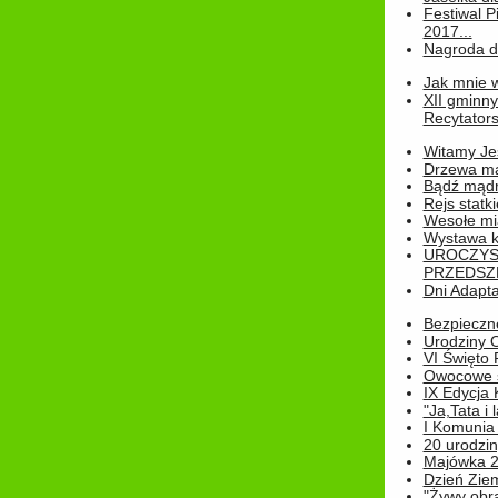
Festiwal P
2017...
Nagroda dl
Jak mnie w
XII gminn
Recytatorsk
Witamy Jes
Drzewa ma
Bądź mądr
Rejs statk
Wesołe mias
Wystawa k
UROCZYS
PRZEDSZ
Dni Adapt
Bezpieczne
Urodziny O
VI Święto 
Owocowe s
IX Edycja 
"Ja,Tata i 
I Komunia 
20 urodziny
Majówka 
Dzień Ziem
"Żywy obra