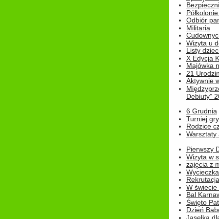
Bezpieczn
Półkolonie
Odbiór pam
Militaria
Cudownyc
Wizyta u d
Listy dziec
X Edycja K
Majówka n
21 Urodzin
Aktywnie 
Międzyprz
Debiuty” 
6 Grudnia
Turniej gry
Rodzice cz
Warsztaty 
Pierwszy 
Wizyta w s
zajęcia z
Wycieczka
Rekrutacja
W świecie
Bal Karna
Święto Pat
Dzień Babc
Jasełka dla