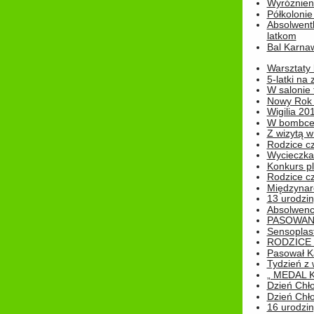
Wyróżnieni
Półkoloni
Absolwent
latkom
Bal Karna
Warsztaty
5-latki na
W salonie 
Nowy Rok
Wigilia 20
W bombc
Z wizytą w
Rodzice cz
Wycieczka 
Konkurs pl
Rodzice cz
Międzynar
13 urodzin
Absolwenc
PASOWAN
Sensoplas
RODZICE 
Pasował K
Tydzień z
„ MEDAL 
Dzień Chł
Dzień Chł
16 urodziny