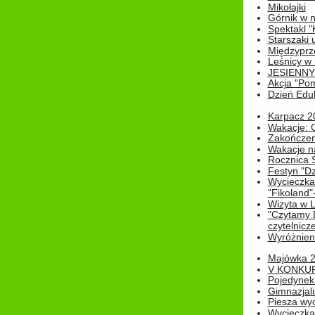
Mikołajki
Górnik w 
Spektakl "
Starszaki 
Międzyprze
Leśnicy w
JESIENNY
Akcja "Pom
Dzień Edu
Karpacz 2
Wakacje: 
Zakończen
Wakacje n
Rocznica 
Festyn "Dz
Wycieczka
"Fikoland"
Wizyta w L
"Czytamy D
czytelnicze
Wyróżnienie
Majówka 
V KONKUR
Pojedynek
Gimnazjali
Piesza wyc
Wycieczk