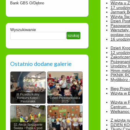
Wizyta u 
Bank GBS O/Dębno
17 urodzin
Jarmark B
Wizyta Św.
Dzień Post
Pasowanie
Wyszukiwanie
Warsztaty
postaw rod
16 urodzin
Dzień Kro
12 urodzin
Zakończen
Pożegnani
Ostatnio dodane galerie
Urodziny Wik
Hmm metamo
PIKNIK R
Myślibórz 
Bieg Prze
Wizyta w B
III Przedszkolny
Konkurs Kolęd i
Dzień Przedszkolaka
Pastorałek
2025
Wizyta w 
Centrum...
Wielkanoc 
Z wizytą n
DZIEŃ KO
32. Akcja Sprzątanie
Świata - Polska, pod
Tłusty Cz