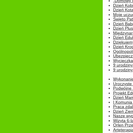
„Domowy Mi
Dzień Kob
Dzień Kot
Moje uczuc
Święto Pat
Dzień Babc
Dzień Plu
Międzynar
Dzień Edu
Dziękuje
Dzień Kro
Ogólnopol
Ubezpiecz
Wycieczka
9 urodziny
9 urodziny
Wykonanie 
Uroczyste
Podwójne u
Projekt E
Dzień Mam
I Komunia S
Praca zdal
Dzień Ziem
Nasze wypi
Wizyta 6-l
Orlen Prz
Arteterapi