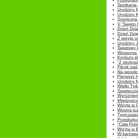
Pożegnani
Spotkanie
Urodziny K
Urodziny K
Sceniczne
V "Święto 
Dzień Dziec
Dzień Dziec
Z wizytą w
Urodziny Ju
Światowy 
Wiosenne 
Konkurs 
"Z ekologią
Piknik nad
Na wesoło
Pierwszy t
Urodziny 
Wielki Tyd
Świąteczne
Wyróżnieni
Międzyprz
Wizyta w 
Wiosna tuż,
Tymczasem 
Przedszkol
"Cała Pols
Wizyta w B
W karnawa