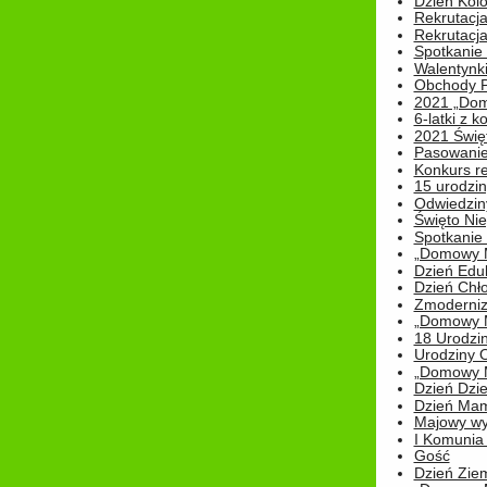
Dzień Kolo
Rekrutacj
Rekrutacja
Spotkanie
Walentynk
Obchody P
2021 „Domo
6-latki z 
2021 Świe
Pasowanie
Konkurs re
15 urodzin
Odwiedziny
Święto Nie
Spotkanie 
„Domowy Mi
Dzień Edu
Dzień Chł
Zmoderniz
„Domowy Mi
18 Urodzin
Urodziny Ol
„Domowy Mi
Dzień Dzie
Dzień Mam
Majowy wy
I Komunia S
Gość
Dzień Zie