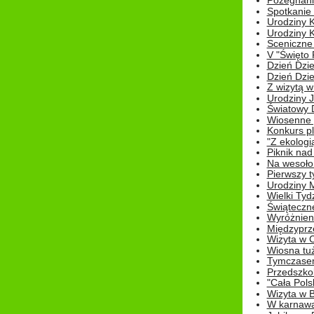
Pożegnani
Spotkanie
Urodziny K
Urodziny K
Sceniczne
V "Święto 
Dzień Dziec
Dzień Dziec
Z wizytą w
Urodziny Ju
Światowy 
Wiosenne 
Konkurs 
"Z ekologią
Piknik nad
Na wesoło
Pierwszy t
Urodziny 
Wielki Tyd
Świąteczne
Wyróżnieni
Międzyprz
Wizyta w 
Wiosna tuż,
Tymczasem 
Przedszkol
"Cała Pols
Wizyta w B
W karnawa