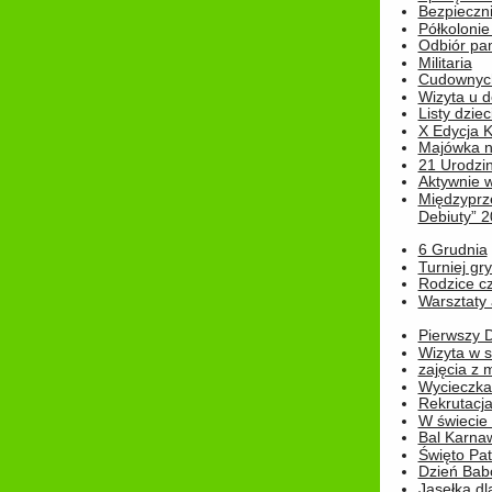
Bezpieczn
Półkolonie
Odbiór pam
Militaria
Cudownyc
Wizyta u d
Listy dziec
X Edycja K
Majówka n
21 Urodzin
Aktywnie 
Międzyprz
Debiuty” 
6 Grudnia
Turniej gry
Rodzice cz
Warsztaty 
Pierwszy 
Wizyta w s
zajęcia z
Wycieczka
Rekrutacja
W świecie
Bal Karna
Święto Pat
Dzień Babc
Jasełka dla