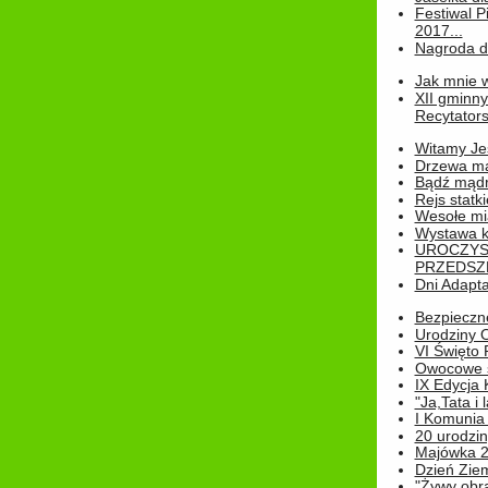
Festiwal P
2017...
Nagroda dl
Jak mnie w
XII gminn
Recytatorsk
Witamy Jes
Drzewa ma
Bądź mądr
Rejs statk
Wesołe mias
Wystawa k
UROCZYS
PRZEDSZ
Dni Adapt
Bezpieczne
Urodziny O
VI Święto 
Owocowe s
IX Edycja 
"Ja,Tata i 
I Komunia 
20 urodziny
Majówka 
Dzień Ziem
"Żywy obra