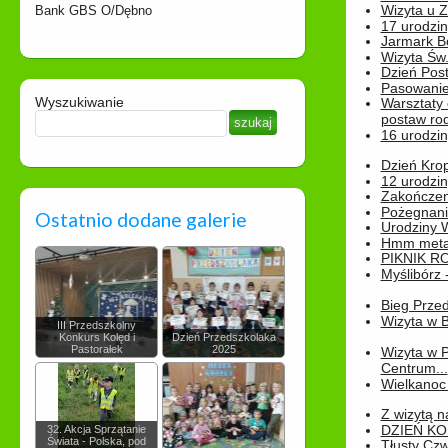
Wizyta u 
Bank GBS O/Dębno
17 urodzin
Jarmark B
Wizyta Św.
Dzień Post
Pasowanie
Wyszukiwanie
Warsztaty
postaw rod
16 urodzin
Dzień Kro
12 urodzin
Zakończen
Pożegnani
Ostatnio dodane galerie
Urodziny Wik
Hmm metamo
PIKNIK R
Myślibórz 
Bieg Prze
Wizyta w B
III Przedszkolny
Konkurs Kolęd i
Dzień Przedszkolaka
Pastorałek
2025
Wizyta w 
Centrum...
Wielkanoc 
Z wizytą n
DZIEŃ KO
32. Akcja Sprzątanie
Świata - Polska, pod
Tłusty Cz