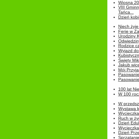
Wiosna 2
VIII Gminn
Tańca...
Dzień kob
Niech żyje
Ferie w Z
Urodziny K
Odwiedzin
Rodzice cz
Wyjazd do
Kubistyczn
Święty Miko
Jakub wice
Mój Przyja
Pasowanie
Pasowanie
100 lat Ni
W 100 rocz
W przedszk
Wystawa kr
Wycieczka
Ruch w życ
Dzień Edu
Wycieczka 
Dzień Prz
Sprzątani