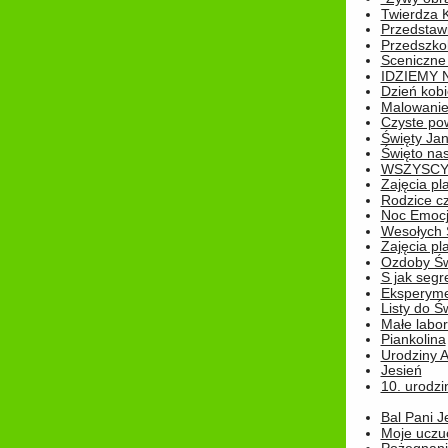
Twierdza 
Przedstaw
Przedszkol
Sceniczne
IDZIEMY 
Dzień kobi
Malowanie
Czyste pow
Święty Ja
Święto na
WSZYSCY 
Zajęcia pl
Rodzice cz
Noc Emocj
Wesołych 
Zajęcia pl
Ozdoby Św
S jak segr
Eksperyme
Listy do Ś
Małe labo
Piankolina
Urodziny A
Jesień
10. urodzin
Bal Pani J
Moje uczu