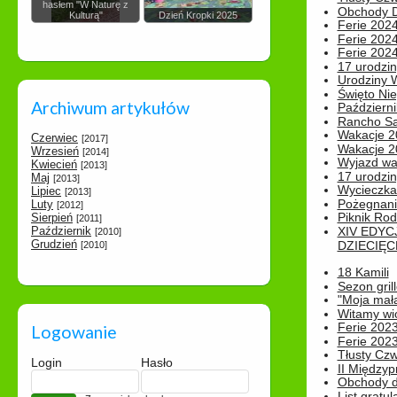
hasłem "W Naturę z
Obchody Dn
Kulturą"
Dzień Kropki 2025
Ferie 2024
Ferie 2024
Ferie 2024
17 urodzin
Urodziny W
Święto Nie
Archiwum artykułów
Październi
Rancho Sa
Wakacje 2
Czerwiec
[2017]
Wakacje 20
Wrzesień
[2014]
Wyjazd wak
Kwiecień
[2013]
17 urodzin
Maj
[2013]
Wycieczka
Lipiec
[2013]
Pożegnani
Luty
[2012]
Piknik Rod
Sierpień
[2011]
Październik
XIV EDYC
[2010]
Grudzień
DZIECIĘC
[2010]
18 Kamili
Sezon gri
"Moja mał
Witamy wi
Ferie 2023
Logowanie
Ferie 2023
Tłusty Cz
Login
Hasło
II Międzyp
Obchody d
List gratul