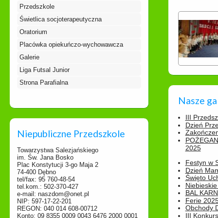
Przedszkole
Świetlica socjoterapeutyczna
Oratorium
Placówka opiekuńczo-wychowawcza
Galerie
Liga Futsal Junior
Strona Parafialna
Nasze ga
III Przeds
Dzień Prz
Niepubliczne Przedszkole
Zakończen
POŻEGAN
2025
Towarzystwa Salezjańskiego
im. Św. Jana Bosko
Festyn w 
Plac Konstytucji 3-go Maja 2
Dzień Ma
74-400 Dębno
Święto Uch
tel/fax: 95 760-48-54
Niebieskie
tel.kom.: 502-370-427
BAL KAR
e-mail: naszdom@onet.pl
Ferie 2025
NIP: 597-17-22-201
Obchody Dn
REGON: 040 014 608-00712
III Konkurs
Konto: 09 8355 0009 0043 6476 2000 0001