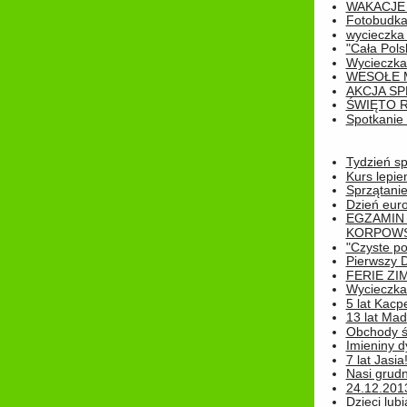
WAKACJE 
Fotobudk
wycieczka
"Cała Pols
Wycieczka
WESOŁE 
AKCJA SP
ŚWIĘTO 
Spotkanie 
Tydzień sp
Kurs lepie
Sprzątanie
Dzień eur
EGZAMIN
KORPOWS
"Czyste po
Pierwszy 
FERIE ZI
Wycieczka 
5 lat Kacp
13 lat Madz
Obchody św
Imieniny d
7 lat Jasia
Nasi grudni
24.12.2013r
Dzieci lubi