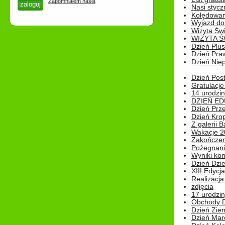
Zapomniałem hasła
Nasi styczn
Kolędowan
Wyjazd do 
Wizyta Świ
WIZYTA Ś
Dzień Plu
Dzień Pra
Dzień Niep
Dzień Post
Gratulacje
14 urodzin
DZIEŃ ED
Dzień Prz
Dzień Kro
Z galerii B
Wakacje 2
Zakończen
Pożegnani
Wyniki ko
Dzień Dzi
XIII Edycj
Realizacj
zdjęcia
17 urodzin
Obchody Dn
Dzień Zie
Dzień Mar