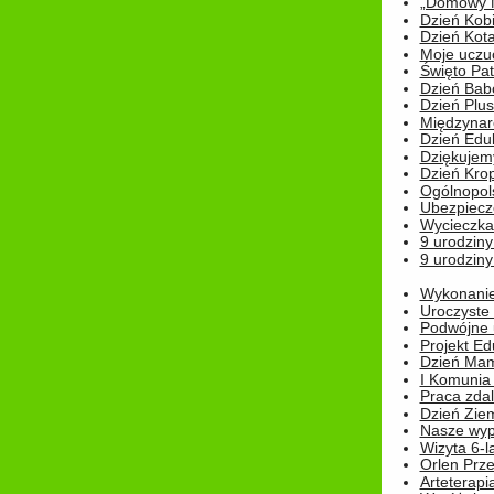
„Domowy Mi
Dzień Kob
Dzień Kot
Moje uczuc
Święto Pat
Dzień Babc
Dzień Plu
Międzynar
Dzień Edu
Dziękuje
Dzień Kro
Ogólnopol
Ubezpiecz
Wycieczka
9 urodziny
9 urodziny
Wykonanie 
Uroczyste
Podwójne u
Projekt E
Dzień Mam
I Komunia S
Praca zdal
Dzień Ziem
Nasze wypi
Wizyta 6-l
Orlen Prz
Arteterapi