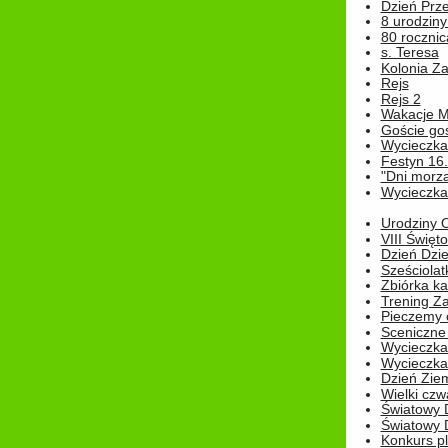
Dzień Prz
8 urodziny 
80 rocznic
s. Teresa
Kolonia Z
Rejs
Rejs 2
Wakacje M
Goście go
Wycieczka 
Festyn 16
"Dni morz
Wycieczka 
Urodziny Ol
VIII Święt
Dzień Dzi
Sześciolat
Zbiórka ka
Trening Za
Pieczemy 
Sceniczne 
Wycieczka
Wycieczka 
Dzień Zie
Wielki czw
Światowy 
Światowy 
Konkurs pl