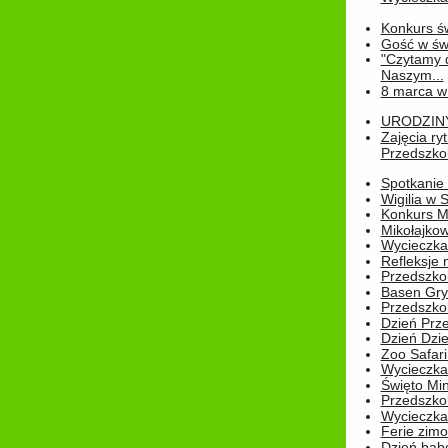
Konkurs św
Gość w świe
"Czytamy d
Naszym...
8 marca w
URODZINY 
Zajęcia r
Przedszkol
Spotkanie 
Wigilia w
Konkurs M
Mikołajko
Wycieczka 
Refleksje 
Przedszkol
Basen Gryf
Przedszkol
Dzień Prz
Dzień Dzie
Zoo Safari
Wycieczka 
Święto Min
Przedszkol
Wycieczka
Ferie zim
Dzień babc