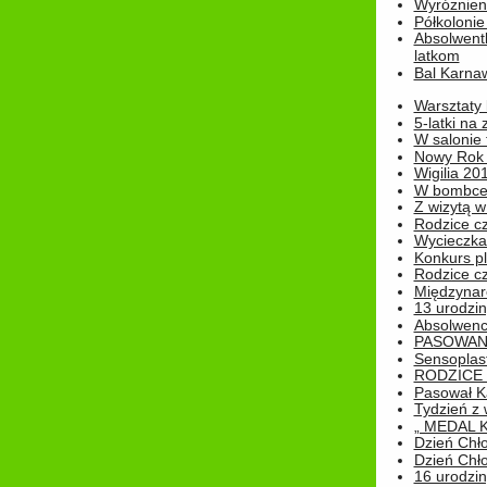
Wyróżnieni
Półkoloni
Absolwent
latkom
Bal Karna
Warsztaty
5-latki na
W salonie 
Nowy Rok
Wigilia 20
W bombc
Z wizytą w
Rodzice cz
Wycieczka 
Konkurs pl
Rodzice cz
Międzynar
13 urodzin
Absolwenc
PASOWAN
Sensoplas
RODZICE 
Pasował K
Tydzień z
„ MEDAL 
Dzień Chł
Dzień Chł
16 urodziny