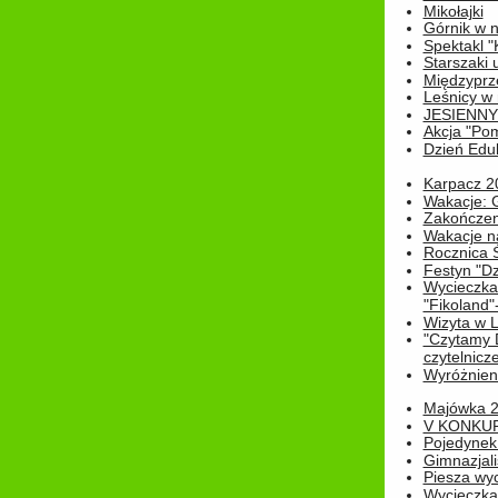
Mikołajki
Górnik w 
Spektakl "
Starszaki 
Międzyprze
Leśnicy w
JESIENNY
Akcja "Pom
Dzień Edu
Karpacz 2
Wakacje: 
Zakończen
Wakacje n
Rocznica 
Festyn "Dz
Wycieczka
"Fikoland"
Wizyta w L
"Czytamy D
czytelnicze
Wyróżnienie
Majówka 
V KONKUR
Pojedynek
Gimnazjali
Piesza wyc
Wycieczk