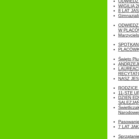
ODWIEDZ
WIGILIA 2
8 LAT JA
Gimnazjali
ODWIEDZ
W PLACÓW
Marzyciels
SPOTKAN
PLACÓWK
Święto Pl
ANDRZEJKI
LAUREAC
RECYTATO
NASZ JES
RODZICE 
11-STE U
DZIEŃ E
SALEZJAŃ
Świetlicza
Narodowe
Pasowanie 
7 LAT JA
Sprzątanie