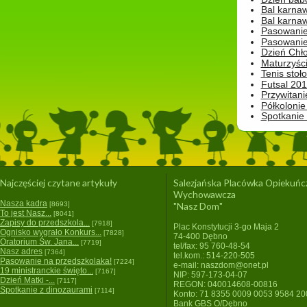
Bal karna
Bal karna
Pasowanie
Pasowanie
Dzień Chło
Maturzyśc
Tenis stoł
Futsal 201
Przywitani
Półkolonie
Spotkanie
Najczęściej czytane artykuły
Salezjańska Placówka Opiekuńc
Wychowawcza
Nasza kadra
[8693]
"Nasz Dom"
To jest Nasz...
[8041]
Zapisy do przedszkola...
[7918]
Plac Konstytucji 3-go Maja 2
Ognisko wygrało Konkurs...
[7828]
74-400 Dębno
Oratorium Św. Jana...
[7719]
tel/fax: 95 760-48-54
Nasz adres
[7364]
tel.kom.: 514-220-505
Pasowanie na przedszkolaka!
[7224]
e-mail: naszdom@onet.pl
19 ministranckie święto...
[7167]
NIP: 597-173-04-07
Dzień Matki -...
[7117]
REGON: 040014608-00816
Spotkanie z dinozaurami
[7114]
Konto: 71 8355 0009 0053 9584 2
Bank GBS O/Dębno