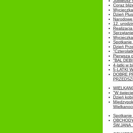
Jubileusz 
Coraz bliż
Wycieczka
Dzień Plus
Narodowe Ś
12. urodzi
Realizacja
Sprzątanie
Wycieczka
Spotkanie 
Dzień Prz
"Czterolat
Pierwsza 
"BAL DEB
4-latki w b
5-LATKI W
DOBRE P
PRZEDSZ
WIELKAN
"W świecie
Dzień kobi
Międzypoko
Wielkanoc
Spotkanie 
OBCHODY
ŚW.JANA..