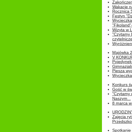
Zakończen
Wakacje n
Rocznica 
Festyn "Dz
Wycieczka
"Fikoland"
Wizyta w L
"Czytamy D
czytelnicze
Wyróżnienie
Majówka 
V KONKUR
Pojedynek
Gimnazjali
Piesza wyc
Wycieczk
Konkurs św
Gość w świe
"Czytamy d
Naszym...
8 marca w
URODZINY 
Zajęcia r
Przedszkol
Spotkanie 