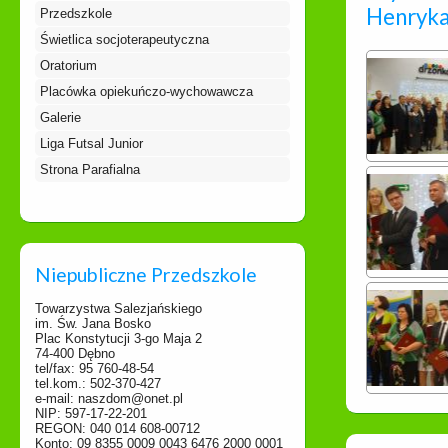
Henryka
Przedszkole
Świetlica socjoterapeutyczna
Oratorium
Placówka opiekuńczo-wychowawcza
Galerie
Liga Futsal Junior
Strona Parafialna
Niepubliczne Przedszkole
Towarzystwa Salezjańskiego
im. Św. Jana Bosko
Plac Konstytucji 3-go Maja 2
74-400 Dębno
tel/fax: 95 760-48-54
tel.kom.: 502-370-427
e-mail: naszdom@onet.pl
NIP: 597-17-22-201
REGON: 040 014 608-00712
Konto: 09 8355 0009 0043 6476 2000 0001