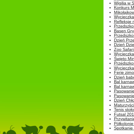
Wigilia w
Konkurs M
Mikołajko
Wycieczka 
Refleksje 
Przedszkol
Basen Gryf
Przedszkol
Dzień Prz
Dzień Dzie
Zoo Safari
Wycieczka 
Święto Min
Przedszkol
Wycieczka
Ferie zim
Dzień babc
Bal karna
Bal karna
Pasowanie
Pasowanie
Dzień Chło
Maturzyśc
Tenis stoł
Futsal 201
Przywitani
Półkolonie
Spotkanie