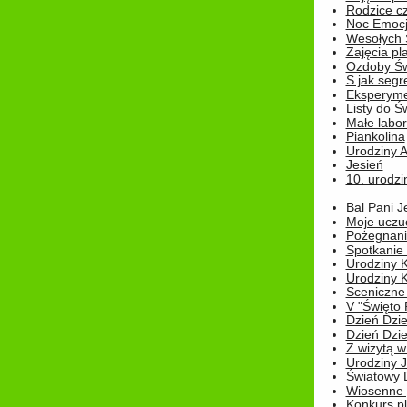
Rodzice cz
Noc Emocj
Wesołych 
Zajęcia pl
Ozdoby Św
S jak segr
Eksperyme
Listy do Ś
Małe labo
Piankolina
Urodziny A
Jesień
10. urodzin
Bal Pani J
Moje uczu
Pożegnani
Spotkanie
Urodziny K
Urodziny K
Sceniczne
V "Święto 
Dzień Dziec
Dzień Dziec
Z wizytą w
Urodziny Ju
Światowy 
Wiosenne 
Konkurs 