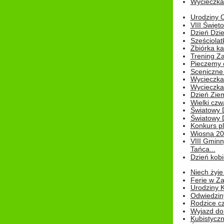
Wycieczka 
Urodziny Ol
VIII Święt
Dzień Dzi
Sześciolat
Zbiórka ka
Trening Za
Pieczemy 
Sceniczne 
Wycieczka
Wycieczka 
Dzień Zie
Wielki czw
Światowy 
Światowy 
Konkurs pl
Wiosna 2
VIII Gminn
Tańca...
Dzień kob
Niech żyje
Ferie w Z
Urodziny K
Odwiedzin
Rodzice cz
Wyjazd do
Kubistyczn