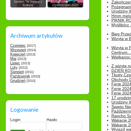
hasłem "W Naturę z
Zakończen
Kulturą"
Dzień Kropki 2025
Pożegnani
Urodziny Wik
Hmm metamo
PIKNIK R
Myślibórz 
Bieg Prze
Archiwum artykułów
Wizyta w B
Czerwiec
[2017]
Wizyta w 
Wrzesień
[2014]
Centrum...
Kwiecień
[2013]
Wielkanoc 
Maj
[2013]
Lipiec
[2013]
Z wizytą n
Luty
[2012]
DZIEŃ KO
Sierpień
[2011]
Tłusty Cz
Październik
[2010]
Obchody Dn
Grudzień
[2010]
Ferie 2024
Ferie 2024
Ferie 2024
17 urodzin
Urodziny W
Święto Nie
Logowanie
Październi
Rancho Sa
Login
Hasło
Wakacje 2
Wakacje 20
Wyjazd wak