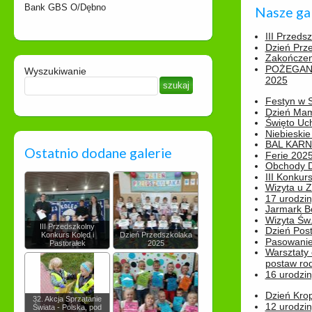
Bank GBS O/Dębno
Nasze ga
III Przeds
Dzień Prz
Zakończen
POŻEGAN
Wyszukiwanie
2025
Festyn w 
Dzień Ma
Święto Uch
Niebieskie
BAL KAR
Ostatnio dodane galerie
Ferie 2025
Obchody Dn
III Konkurs
Wizyta u 
17 urodzin
Jarmark B
Wizyta Św.
III Przedszkolny
Dzień Post
Konkurs Kolęd i
Dzień Przedszkolaka
Pasowanie
Pastorałek
2025
Warsztaty
postaw rod
16 urodzin
Dzień Kro
32. Akcja Sprzątanie
12 urodzin
Świata - Polska, pod