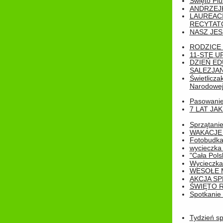
Święto Pl
ANDRZEJKI
LAUREAC
RECYTATO
NASZ JES
RODZICE 
11-STE U
DZIEŃ E
SALEZJAŃ
Świetlicza
Narodowe
Pasowanie 
7 LAT JA
Sprzątanie
WAKACJE 
Fotobudk
wycieczka
"Cała Pols
Wycieczka
WESOŁE 
AKCJA SP
ŚWIĘTO 
Spotkanie 
Tydzień sp