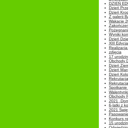
DZIEŃ ED
Dzień Prz
Dzień Kro
Z galerii B
Wakacje 2
Zakończen
Pożegnani
Wyniki ko
Dzień Dzi
XIII Edycj
Realizacj
zdjęcia
17 urodzin
Obchody Dn
Dzień Zie
Dzień Mar
Dzień Kolo
Rekrutacj
Rekrutacja
Spotkanie
Walentynk
Obchody P
2021 „Domo
6-latki z 
2021 Świe
Pasowanie
Konkurs re
15 urodzin
Odwiedziny