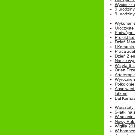
Wycieczka
9 urodziny
9 urodziny
Wykonanie 
Uroczyste
Podwójne u
Projekt E
Dzień Mam
I Komunia S
Praca zdal
Dzień Ziem
Nasze wypi
Wizyta 6-l
Orlen Prz
Arteterapi
Wyróżnieni
Półkoloni
Absolwent
latkom
Bal Karna
Warsztaty
5-latki na
W salonie 
Nowy Rok
Wigilia 20
W bombc