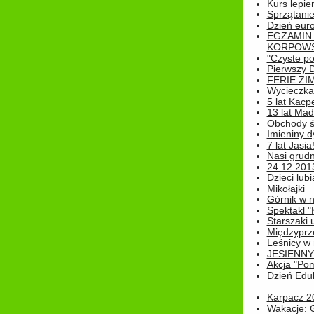
Kurs lepie
Sprzątanie
Dzień eur
EGZAMIN
KORPOWS
"Czyste po
Pierwszy 
FERIE ZI
Wycieczka 
5 lat Kacp
13 lat Madz
Obchody św
Imieniny d
7 lat Jasia
Nasi grudni
24.12.2013r
Dzieci lubi
Mikołajki
Górnik w 
Spektakl "
Starszaki 
Międzyprze
Leśnicy w
JESIENNY
Akcja "Pom
Dzień Edu
Karpacz 2
Wakacje: 