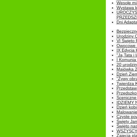
Wesołe mias
Wystawa k
UROCZYS
PRZEDSZ
Dni Adapt
Bezpieczne
Urodziny O
VI Święto 
Owocowe s
IX Edycja 
"Ja,Tata i 
I Komunia 
20 urodziny
Majówka 
Dzień Ziem
"Żywy obra
Twierdza 
Przedstaw
Przedszkol
Sceniczne
IDZIEMY 
Dzień kobi
Malowanie
Czyste pow
Święty Ja
Święto na
WSZYSCY 
Zajęcia pl