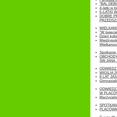
"BAL DEB
4-latki w b
5-LATKI W
DOBRE P
PRZEDSZ
WIELKAN
"W świecie
Dzień kobi
Międzypoko
Wielkanoc
Spotkanie 
OBCHODY
ŚW.JANA..
ODWIEDZ
WIGILIA 2
8 LAT JA
Gimnazjali
ODWIEDZ
W PLACÓW
Marzyciels
SPOTKAN
PLACÓWK