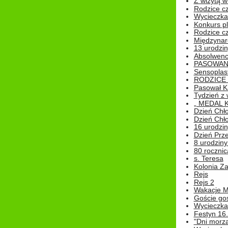
Z wizytą w
Rodzice cz
Wycieczka 
Konkurs pl
Rodzice cz
Międzynar
13 urodzin
Absolwenc
PASOWAN
Sensoplas
RODZICE 
Pasował K
Tydzień z
„ MEDAL 
Dzień Chł
Dzień Chł
16 urodziny
Dzień Prz
8 urodziny 
80 rocznic
s. Teresa
Kolonia Z
Rejs
Rejs 2
Wakacje M
Goście go
Wycieczka 
Festyn 16
"Dni morz