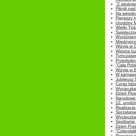
"Z ekologią
Piknik nad
Na wesoło
Pierwszy t
Urodziny 
Wielki Tyd
Świąteczne
Wyróżnieni
Międzyprz
Wizyta w 
Wiosna tuż,
Tymczasem 
Przedszkol
"Cała Pols
Wizyta w B
W karnawa
Jubileusz 
Coraz bliż
Wycieczka
Dzień Plus
Narodowe Ś
12. urodzi
Realizacja
Sprzątanie
Wycieczka
Spotkanie 
Dzień Prz
"Czterolat
Pierwsza 