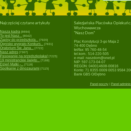
Najczęściej czytane artykuły
Salezjańska Placówka Opiekuńc
Wychowawcza
Nasza kadra
[8694]
"Nasz Dom"
To jest Nasz...
[8042]
Zapisy do przedszkola...
[7920]
Plac Konstytucji 3-go Maja 2
Ognisko wygrało Konkurs...
[7831]
74-400 Dębno
Oratorium Św. Jana...
[7722]
tel/fax: 95 760-48-54
Nasz adres
[7367]
tel.kom.: 514-220-505
Pasowanie na przedszkolaka!
[7225]
e-mail: naszdom@onet.pl
19 ministranckie święto...
[7168]
NIP: 597-173-04-07
Dzień Matki -...
[7118]
REGON: 040014608-00816
Spotkanie z dinozaurami
[7115]
Konto: 71 8355 0009 0053 9584 2
Bank GBS O/Dębno
Panel poczty
|
Panel adminis