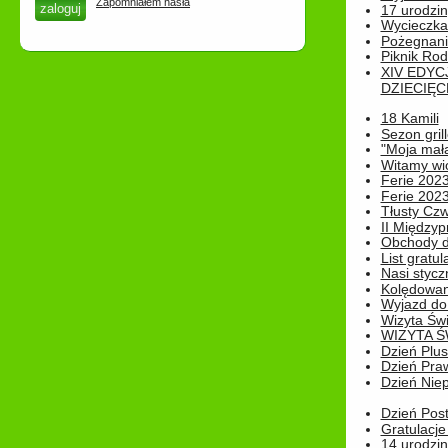
Zapomniałem hasła
17 urodzin
Wycieczka
Pożegnani
Piknik Rod
XIV EDYC
DZIECIĘC
18 Kamili
Sezon gri
"Moja mał
Witamy wi
Ferie 2023
Ferie 2023
Tłusty Cz
II Międzyp
Obchody d
List gratul
Nasi styczn
Kolędowan
Wyjazd do 
Wizyta Świ
WIZYTA Ś
Dzień Plu
Dzień Pra
Dzień Niep
Dzień Post
Gratulacje
14 urodzin