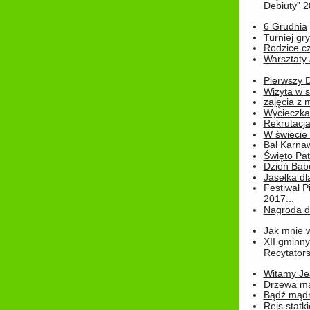
Debiuty” 
6 Grudnia
Turniej gry
Rodzice cz
Warsztaty 
Pierwszy 
Wizyta w s
zajęcia z
Wycieczka
Rekrutacja
W świecie
Bal Karna
Święto Pat
Dzień Babc
Jasełka dla
Festiwal P
2017...
Nagroda dl
Jak mnie w
XII gminn
Recytatorsk
Witamy Jes
Drzewa ma
Bądź mądr
Rejs statk