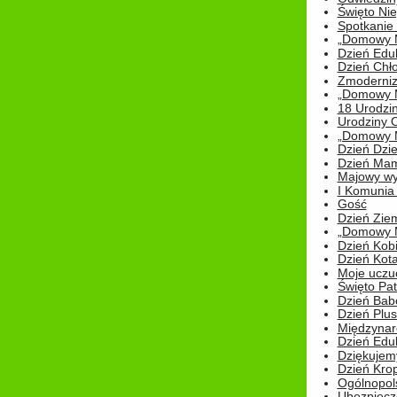
Święto Nie
Spotkanie 
„Domowy Mi
Dzień Edu
Dzień Chł
Zmoderniz
„Domowy Mi
18 Urodzin
Urodziny Ol
„Domowy Mi
Dzień Dzie
Dzień Mam
Majowy wy
I Komunia S
Gość
Dzień Zie
„Domowy Mi
Dzień Kob
Dzień Kot
Moje uczuc
Święto Pat
Dzień Babc
Dzień Plu
Międzynar
Dzień Edu
Dziękuje
Dzień Kro
Ogólnopol
Ubezpiecz