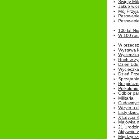
Święty Miko
Jakub wice
Mój Przyja
Pasowanie
Pasowanie
100 lat Ni
W 100 rocz
W przedszk
Wystawa kr
Wycieczka
Ruch w życ
Dzień Edu
Wycieczka 
Dzień Prz
Sprzątani
Bezpieczn
Półkolonie
Odbiór pam
Militaria
Cudownyc
Wizyta u d
Listy dziec
X Edycja K
Majówka n
21 Urodzin
Aktywnie 
Międzyprz