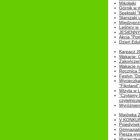
Mikołajki
Górnik w 
Spektakl "
Starszaki 
Międzyprze
Leśnicy w
JESIENNY
Akcja "Pom
Dzień Edu
Karpacz 2
Wakacje: 
Zakończen
Wakacje n
Rocznica 
Festyn "Dz
Wycieczka
"Fikoland"
Wizyta w L
"Czytamy D
czytelnicze
Wyróżnienie
Majówka 
V KONKUR
Pojedynek
Gimnazjali
Piesza wyc
Wycieczk