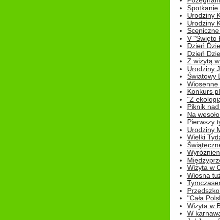
Pożegnani
Spotkanie
Urodziny K
Urodziny K
Sceniczne
V "Święto 
Dzień Dziec
Dzień Dziec
Z wizytą w
Urodziny Ju
Światowy 
Wiosenne 
Konkurs 
"Z ekologią
Piknik nad
Na wesoło
Pierwszy t
Urodziny 
Wielki Tyd
Świąteczne
Wyróżnieni
Międzyprz
Wizyta w 
Wiosna tuż,
Tymczasem 
Przedszkol
"Cała Pols
Wizyta w B
W karnawa