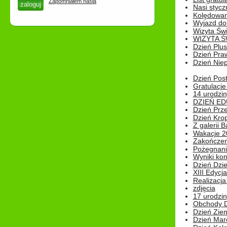
Zapomniałem hasła
Nasi styczn
Kolędowan
Wyjazd do 
Wizyta Świ
WIZYTA Ś
Dzień Plu
Dzień Pra
Dzień Niep
Dzień Post
Gratulacje
14 urodzin
DZIEŃ ED
Dzień Prz
Dzień Kro
Z galerii B
Wakacje 2
Zakończen
Pożegnani
Wyniki ko
Dzień Dzi
XIII Edycj
Realizacj
zdjęcia
17 urodzin
Obchody Dn
Dzień Zie
Dzień Mar