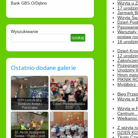
Wizyta u 
Bank GBS O/Dębno
17 urodzin
Jarmark B
Wizyta Św.
Dzień Post
Pasowanie
Wyszukiwanie
Warsztaty
postaw rod
16 urodzin
Dzień Kro
12 urodzin
Zakończen
Pożegnani
Ostatnio dodane galerie
Urodziny Wik
Hmm metamo
PIKNIK R
Myślibórz 
Bieg Prze
Wizyta w B
III Przedszkolny
Konkurs Kolęd i
Dzień Przedszkolaka
Pastorałek
2025
Wizyta w 
Centrum...
Wielkanoc 
Z wizytą n
DZIEŃ KO
32. Akcja Sprzątanie
Świata - Polska, pod
Tłusty Cz