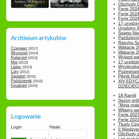
hasłem "W Naturę z
Obchody Dn
Kulturą"
Dzień Kropki 2025
Ferie 2024
Ferie 2024
Ferie 2024
17 urodzin
Urodziny W
Święto Nie
Archiwum artykułów
Październi
Rancho Sa
Wakacje 2
Czerwiec
[2017]
Wakacje 20
Wrzesień
[2014]
Wyjazd wak
Kwiecień
[2013]
17 urodzin
Maj
[2013]
Wycieczka
Lipiec
[2013]
Pożegnani
Luty
[2012]
Piknik Rod
Sierpień
[2011]
Październik
XIV EDYC
[2010]
Grudzień
DZIECIĘC
[2010]
18 Kamili
Sezon gri
"Moja mał
Witamy wi
Ferie 2023
Logowanie
Ferie 2023
Tłusty Cz
Login
Hasło
II Międzyp
Obchody d
List gratul