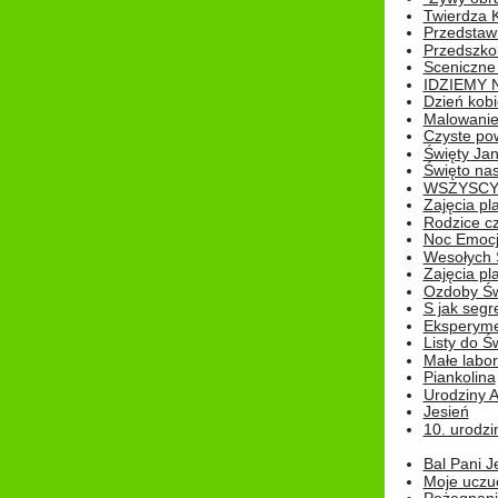
Twierdza 
Przedstaw
Przedszkol
Sceniczne
IDZIEMY 
Dzień kobi
Malowanie
Czyste pow
Święty Ja
Święto na
WSZYSCY 
Zajęcia pl
Rodzice cz
Noc Emocj
Wesołych 
Zajęcia pl
Ozdoby Św
S jak segr
Eksperyme
Listy do Ś
Małe labo
Piankolina
Urodziny A
Jesień
10. urodzin
Bal Pani J
Moje uczu