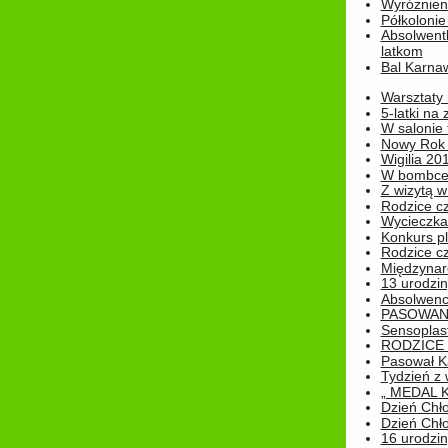
Wyróżnieni
Półkoloni
Absolwent
latkom
Bal Karna
Warsztaty
5-latki na
W salonie 
Nowy Rok
Wigilia 20
W bombc
Z wizytą w
Rodzice cz
Wycieczka 
Konkurs pl
Rodzice cz
Międzynar
13 urodzin
Absolwenc
PASOWAN
Sensoplas
RODZICE 
Pasował K
Tydzień z
„ MEDAL 
Dzień Chł
Dzień Chł
16 urodziny