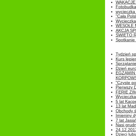
WAKACJE 
Fotobudk
wycieczka
"Cała Pols
Wycieczka
WESOŁE 
AKCJA SP
ŚWIĘTO 
Spotkanie 
Tydzień sp
Kurs lepie
Sprzątanie
Dzień eur
EGZAMIN
KORPOWS
"Czyste po
Pierwszy 
FERIE ZI
Wycieczka 
5 lat Kacp
13 lat Madz
Obchody św
Imieniny d
7 lat Jasia
Nasi grudni
24.12.2013r
Dzieci lubi