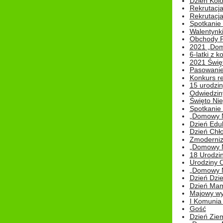
Dzień Kolo
Rekrutacj
Rekrutacja
Spotkanie
Walentynk
Obchody P
2021 „Domo
6-latki z 
2021 Świe
Pasowanie
Konkurs re
15 urodzin
Odwiedziny
Święto Nie
Spotkanie 
„Domowy Mi
Dzień Edu
Dzień Chł
Zmoderniz
„Domowy Mi
18 Urodzin
Urodziny Ol
„Domowy Mi
Dzień Dzie
Dzień Mam
Majowy wy
I Komunia S
Gość
Dzień Zie