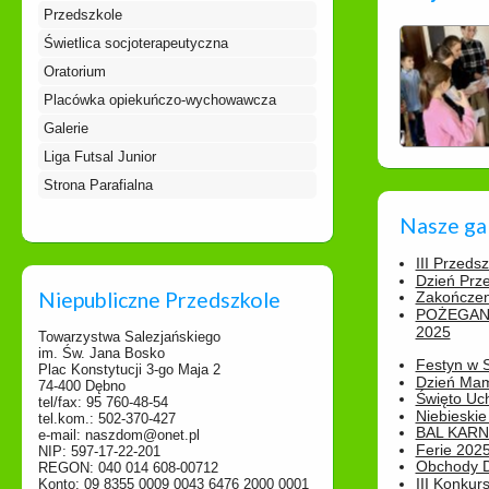
Przedszkole
Świetlica socjoterapeutyczna
Oratorium
Placówka opiekuńczo-wychowawcza
Galerie
Liga Futsal Junior
Strona Parafialna
Nasze ga
III Przeds
Dzień Prz
Niepubliczne Przedszkole
Zakończen
POŻEGAN
2025
Towarzystwa Salezjańskiego
im. Św. Jana Bosko
Festyn w 
Plac Konstytucji 3-go Maja 2
Dzień Ma
74-400 Dębno
Święto Uch
tel/fax: 95 760-48-54
Niebieskie
tel.kom.: 502-370-427
BAL KAR
e-mail: naszdom@onet.pl
Ferie 2025
NIP: 597-17-22-201
Obchody Dn
REGON: 040 014 608-00712
III Konkurs
Konto: 09 8355 0009 0043 6476 2000 0001