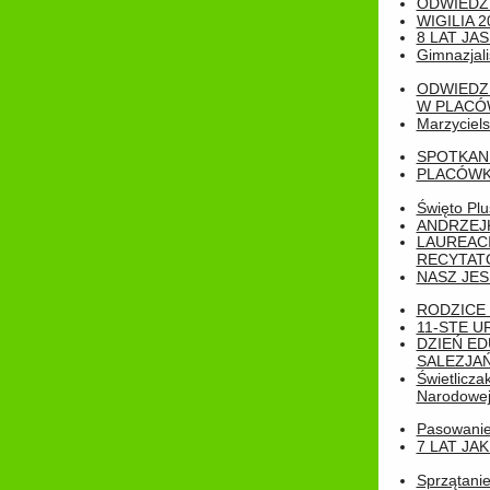
ODWIEDZ
WIGILIA 2
8 LAT JA
Gimnazjali
ODWIEDZ
W PLACÓW
Marzyciels
SPOTKAN
PLACÓWK
Święto Pl
ANDRZEJKI
LAUREAC
RECYTATO
NASZ JES
RODZICE 
11-STE U
DZIEŃ E
SALEZJAŃ
Świetlicza
Narodowe
Pasowanie 
7 LAT JA
Sprzątanie