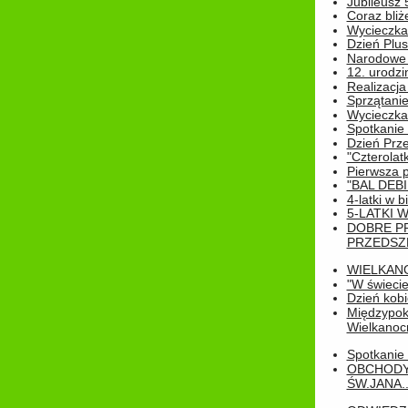
Jubileusz 
Coraz bliż
Wycieczka
Dzień Plus
Narodowe Ś
12. urodzi
Realizacja
Sprzątanie
Wycieczka
Spotkanie 
Dzień Prz
"Czterolat
Pierwsza 
"BAL DEB
4-latki w b
5-LATKI W
DOBRE P
PRZEDSZ
WIELKAN
"W świecie
Dzień kobi
Międzypoko
Wielkanoc
Spotkanie 
OBCHODY
ŚW.JANA..