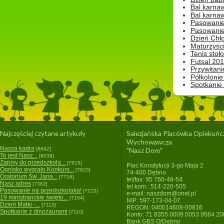
Bal karna
Bal karna
Pasowanie
Pasowanie
Dzień Chło
Maturzyśc
Tenis stoł
Futsal 201
Przywitani
Półkolonie
Spotkanie
Najczęściej czytane artykuły
Salezjańska Placówka Opiekuńc
Wychowawcza
Nasza kadra
[8692]
"Nasz Dom"
To jest Nasz...
[8039]
Zapisy do przedszkola...
[7915]
Plac Konstytucji 3-go Maja 2
Ognisko wygrało Konkurs...
[7825]
74-400 Dębno
Oratorium Św. Jana...
[7716]
tel/fax: 95 760-48-54
Nasz adres
[7362]
tel.kom.: 514-220-505
Pasowanie na przedszkolaka!
[7223]
e-mail: naszdom@onet.pl
19 ministranckie święto...
[7164]
NIP: 597-173-04-07
Dzień Matki -...
[7113]
REGON: 040014608-00816
Spotkanie z dinozaurami
[7110]
Konto: 71 8355 0009 0053 9584 2
Bank GBS O/Dębno