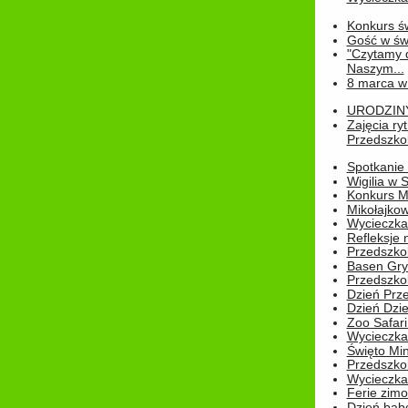
Konkurs św
Gość w świe
"Czytamy d
Naszym...
8 marca w
URODZINY 
Zajęcia r
Przedszkol
Spotkanie 
Wigilia w
Konkurs M
Mikołajko
Wycieczka 
Refleksje 
Przedszkol
Basen Gryf
Przedszkol
Dzień Prz
Dzień Dzie
Zoo Safari
Wycieczka 
Święto Min
Przedszkol
Wycieczka
Ferie zim
Dzień babc