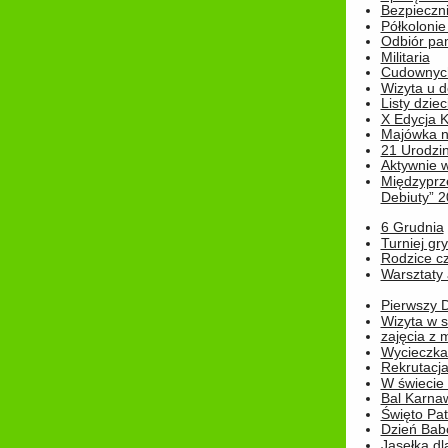
Bezpieczn
Półkolonie
Odbiór pam
Militaria
Cudownyc
Wizyta u d
Listy dziec
X Edycja K
Majówka n
21 Urodzin
Aktywnie 
Międzyprz
Debiuty” 
6 Grudnia
Turniej gry
Rodzice cz
Warsztaty 
Pierwszy 
Wizyta w s
zajęcia z
Wycieczka
Rekrutacja
W świecie
Bal Karna
Święto Pat
Dzień Babc
Jasełka dla