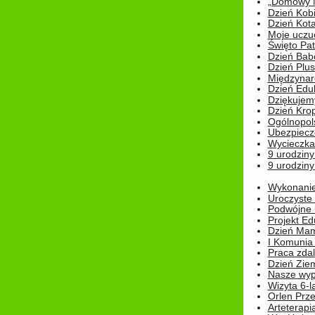
„Domowy Mi
Dzień Kob
Dzień Kot
Moje uczuc
Święto Pat
Dzień Babc
Dzień Plu
Międzynar
Dzień Edu
Dziękuje
Dzień Kro
Ogólnopol
Ubezpiecz
Wycieczka
9 urodziny
9 urodziny
Wykonanie 
Uroczyste
Podwójne u
Projekt E
Dzień Mam
I Komunia S
Praca zdal
Dzień Ziem
Nasze wypi
Wizyta 6-l
Orlen Prz
Arteterapi