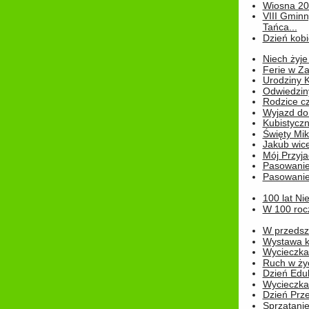
Wiosna 2
VIII Gminn
Tańca...
Dzień kob
Niech żyje
Ferie w Z
Urodziny K
Odwiedzin
Rodzice cz
Wyjazd do
Kubistyczn
Święty Miko
Jakub wice
Mój Przyja
Pasowanie
Pasowanie
100 lat Ni
W 100 rocz
W przedszk
Wystawa kr
Wycieczka
Ruch w życ
Dzień Edu
Wycieczka 
Dzień Prz
Sprzątani