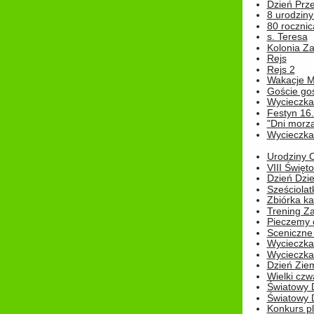
Dzień Prz
8 urodziny 
80 rocznic
s. Teresa
Kolonia Z
Rejs
Rejs 2
Wakacje M
Goście go
Wycieczka 
Festyn 16
"Dni morz
Wycieczka 
Urodziny Ol
VIII Święt
Dzień Dzi
Sześciolat
Zbiórka ka
Trening Za
Pieczemy 
Sceniczne 
Wycieczka
Wycieczka 
Dzień Zie
Wielki czw
Światowy 
Światowy 
Konkurs pl