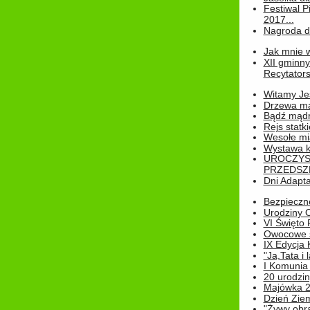
Festiwal P
2017...
Nagroda dl
Jak mnie w
XII gminn
Recytatorsk
Witamy Jes
Drzewa ma
Bądź mądr
Rejs statk
Wesołe mias
Wystawa k
UROCZYS
PRZEDSZ
Dni Adapt
Bezpieczne
Urodziny O
VI Święto 
Owocowe s
IX Edycja 
"Ja,Tata i 
I Komunia 
20 urodziny
Majówka 
Dzień Ziem
"Żywy obra