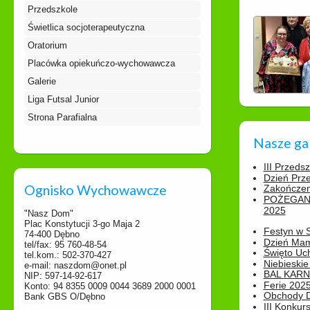
Przedszkole
Świetlica socjoterapeutyczna
Oratorium
Placówka opiekuńczo-wychowawcza
Galerie
Liga Futsal Junior
Strona Parafialna
Nasze ga
III Przeds
Dzień Prz
Ognisko Wychowawcze
Zakończen
POŻEGAN
2025
"Nasz Dom"
Plac Konstytucji 3-go Maja 2
Festyn w 
74-400 Dębno
Dzień Ma
tel/fax: 95 760-48-54
Święto Uch
tel.kom.: 502-370-427
Niebieskie
e-mail: naszdom@onet.pl
BAL KAR
NIP: 597-14-92-617
Ferie 2025
Konto: 94 8355 0009 0044 3689 2000 0001
Obchody Dn
Bank GBS O/Dębno
III Konkurs