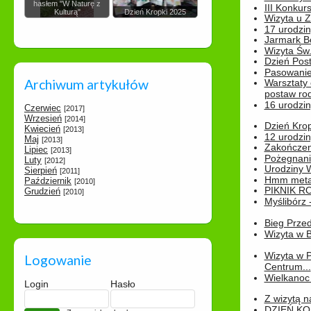
hasłem "W Naturę z
III Konkurs
Kulturą"
Dzień Kropki 2025
Wizyta u 
17 urodzin
Jarmark B
Wizyta Św.
Dzień Post
Pasowanie
Archiwum artykułów
Warsztaty
postaw rod
16 urodzin
Czerwiec
[2017]
Wrzesień
[2014]
Dzień Kro
Kwiecień
[2013]
12 urodzin
Maj
[2013]
Zakończen
Lipiec
[2013]
Pożegnani
Luty
[2012]
Urodziny Wik
Sierpień
[2011]
Hmm metamo
Październik
[2010]
PIKNIK R
Grudzień
[2010]
Myślibórz 
Bieg Prze
Wizyta w B
Wizyta w 
Logowanie
Centrum...
Wielkanoc 
Login
Hasło
Z wizytą n
DZIEŃ KO