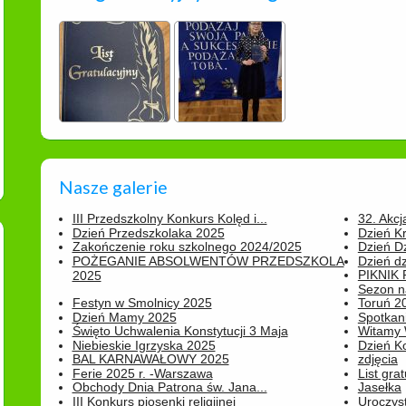
Nasze galerie
III Przedszkolny Konkurs Kolęd i...
32. Akcj
Dzień Przedszkolaka 2025
Dzień K
Zakończenie roku szkolnego 2024/2025
Dzień D
POŻEGANIE ABSOLWENTÓW PRZEDSZKOLA
Dzień d
PIKNIK
2025
Sezon na
Festyn w Smolnicy 2025
Toruń 20
Dzień Mamy 2025
Spotkani
Święto Uchwalenia Konstytucji 3 Maja
Witamy 
Niebieskie Igrzyska 2025
Dzień K
BAL KARNAWAŁOWY 2025
zdjęcia
Ferie 2025 r. -Warszawa
List grat
Obchody Dnia Patrona św. Jana...
Jasełka
III Konkurs piosenki religijnej
Uroczyst