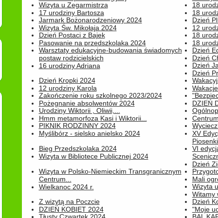
Wizyta u Zegarmistrza
18 urod
17 urodziny Bartosza
18 urodz
Jarmark Bożonarodzeniowy 2024
Dzień P
Wizyta Św. Mikołaja 2024
12 urod
Dzień Postaci z Bajek
18 urodz
Pasowanie na przedszkolaka 2024
18 urodz
Warsztaty edukacyjne-budowania świadomych
Dzień E
postaw rodzicielskich
Dzień C
Dzień J
16 urodziny Adriana
Dzień P
Dzień Kropki 2024
Wakacyj
12 urodziny Karola
Wakacje 
Zakończenie roku szkolnego 2023/2024
"Bezpiec
Pożegnanie absolwentów 2024
DZIEŃ 
Urodziny Wiktorii , Oliwii,...
Ogólnopo
Hmm metamorfoza Kasi i Wiktorii...
Centrum
PIKNIK RODZINNY 2024
Wyciecz
Myślibórz - sielsko anielsko 2024
XV Edyc
Piosenki.
Bieg Przedszkolaka 2024
VI edyc
Wizyta w Bibliotece Publicznej 2024
Sceniczn
Dzień Z
Wizyta w Polsko-Niemieckim Transgranicznym
Przygot
Centrum...
Mali ogr
Wizyta 
Wielkanoc 2024 r.
Witamy 
Z wizytą na Poczcie
Dzień K
DZIEŃ KOBIET 2024
"Moje uc
Tłusty Czwartek 2024
BAL KA