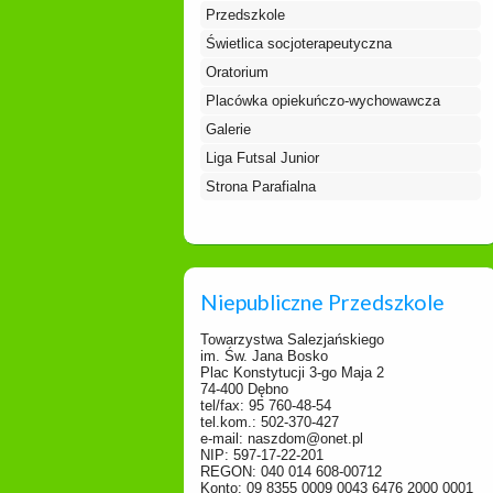
Przedszkole
Świetlica socjoterapeutyczna
Oratorium
Placówka opiekuńczo-wychowawcza
Galerie
Liga Futsal Junior
Strona Parafialna
Niepubliczne Przedszkole
Towarzystwa Salezjańskiego
im. Św. Jana Bosko
Plac Konstytucji 3-go Maja 2
74-400 Dębno
tel/fax: 95 760-48-54
tel.kom.: 502-370-427
e-mail: naszdom@onet.pl
NIP: 597-17-22-201
REGON: 040 014 608-00712
Konto: 09 8355 0009 0043 6476 2000 0001