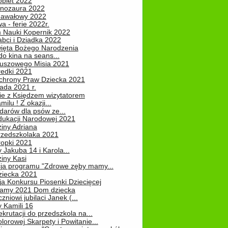
obiet 2022
inozaura 2022
nawałowy 2022
 - ferie 2022r.
 Nauki Kopernik 2022
abci i Dziadka 2022
ięta Bożego Narodzenia
o kina na seans...
luszowego Misia 2021
redki 2021
chrony Praw Dziecka 2021
pada 2021 r.
ie z Księdzem wizytatorem
milu ! Z okazji...
darów dla psów ze...
dukacji Narodowej 2021
iny Adriana
rzedszkolaka 2021
ropki 2021
 Jakuba 14 i Karola...
iny Kasi
cja programu "Zdrowe zęby mamy...
ziecka 2021
ja Konkursu Piosenki Dziecięcej
Mamy 2021 Dom dziecka
zniowi jubilaci Janek (...
 Kamili 16
ekrutacji do przedszkola na...
lorowej Skarpety i Powitanie...