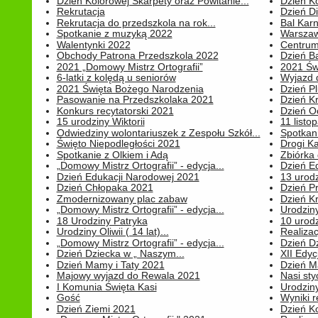
Dzień Kolorowej Skarpety oraz Powitanie...
Dzień K
Rekrutacja
Dzień D
Rekrutacja do przedszkola na rok...
Bal Kar
Spotkanie z muzyką 2022
Warszawa
Walentynki 2022
Centrum
Obchody Patrona Przedszkola 2022
Dzień B
2021 „Domowy Mistrz Ortografii”
2021 Św
6-latki z kolędą u seniorów
Wyjazd d
2021 Święta Bożego Narodzenia
Dzień P
Pasowanie na Przedszkolaka 2021
Dzień K
Konkurs recytatorski 2021
Dzień O
15 urodziny Wiktorii
11 listo
Odwiedziny wolontariuszek z Zespołu Szkół...
Spotkan
Święto Niepodległości 2021
Drogi Ka
Spotkanie z Olkiem i Adą
Zbiórka 
„Domowy Mistrz Ortografii” - edycja...
Dzień E
Dzień Edukacji Narodowej 2021
13 urodz
Dzień Chłopaka 2021
Dzień P
Zmodernizowany plac zabaw
Dzień K
„Domowy Mistrz Ortografii” - edycja...
Urodziny
18 Urodziny Patryka
10 urodz
Urodziny Oliwii ( 14 lat)...
Realiza
„Domowy Mistrz Ortografii” - edycja...
Dzień D
Dzień Dziecka w „ Naszym...
XII Edyc
Dzień Mamy i Taty 2021
Dzień 
Majowy wyjazd do Rewala 2021
Nasi styc
I Komunia Święta Kasi
Urodziny
Gość
Wyniki r
Dzień Ziemi 2021
Dzień Ko