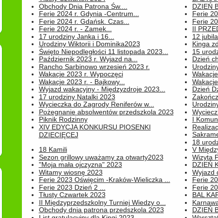
Obchody Dnia Patrona Św....
DZIEŃ B
Ferie 2024 r. Gdynia -Centrum...
Ferie 20
Ferie 2024 r. Gdańsk. Czas...
Ferie 20
Ferie 2024 r. - Zamek...
II PRZ
17 urodziny Janka i 16...
12 jubil
Urodziny Wiktorii i Dominika2023
Kinga zd
Święto Niepodległości 11 listopada 2023...
15 urodz
Październik 2023 r. Wyjazd na...
Dzień c
Rancho Sarbinowo wrzesień 2023 r.
Urodziny 
Wakacje 2023 r. Wypoczęci
Wakacje
Wakacje 2023 r. - Bajkowy...
Wakacje
Wyjazd wakacyjny - Międzyzdroje 2023...
Dzień D
17 urodziny Natalki 2023
Zakończ
Wycieczka do Zagrody Reniferów w...
Urodziny 
Pożegnanie absolwentów przedszkola 2023
Wyciecz
Piknik Rodzinny
I Komun
XIV EDYCJA KONKURSU PIOSENKI
Realiza
Sakrame
DZIECIĘCEJ
18 urodz
18 Kamili
V Między
Sezon grillowy uważamy za otwarty2023
Wizyta 
"Moja mała ojczyzna" 2023
DZIEŃ 
Witamy wiosnę 2023
Wyjazd d
Ferie 2023 Oświęcim -Kraków-Wieliczka ...
Ferie 20
Ferie 2023 Dzień 2 ...
Ferie 20
Tłusty Czwartek 2023
BAL KA
II Międzyprzedszkolny Turniej Wiedzy o...
Karnawa
Obchody dnia patrona przedszkola 2023
DZIEŃ B
List gratulacyjny dla Kingi 2023
Warszta