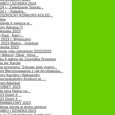
ABCI I DZIADKA 2024
24 r.- Zwiedzanie Sopotu...
24 r. - Katedra...
EDSZKOLNY KONKURS KOLĘD...
atów
obyła II miejsce w...
iny Adriana !!!
hłopaka 2023
Kasi , Kasi i...
 2023 r. Wypoczęci
 2023 Mielno - Unieście
ziecka 2023
enie roku szkolnego 2022/2023
Wiktorii, Oliwii , Kingi...
ka 6-latków do Zagródka Drzewice
ia św. Karola
cja programu "Zdrowe zęby mamy...
nt Bierzmowawnia z rąk Arcybiskupa...
iny Karoliny i Aleksandry
przedszkolny Konkurs pt.:...
Pani Adwokat
KOBIET 2023
o kina Helios na...
23 Dzień 3 ...
23 Dzień 3 ...
RNAWAŁOWY 2023
łowa wizyta w domu seniora
ABCI I DZIADKA 2023
ty w "Czekoladowym Autobusie"