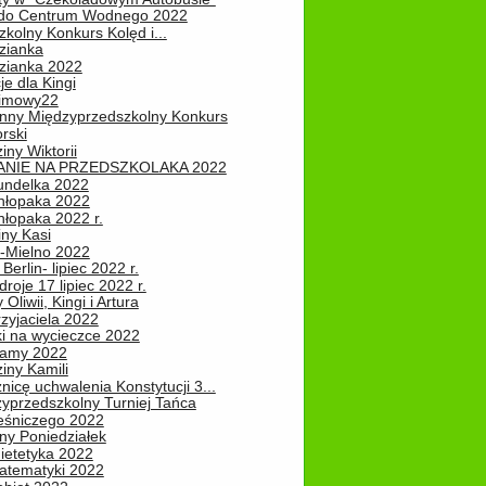
do Centrum Wodnego 2022
zkolny Konkurs Kolęd i...
zianka
zianka 2022
je dla Kingi
zimowy22
nny Międzyprzedszkolny Konkurs
rski
iny Wiktorii
NIE NA PRZEDSZKOLAKA 2022
undelka 2022
hłopaka 2022
hłopaka 2022 r.
iny Kasi
-Mielno 2022
Berlin- lipiec 2022 r.
roje 17 lipiec 2022 r.
Oliwii, Kingi i Artura
zyjaciela 2022
ki na wycieczce 2022
Mamy 2022
iny Kamili
nicę uchwalenia Konstytucji 3...
zyprzedszkolny Turniej Tańca
leśniczego 2022
ny Poniedziałek
ietetyka 2022
atematyki 2022