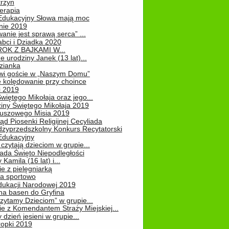
rzyn
erapia
 Edukacyjny Słowa mają moc
ie 2019
nie jest sprawą serca” ...
abci i Dziadka 2020
OK Z BAJKAMI W...
 urodziny Janek (13 lat)...
zianka
wi goście w „Naszym Domu”
 kolędowanie przy choince
i 2019
więtego Mikołaja oraz jego...
iny Świętego Mikołaja 2019
luszowego Misia 2019
ąd Piosenki Religijnej Cecyliada
dzyprzedszkolny Konkurs Recytatorski
 Edukacyjny
czytają dzieciom w grupie...
pada Święto Niepodległości
Kamila (16 lat) i...
e z pielęgniarką
na sportowo
dukacji Narodowej 2019
na basen do Gryfina
zytamy Dzieciom” w grupie...
e z Komendantem Straży Miejskiej...
 dzień jesieni w grupie...
ropki 2019