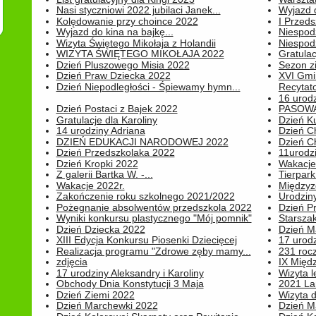
Nasi styczniowi 2022 jubilaci Janek...
Wyjazd 
Kolędowanie przy choince 2022
I Przeds
Wyjazd do kina na bajkę...
Niespod
Wizyta Świętego Mikołaja z Holandii
Niespod
WIZYTA ŚWIĘTEGO MIKOŁAJA 2022
Gratulac
Dzień Pluszowego Misia 2022
Sezon 
Dzień Praw Dziecka 2022
XVI Gmi
Dzień Niepodległości - Śpiewamy hymn...
Recytato
16 urodz
Dzień Postaci z Bajek 2022
PASOWA
Gratulacje dla Karoliny
Dzień K
14 urodziny Adriana
Dzień C
DZIEŃ EDUKACJI NARODOWEJ 2022
Dzień C
Dzień Przedszkolaka 2022
11urodz
Dzień Kropki 2022
Wakacje
Z galerii Bartka W. -...
Tierpark 
Wakacje 2022r.
Międzyzd
Zakończenie roku szkolnego 2021/2022
Urodziny 
Pożegnanie absolwentów przedszkola 2022
Dzień Pr
Wyniki konkursu plastycznego "Mój pomnik"
Starsza
Dzień Dziecka 2022
Dzień 
XIII Edycja Konkursu Piosenki Dziecięcej
17 urodz
Realizacja programu "Zdrowe zęby mamy...
231 rocz
zdjęcia
IX Międ
17 urodziny Aleksandry i Karoliny
Wizyta 
Obchody Dnia Konstytucji 3 Maja
2021 La
Dzień Ziemi 2022
Wizyta d
Dzień Marchewki 2022
Dzień M