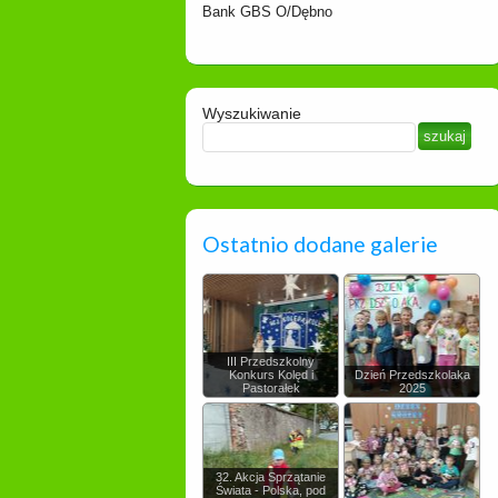
Bank GBS O/Dębno
Wyszukiwanie
Ostatnio dodane galerie
III Przedszkolny
Konkurs Kolęd i
Dzień Przedszkolaka
Pastorałek
2025
32. Akcja Sprzątanie
Świata - Polska, pod