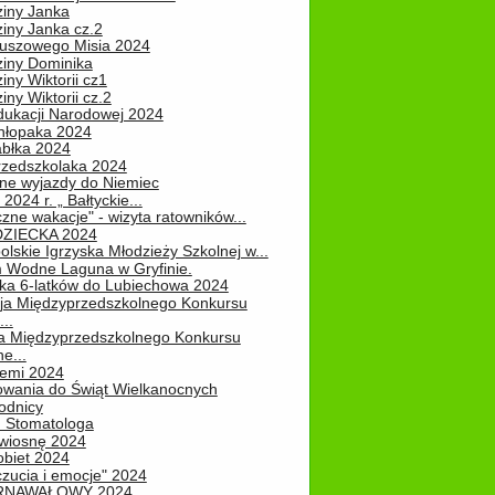
ziny Janka
iny Janka cz.2
luszowego Misia 2024
ziny Dominika
iny Wiktorii cz1
iny Wiktorii cz.2
dukacji Narodowej 2024
hłopaka 2024
abłka 2024
rzedszkolaka 2024
ne wyjazdy do Niemiec
2024 r. „ Bałtyckie...
zne wakacje" - wizyta ratowników...
DZIECKA 2024
lskie Igrzyska Młodzieży Szkolnej w...
 Wodne Laguna w Gryfinie.
ka 6-latków do Lubiechowa 2024
ja Międzyprzedszkolnego Konkursu
..
ja Międzyprzedszkolnego Konkursu
e...
iemi 2024
owania do Świąt Wielkanocnych
odnicy
u Stomatologa
wiosnę 2024
obiet 2024
zucia i emocje" 2024
RNAWAŁOWY 2024