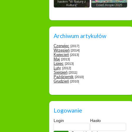
hasłem "W Naturę z
Kulturą"
Dzień Kropki 2025
Archiwum artykułów
Czerwiec
[2017]
Wrzesień
[2014]
Kwiecień
[2013]
Maj
[2013]
Lipiec
[2013]
Luty
[2012]
Sierpień
[2011]
Październik
[2010]
Grudzień
[2010]
Logowanie
Login
Hasło