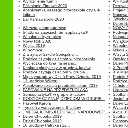
Wyróżnienie Kamili
WF Kost
Półkolonie Zimowe 2020
Drzewot
Absolwentka naszego przedszkola czyta 4-
Projekt
latkom
Nocowan
„Wychowa
Bal Karnawałowy 2020
Dzień B
Warsztaty komputerowe
NOWY R
5-latki na zajęciach Sensoplastyka®
Podwójne
W salonie fryzjerskim
Niespod
Nowy Rok 2020
Wyjątko
Wigilia 2019
Wspólne
W bombce
Mikołajk
Z wizytą w Szkole Specjalnej...
Wizyta Ś
Rodzice czytają dzieciom w przedszkolu
Odwiedz
Wycieczka do kina na seans...
Dzień P
Konkurs plastyczny w grupie 4-latków
X Przegl
Rodzice czytają dzieciom w grupie...
XIV Mię
Międzynarodowy Dzień Praw Dziecka 2019
Projekt
13 urodziny Wiktorii
Rodzice 
Absolwenci czytają przedszkolakom 2019
11 listo
PASOWANIE NA PRZEDSZKOLAKA
Urodziny 
Sensoplastyka® w grupie 5-latków
Spotkani
RODZICE CZYTAJĄ DZIECIOM W GRUPIE...
Jesień 
Pasował Karola
Dzień E
Tydzień z warzywami u 6-latków
Wyjazd 
„ MEDAL KOMISJI EDUKACJI NARODOWEJ”...
Akcja „C
Dzień Chłopaka 2019
Spotkani
Dzień Chłopaka 2019
Pierwszy
16 urodziny Patryka i 12...
Dzień K