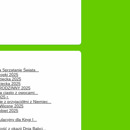
a Sprzątanie Świata...
ropki 2025
ziecka 2025
ziecka 2025
 RODZINNY 2025
 ciasto z owocami...
25 r.
e z przyjaciółmi z Niemiec...
Wiosnę 2025
obiet 2025
ulacyjny dla Kingi I...
ość z okazji Dnia Babci...