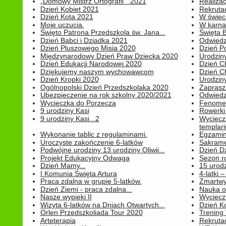
„Domowy Mistrz Ortografii " 2021
Realizac
Dzień Kobiet 2021
Rekrutac
Dzień Kota 2021
W świeci
Moje uczucia.
W karnaw
Święto Patrona Przedszkola św. Jana...
Święta 
Dzień Babci i Dziadka 2021
Odwiedz
Dzień Pluszowego Misia 2020
Dzień Po
Międzynarodowy Dzień Praw Dziecka 2020
Urodziny
Dzień Edukacji Narodowej 2020
Dzień C
Dziękujemy naszym wychowawcom
Dzień C
Dzień Kropki 2020
Urodziny
Ogólnopolski Dzień Przedszkolaka 2020
Zaprasz
Ubezpieczenie na rok szkolny 2020/2021
Odwiedz
Wycieczka do Porzecza
Fenomen
9 urodziny Kasi
Rowerki
9 urodziny Kasi...2
Wyciecz
templari
Wykonanie tablic z regulaminami.
Egzamin 
Uroczyste zakończenie 6-latków
Sakrame
Podwójne urodziny 13 urodziny Oliwii...
Dzień D
Projekt Edukacyjny Odwaga
Sezon r
Dzień Mamy...
15 urodz
I Komunia Święta Artura
4-latki
Praca zdalna w grupie 5-latków.
Zmartwy
Dzień Ziemi - praca zdalna...
Nauka o
Nasze wypieki II
Wycieczk
Wizyta 6-latków na Dniach Otwartych...
Dzień K
Orlen Przedszkoliada Tour 2020
Trening
Arteterapia
Rekrutac