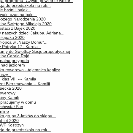
ja programu "Czyste powietrze wokół...
ja do przedszkola na rok...
e baśni i bajek...
ale czas na bale...
Bożego Narodzenia 2020
iny Świętego Mikołaja 2020
staci z Bajek 2020
 naszych dzieci Jakuba, Adriana...
hłopaka 2020
hłopca w „Naszy Domu”...
 Patryka 17 i Karola...
amy do Świetlicy Socjoterapeutycznej
iny Cabrio Rajd
alna przygoda
 nad jeziorem
ka rowerowa --tajemnica kaplicy
uszy...
klas VIII --- Kamila
nt Bierzmowania -- Kamilii
ziecka 2020
owerowy
iny Kamili
 – pracujemy w domu
chwstał Pan
nline
a grupy 3-latków do sklepu...
obiet 2020
 WF Kostrzyn
ja do przedszkola na rok...