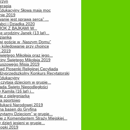
rzyn
erapia
 Edukacyjny Słowa mają moc
ie 2019
nie jest sprawą serca” ...
abci i Dziadka 2020
OK Z BAJKAMI W...
 urodziny Janek (13 lat)...
zianka
wi goście w „Naszym Domu”
 kolędowanie przy choince
i 2019
więtego Mikołaja oraz jego...
iny Świętego Mikołaja 2019
luszowego Misia 2019
ąd Piosenki Religijnej Cecyliada
dzyprzedszkolny Konkurs Recytatorski
 Edukacyjny
czytają dzieciom w grupie...
pada Święto Niepodległości
Kamila (16 lat) i...
e z pielęgniarką
na sportowo
dukacji Narodowej 2019
na basen do Gryfina
zytamy Dzieciom” w grupie...
e z Komendantem Straży Miejskiej...
 dzień jesieni w grupie...
ropki 2019