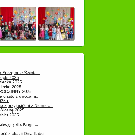
a Sprzątanie Świata...
ropki 2025
ziecka 2025
ziecka 2025
 RODZINNY 2025
 ciasto z owocami...
25 r.
e z przyjaciółmi z Niemiec...
Wiosnę 2025
obiet 2025
ulacyjny dla Kingi I...
ość z okazji Dnia Babci...