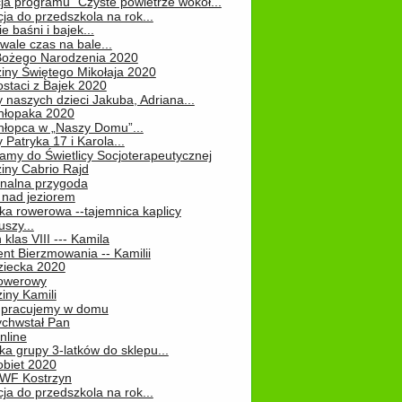
ja programu "Czyste powietrze wokół...
ja do przedszkola na rok...
e baśni i bajek...
ale czas na bale...
Bożego Narodzenia 2020
iny Świętego Mikołaja 2020
staci z Bajek 2020
 naszych dzieci Jakuba, Adriana...
hłopaka 2020
hłopca w „Naszy Domu”...
 Patryka 17 i Karola...
amy do Świetlicy Socjoterapeutycznej
iny Cabrio Rajd
alna przygoda
 nad jeziorem
ka rowerowa --tajemnica kaplicy
uszy...
klas VIII --- Kamila
nt Bierzmowania -- Kamilii
ziecka 2020
owerowy
iny Kamili
 – pracujemy w domu
chwstał Pan
nline
a grupy 3-latków do sklepu...
obiet 2020
 WF Kostrzyn
ja do przedszkola na rok...