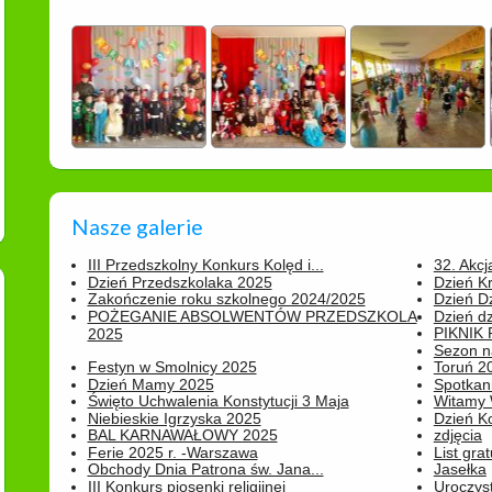
Nasze galerie
III Przedszkolny Konkurs Kolęd i...
32. Akcj
Dzień Przedszkolaka 2025
Dzień K
Zakończenie roku szkolnego 2024/2025
Dzień D
POŻEGANIE ABSOLWENTÓW PRZEDSZKOLA
Dzień d
PIKNIK
2025
Sezon na
Festyn w Smolnicy 2025
Toruń 20
Dzień Mamy 2025
Spotkani
Święto Uchwalenia Konstytucji 3 Maja
Witamy 
Niebieskie Igrzyska 2025
Dzień K
BAL KARNAWAŁOWY 2025
zdjęcia
Ferie 2025 r. -Warszawa
List grat
Obchody Dnia Patrona św. Jana...
Jasełka
III Konkurs piosenki religijnej
Uroczyst