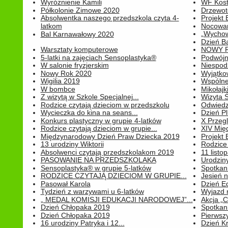
Wyróżnienie Kamili
WF Kost
Półkolonie Zimowe 2020
Drzewot
Absolwentka naszego przedszkola czyta 4-
Projekt
latkom
Nocowan
„Wychowa
Bal Karnawałowy 2020
Dzień B
Warsztaty komputerowe
NOWY R
5-latki na zajęciach Sensoplastyka®
Podwójne
W salonie fryzjerskim
Niespod
Nowy Rok 2020
Wyjątko
Wigilia 2019
Wspólne
W bombce
Mikołajk
Z wizytą w Szkole Specjalnej...
Wizyta Ś
Rodzice czytają dzieciom w przedszkolu
Odwiedz
Wycieczka do kina na seans...
Dzień P
Konkurs plastyczny w grupie 4-latków
X Przegl
Rodzice czytają dzieciom w grupie...
XIV Mię
Międzynarodowy Dzień Praw Dziecka 2019
Projekt
13 urodziny Wiktorii
Rodzice 
Absolwenci czytają przedszkolakom 2019
11 listo
PASOWANIE NA PRZEDSZKOLAKA
Urodziny 
Sensoplastyka® w grupie 5-latków
Spotkani
RODZICE CZYTAJĄ DZIECIOM W GRUPIE...
Jesień 
Pasował Karola
Dzień E
Tydzień z warzywami u 6-latków
Wyjazd 
„ MEDAL KOMISJI EDUKACJI NARODOWEJ”...
Akcja „C
Dzień Chłopaka 2019
Spotkani
Dzień Chłopaka 2019
Pierwszy
16 urodziny Patryka i 12...
Dzień K