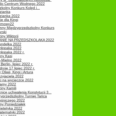
do Centrum Wodnego 2022
zkolny Konkurs Kolęd i...
zianka
zianka 2022
je dla Kingi
zimowy22
nny Międzyprzedszkolny Konkurs
rski
iny Wiktorii
NIE NA PRZEDSZKOLAKA 2022
undelka 2022
hłopaka 2022
hłopaka 2022 r.
iny Kasi
-Mielno 2022
Berlin- lipiec 2022 r.
roje 17 lipiec 2022 r.
Oliwii, Kingi i Artura
zyjaciela 2022
ki na wycieczce 2022
Mamy 2022
iny Kamili
nicę uchwalenia Konstytucji 3...
zyprzedszkolny Turniej Tańca
leśniczego 2022
ny Poniedziałek
ietetyka 2022
atematyki 2022