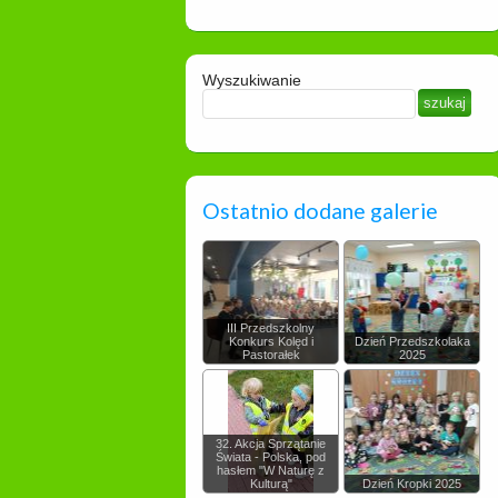
Wyszukiwanie
Ostatnio dodane galerie
III Przedszkolny
Konkurs Kolęd i
Dzień Przedszkolaka
Pastorałek
2025
32. Akcja Sprzątanie
Świata - Polska, pod
hasłem "W Naturę z
Kulturą"
Dzień Kropki 2025