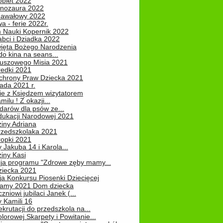
obiet 2022
inozaura 2022
nawałowy 2022
 - ferie 2022r.
 Nauki Kopernik 2022
abci i Dziadka 2022
ięta Bożego Narodzenia
o kina na seans...
luszowego Misia 2021
redki 2021
chrony Praw Dziecka 2021
pada 2021 r.
ie z Księdzem wizytatorem
milu ! Z okazji...
darów dla psów ze...
dukacji Narodowej 2021
iny Adriana
rzedszkolaka 2021
ropki 2021
 Jakuba 14 i Karola...
iny Kasi
cja programu "Zdrowe zęby mamy...
ziecka 2021
ja Konkursu Piosenki Dziecięcej
Mamy 2021 Dom dziecka
zniowi jubilaci Janek (...
 Kamili 16
ekrutacji do przedszkola na...
lorowej Skarpety i Powitanie...