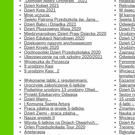
„Domowy Mistrz Ortografii " 2021
Realizac
Dzień Kobiet 2021
Rekrutac
Dzień Kota 2021
W świeci
Moje uczucia.
W karnaw
Święto Patrona Przedszkola św. Jana...
Święta 
Dzień Babci i Dziadka 2021
Odwiedz
Dzień Pluszowego Misia 2020
Dzień Po
Międzynarodowy Dzień Praw Dziecka 2020
Urodziny
Dzień Edukacji Narodowej 2020
Dzień C
Dziękujemy naszym wychowawcom
Dzień C
Dzień Kropki 2020
Urodziny
Ogólnopolski Dzień Przedszkolaka 2020
Zaprasz
Ubezpieczenie na rok szkolny 2020/2021
Odwiedz
Wycieczka do Porzecza
Fenomen
9 urodziny Kasi
Rowerki
9 urodziny Kasi...2
Wyciecz
templari
Wykonanie tablic z regulaminami.
Egzamin 
Uroczyste zakończenie 6-latków
Sakrame
Podwójne urodziny 13 urodziny Oliwii...
Dzień D
Projekt Edukacyjny Odwaga
Sezon r
Dzień Mamy...
15 urodz
I Komunia Święta Artura
4-latki
Praca zdalna w grupie 5-latków.
Zmartwy
Dzień Ziemi - praca zdalna...
Nauka o
Nasze wypieki II
Wycieczk
Wizyta 6-latków na Dniach Otwartych...
Dzień K
Orlen Przedszkoliada Tour 2020
Trening
Arteterapia
Rekrutac