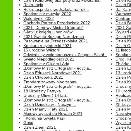
Dzień Kolorowej Skarpety oraz Powitanie...
Dzień K
Rekrutacja
Dzień D
Rekrutacja do przedszkola na rok...
Bal Kar
Spotkanie z muzyką 2022
Warszawa
Walentynki 2022
Centrum
Obchody Patrona Przedszkola 2022
Dzień B
2021 „Domowy Mistrz Ortografii”
2021 Św
6-latki z kolędą u seniorów
Wyjazd d
2021 Święta Bożego Narodzenia
Dzień P
Pasowanie na Przedszkolaka 2021
Dzień K
Konkurs recytatorski 2021
Dzień O
15 urodziny Wiktorii
11 listo
Odwiedziny wolontariuszek z Zespołu Szkół...
Spotkan
Święto Niepodległości 2021
Drogi Ka
Spotkanie z Olkiem i Adą
Zbiórka 
„Domowy Mistrz Ortografii” - edycja...
Dzień E
Dzień Edukacji Narodowej 2021
13 urodz
Dzień Chłopaka 2021
Dzień P
Zmodernizowany plac zabaw
Dzień K
„Domowy Mistrz Ortografii” - edycja...
Urodziny
18 Urodziny Patryka
10 urodz
Urodziny Oliwii ( 14 lat)...
Realiza
„Domowy Mistrz Ortografii” - edycja...
Dzień D
Dzień Dziecka w „ Naszym...
XII Edyc
Dzień Mamy i Taty 2021
Dzień 
Majowy wyjazd do Rewala 2021
Nasi styc
I Komunia Święta Kasi
Urodziny
Gość
Wyniki r
Dzień Ziemi 2021
Dzień Ko