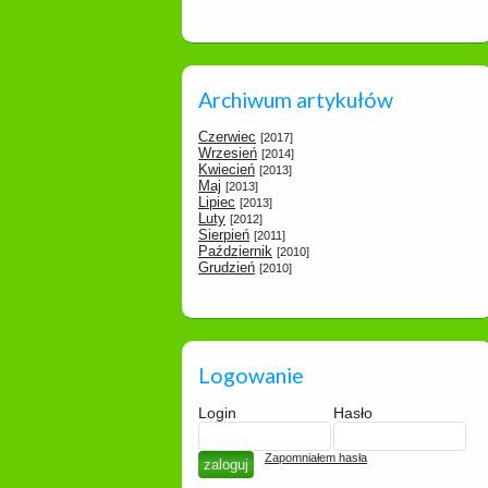
Archiwum artykułów
Czerwiec
[2017]
Wrzesień
[2014]
Kwiecień
[2013]
Maj
[2013]
Lipiec
[2013]
Luty
[2012]
Sierpień
[2011]
Październik
[2010]
Grudzień
[2010]
Logowanie
Login
Hasło
Zapomniałem hasła