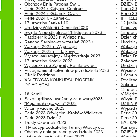
Obchody Dnia Patrona Św....
DZIEŃ B
Ferie 2024 r. Gdynia -Centrum...
Ferie 20
Ferie 2024 r. Gdańsk. Czas...
Ferie 20
Ferie 2024 r. - Zamek...
II PRZ
17 urodziny Janka i 16...
12 jubil
Urodziny Wiktorii i Dominika2023
Kinga zd
Święto Niepodległości 11 listopada 2023...
15 urodz
Październik 2023 r. Wyjazd na...
Dzień c
Rancho Sarbinowo wrzesień 2023 r.
Urodziny 
Wakacje 2023 r. Wypoczęci
Wakacje
Wakacje 2023 r. - Bajkowy...
Wakacje
Wyjazd wakacyjny - Międzyzdroje 2023...
Dzień D
17 urodziny Natalki 2023
Zakończ
Wycieczka do Zagrody Reniferów w...
Urodziny 
Pożegnanie absolwentów przedszkola 2023
Wyciecz
Piknik Rodzinny
I Komun
XIV EDYCJA KONKURSU PIOSENKI
Realiza
Sakrame
DZIECIĘCEJ
18 urodz
18 Kamili
V Między
Sezon grillowy uważamy za otwarty2023
Wizyta 
"Moja mała ojczyzna" 2023
DZIEŃ 
Witamy wiosnę 2023
Wyjazd d
Ferie 2023 Oświęcim -Kraków-Wieliczka ...
Ferie 20
Ferie 2023 Dzień 2 ...
Ferie 20
Tłusty Czwartek 2023
BAL KA
II Międzyprzedszkolny Turniej Wiedzy o...
Karnawa
Obchody dnia patrona przedszkola 2023
DZIEŃ B
List gratulacyjny dla Kingi 2023
Warszta