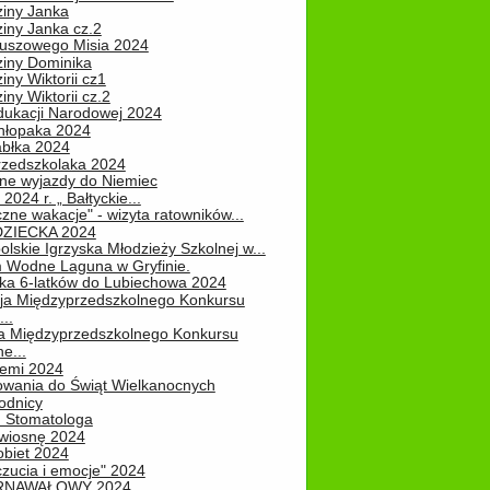
ziny Janka
iny Janka cz.2
luszowego Misia 2024
ziny Dominika
iny Wiktorii cz1
iny Wiktorii cz.2
dukacji Narodowej 2024
hłopaka 2024
abłka 2024
rzedszkolaka 2024
ne wyjazdy do Niemiec
2024 r. „ Bałtyckie...
zne wakacje" - wizyta ratowników...
DZIECKA 2024
lskie Igrzyska Młodzieży Szkolnej w...
 Wodne Laguna w Gryfinie.
ka 6-latków do Lubiechowa 2024
ja Międzyprzedszkolnego Konkursu
..
ja Międzyprzedszkolnego Konkursu
e...
iemi 2024
owania do Świąt Wielkanocnych
odnicy
u Stomatologa
wiosnę 2024
obiet 2024
zucia i emocje" 2024
RNAWAŁOWY 2024