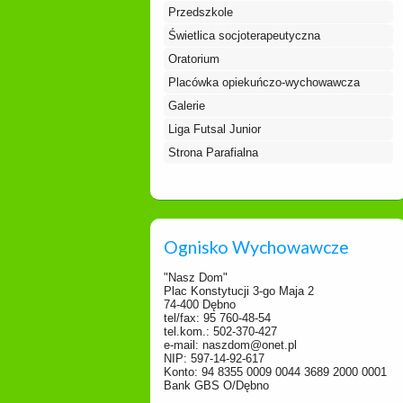
Przedszkole
Świetlica socjoterapeutyczna
Oratorium
Placówka opiekuńczo-wychowawcza
Galerie
Liga Futsal Junior
Strona Parafialna
Ognisko Wychowawcze
"Nasz Dom"
Plac Konstytucji 3-go Maja 2
74-400 Dębno
tel/fax: 95 760-48-54
tel.kom.: 502-370-427
e-mail: naszdom@onet.pl
NIP: 597-14-92-617
Konto: 94 8355 0009 0044 3689 2000 0001
Bank GBS O/Dębno