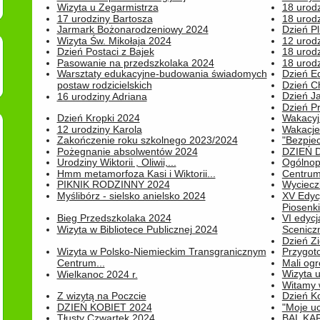
Wizyta u Zegarmistrza
18 urod
17 urodziny Bartosza
18 urodz
Jarmark Bożonarodzeniowy 2024
Dzień P
Wizyta Św. Mikołaja 2024
12 urod
Dzień Postaci z Bajek
18 urodz
Pasowanie na przedszkolaka 2024
18 urodz
Warsztaty edukacyjne-budowania świadomych
Dzień E
postaw rodzicielskich
Dzień C
Dzień J
16 urodziny Adriana
Dzień P
Dzień Kropki 2024
Wakacyj
12 urodziny Karola
Wakacje 
Zakończenie roku szkolnego 2023/2024
"Bezpiec
Pożegnanie absolwentów 2024
DZIEŃ 
Urodziny Wiktorii , Oliwii,...
Ogólnopo
Hmm metamorfoza Kasi i Wiktorii...
Centrum
PIKNIK RODZINNY 2024
Wyciecz
Myślibórz - sielsko anielsko 2024
XV Edyc
Piosenki.
Bieg Przedszkolaka 2024
VI edyc
Wizyta w Bibliotece Publicznej 2024
Sceniczn
Dzień Z
Wizyta w Polsko-Niemieckim Transgranicznym
Przygot
Centrum...
Mali ogr
Wizyta 
Wielkanoc 2024 r.
Witamy 
Z wizytą na Poczcie
Dzień K
DZIEŃ KOBIET 2024
"Moje uc
Tłusty Czwartek 2024
BAL KA