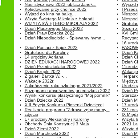
Nasi styczniowi 2022 jubilaci Janek...
Wyjazd 
Kolędowanie przy choince 2022
I Przeds
Wyjazd do kina na bajkę...
Niespod
Wizyta Świętego Mikołaja z Holandii
Niespod
WIZYTA ŚWIĘTEGO MIKOŁAJA 2022
Gratulac
Dzień Pluszowego Misia 2022
Sezon 
Dzień Praw Dziecka 2022
XVI Gmi
Dzień Niepodległości - Śpiewamy hymn...
Recytato
16 urodz
Dzień Postaci z Bajek 2022
PASOWA
Gratulacje dla Karoliny
Dzień K
14 urodziny Adriana
Dzień C
DZIEŃ EDUKACJI NARODOWEJ 2022
Dzień C
Dzień Przedszkolaka 2022
11urodz
Dzień Kropki 2022
Wakacje
Z galerii Bartka W. -...
Tierpark 
Wakacje 2022r.
Międzyzd
Zakończenie roku szkolnego 2021/2022
Urodziny 
Pożegnanie absolwentów przedszkola 2022
Dzień Pr
Wyniki konkursu plastycznego "Mój pomnik"
Starsza
Dzień Dziecka 2022
Dzień 
XIII Edycja Konkursu Piosenki Dziecięcej
17 urodz
Realizacja programu "Zdrowe zęby mamy...
231 rocz
zdjęcia
IX Międ
17 urodziny Aleksandry i Karoliny
Wizyta 
Obchody Dnia Konstytucji 3 Maja
2021 La
Dzień Ziemi 2022
Wizyta d
Dzień Marchewki 2022
Dzień M