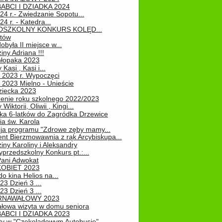
ABCI I DZIADKA 2024
24 r.- Zwiedzanie Sopotu...
24 r. - Katedra...
EDSZKOLNY KONKURS KOLĘD...
atów
obyła II miejsce w...
iny Adriana !!!
hłopaka 2023
Kasi , Kasi i...
 2023 r. Wypoczęci
 2023 Mielno - Unieście
ziecka 2023
enie roku szkolnego 2022/2023
Wiktorii, Oliwii , Kingi...
ka 6-latków do Zagródka Drzewice
ia św. Karola
cja programu "Zdrowe zęby mamy...
nt Bierzmowawnia z rąk Arcybiskupa...
iny Karoliny i Aleksandry
przedszkolny Konkurs pt.:...
Pani Adwokat
KOBIET 2023
o kina Helios na...
23 Dzień 3 ...
23 Dzień 3 ...
RNAWAŁOWY 2023
łowa wizyta w domu seniora
ABCI I DZIADKA 2023
ty w "Czekoladowym Autobusie"