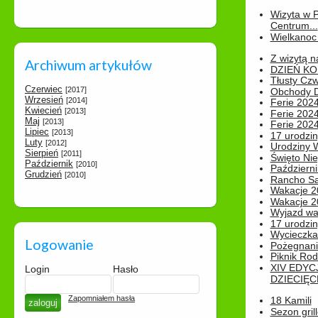
Wizyta w 
Centrum...
Wielkanoc 
Z wizytą n
Archiwum artykułów
DZIEŃ KO
Tłusty Cz
Czerwiec
[2017]
Obchody Dn
Wrzesień
[2014]
Ferie 2024
Kwiecień
[2013]
Ferie 2024
Maj
[2013]
Ferie 2024
Lipiec
[2013]
17 urodzin
Luty
[2012]
Urodziny W
Sierpień
[2011]
Święto Nie
Październik
[2010]
Październi
Grudzień
[2010]
Rancho Sa
Wakacje 2
Wakacje 20
Wyjazd wak
17 urodzin
Wycieczka
Logowanie
Pożegnani
Piknik Rod
XIV EDYC
Login
Hasło
DZIECIĘC
Zapomniałem hasła
18 Kamili
Sezon gri