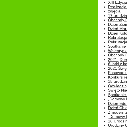
XIII Edycj
Realizacj
zdjęcia
17 urodzin
Obchody Dn
Dzień Zie
Dzień Mar
Dzień Kolo
Rekrutacj
Rekrutacja
Spotkanie
Walentynk
Obchody P
2021 „Domo
6-latki z 
2021 Świe
Pasowanie
Konkurs re
15 urodzin
Odwiedziny
Święto Nie
Spotkanie 
„Domowy Mi
Dzień Edu
Dzień Chł
Zmoderniz
„Domowy Mi
18 Urodzin
Urodziny Ol