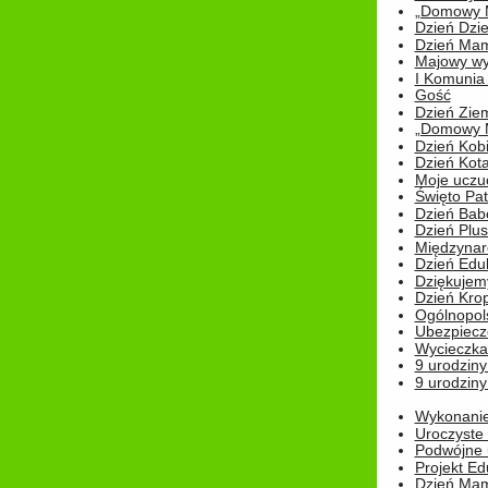
„Domowy Mi
Dzień Dzie
Dzień Mam
Majowy wy
I Komunia S
Gość
Dzień Zie
„Domowy Mi
Dzień Kob
Dzień Kot
Moje uczuc
Święto Pat
Dzień Babc
Dzień Plu
Międzynar
Dzień Edu
Dziękuje
Dzień Kro
Ogólnopol
Ubezpiecz
Wycieczka
9 urodziny
9 urodziny
Wykonanie 
Uroczyste
Podwójne u
Projekt E
Dzień Mam