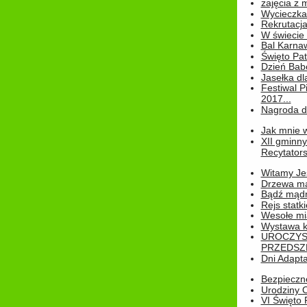
zajęcia z
Wycieczka
Rekrutacja
W świecie
Bal Karna
Święto Pat
Dzień Babc
Jasełka dla
Festiwal P
2017...
Nagroda dl
Jak mnie w
XII gminn
Recytatorsk
Witamy Jes
Drzewa ma
Bądź mądr
Rejs statk
Wesołe mias
Wystawa k
UROCZYS
PRZEDSZ
Dni Adapt
Bezpieczne
Urodziny O
VI Święto 