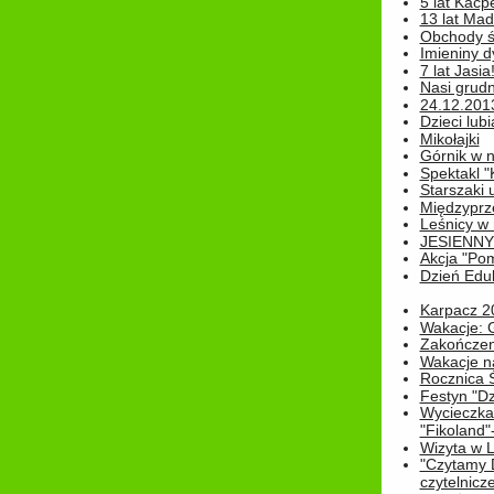
5 lat Kacp
13 lat Madz
Obchody św
Imieniny d
7 lat Jasia
Nasi grudni
24.12.2013r
Dzieci lubi
Mikołajki
Górnik w 
Spektakl "
Starszaki 
Międzyprze
Leśnicy w
JESIENNY
Akcja "Pom
Dzień Edu
Karpacz 2
Wakacje: 
Zakończen
Wakacje n
Rocznica 
Festyn "Dz
Wycieczka
"Fikoland"
Wizyta w L
"Czytamy D
czytelnicze