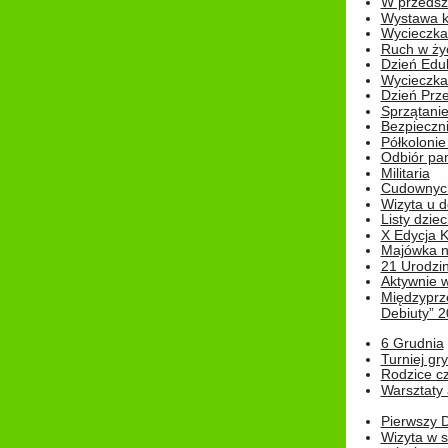
W przedszk
Wystawa kr
Wycieczka
Ruch w życ
Dzień Edu
Wycieczka 
Dzień Prz
Sprzątani
Bezpieczn
Półkolonie
Odbiór pam
Militaria
Cudownyc
Wizyta u d
Listy dziec
X Edycja K
Majówka n
21 Urodzin
Aktywnie 
Międzyprz
Debiuty” 
6 Grudnia
Turniej gry
Rodzice cz
Warsztaty 
Pierwszy 
Wizyta w s