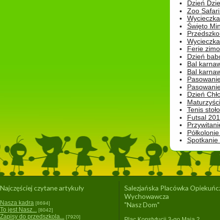
Dzień Dzie
Zoo Safari
Wycieczka 
Święto Min
Przedszkol
Wycieczka
Ferie zim
Dzień babc
Bal karna
Bal karna
Pasowanie
Pasowanie
Dzień Chło
Maturzyśc
Tenis stoł
Futsal 201
Przywitani
Półkolonie
Spotkanie
Najczęściej czytane artykuły
Salezjańska Placówka Opiekuńc
Wychowawcza
Nasza kadra
[8694]
"Nasz Dom"
To jest Nasz...
[8042]
Zapisy do przedszkola...
[7920]
Plac Konstytucji 3-go Maja 2