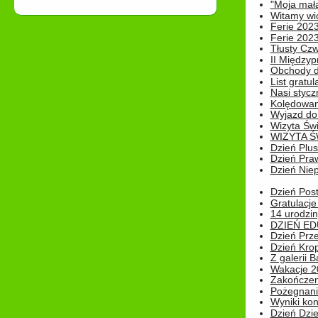
"Moja mał
Witamy wi
Ferie 2023
Ferie 2023
Tłusty Cz
II Międzyp
Obchody d
List gratul
Nasi styczn
Kolędowan
Wyjazd do 
Wizyta Świ
WIZYTA Ś
Dzień Plu
Dzień Pra
Dzień Niep
Dzień Post
Gratulacje
14 urodzin
DZIEŃ ED
Dzień Prz
Dzień Kro
Z galerii B
Wakacje 2
Zakończen
Pożegnani
Wyniki ko
Dzień Dzi