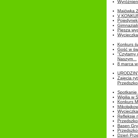
Wyróżnienie
Majówka 
V KONKUR
Pojedynek
Gimnazjali
Piesza wyc
Wycieczk
Konkurs św
Gość w świe
"Czytamy d
Naszym...
8 marca w
URODZINY 
Zajęcia r
Przedszkol
Spotkanie 
Wigilia w
Konkurs M
Mikołajko
Wycieczka 
Refleksje 
Przedszkol
Basen Gryf
Przedszkol
Dzień Prz