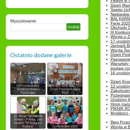
Festyn w 
Dzień Ma
Święto Uch
Niebieskie
BAL KAR
Wyszukiwanie
Ferie 2025
Obchody Dn
III Konkurs
Wizyta u 
17 urodzin
Jarmark B
Wizyta Św.
Ostatnio dodane galerie
Dzień Post
Pasowanie
Warsztaty
postaw rod
16 urodzin
Dzień Kro
III Przedszkolny
12 urodzin
Konkurs Kolęd i
Dzień Przedszkolaka
Zakończen
Pastorałek
2025
Pożegnani
Urodziny Wik
Hmm metamo
PIKNIK R
Myślibórz 
32. Akcja Sprzątanie
Świata - Polska, pod
Bieg Prze
hasłem "W Naturę z
Kulturą"
Dzień Kropki 2025
Wizyta w B