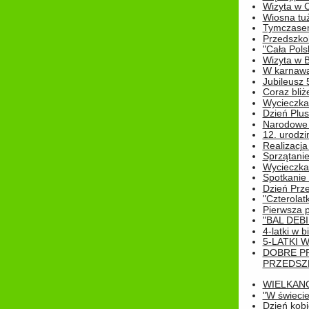
Wizyta w 
Wiosna tuż,
Tymczasem 
Przedszkol
"Cała Pols
Wizyta w B
W karnawa
Jubileusz 
Coraz bliż
Wycieczka
Dzień Plus
Narodowe Ś
12. urodzi
Realizacja
Sprzątanie
Wycieczka
Spotkanie 
Dzień Prz
"Czterolat
Pierwsza 
"BAL DEB
4-latki w b
5-LATKI W
DOBRE P
PRZEDSZ
WIELKAN
"W świecie
Dzień kobi