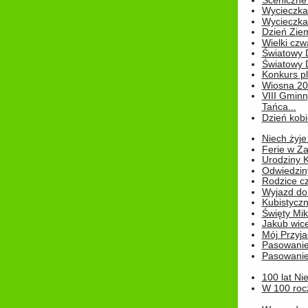
Sceniczne 
Wycieczka
Wycieczka 
Dzień Zie
Wielki czw
Światowy 
Światowy 
Konkurs pl
Wiosna 2
VIII Gminn
Tańca...
Dzień kob
Niech żyje
Ferie w Z
Urodziny K
Odwiedzin
Rodzice cz
Wyjazd do
Kubistyczn
Święty Miko
Jakub wice
Mój Przyja
Pasowanie
Pasowanie
100 lat Ni
W 100 rocz