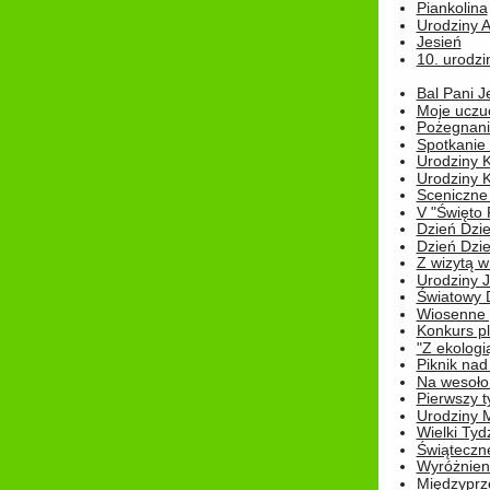
Piankolina
Urodziny A
Jesień
10. urodzin
Bal Pani J
Moje uczu
Pożegnani
Spotkanie
Urodziny K
Urodziny K
Sceniczne
V "Święto 
Dzień Dziec
Dzień Dziec
Z wizytą w
Urodziny Ju
Światowy 
Wiosenne 
Konkurs 
"Z ekologią
Piknik nad
Na wesoło
Pierwszy t
Urodziny 
Wielki Tyd
Świąteczne
Wyróżnieni
Międzyprz