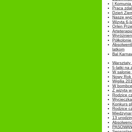
I Komunia S
Praca zdal
Dzień Ziem
Nasze wypi
Wizyta 6-l
Orlen Prz
Arteterapi
Wyróżnieni
Półkoloni
Absolwent
latkom
Bal Karna
Warsztaty
5-latki na
W salonie 
Nowy Rok
Wigilia 20
W bombc
Z wizytą w
Rodzice cz
Wycieczka 
Konkurs pl
Rodzice cz
Międzynar
13 urodzin
Absolwenc
PASOWAN
Sensoplas