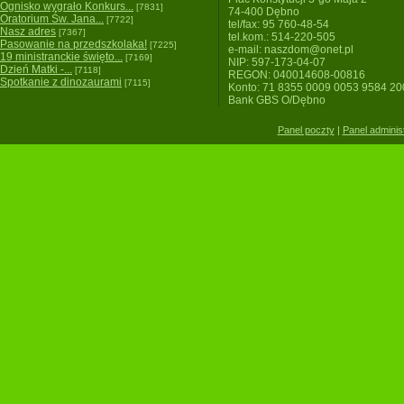
Ognisko wygrało Konkurs...
[7831]
74-400 Dębno
Oratorium Św. Jana...
[7722]
tel/fax: 95 760-48-54
Nasz adres
[7367]
tel.kom.: 514-220-505
Pasowanie na przedszkolaka!
[7225]
e-mail: naszdom@onet.pl
19 ministranckie święto...
[7169]
NIP: 597-173-04-07
Dzień Matki -...
[7118]
REGON: 040014608-00816
Spotkanie z dinozaurami
[7115]
Konto: 71 8355 0009 0053 9584 2
Bank GBS O/Dębno
Panel poczty
|
Panel adminis