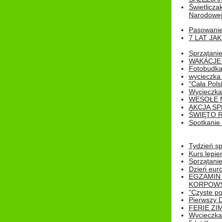
Świetlicza
Narodowe
Pasowanie 
7 LAT JA
Sprzątanie
WAKACJE 
Fotobudk
wycieczka
"Cała Pols
Wycieczka
WESOŁE 
AKCJA SP
ŚWIĘTO 
Spotkanie 
Tydzień sp
Kurs lepie
Sprzątanie
Dzień eur
EGZAMIN
KORPOWS
"Czyste po
Pierwszy 
FERIE ZI
Wycieczka 