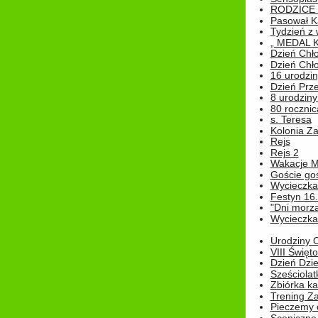
RODZICE 
Pasował K
Tydzień z
„ MEDAL 
Dzień Chł
Dzień Chł
16 urodziny
Dzień Prz
8 urodziny 
80 rocznic
s. Teresa
Kolonia Z
Rejs
Rejs 2
Wakacje M
Goście go
Wycieczka 
Festyn 16
"Dni morz
Wycieczka 
Urodziny Ol
VIII Święt
Dzień Dzi
Sześciolat
Zbiórka ka
Trening Za
Pieczemy 