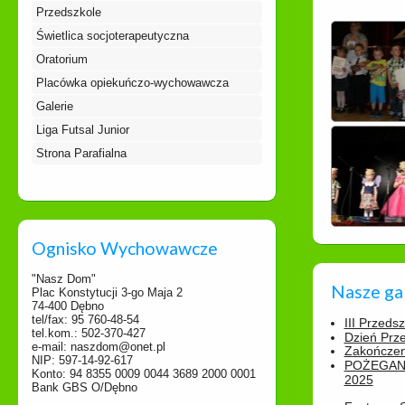
Przedszkole
Świetlica socjoterapeutyczna
Oratorium
Placówka opiekuńczo-wychowawcza
Galerie
Liga Futsal Junior
Strona Parafialna
Ognisko Wychowawcze
"Nasz Dom"
Nasze ga
Plac Konstytucji 3-go Maja 2
74-400 Dębno
tel/fax: 95 760-48-54
III Przeds
tel.kom.: 502-370-427
Dzień Prz
e-mail: naszdom@onet.pl
Zakończen
NIP: 597-14-92-617
POŻEGAN
Konto: 94 8355 0009 0044 3689 2000 0001
2025
Bank GBS O/Dębno