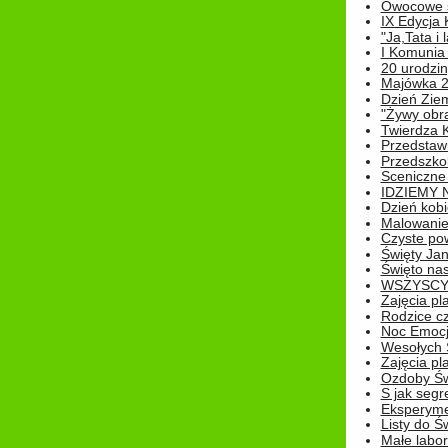
Owocowe s
IX Edycja 
"Ja,Tata i 
I Komunia 
20 urodziny
Majówka 
Dzień Ziem
"Żywy obra
Twierdza 
Przedstaw
Przedszkol
Sceniczne
IDZIEMY 
Dzień kobi
Malowanie
Czyste pow
Święty Ja
Święto na
WSZYSCY 
Zajęcia pl
Rodzice cz
Noc Emocj
Wesołych 
Zajęcia pl
Ozdoby Św
S jak segr
Eksperyme
Listy do Ś
Małe labo