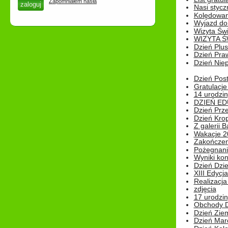
Zapomniałem hasła
Nasi styczn
Kolędowan
Wyjazd do 
Wizyta Świ
WIZYTA Ś
Dzień Plu
Dzień Pra
Dzień Niep
Dzień Post
Gratulacje
14 urodzin
DZIEŃ ED
Dzień Prz
Dzień Kro
Z galerii B
Wakacje 2
Zakończen
Pożegnani
Wyniki ko
Dzień Dzi
XIII Edycj
Realizacj
zdjęcia
17 urodzin
Obchody Dn
Dzień Zie
Dzień Mar