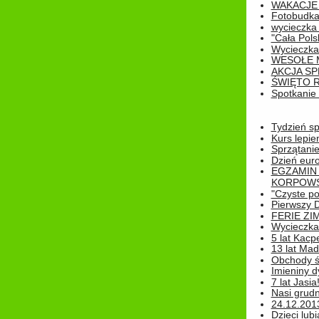
WAKACJE 
Fotobudk
wycieczka
"Cała Pols
Wycieczka
WESOŁE 
AKCJA SP
ŚWIĘTO 
Spotkanie 
Tydzień sp
Kurs lepie
Sprzątanie
Dzień eur
EGZAMIN
KORPOWS
"Czyste po
Pierwszy 
FERIE ZI
Wycieczka 
5 lat Kacp
13 lat Madz
Obchody św
Imieniny d
7 lat Jasia
Nasi grudni
24.12.2013r
Dzieci lubi