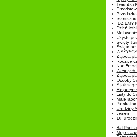
Twierdza 
Przedstaw
Przedszkol
Sceniczne
IDZIEMY 
Dzień kobi
Malowanie
Czyste pow
Święty Ja
Święto na
WSZYSCY 
Zajęcia pl
Rodzice cz
Noc Emocj
Wesołych 
Zajęcia pl
Ozdoby Św
S jak segr
Eksperyme
Listy do Ś
Małe labo
Piankolina
Urodziny A
Jesień
10. urodzin
Bal Pani J
Moje uczu