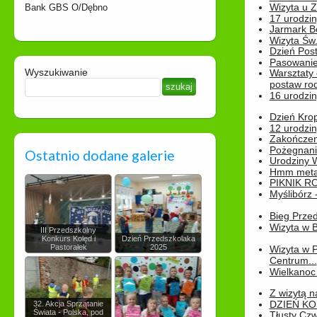
Wizyta u 
Bank GBS O/Dębno
17 urodzin
Jarmark B
Wizyta Św.
Dzień Post
Pasowanie
Wyszukiwanie
Warsztaty
postaw rod
16 urodzin
Dzień Kro
12 urodzin
Zakończen
Pożegnani
Ostatnio dodane galerie
Urodziny Wik
Hmm metamo
PIKNIK R
Myślibórz 
Bieg Prze
Wizyta w B
III Przedszkolny
Konkurs Kolęd i
Dzień Przedszkolaka
Pastorałek
2025
Wizyta w 
Centrum...
Wielkanoc 
Z wizytą n
DZIEŃ KO
32. Akcja Sprzątanie
Świata - Polska, pod
Tłusty Cz