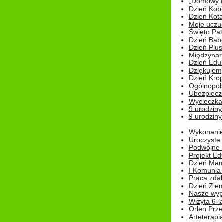
„Domowy Mi
Dzień Kob
Dzień Kot
Moje uczuc
Święto Pat
Dzień Babc
Dzień Plu
Międzynar
Dzień Edu
Dziękuje
Dzień Kro
Ogólnopol
Ubezpiecz
Wycieczka
9 urodziny
9 urodziny
Wykonanie 
Uroczyste
Podwójne u
Projekt E
Dzień Mam
I Komunia S
Praca zdal
Dzień Ziem
Nasze wypi
Wizyta 6-l
Orlen Prz
Arteterapi