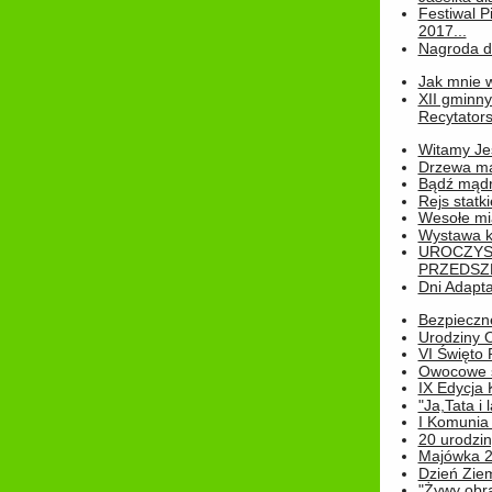
Festiwal P
2017...
Nagroda dl
Jak mnie w
XII gminn
Recytatorsk
Witamy Jes
Drzewa ma
Bądź mądr
Rejs statk
Wesołe mias
Wystawa k
UROCZYS
PRZEDSZ
Dni Adapt
Bezpieczne
Urodziny O
VI Święto 
Owocowe s
IX Edycja 
"Ja,Tata i 
I Komunia 
20 urodziny
Majówka 
Dzień Ziem
"Żywy obra