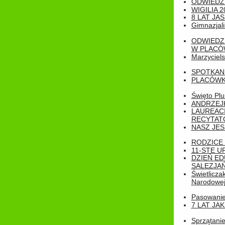
ODWIEDZ
WIGILIA 2
8 LAT JA
Gimnazjali
ODWIEDZ
W PLACÓW
Marzyciels
SPOTKAN
PLACÓWK
Święto Pl
ANDRZEJKI
LAUREAC
RECYTATO
NASZ JES
RODZICE 
11-STE U
DZIEŃ E
SALEZJAŃ
Świetlicza
Narodowe
Pasowanie 
7 LAT JA
Sprzątanie