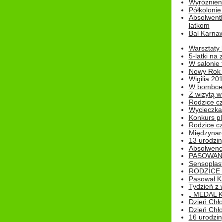
Wyróżnieni
Półkoloni
Absolwent
latkom
Bal Karna
Warsztaty
5-latki na
W salonie 
Nowy Rok
Wigilia 20
W bombc
Z wizytą w
Rodzice cz
Wycieczka 
Konkurs pl
Rodzice cz
Międzynar
13 urodzin
Absolwenc
PASOWAN
Sensoplas
RODZICE 
Pasował K
Tydzień z
„ MEDAL 
Dzień Chł
Dzień Chł
16 urodziny