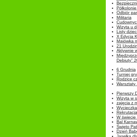
Bezpieczn
Półkolonie
Odbiór pam
Militaria
Cudownyc
Wizyta u d
Listy dziec
X Edycja K
Majówka n
21 Urodzin
Aktywnie 
Międzyprz
Debiuty” 
6 Grudnia
Turniej gry
Rodzice cz
Warsztaty 
Pierwszy 
Wizyta w s
zajęcia z
Wycieczka
Rekrutacja
W świecie
Bal Karna
Święto Pat
Dzień Babc
Jasełka dla