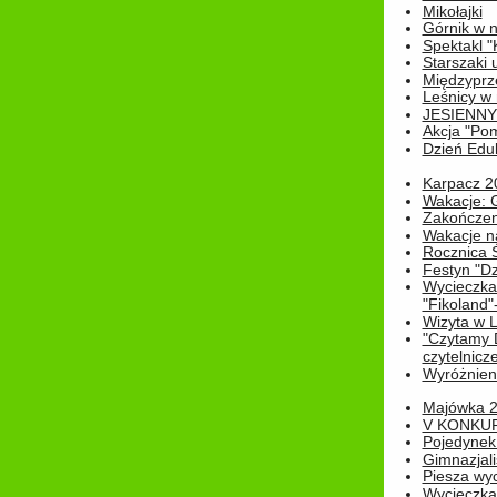
Mikołajki
Górnik w 
Spektakl "
Starszaki 
Międzyprze
Leśnicy w
JESIENNY
Akcja "Pom
Dzień Edu
Karpacz 2
Wakacje: 
Zakończen
Wakacje n
Rocznica 
Festyn "Dz
Wycieczka
"Fikoland"
Wizyta w L
"Czytamy D
czytelnicze
Wyróżnienie
Majówka 
V KONKUR
Pojedynek
Gimnazjali
Piesza wyc
Wycieczk