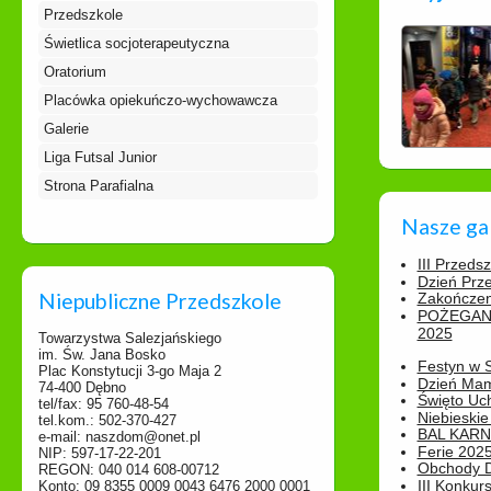
Przedszkole
Świetlica socjoterapeutyczna
Oratorium
Placówka opiekuńczo-wychowawcza
Galerie
Liga Futsal Junior
Strona Parafialna
Nasze ga
III Przeds
Dzień Prz
Niepubliczne Przedszkole
Zakończen
POŻEGAN
2025
Towarzystwa Salezjańskiego
im. Św. Jana Bosko
Festyn w 
Plac Konstytucji 3-go Maja 2
Dzień Ma
74-400 Dębno
Święto Uch
tel/fax: 95 760-48-54
Niebieskie
tel.kom.: 502-370-427
BAL KAR
e-mail: naszdom@onet.pl
Ferie 2025
NIP: 597-17-22-201
Obchody Dn
REGON: 040 014 608-00712
III Konkurs
Konto: 09 8355 0009 0043 6476 2000 0001