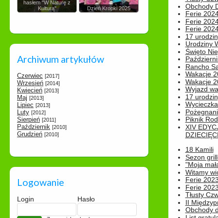
hasłem "W Naturę z
Obchody Dn
Kulturą"
Dzień Kropki 2025
Ferie 2024
Ferie 2024
Ferie 2024
17 urodzin
Urodziny W
Święto Nie
Archiwum artykułów
Październi
Rancho Sa
Wakacje 2
Czerwiec
[2017]
Wakacje 20
Wrzesień
[2014]
Wyjazd wak
Kwiecień
[2013]
17 urodzin
Maj
[2013]
Wycieczka
Lipiec
[2013]
Pożegnani
Luty
[2012]
Piknik Rod
Sierpień
[2011]
Październik
XIV EDYC
[2010]
Grudzień
DZIECIĘC
[2010]
18 Kamili
Sezon gri
"Moja mał
Witamy wi
Ferie 2023
Logowanie
Ferie 2023
Tłusty Cz
Login
Hasło
II Międzyp
Obchody d
List gratul