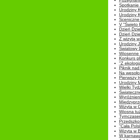
Pożegnani
Spotkanie
Urodziny K
Urodziny K
Sceniczne
V "Święto 
Dzień Dziec
Dzień Dziec
Z wizytą w
Urodziny Ju
Światowy 
Wiosenne 
Konkurs 
"Z ekologią
Piknik nad
Na wesoło
Pierwszy t
Urodziny 
Wielki Tyd
Świąteczne
Wyróżnieni
Międzyprz
Wizyta w 
Wiosna tuż,
Tymczasem 
Przedszkol
"Cała Pols
Wizyta w B
W karnawa