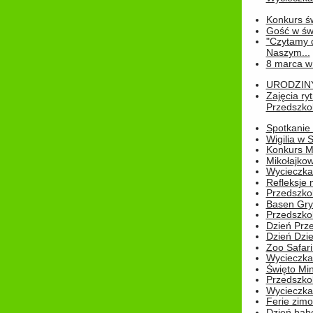
Konkurs św
Gość w świe
"Czytamy d
Naszym...
8 marca w
URODZINY 
Zajęcia r
Przedszkol
Spotkanie 
Wigilia w
Konkurs M
Mikołajko
Wycieczka 
Refleksje 
Przedszkol
Basen Gryf
Przedszkol
Dzień Prz
Dzień Dzie
Zoo Safari
Wycieczka 
Święto Min
Przedszkol
Wycieczka
Ferie zim
Dzień babc