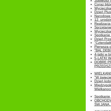
Jubileusz 
Coraz bliż
Wycieczka
Dzień Plus
Narodowe Ś
12. urodzi
Realizacja
Sprzątanie
Wycieczka
Spotkanie 
Dzień Prz
"Czterolat
Pierwsza 
"BAL DEB
4-latki w b
5-LATKI W
DOBRE P
PRZEDSZ
WIELKAN
"W świecie
Dzień kobi
Międzypoko
Wielkanoc
Spotkanie 
OBCHODY
ŚW.JANA..