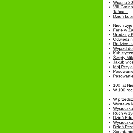
Wiosna 2
VIII Gminn
Tańca...
Dzień kob
Niech żyje
Ferie w Z
Urodziny K
Odwiedzin
Rodzice cz
Wyjazd do
Kubistyczn
Święty Miko
Jakub wice
Mój Przyja
Pasowanie
Pasowanie
100 lat Ni
W 100 rocz
W przedszk
Wystawa kr
Wycieczka
Ruch w życ
Dzień Edu
Wycieczka 
Dzień Prz
Sprzątani