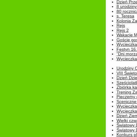
Dzień Prz
8 urodziny 
80 rocznic
s. Teresa
Kolonia Z
Rejs
Rejs 2
Wakacje M
Goście go
Wycieczka 
Festyn 16
"Dni morz
Wycieczka 
Urodziny Ol
VIII Święt
Dzień Dzi
Sześciolat
Zbiórka ka
Trening Za
Pieczemy 
Sceniczne 
Wycieczka
Wycieczka 
Dzień Zie
Wielki czw
Światowy 
Światowy 
Konkurs pl