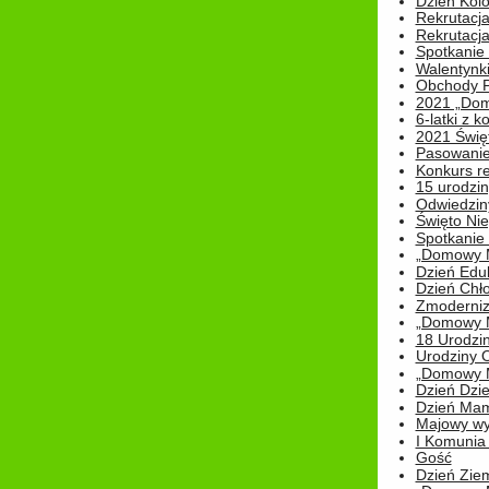
Dzień Kolo
Rekrutacj
Rekrutacja
Spotkanie
Walentynk
Obchody P
2021 „Domo
6-latki z 
2021 Świe
Pasowanie
Konkurs re
15 urodzin
Odwiedziny
Święto Nie
Spotkanie 
„Domowy Mi
Dzień Edu
Dzień Chł
Zmoderniz
„Domowy Mi
18 Urodzin
Urodziny Ol
„Domowy Mi
Dzień Dzie
Dzień Mam
Majowy wy
I Komunia S
Gość
Dzień Zie