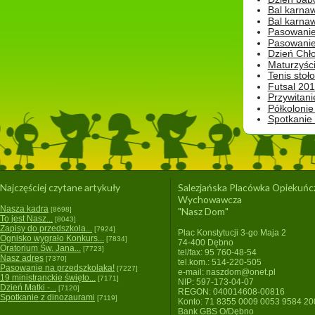
Bal karna
Bal karna
Pasowanie
Pasowanie
Dzień Chło
Maturzyśc
Tenis stoł
Futsal 201
Przywitani
Półkolonie
Spotkanie
Najczęściej czytane artykuły
Salezjańska Placówka Opiekuńc
Wychowawcza
Nasza kadra
[8698]
"Nasz Dom"
To jest Nasz...
[8043]
Zapisy do przedszkola...
[7924]
Plac Konstytucji 3-go Maja 2
Ognisko wygrało Konkurs...
[7834]
74-400 Dębno
Oratorium Św. Jana...
[7723]
tel/fax: 95 760-48-54
Nasz adres
[7370]
tel.kom.: 514-220-505
Pasowanie na przedszkolaka!
[7227]
e-mail: naszdom@onet.pl
19 ministranckie święto...
[7171]
NIP: 597-173-04-07
Dzień Matki -...
[7120]
REGON: 040014608-00816
Spotkanie z dinozaurami
[7119]
Konto: 71 8355 0009 0053 9584 2
Bank GBS O/Dębno