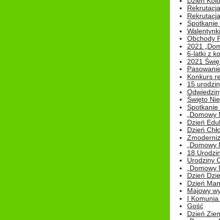
Dzień Kolo
Rekrutacj
Rekrutacja
Spotkanie
Walentynk
Obchody P
2021 „Domo
6-latki z 
2021 Świe
Pasowanie
Konkurs re
15 urodzin
Odwiedziny
Święto Nie
Spotkanie 
„Domowy Mi
Dzień Edu
Dzień Chł
Zmoderniz
„Domowy Mi
18 Urodzin
Urodziny Ol
„Domowy Mi
Dzień Dzie
Dzień Mam
Majowy wy
I Komunia S
Gość
Dzień Zie