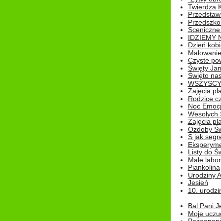
Twierdza 
Przedstaw
Przedszkol
Sceniczne
IDZIEMY 
Dzień kobi
Malowanie
Czyste pow
Święty Ja
Święto na
WSZYSCY 
Zajęcia pl
Rodzice cz
Noc Emocj
Wesołych 
Zajęcia pl
Ozdoby Św
S jak segr
Eksperyme
Listy do Ś
Małe labo
Piankolina
Urodziny A
Jesień
10. urodzin
Bal Pani J
Moje uczu