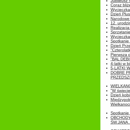
Jubileusz 
Coraz bliż
Wycieczka
Dzień Plus
Narodowe Ś
12. urodzi
Realizacja
Sprzątanie
Wycieczka
Spotkanie 
Dzień Prz
"Czterolat
Pierwsza 
"BAL DEB
4-latki w b
5-LATKI W
DOBRE P
PRZEDSZ
WIELKAN
"W świecie
Dzień kobi
Międzypoko
Wielkanoc
Spotkanie 
OBCHODY
ŚW.JANA..