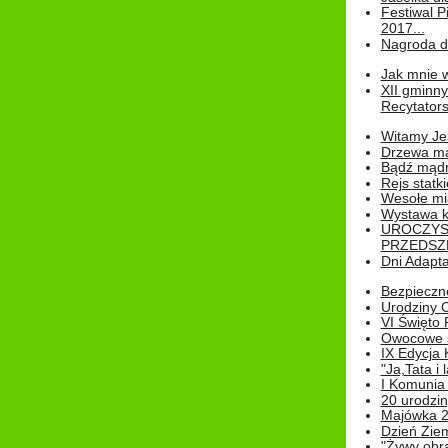
Festiwal P
2017...
Nagroda dl
Jak mnie w
XII gminn
Recytatorsk
Witamy Jes
Drzewa ma
Bądź mądr
Rejs statk
Wesołe mias
Wystawa k
UROCZYS
PRZEDSZ
Dni Adapt
Bezpieczne
Urodziny O
VI Święto 
Owocowe s
IX Edycja 
"Ja,Tata i 
I Komunia 
20 urodziny
Majówka 
Dzień Ziem
"Żywy obra