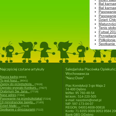
Bal karna
Bal karna
Pasowanie
Pasowanie
Dzień Chło
Maturzyśc
Tenis stoł
Futsal 201
Przywitani
Półkolonie
Spotkanie
Najczęściej czytane artykuły
Salezjańska Placówka Opiekuńc
Wychowawcza
Nasza kadra
[8693]
"Nasz Dom"
To jest Nasz...
[8041]
Zapisy do przedszkola...
[7916]
Plac Konstytucji 3-go Maja 2
Ognisko wygrało Konkurs...
[7827]
74-400 Dębno
Oratorium Św. Jana...
[7719]
tel/fax: 95 760-48-54
Nasz adres
[7364]
tel.kom.: 514-220-505
Pasowanie na przedszkolaka!
[7224]
e-mail: naszdom@onet.pl
19 ministranckie święto...
[7165]
NIP: 597-173-04-07
Dzień Matki -...
[7115]
REGON: 040014608-00816
Spotkanie z dinozaurami
[7112]
Konto: 71 8355 0009 0053 9584 2
Bank GBS O/Dębno