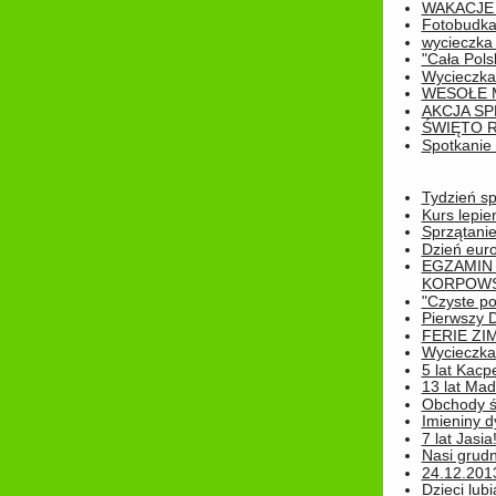
WAKACJE 
Fotobudk
wycieczka
"Cała Pols
Wycieczka
WESOŁE 
AKCJA SP
ŚWIĘTO 
Spotkanie 
Tydzień sp
Kurs lepie
Sprzątanie
Dzień eur
EGZAMIN
KORPOWS
"Czyste po
Pierwszy 
FERIE ZI
Wycieczka 
5 lat Kacp
13 lat Madz
Obchody św
Imieniny d
7 lat Jasia
Nasi grudni
24.12.2013r
Dzieci lubi