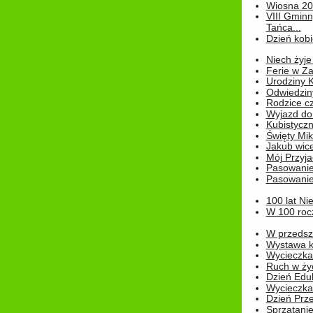
Wiosna 2
VIII Gminn
Tańca...
Dzień kob
Niech żyje
Ferie w Z
Urodziny K
Odwiedzin
Rodzice cz
Wyjazd do
Kubistyczn
Święty Miko
Jakub wice
Mój Przyja
Pasowanie
Pasowanie
100 lat Ni
W 100 rocz
W przedszk
Wystawa kr
Wycieczka
Ruch w życ
Dzień Edu
Wycieczka 
Dzień Prz
Sprzątani