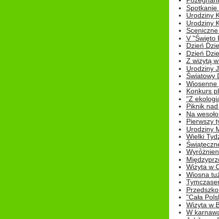
Pożegnani
Spotkanie
Urodziny K
Urodziny K
Sceniczne
V "Święto 
Dzień Dziec
Dzień Dziec
Z wizytą w
Urodziny Ju
Światowy 
Wiosenne 
Konkurs 
"Z ekologią
Piknik nad
Na wesoło
Pierwszy t
Urodziny 
Wielki Tyd
Świąteczne
Wyróżnieni
Międzyprz
Wizyta w 
Wiosna tuż,
Tymczasem 
Przedszkol
"Cała Pols
Wizyta w B
W karnawa