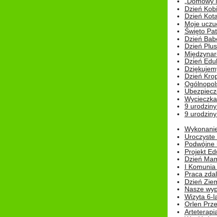
„Domowy Mi
Dzień Kob
Dzień Kot
Moje uczuc
Święto Pat
Dzień Babc
Dzień Plu
Międzynar
Dzień Edu
Dziękuje
Dzień Kro
Ogólnopol
Ubezpiecz
Wycieczka
9 urodziny
9 urodziny
Wykonanie 
Uroczyste
Podwójne u
Projekt E
Dzień Mam
I Komunia S
Praca zdal
Dzień Ziem
Nasze wypi
Wizyta 6-l
Orlen Prz
Arteterapi