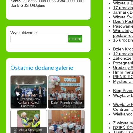
Konto: 71 8355 0009 0053 9584 2000 0001
Wizyta u 
Bank GBS O/Dębno
17 urodzin
Jarmark B
Wizyta Św.
Dzień Post
Pasowanie
Warsztaty
Wyszukiwanie
postaw rod
16 urodzin
Dzień Kro
12 urodzin
Zakończen
Pożegnani
Ostatnio dodane galerie
Urodziny Wik
Hmm metamo
PIKNIK R
Myślibórz 
Bieg Prze
Wizyta w B
III Przedszkolny
Konkurs Kolęd i
Dzień Przedszkolaka
Wizyta w 
Pastorałek
2025
Centrum...
Wielkanoc 
Z wizytą n
DZIEŃ KO
32. Akcja Sprzątanie
Tłusty Cz