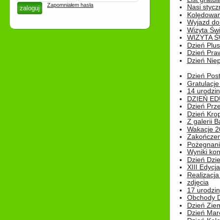
Zapomniałem hasła
Nasi styczn
Kolędowan
Wyjazd do 
Wizyta Świ
WIZYTA Ś
Dzień Plu
Dzień Pra
Dzień Niep
Dzień Post
Gratulacje
14 urodzin
DZIEŃ ED
Dzień Prz
Dzień Kro
Z galerii B
Wakacje 2
Zakończen
Pożegnani
Wyniki ko
Dzień Dzi
XIII Edycj
Realizacj
zdjęcia
17 urodzin
Obchody Dn
Dzień Zie
Dzień Mar