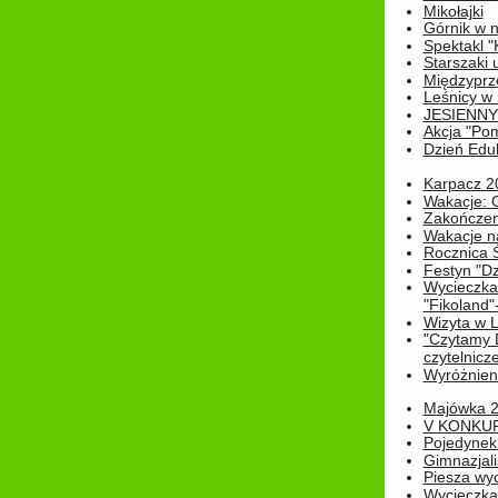
Mikołajki
Górnik w 
Spektakl "
Starszaki 
Międzyprze
Leśnicy w
JESIENNY
Akcja "Pom
Dzień Edu
Karpacz 2
Wakacje: 
Zakończen
Wakacje n
Rocznica 
Festyn "Dz
Wycieczka
"Fikoland"
Wizyta w L
"Czytamy D
czytelnicze
Wyróżnienie
Majówka 
V KONKUR
Pojedynek
Gimnazjali
Piesza wyc
Wycieczk