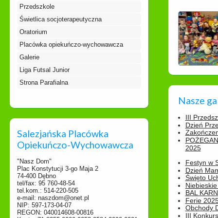
Przedszkole
Świetlica socjoterapeutyczna
Oratorium
Placówka opiekuńczo-wychowawcza
Galerie
Liga Futsal Junior
Strona Parafialna
Nasze ga
III Przeds
Dzień Prz
Salezjańska Placówka
Zakończen
POŻEGAN
Opiekuńczo-Wychowawcza
2025
"Nasz Dom"
Festyn w 
Plac Konstytucji 3-go Maja 2
Dzień Ma
74-400 Dębno
Święto Uch
tel/fax: 95 760-48-54
Niebieskie
tel.kom.: 514-220-505
BAL KAR
e-mail: naszdom@onet.pl
Ferie 2025
NIP: 597-173-04-07
Obchody Dn
REGON: 040014608-00816
III Konkurs