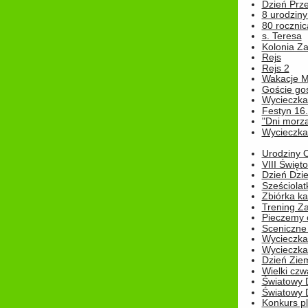
Dzień Prz
8 urodziny 
80 rocznic
s. Teresa
Kolonia Z
Rejs
Rejs 2
Wakacje M
Goście go
Wycieczka 
Festyn 16
"Dni morz
Wycieczka 
Urodziny Ol
VIII Święt
Dzień Dzi
Sześciolat
Zbiórka ka
Trening Za
Pieczemy 
Sceniczne 
Wycieczka
Wycieczka 
Dzień Zie
Wielki czw
Światowy 
Światowy 
Konkurs pl