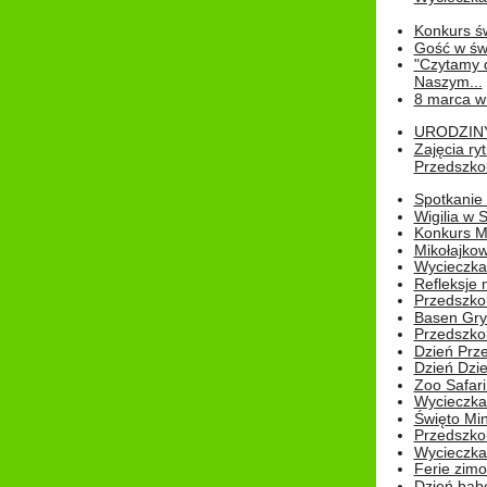
Konkurs św
Gość w świe
"Czytamy d
Naszym...
8 marca w
URODZINY 
Zajęcia r
Przedszkol
Spotkanie 
Wigilia w
Konkurs M
Mikołajko
Wycieczka 
Refleksje 
Przedszkol
Basen Gryf
Przedszkol
Dzień Prz
Dzień Dzie
Zoo Safari
Wycieczka 
Święto Min
Przedszkol
Wycieczka
Ferie zim
Dzień babc