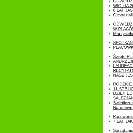
ODWIEDZ
WIGILIA 2
8 LAT JA
Gimnazjali
ODWIEDZ
W PLACÓW
Marzyciels
SPOTKAN
PLACÓWK
Święto Pl
ANDRZEJKI
LAUREAC
RECYTATO
NASZ JES
RODZICE 
11-STE U
DZIEŃ E
SALEZJAŃ
Świetlicza
Narodowe
Pasowanie 
7 LAT JA
Sprzątanie