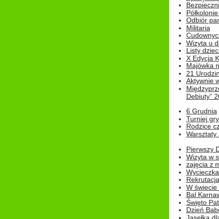
Bezpieczn
Półkolonie
Odbiór pam
Militaria
Cudownyc
Wizyta u d
Listy dziec
X Edycja K
Majówka n
21 Urodzin
Aktywnie 
Międzyprz
Debiuty” 
6 Grudnia
Turniej gry
Rodzice cz
Warsztaty 
Pierwszy 
Wizyta w s
zajęcia z
Wycieczka
Rekrutacja
W świecie
Bal Karna
Święto Pat
Dzień Babc
Jasełka dla