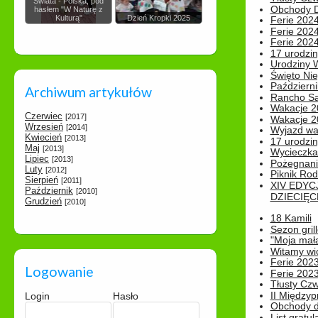
Świata - Polska, pod
Obchody Dn
hasłem "W Naturę z
Kulturą"
Dzień Kropki 2025
Ferie 2024
Ferie 2024
Ferie 2024
17 urodzin
Urodziny W
Święto Nie
Październi
Archiwum artykułów
Rancho Sa
Wakacje 2
Czerwiec
[2017]
Wakacje 20
Wrzesień
[2014]
Wyjazd wak
Kwiecień
[2013]
17 urodzin
Maj
[2013]
Wycieczka
Lipiec
[2013]
Pożegnani
Luty
[2012]
Piknik Rod
Sierpień
[2011]
XIV EDYC
Październik
[2010]
DZIECIĘC
Grudzień
[2010]
18 Kamili
Sezon gri
"Moja mał
Witamy wi
Ferie 2023
Logowanie
Ferie 2023
Tłusty Cz
II Międzyp
Login
Hasło
Obchody d
List gratul