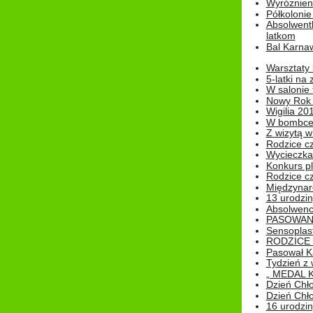
Wyróżnieni
Półkoloni
Absolwent
latkom
Bal Karna
Warsztaty
5-latki na
W salonie 
Nowy Rok
Wigilia 20
W bombc
Z wizytą w
Rodzice cz
Wycieczka 
Konkurs pl
Rodzice cz
Międzynar
13 urodzin
Absolwenc
PASOWAN
Sensoplas
RODZICE 
Pasował K
Tydzień z
„ MEDAL 
Dzień Chł
Dzień Chł
16 urodziny