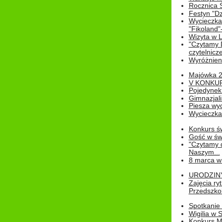
Rocznica 
Festyn "Dz
Wycieczka
"Fikoland"
Wizyta w L
"Czytamy D
czytelnicze
Wyróżnienie
Majówka 
V KONKUR
Pojedynek
Gimnazjali
Piesza wyc
Wycieczk
Konkurs św
Gość w świe
"Czytamy d
Naszym...
8 marca w
URODZINY 
Zajęcia r
Przedszkol
Spotkanie 
Wigilia w
Konkurs M