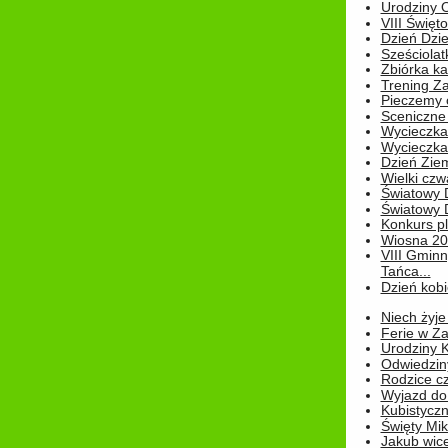
Urodziny Ol
VIII Święt
Dzień Dzi
Sześciolat
Zbiórka ka
Trening Za
Pieczemy 
Sceniczne 
Wycieczka
Wycieczka 
Dzień Zie
Wielki czw
Światowy 
Światowy 
Konkurs pl
Wiosna 2
VIII Gminn
Tańca...
Dzień kob
Niech żyje
Ferie w Z
Urodziny K
Odwiedzin
Rodzice cz
Wyjazd do
Kubistyczn
Święty Miko
Jakub wice