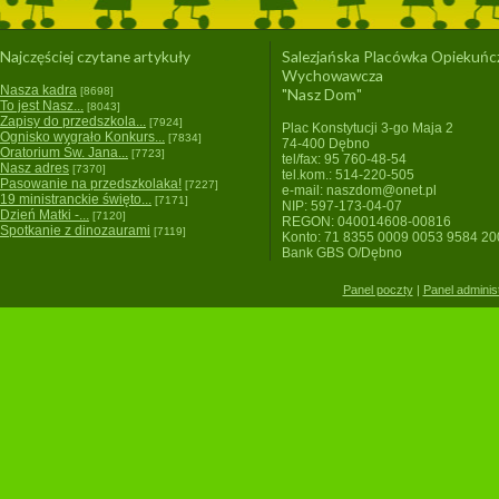
Najczęściej czytane artykuły
Salezjańska Placówka Opiekuńc
Wychowawcza
Nasza kadra
[8698]
"Nasz Dom"
To jest Nasz...
[8043]
Zapisy do przedszkola...
[7924]
Plac Konstytucji 3-go Maja 2
Ognisko wygrało Konkurs...
[7834]
74-400 Dębno
Oratorium Św. Jana...
[7723]
tel/fax: 95 760-48-54
Nasz adres
[7370]
tel.kom.: 514-220-505
Pasowanie na przedszkolaka!
[7227]
e-mail: naszdom@onet.pl
19 ministranckie święto...
[7171]
NIP: 597-173-04-07
Dzień Matki -...
[7120]
REGON: 040014608-00816
Spotkanie z dinozaurami
[7119]
Konto: 71 8355 0009 0053 9584 2
Bank GBS O/Dębno
Panel poczty
|
Panel adminis