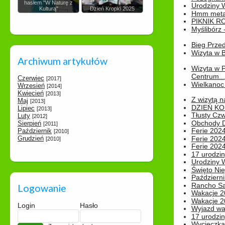
hasłem "W Naturę z
Urodziny Wik
Kulturą"
Dzień Kropki 2025
Hmm metamo
PIKNIK R
Myślibórz 
Bieg Prze
Wizyta w B
Archiwum artykułów
Wizyta w 
Centrum...
Czerwiec
[2017]
Wielkanoc 
Wrzesień
[2014]
Kwiecień
[2013]
Z wizytą n
Maj
[2013]
DZIEŃ KO
Lipiec
[2013]
Tłusty Cz
Luty
[2012]
Obchody Dn
Sierpień
[2011]
Ferie 2024
Październik
[2010]
Grudzień
Ferie 2024
[2010]
Ferie 2024
17 urodzin
Urodziny W
Święto Nie
Październi
Rancho Sa
Logowanie
Wakacje 2
Wakacje 20
Login
Hasło
Wyjazd wak
17 urodzin
Wycieczka