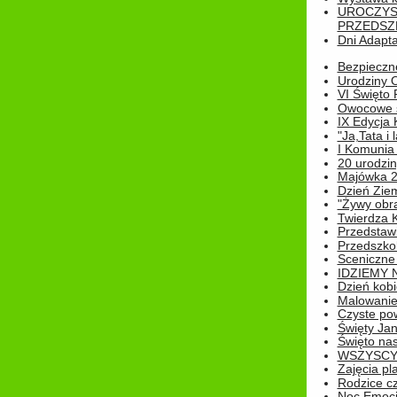
UROCZYS
PRZEDSZ
Dni Adapt
Bezpieczne
Urodziny O
VI Święto 
Owocowe s
IX Edycja 
"Ja,Tata i 
I Komunia 
20 urodziny
Majówka 
Dzień Ziem
"Żywy obra
Twierdza 
Przedstaw
Przedszkol
Sceniczne
IDZIEMY 
Dzień kobi
Malowanie
Czyste pow
Święty Ja
Święto na
WSZYSCY 
Zajęcia pl
Rodzice cz
Noc Emocj