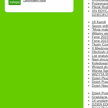
Zapomniałem hasła
Pożegnani
Piknik Rod
XIV EDYC
DZIECIĘC
18 Kamili
Sezon gri
"Moja mał
Witamy wi
Ferie 2023
Ferie 2023
Tłusty Cz
II Międzyp
Obchody d
List gratul
Nasi styczn
Kolędowan
Wyjazd do 
Wizyta Świ
WIZYTA Ś
Dzień Plu
Dzień Pra
Dzień Niep
Dzień Post
Gratulacje
14 urodzin
DZIEŃ ED