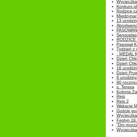
Wycieczka 
Konkurs pl
Rodzice cz
Międzynar
13 urodzin
Absolwenc
PASOWAN
Sensoplas
RODZICE 
Pasował K
Tydzień z
„ MEDAL 
Dzień Chł
Dzień Chł
16 urodziny
Dzień Prz
8 urodziny 
80 rocznic
s. Teresa
Kolonia Z
Rejs
Rejs 2
Wakacje M
Goście go
Wycieczka 
Festyn 16
"Dni morz
Wycieczka 