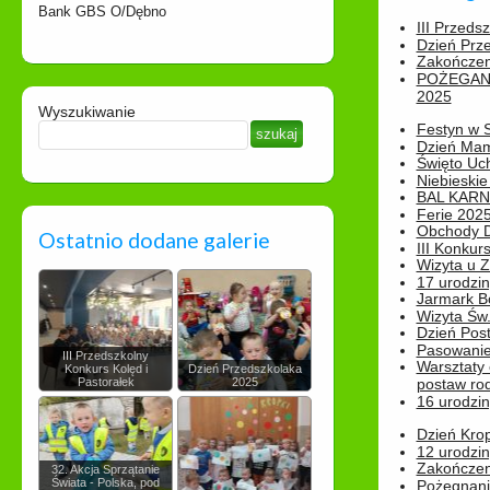
Bank GBS O/Dębno
III Przeds
Dzień Prz
Zakończen
POŻEGAN
2025
Wyszukiwanie
Festyn w 
Dzień Ma
Święto Uch
Niebieskie
BAL KAR
Ferie 2025
Obchody Dn
Ostatnio dodane galerie
III Konkurs
Wizyta u 
17 urodzin
Jarmark B
Wizyta Św.
Dzień Post
Pasowanie
III Przedszkolny
Warsztaty
Konkurs Kolęd i
Dzień Przedszkolaka
Pastorałek
2025
postaw rod
16 urodzin
Dzień Kro
12 urodzin
Zakończen
32. Akcja Sprzątanie
Świata - Polska, pod
Pożegnani