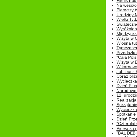
Piknik nad
Na wesoło
Pierwszy t
Urodziny 
Wielki Tyd
Świąteczne
Wyróżnieni
Międzyprz
Wizyta w 
Wiosna tuż,
Tymczasem 
Przedszkol
"Cała Pols
Wizyta w B
W karnawa
Jubileusz 
Coraz bliż
Wycieczka
Dzień Plus
Narodowe Ś
12. urodzi
Realizacja
Sprzątanie
Wycieczka
Spotkanie 
Dzień Prz
"Czterolat
Pierwsza 
"BAL DEB