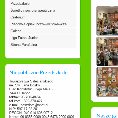
Przedszkole
Świetlica socjoterapeutyczna
Oratorium
Placówka opiekuńczo-wychowawcza
Galerie
Liga Futsal Junior
Strona Parafialna
Niepubliczne Przedszkole
Towarzystwa Salezjańskiego
im. Św. Jana Bosko
Plac Konstytucji 3-go Maja 2
74-400 Dębno
tel/fax: 95 760-48-54
tel.kom.: 502-370-427
e-mail: naszdom@onet.pl
NIP: 597-17-22-201
REGON: 040 014 608-00712
Nasze ga
Konto: 09 8355 0009 0043 6476 2000 0001