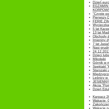
Dzień eur
EGZAMIN
KORPOWS
"Czyste po
Pierwszy 
FERIE ZI
Wycieczka 
5 lat Kacp
13 lat Madz
Obchody św
Imieniny d
7 lat Jasia
Nasi grudni
24.12.2013r
Dzieci lubi
Mikołajki
Górnik w 
Spektakl "
Starszaki 
Międzyprze
Leśnicy w
JESIENNY
Akcja "Pom
Dzień Edu
Karpacz 2
Wakacje: 
Zakończen
Wakacje n