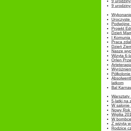
9 urodziny
9 urodziny
Wykonanie 
Uroczyste
Podwójne u
Projekt E
Dzień Mam
I Komunia S
Praca zdal
Dzień Ziem
Nasze wypi
Wizyta 6-l
Orlen Prz
Arteterapi
Wyróżnieni
Półkoloni
Absolwent
latkom
Bal Karna
Warsztaty
5-latki na
W salonie 
Nowy Rok
Wigilia 20
W bombc
Z wizytą w
Rodzice cz