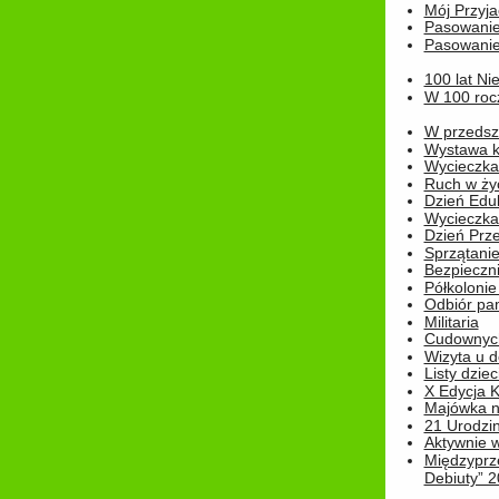
Mój Przyja
Pasowanie
Pasowanie
100 lat Ni
W 100 rocz
W przedszk
Wystawa kr
Wycieczka
Ruch w życ
Dzień Edu
Wycieczka 
Dzień Prz
Sprzątani
Bezpieczn
Półkolonie
Odbiór pam
Militaria
Cudownyc
Wizyta u d
Listy dziec
X Edycja K
Majówka n
21 Urodzin
Aktywnie 
Międzyprz
Debiuty” 