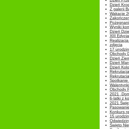
Dzień Prz
Dzień Kro
Z galerii B
Wakacje 2
Zakończen
Pożegnani
Wyniki ko
Dzień Dzi
XIII Edycj
Realizacj
zdjęcia
17 urodzin
Obchody Dn
Dzień Zie
Dzień Mar
Dzień Kolo
Rekrutacj
Rekrutacja
Spotkanie
Walentynk
Obchody P
2021 „Domo
6-latki z 
2021 Świe
Pasowanie
Konkurs re
15 urodzin
Odwiedziny
Święto Nie