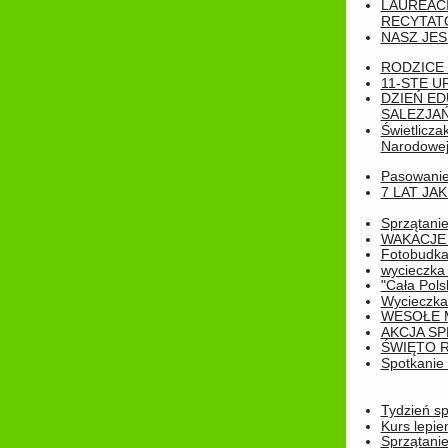
LAUREAC
RECYTATO
NASZ JES
RODZICE 
11-STE U
DZIEŃ E
SALEZJAŃ
Świetlicza
Narodowe
Pasowanie 
7 LAT JA
Sprzątanie
WAKACJE 
Fotobudk
wycieczka
"Cała Pols
Wycieczka
WESOŁE 
AKCJA SP
ŚWIĘTO 
Spotkanie 
Tydzień sp
Kurs lepie
Sprzątanie