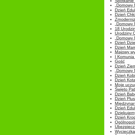
Spotkanie 
„Domowy Mi
Dzień Edu
Dzień Chł
Zmoderniz
„Domowy Mi
18 Urodzin
Urodziny Ol
„Domowy Mi
Dzień Dzie
Dzień Mam
Majowy wy
I Komunia S
Gość
Dzień Zie
„Domowy Mi
Dzień Kob
Dzień Kot
Moje uczuc
Święto Pat
Dzień Babc
Dzień Plu
Międzynar
Dzień Edu
Dziękuje
Dzień Kro
Ogólnopol
Ubezpiecz
Wycieczka