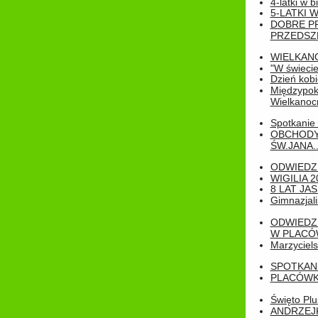
4-latki w b
5-LATKI W
DOBRE P
PRZEDSZ
WIELKAN
"W świecie
Dzień kobi
Międzypoko
Wielkanoc
Spotkanie 
OBCHODY
ŚW.JANA..
ODWIEDZ
WIGILIA 2
8 LAT JA
Gimnazjali
ODWIEDZ
W PLACÓW
Marzyciels
SPOTKAN
PLACÓWK
Święto Pl
ANDRZEJKI