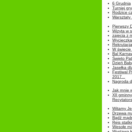
6 Grudnia
Turniej gry
Rodzice cz
Warsztaty 
Pierwszy 
Wizyta w s
zajęcia z
Wycieczka
Rekrutacja
W świecie
Bal Karna
Święto Pat
Dzień Babc
Jasełka dla
Festiwal P
2017...
Nagroda dl
Jak mnie w
XII gminn
Recytatorsk
Witamy Jes
Drzewa ma
Bądź mądr
Rejs statk
Wesołe mias
Wystawa k