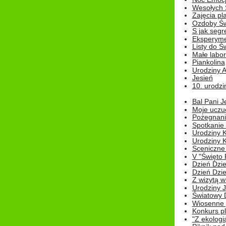
Wesołych 
Zajęcia pl
Ozdoby Św
S jak segr
Eksperyme
Listy do Ś
Małe labo
Piankolina
Urodziny A
Jesień
10. urodzin
Bal Pani J
Moje uczu
Pożegnani
Spotkanie
Urodziny K
Urodziny K
Sceniczne
V "Święto 
Dzień Dziec
Dzień Dziec
Z wizytą w
Urodziny Ju
Światowy 
Wiosenne 
Konkurs 
"Z ekologią