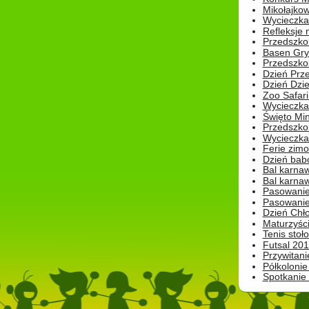
Mikołajko
Wycieczka 
Refleksje 
Przedszkol
Basen Gryf
Przedszkol
Dzień Prz
Dzień Dzie
Zoo Safari
Wycieczka 
Święto Min
Przedszkol
Wycieczka
Ferie zim
Dzień babc
Bal karna
Bal karna
Pasowanie
Pasowanie
Dzień Chło
Maturzyśc
Tenis stoł
Futsal 201
Przywitani
Półkolonie
Spotkanie