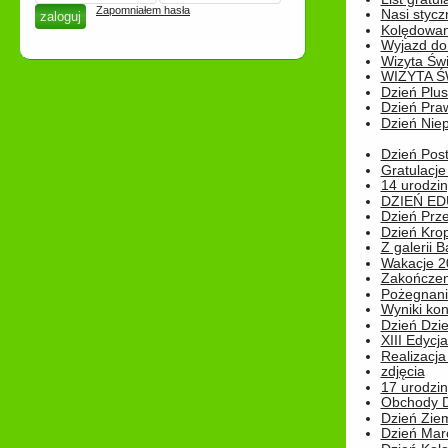
Zapomniałem hasła
Nasi styczn
Kolędowan
Wyjazd do 
Wizyta Świ
WIZYTA Ś
Dzień Plu
Dzień Pra
Dzień Niep
Dzień Post
Gratulacje
14 urodzin
DZIEŃ ED
Dzień Prz
Dzień Kro
Z galerii B
Wakacje 2
Zakończen
Pożegnani
Wyniki ko
Dzień Dzi
XIII Edycj
Realizacj
zdjęcia
17 urodzin
Obchody Dn
Dzień Zie
Dzień Mar