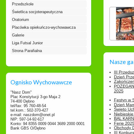
Przedszkole
Świetlica socjoterapeutyczna
Oratorium
Placówka opiekuńczo-wychowawcza
Galerie
Liga Futsal Junior
Strona Parafialna
Nasze ga
III Przeds
Dzień Prz
Ognisko Wychowawcze
Zakończen
POŻEGAN
2025
"Nasz Dom"
Plac Konstytucji 3-go Maja 2
Festyn w 
74-400 Dębno
Dzień Ma
tel/fax: 95 760-48-54
Święto Uch
tel.kom.: 502-370-427
Niebieskie
e-mail: naszdom@onet.pl
BAL KAR
NIP: 597-14-92-617
Ferie 2025
Konto: 94 8355 0009 0044 3689 2000 0001
Obchody Dn
Bank GBS O/Dębno
III Konkurs