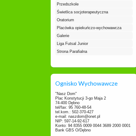
Przedszkole
Świetlica socjoterapeutyczna
Oratorium
Placówka opiekuńczo-wychowawcza
Galerie
Liga Futsal Junior
Strona Parafialna
Ognisko Wychowawcze
"Nasz Dom"
Plac Konstytucji 3-go Maja 2
74-400 Dębno
tel/fax: 95 760-48-54
tel.kom.: 502-370-427
e-mail: naszdom@onet.pl
NIP: 597-14-92-617
Konto: 94 8355 0009 0044 3689 2000 0001
Bank GBS O/Dębno