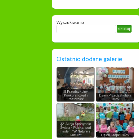
Wyszukiwanie
Ostatnio dodane galerie
III Przedszkolny
Konkurs Kolęd i
Dzień Przedszkolaka
Pastorałek
2025
32. Akcja Sprzątanie
Świata - Polska, pod
hasłem "W Naturę z
Kulturą"
Dzień Kropki 2025