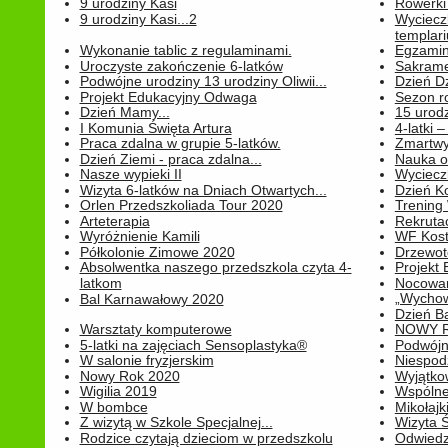
9 urodziny Kasi
Rowerki
9 urodziny Kasi...2
Wyciecz
templari
Wykonanie tablic z regulaminami.
Egzamin 
Uroczyste zakończenie 6-latków
Sakrame
Podwójne urodziny 13 urodziny Oliwii...
Dzień D
Projekt Edukacyjny Odwaga
Sezon r
Dzień Mamy...
15 urodz
I Komunia Święta Artura
4-latki
Praca zdalna w grupie 5-latków.
Zmartwy
Dzień Ziemi - praca zdalna...
Nauka o
Nasze wypieki II
Wycieczk
Wizyta 6-latków na Dniach Otwartych...
Dzień K
Orlen Przedszkoliada Tour 2020
Trening
Arteterapia
Rekrutac
Wyróżnienie Kamili
WF Kost
Półkolonie Zimowe 2020
Drzewot
Absolwentka naszego przedszkola czyta 4-
Projekt
latkom
Nocowan
„Wychowa
Bal Karnawałowy 2020
Dzień B
Warsztaty komputerowe
NOWY R
5-latki na zajęciach Sensoplastyka®
Podwójne
W salonie fryzjerskim
Niespod
Nowy Rok 2020
Wyjątko
Wigilia 2019
Wspólne
W bombce
Mikołajk
Z wizytą w Szkole Specjalnej...
Wizyta Ś
Rodzice czytają dzieciom w przedszkolu
Odwiedz