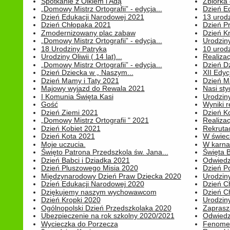
Spotkanie z Olkiem i Adą
Zbiórka 
„Domowy Mistrz Ortografii” - edycja...
Dzień E
Dzień Edukacji Narodowej 2021
13 urodz
Dzień Chłopaka 2021
Dzień P
Zmodernizowany plac zabaw
Dzień K
„Domowy Mistrz Ortografii” - edycja...
Urodziny
18 Urodziny Patryka
10 urodz
Urodziny Oliwii ( 14 lat)...
Realiza
„Domowy Mistrz Ortografii” - edycja...
Dzień D
Dzień Dziecka w „ Naszym...
XII Edyc
Dzień Mamy i Taty 2021
Dzień 
Majowy wyjazd do Rewala 2021
Nasi styc
I Komunia Święta Kasi
Urodziny
Gość
Wyniki r
Dzień Ziemi 2021
Dzień Ko
„Domowy Mistrz Ortografii " 2021
Realizac
Dzień Kobiet 2021
Rekrutac
Dzień Kota 2021
W świeci
Moje uczucia.
W karnaw
Święto Patrona Przedszkola św. Jana...
Święta 
Dzień Babci i Dziadka 2021
Odwiedz
Dzień Pluszowego Misia 2020
Dzień Po
Międzynarodowy Dzień Praw Dziecka 2020
Urodziny
Dzień Edukacji Narodowej 2020
Dzień C
Dziękujemy naszym wychowawcom
Dzień C
Dzień Kropki 2020
Urodziny
Ogólnopolski Dzień Przedszkolaka 2020
Zaprasz
Ubezpieczenie na rok szkolny 2020/2021
Odwiedz
Wycieczka do Porzecza
Fenomen