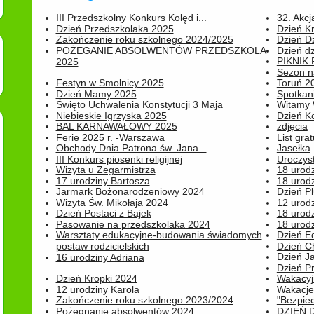
III Przedszkolny Konkurs Kolęd i...
32. Akcj
Dzień Przedszkolaka 2025
Dzień K
Zakończenie roku szkolnego 2024/2025
Dzień D
POŻEGANIE ABSOLWENTÓW PRZEDSZKOLA
Dzień d
PIKNIK
2025
Sezon na
Festyn w Smolnicy 2025
Toruń 20
Dzień Mamy 2025
Spotkani
Święto Uchwalenia Konstytucji 3 Maja
Witamy 
Niebieskie Igrzyska 2025
Dzień K
BAL KARNAWAŁOWY 2025
zdjęcia
Ferie 2025 r. -Warszawa
List grat
Obchody Dnia Patrona św. Jana...
Jasełka
III Konkurs piosenki religijnej
Uroczyst
Wizyta u Zegarmistrza
18 urod
17 urodziny Bartosza
18 urodz
Jarmark Bożonarodzeniowy 2024
Dzień P
Wizyta Św. Mikołaja 2024
12 urod
Dzień Postaci z Bajek
18 urodz
Pasowanie na przedszkolaka 2024
18 urodz
Warsztaty edukacyjne-budowania świadomych
Dzień E
postaw rodzicielskich
Dzień C
Dzień J
16 urodziny Adriana
Dzień P
Dzień Kropki 2024
Wakacyj
12 urodziny Karola
Wakacje 
Zakończenie roku szkolnego 2023/2024
"Bezpiec
Pożegnanie absolwentów 2024
DZIEŃ 