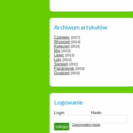
Archiwum artykułów
Czerwiec
[2017]
Wrzesień
[2014]
Kwiecień
[2013]
Maj
[2013]
Lipiec
[2013]
Luty
[2012]
Sierpień
[2011]
Październik
[2010]
Grudzień
[2010]
Logowanie
Login
Hasło
Zapomniałem hasła