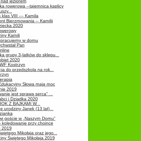
 nad jeziorem
ka rowerowa --tajemnica kaplicy
uszy...
klas VIII --- Kamila
nt Bierzmowania -- Kamilii
ziecka 2020
owerowy
iny Kamili
 – pracujemy w domu
chwstał Pan
nline
a grupy 3-latków do sklepu...
obiet 2020
 WF Kostrzyn
ja do przedszkola na rok...
rzyn
erapia
 Edukacyjny Słowa mają moc
ie 2019
nie jest sprawą serca” ...
abci i Dziadka 2020
OK Z BAJKAMI W...
 urodziny Janek (13 lat)...
zianka
wi goście w „Naszym Domu”
 kolędowanie przy choince
i 2019
więtego Mikołaja oraz jego...
iny Świętego Mikołaja 2019