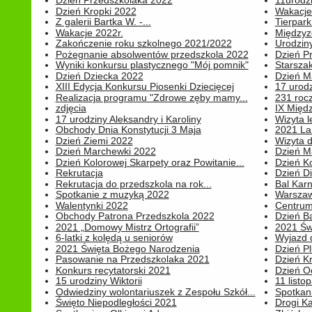
Dzień Przedszkolaka 2022
11urodz
Dzień Kropki 2022
Wakacje
Z galerii Bartka W. -...
Tierpark 
Wakacje 2022r.
Międzyzd
Zakończenie roku szkolnego 2021/2022
Urodziny 
Pożegnanie absolwentów przedszkola 2022
Dzień Pr
Wyniki konkursu plastycznego "Mój pomnik"
Starsza
Dzień Dziecka 2022
Dzień 
XIII Edycja Konkursu Piosenki Dziecięcej
17 urodz
Realizacja programu "Zdrowe zęby mamy...
231 rocz
zdjęcia
IX Międ
17 urodziny Aleksandry i Karoliny
Wizyta 
Obchody Dnia Konstytucji 3 Maja
2021 La
Dzień Ziemi 2022
Wizyta d
Dzień Marchewki 2022
Dzień M
Dzień Kolorowej Skarpety oraz Powitanie...
Dzień K
Rekrutacja
Dzień D
Rekrutacja do przedszkola na rok...
Bal Kar
Spotkanie z muzyką 2022
Warszawa
Walentynki 2022
Centrum
Obchody Patrona Przedszkola 2022
Dzień B
2021 „Domowy Mistrz Ortografii”
2021 Św
6-latki z kolędą u seniorów
Wyjazd d
2021 Święta Bożego Narodzenia
Dzień P
Pasowanie na Przedszkolaka 2021
Dzień K
Konkurs recytatorski 2021
Dzień O
15 urodziny Wiktorii
11 listo
Odwiedziny wolontariuszek z Zespołu Szkół...
Spotkan
Święto Niepodległości 2021
Drogi Ka