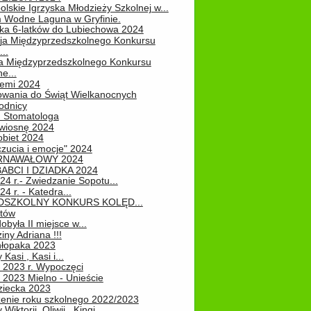
lskie Igrzyska Młodzieży Szkolnej w...
 Wodne Laguna w Gryfinie.
ka 6-latków do Lubiechowa 2024
ja Międzyprzedszkolnego Konkursu
..
ja Międzyprzedszkolnego Konkursu
e...
iemi 2024
owania do Świąt Wielkanocnych
odnicy
u Stomatologa
wiosnę 2024
obiet 2024
zucia i emocje" 2024
RNAWAŁOWY 2024
ABCI I DZIADKA 2024
24 r.- Zwiedzanie Sopotu...
24 r. - Katedra...
EDSZKOLNY KONKURS KOLĘD...
atów
obyła II miejsce w...
iny Adriana !!!
hłopaka 2023
Kasi , Kasi i...
 2023 r. Wypoczęci
 2023 Mielno - Unieście
ziecka 2023
enie roku szkolnego 2022/2023
Wiktorii, Oliwii , Kingi...