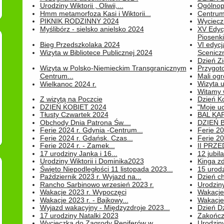
Urodziny Wiktorii , Oliwii,...
Ogólnopo
Hmm metamorfoza Kasi i Wiktorii...
Centrum
PIKNIK RODZINNY 2024
Wyciecz
Myślibórz - sielsko anielsko 2024
XV Edyc
Piosenki.
Bieg Przedszkolaka 2024
VI edyc
Wizyta w Bibliotece Publicznej 2024
Sceniczn
Dzień Z
Wizyta w Polsko-Niemieckim Transgranicznym
Przygot
Centrum...
Mali ogr
Wizyta 
Wielkanoc 2024 r.
Witamy 
Z wizytą na Poczcie
Dzień K
DZIEŃ KOBIET 2024
"Moje uc
Tłusty Czwartek 2024
BAL KA
Obchody Dnia Patrona Św....
DZIEŃ B
Ferie 2024 r. Gdynia -Centrum...
Ferie 20
Ferie 2024 r. Gdańsk. Czas...
Ferie 20
Ferie 2024 r. - Zamek...
II PRZ
17 urodziny Janka i 16...
12 jubil
Urodziny Wiktorii i Dominika2023
Kinga zd
Święto Niepodległości 11 listopada 2023...
15 urodz
Październik 2023 r. Wyjazd na...
Dzień c
Rancho Sarbinowo wrzesień 2023 r.
Urodziny 
Wakacje 2023 r. Wypoczęci
Wakacje
Wakacje 2023 r. - Bajkowy...
Wakacje
Wyjazd wakacyjny - Międzyzdroje 2023...
Dzień D
17 urodziny Natalki 2023
Zakończ
Wycieczka do Zagrody Reniferów w...
Urodziny 