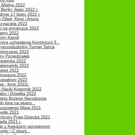
iny Kasi
-Mielno 2022
Berlin- lipiec 2022 r.
roje 17 lipiec 2022 r.
Oliwii, Kingi i Artura
zyjaciela 2022
ki na wycieczce 2022
Mamy 2022
iny Kamili
nicę uchwalenia Konstytucji 3...
zyprzedszkolny Turniej Tańca
leśniczego 2022
ny Poniedziałek
ietetyka 2022
atematyki 2022
obiet 2022
inozaura 2022
nawałowy 2022
 - ferie 2022r.
 Nauki Kopernik 2022
abci i Dziadka 2022
ięta Bożego Narodzenia
o kina na seans...
luszowego Misia 2021
redki 2021
chrony Praw Dziecka 2021
pada 2021 r.
ie z Księdzem wizytatorem
milu ! Z okazji...