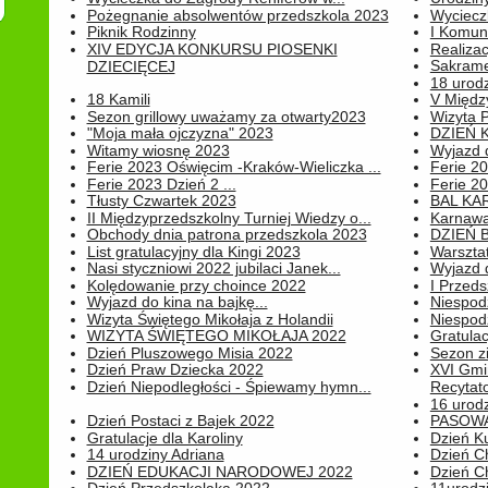
Pożegnanie absolwentów przedszkola 2023
Wyciecz
Piknik Rodzinny
I Komun
XIV EDYCJA KONKURSU PIOSENKI
Realiza
Sakrame
DZIECIĘCEJ
18 urodz
18 Kamili
V Między
Sezon grillowy uważamy za otwarty2023
Wizyta 
"Moja mała ojczyzna" 2023
DZIEŃ 
Witamy wiosnę 2023
Wyjazd d
Ferie 2023 Oświęcim -Kraków-Wieliczka ...
Ferie 20
Ferie 2023 Dzień 2 ...
Ferie 20
Tłusty Czwartek 2023
BAL KA
II Międzyprzedszkolny Turniej Wiedzy o...
Karnawa
Obchody dnia patrona przedszkola 2023
DZIEŃ B
List gratulacyjny dla Kingi 2023
Warszta
Nasi styczniowi 2022 jubilaci Janek...
Wyjazd 
Kolędowanie przy choince 2022
I Przeds
Wyjazd do kina na bajkę...
Niespod
Wizyta Świętego Mikołaja z Holandii
Niespod
WIZYTA ŚWIĘTEGO MIKOŁAJA 2022
Gratulac
Dzień Pluszowego Misia 2022
Sezon 
Dzień Praw Dziecka 2022
XVI Gmi
Dzień Niepodległości - Śpiewamy hymn...
Recytato
16 urodz
Dzień Postaci z Bajek 2022
PASOWA
Gratulacje dla Karoliny
Dzień K
14 urodziny Adriana
Dzień C
DZIEŃ EDUKACJI NARODOWEJ 2022
Dzień C