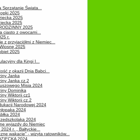
a Sprzątanie Świata...
ropki 2025
ziecka 2025
ziecka 2025
 RODZINNY 2025
 ciasto z owocami...
25 r.
e z przyjaciółmi z Niemiec...
Wiosnę 2025
obiet 2025
ulacyjny dla Kingi I...
ość z okazji Dnia Babci...
ziny Janka
iny Janka cz.2
luszowego Misia 2024
ziny Dominika
iny Wiktorii cz1
iny Wiktorii cz.2
dukacji Narodowej 2024
hłopaka 2024
abłka 2024
rzedszkolaka 2024
ne wyjazdy do Niemiec
2024 r. „ Bałtyckie...
zne wakacje" - wizyta ratowników...
DZIECKA 2024