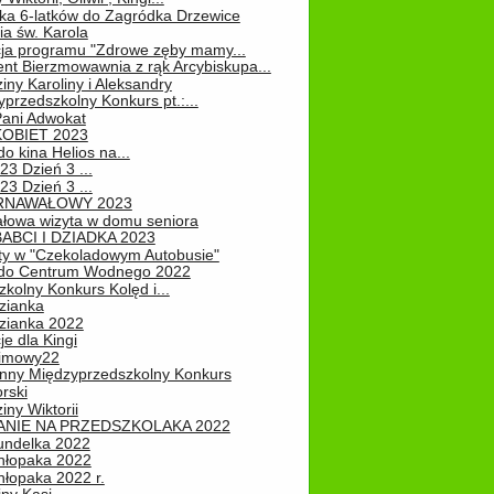
ka 6-latków do Zagródka Drzewice
ia św. Karola
cja programu "Zdrowe zęby mamy...
nt Bierzmowawnia z rąk Arcybiskupa...
iny Karoliny i Aleksandry
przedszkolny Konkurs pt.:...
Pani Adwokat
KOBIET 2023
o kina Helios na...
23 Dzień 3 ...
23 Dzień 3 ...
RNAWAŁOWY 2023
łowa wizyta w domu seniora
ABCI I DZIADKA 2023
ty w "Czekoladowym Autobusie"
do Centrum Wodnego 2022
zkolny Konkurs Kolęd i...
zianka
zianka 2022
je dla Kingi
zimowy22
nny Międzyprzedszkolny Konkurs
rski
iny Wiktorii
NIE NA PRZEDSZKOLAKA 2022
undelka 2022
hłopaka 2022
hłopaka 2022 r.