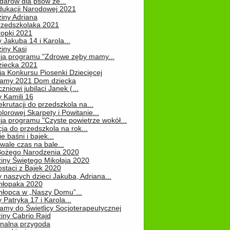
darów dla psów ze...
dukacji Narodowej 2021
iny Adriana
rzedszkolaka 2021
ropki 2021
 Jakuba 14 i Karola...
iny Kasi
cja programu "Zdrowe zęby mamy...
ziecka 2021
ja Konkursu Piosenki Dziecięcej
Mamy 2021 Dom dziecka
zniowi jubilaci Janek (...
 Kamili 16
ekrutacji do przedszkola na...
lorowej Skarpety i Powitanie...
ja programu "Czyste powietrze wokół...
ja do przedszkola na rok...
e baśni i bajek...
ale czas na bale...
Bożego Narodzenia 2020
iny Świętego Mikołaja 2020
staci z Bajek 2020
 naszych dzieci Jakuba, Adriana...
hłopaka 2020
hłopca w „Naszy Domu”...
 Patryka 17 i Karola...
amy do Świetlicy Socjoterapeutycznej
iny Cabrio Rajd
alna przygoda