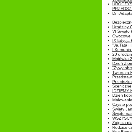
UROCZYS
PRZEDSZ
Dni Adapt
Bezpieczne
Urodziny O
VI Święto 
Owocowe s
IX Edycja 
"Ja,Tata i 
I Komunia 
20 urodziny
Majówka 
Dzień Ziem
"Żywy obra
Twierdza 
Przedstaw
Przedszkol
Sceniczne
IDZIEMY 
Dzień kobi
Malowanie
Czyste pow
Święty Ja
Święto na
WSZYSCY 
Zajęcia pl
Rodzice cz
Noc Emocj