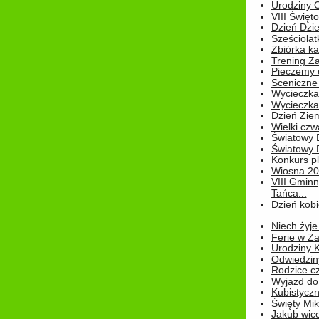
Urodziny Ol
VIII Święt
Dzień Dzi
Sześciolat
Zbiórka ka
Trening Za
Pieczemy 
Sceniczne 
Wycieczka
Wycieczka 
Dzień Zie
Wielki czw
Światowy 
Światowy 
Konkurs pl
Wiosna 2
VIII Gminn
Tańca...
Dzień kob
Niech żyje
Ferie w Z
Urodziny K
Odwiedzin
Rodzice cz
Wyjazd do
Kubistyczn
Święty Miko
Jakub wice