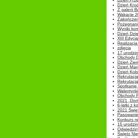
Dzień Prz
Dzień Kro
Z galerii B
Wakacje 2
Zakończen
Pożegnani
Wyniki ko
Dzień Dzi
XIII Edycj
Realizacj
zdjęcia
17 urodzin
Obchody Dn
Dzień Zie
Dzień Mar
Dzień Kolo
Rekrutacj
Rekrutacja
Spotkanie
Walentynk
Obchody P
2021 „Domo
6-latki z 
2021 Świe
Pasowanie
Konkurs re
15 urodzin
Odwiedziny
Święto Nie