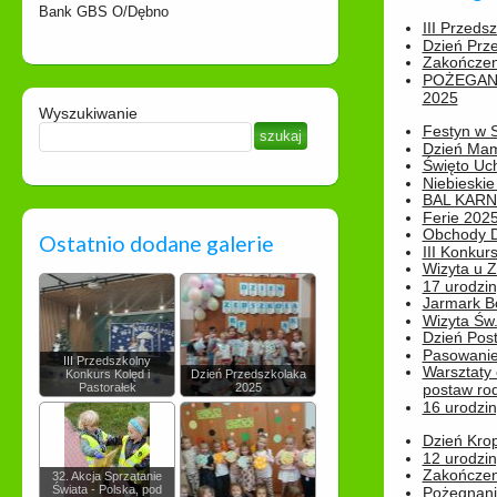
Bank GBS O/Dębno
III Przeds
Dzień Prz
Zakończen
POŻEGAN
2025
Wyszukiwanie
Festyn w 
Dzień Ma
Święto Uch
Niebieskie
BAL KAR
Ferie 2025
Obchody Dn
Ostatnio dodane galerie
III Konkurs
Wizyta u 
17 urodzin
Jarmark B
Wizyta Św.
Dzień Post
Pasowanie
III Przedszkolny
Warsztaty
Konkurs Kolęd i
Dzień Przedszkolaka
Pastorałek
2025
postaw rod
16 urodzin
Dzień Kro
12 urodzin
Zakończen
32. Akcja Sprzątanie
Świata - Polska, pod
Pożegnani