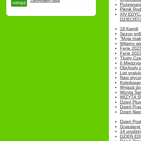
Zapomniałem hasła
Pożegnani
Piknik Rod
XIV EDYC
DZIECIĘC
18 Kamili
Sezon gri
"Moja mał
Witamy wi
Ferie 2023
Ferie 2023
Tłusty Cz
II Międzyp
Obchody d
List gratul
Nasi styczn
Kolędowan
Wyjazd do 
Wizyta Świ
WIZYTA Ś
Dzień Plu
Dzień Pra
Dzień Niep
Dzień Post
Gratulacje
14 urodzin
DZIEŃ ED