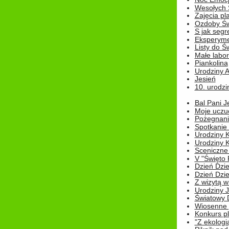
Wesołych 
Zajęcia pl
Ozdoby Św
S jak segr
Eksperyme
Listy do Ś
Małe labo
Piankolina
Urodziny A
Jesień
10. urodzin
Bal Pani J
Moje uczu
Pożegnani
Spotkanie
Urodziny K
Urodziny K
Sceniczne
V "Święto 
Dzień Dziec
Dzień Dziec
Z wizytą w
Urodziny Ju
Światowy 
Wiosenne 
Konkurs 
"Z ekologią