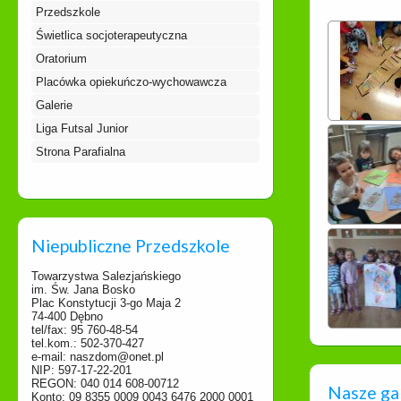
Przedszkole
Świetlica socjoterapeutyczna
Oratorium
Placówka opiekuńczo-wychowawcza
Galerie
Liga Futsal Junior
Strona Parafialna
Niepubliczne Przedszkole
Towarzystwa Salezjańskiego
im. Św. Jana Bosko
Plac Konstytucji 3-go Maja 2
74-400 Dębno
tel/fax: 95 760-48-54
tel.kom.: 502-370-427
e-mail: naszdom@onet.pl
NIP: 597-17-22-201
REGON: 040 014 608-00712
Nasze ga
Konto: 09 8355 0009 0043 6476 2000 0001