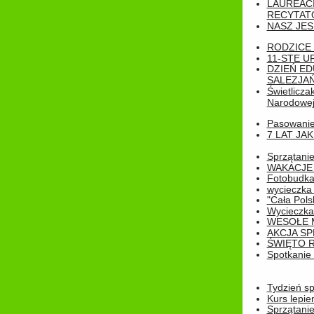
LAUREAC
RECYTATO
NASZ JES
RODZICE 
11-STE U
DZIEŃ E
SALEZJAŃ
Świetlicza
Narodowe
Pasowanie 
7 LAT JA
Sprzątanie
WAKACJE 
Fotobudk
wycieczka
"Cała Pols
Wycieczka
WESOŁE 
AKCJA SP
ŚWIĘTO 
Spotkanie 
Tydzień sp
Kurs lepie
Sprzątanie