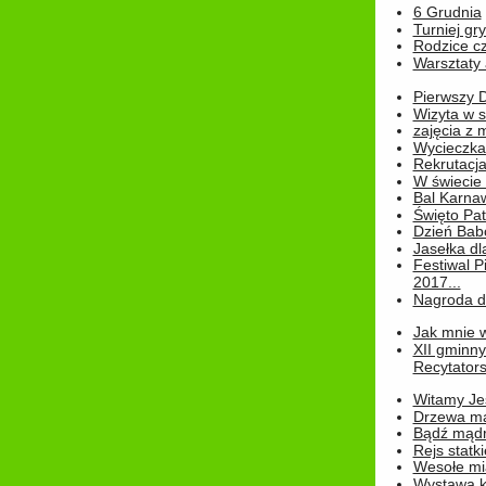
6 Grudnia
Turniej gry
Rodzice cz
Warsztaty 
Pierwszy 
Wizyta w s
zajęcia z
Wycieczka
Rekrutacja
W świecie
Bal Karna
Święto Pat
Dzień Babc
Jasełka dla
Festiwal P
2017...
Nagroda dl
Jak mnie w
XII gminn
Recytatorsk
Witamy Jes
Drzewa ma
Bądź mądr
Rejs statk
Wesołe mias
Wystawa k