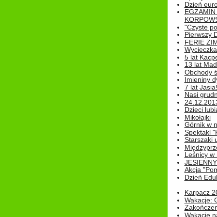
Dzień eur
EGZAMIN
KORPOWS
"Czyste po
Pierwszy 
FERIE ZI
Wycieczka 
5 lat Kacp
13 lat Madz
Obchody św
Imieniny d
7 lat Jasia
Nasi grudni
24.12.2013r
Dzieci lubi
Mikołajki
Górnik w 
Spektakl "
Starszaki 
Międzyprze
Leśnicy w
JESIENNY
Akcja "Pom
Dzień Edu
Karpacz 2
Wakacje: 
Zakończen
Wakacje n