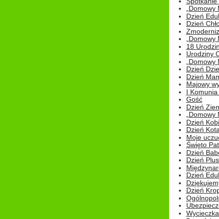
Spotkanie 
„Domowy Mi
Dzień Edu
Dzień Chł
Zmoderniz
„Domowy Mi
18 Urodzin
Urodziny Ol
„Domowy Mi
Dzień Dzie
Dzień Mam
Majowy wy
I Komunia S
Gość
Dzień Zie
„Domowy Mi
Dzień Kob
Dzień Kot
Moje uczuc
Święto Pat
Dzień Babc
Dzień Plu
Międzynar
Dzień Edu
Dziękuje
Dzień Kro
Ogólnopol
Ubezpiecz
Wycieczka