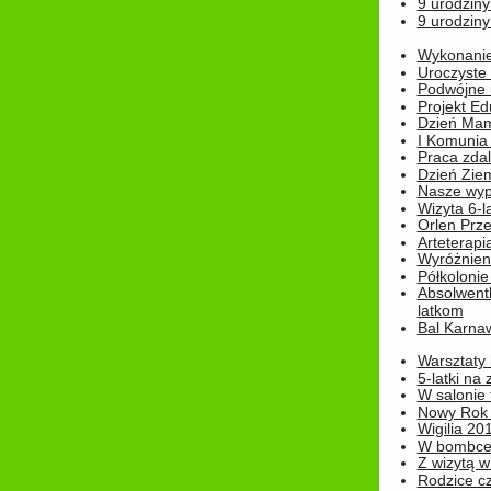
9 urodziny
9 urodziny
Wykonanie 
Uroczyste
Podwójne u
Projekt E
Dzień Mam
I Komunia S
Praca zdal
Dzień Ziem
Nasze wypi
Wizyta 6-l
Orlen Prz
Arteterapi
Wyróżnieni
Półkoloni
Absolwent
latkom
Bal Karna
Warsztaty
5-latki na
W salonie 
Nowy Rok
Wigilia 20
W bombc
Z wizytą w
Rodzice cz