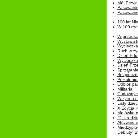
Mój Przyja
Pasowanie
Pasowanie
100 lat Ni
W 100 rocz
W przedszk
Wystawa kr
Wycieczka
Ruch w życ
Dzień Edu
Wycieczka 
Dzień Prz
Sprzątani
Bezpieczn
Półkolonie
Odbiór pam
Militaria
Cudownyc
Wizyta u d
Listy dziec
X Edycja K
Majówka n
21 Urodzin
Aktywnie 
Międzyprz
Debiuty” 