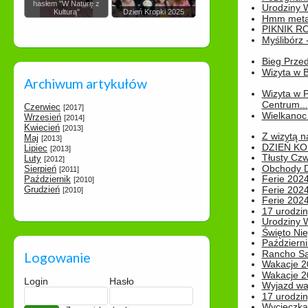
hasłem "W Naturę z
Urodziny Wik
Kulturą"
Dzień Kropki 2025
Hmm metamo
PIKNIK R
Myślibórz 
Bieg Prze
Wizyta w B
Archiwum artykułów
Wizyta w 
Centrum...
Czerwiec
[2017]
Wielkanoc 
Wrzesień
[2014]
Kwiecień
[2013]
Z wizytą n
Maj
[2013]
DZIEŃ KO
Lipiec
[2013]
Tłusty Cz
Luty
[2012]
Obchody Dn
Sierpień
[2011]
Ferie 2024
Październik
[2010]
Grudzień
Ferie 2024
[2010]
Ferie 2024
17 urodzin
Urodziny W
Święto Nie
Październi
Rancho Sa
Logowanie
Wakacje 2
Wakacje 20
Login
Hasło
Wyjazd wak
17 urodzin
Wycieczka