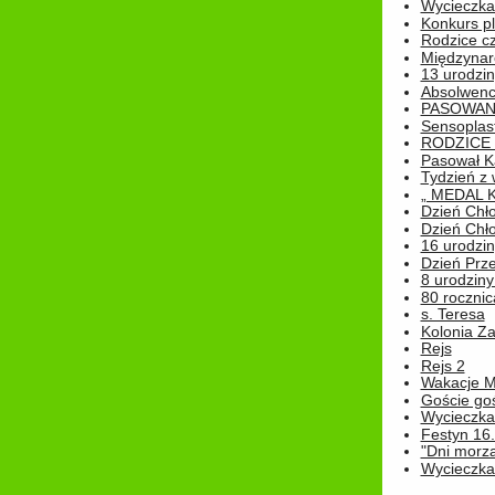
Wycieczka 
Konkurs pl
Rodzice cz
Międzynar
13 urodzin
Absolwenc
PASOWAN
Sensoplas
RODZICE 
Pasował K
Tydzień z
„ MEDAL 
Dzień Chł
Dzień Chł
16 urodziny
Dzień Prz
8 urodziny 
80 rocznic
s. Teresa
Kolonia Z
Rejs
Rejs 2
Wakacje M
Goście go
Wycieczka 
Festyn 16
"Dni morz
Wycieczka 