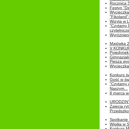
Rocznica 
Festyn "Dz
Wycieczka
"Fikoland"
Wizyta w L
"Czytamy D
czytelnicze
Wyróżnienie
Majówka 
V KONKUR
Pojedynek
Gimnazjali
Piesza wyc
Wycieczk
Konkurs św
Gość w świe
"Czytamy d
Naszym...
8 marca w
URODZINY 
Zajęcia r
Przedszkol
Spotkanie 
Wigilia w
Konkurs M