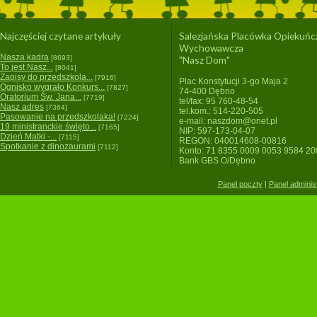
Najczęściej czytane artykuły
Salezjańska Placówka Opiekuńc
Wychowawcza
Nasza kadra
[8693]
"Nasz Dom"
To jest Nasz...
[8041]
Zapisy do przedszkola...
[7916]
Plac Konstytucji 3-go Maja 2
Ognisko wygrało Konkurs...
[7827]
74-400 Dębno
Oratorium Św. Jana...
[7719]
tel/fax: 95 760-48-54
Nasz adres
[7364]
tel.kom.: 514-220-505
Pasowanie na przedszkolaka!
[7224]
e-mail: naszdom@onet.pl
19 ministranckie święto...
[7165]
NIP: 597-173-04-07
Dzień Matki -...
[7115]
REGON: 040014608-00816
Spotkanie z dinozaurami
[7112]
Konto: 71 8355 0009 0053 9584 2
Bank GBS O/Dębno
Panel poczty
|
Panel adminis