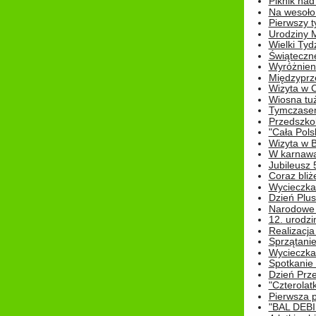
Piknik nad
Na wesoło
Pierwszy t
Urodziny 
Wielki Tyd
Świąteczne
Wyróżnieni
Międzyprz
Wizyta w 
Wiosna tuż,
Tymczasem 
Przedszkol
"Cała Pols
Wizyta w B
W karnawa
Jubileusz 
Coraz bliż
Wycieczka
Dzień Plus
Narodowe Ś
12. urodzi
Realizacja
Sprzątanie
Wycieczka
Spotkanie 
Dzień Prz
"Czterolat
Pierwsza 
"BAL DEB