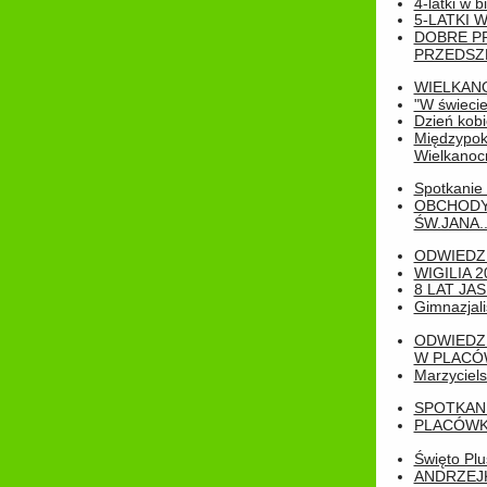
4-latki w b
5-LATKI W
DOBRE P
PRZEDSZ
WIELKAN
"W świecie
Dzień kobi
Międzypoko
Wielkanoc
Spotkanie 
OBCHODY
ŚW.JANA..
ODWIEDZ
WIGILIA 2
8 LAT JA
Gimnazjali
ODWIEDZ
W PLACÓW
Marzyciels
SPOTKAN
PLACÓWK
Święto Pl
ANDRZEJKI