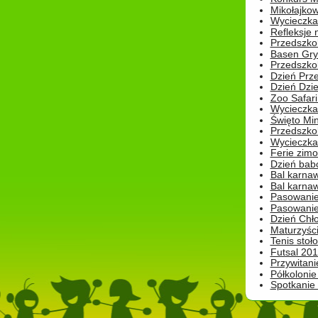
Mikołajko
Wycieczka 
Refleksje 
Przedszkol
Basen Gryf
Przedszkol
Dzień Prz
Dzień Dzie
Zoo Safari
Wycieczka 
Święto Min
Przedszkol
Wycieczka
Ferie zim
Dzień babc
Bal karna
Bal karna
Pasowanie
Pasowanie
Dzień Chło
Maturzyśc
Tenis stoł
Futsal 201
Przywitani
Półkolonie
Spotkanie