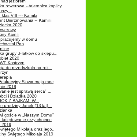
 nad jeziorem
ka rowerowa --tajemnica kaplicy
uszy...
klas VIII --- Kamila
nt Bierzmowania -- Kamilii
ziecka 2020
owerowy
iny Kamili
 – pracujemy w domu
chwstał Pan
nline
a grupy 3-latków do sklepu...
obiet 2020
 WF Kostrzyn
ja do przedszkola na rok...
rzyn
erapia
 Edukacyjny Słowa mają moc
ie 2019
nie jest sprawą serca” ...
abci i Dziadka 2020
OK Z BAJKAMI W...
 urodziny Janek (13 lat)...
zianka
wi goście w „Naszym Domu”
 kolędowanie przy choince
i 2019
więtego Mikołaja oraz jego...
iny Świętego Mikołaja 2019