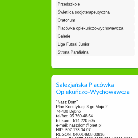
Przedszkole
Świetlica socjoterapeutyczna
Oratorium
Placówka opiekuńczo-wychowawcza
Galerie
Liga Futsal Junior
Strona Parafialna
Salezjańska Placówka
Opiekuńczo-Wychowawcza
"Nasz Dom"
Plac Konstytucji 3-go Maja 2
74-400 Dębno
tel/fax: 95 760-48-54
tel.kom.: 514-220-505
e-mail: naszdom@onet.pl
NIP: 597-173-04-07
REGON: 040014608-00816