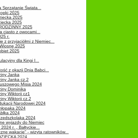
a Sprzątanie Świata...
ropki 2025
ziecka 2025
ziecka 2025
 RODZINNY 2025
 ciasto z owocami...
25 r.
e z przyjaciółmi z Niemiec...
Wiosnę 2025
obiet 2025
ulacyjny dla Kingi I...
ość z okazji Dnia Babci...
ziny Janka
iny Janka cz.2
luszowego Misia 2024
ziny Dominika
iny Wiktorii cz1
iny Wiktorii cz.2
dukacji Narodowej 2024
hłopaka 2024
abłka 2024
rzedszkolaka 2024
ne wyjazdy do Niemiec
2024 r. „ Bałtyckie...
zne wakacje" - wizyta ratowników...
DZIECKA 2024