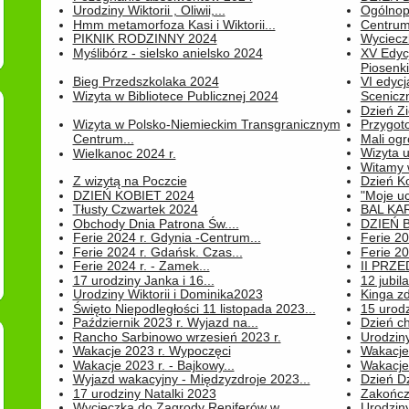
Urodziny Wiktorii , Oliwii,...
Ogólnopo
Hmm metamorfoza Kasi i Wiktorii...
Centrum
PIKNIK RODZINNY 2024
Wyciecz
Myślibórz - sielsko anielsko 2024
XV Edyc
Piosenki.
Bieg Przedszkolaka 2024
VI edyc
Wizyta w Bibliotece Publicznej 2024
Sceniczn
Dzień Z
Wizyta w Polsko-Niemieckim Transgranicznym
Przygot
Centrum...
Mali ogr
Wizyta 
Wielkanoc 2024 r.
Witamy 
Z wizytą na Poczcie
Dzień K
DZIEŃ KOBIET 2024
"Moje uc
Tłusty Czwartek 2024
BAL KA
Obchody Dnia Patrona Św....
DZIEŃ B
Ferie 2024 r. Gdynia -Centrum...
Ferie 20
Ferie 2024 r. Gdańsk. Czas...
Ferie 20
Ferie 2024 r. - Zamek...
II PRZ
17 urodziny Janka i 16...
12 jubil
Urodziny Wiktorii i Dominika2023
Kinga zd
Święto Niepodległości 11 listopada 2023...
15 urodz
Październik 2023 r. Wyjazd na...
Dzień c
Rancho Sarbinowo wrzesień 2023 r.
Urodziny 
Wakacje 2023 r. Wypoczęci
Wakacje
Wakacje 2023 r. - Bajkowy...
Wakacje
Wyjazd wakacyjny - Międzyzdroje 2023...
Dzień D
17 urodziny Natalki 2023
Zakończ
Wycieczka do Zagrody Reniferów w...
Urodziny 