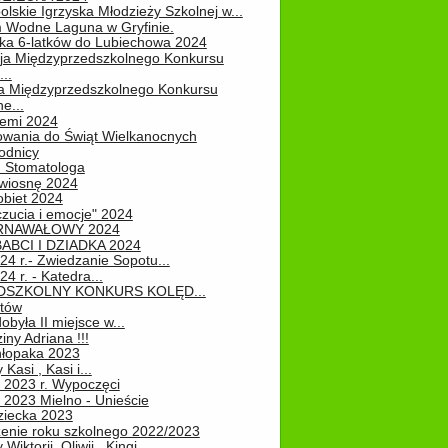
lskie Igrzyska Młodzieży Szkolnej w...
 Wodne Laguna w Gryfinie.
ka 6-latków do Lubiechowa 2024
ja Międzyprzedszkolnego Konkursu
..
ja Międzyprzedszkolnego Konkursu
e...
iemi 2024
owania do Świąt Wielkanocnych
odnicy
u Stomatologa
wiosnę 2024
obiet 2024
zucia i emocje" 2024
RNAWAŁOWY 2024
ABCI I DZIADKA 2024
24 r.- Zwiedzanie Sopotu...
24 r. - Katedra...
EDSZKOLNY KONKURS KOLĘD...
atów
obyła II miejsce w...
iny Adriana !!!
hłopaka 2023
Kasi , Kasi i...
 2023 r. Wypoczęci
 2023 Mielno - Unieście
ziecka 2023
enie roku szkolnego 2022/2023
Wiktorii, Oliwii , Kingi...