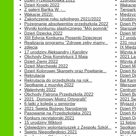
Dzień Przedszkolaka 2022
11urodz
Dzień Kropki 2022
Wakacje
Z galerii Bartka W. -...
Tierpark 
Wakacje 2022r.
Międzyzd
Zakończenie roku szkolnego 2021/2022
Urodziny 
Pożegnanie absolwentów przedszkola 2022
Dzień Pr
Wyniki konkursu plastycznego "Mój pomnik"
Starsza
Dzień Dziecka 2022
Dzień 
XIII Edycja Konkursu Piosenki Dziecięcej
17 urodz
Realizacja programu "Zdrowe zęby mamy...
231 rocz
zdjęcia
IX Międ
17 urodziny Aleksandry i Karoliny
Wizyta 
Obchody Dnia Konstytucji 3 Maja
2021 La
Dzień Ziemi 2022
Wizyta d
Dzień Marchewki 2022
Dzień M
Dzień Kolorowej Skarpety oraz Powitanie...
Dzień K
Rekrutacja
Dzień D
Rekrutacja do przedszkola na rok...
Bal Kar
Spotkanie z muzyką 2022
Warszawa
Walentynki 2022
Centrum
Obchody Patrona Przedszkola 2022
Dzień B
2021 „Domowy Mistrz Ortografii”
2021 Św
6-latki z kolędą u seniorów
Wyjazd d
2021 Święta Bożego Narodzenia
Dzień P
Pasowanie na Przedszkolaka 2021
Dzień K
Konkurs recytatorski 2021
Dzień O
15 urodziny Wiktorii
11 listo
Odwiedziny wolontariuszek z Zespołu Szkół...
Spotkan
Święto Niepodległości 2021
Drogi Ka