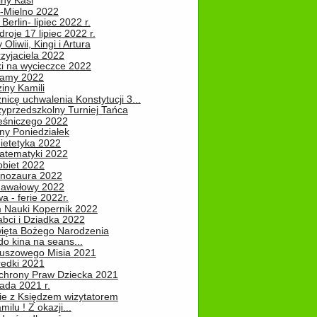
iny Kasi
-Mielno 2022
Berlin- lipiec 2022 r.
roje 17 lipiec 2022 r.
Oliwii, Kingi i Artura
zyjaciela 2022
ki na wycieczce 2022
Mamy 2022
iny Kamili
nicę uchwalenia Konstytucji 3...
zyprzedszkolny Turniej Tańca
leśniczego 2022
ny Poniedziałek
ietetyka 2022
atematyki 2022
obiet 2022
inozaura 2022
nawałowy 2022
 - ferie 2022r.
 Nauki Kopernik 2022
abci i Dziadka 2022
ięta Bożego Narodzenia
o kina na seans...
luszowego Misia 2021
redki 2021
chrony Praw Dziecka 2021
pada 2021 r.
ie z Księdzem wizytatorem
milu ! Z okazji...