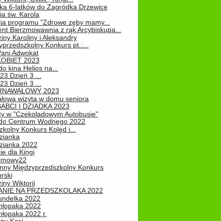
ka 6-latków do Zagródka Drzewice
ia św. Karola
cja programu "Zdrowe zęby mamy...
nt Bierzmowawnia z rąk Arcybiskupa...
iny Karoliny i Aleksandry
przedszkolny Konkurs pt.:...
Pani Adwokat
KOBIET 2023
o kina Helios na...
23 Dzień 3 ...
23 Dzień 3 ...
RNAWAŁOWY 2023
łowa wizyta w domu seniora
ABCI I DZIADKA 2023
ty w "Czekoladowym Autobusie"
do Centrum Wodnego 2022
zkolny Konkurs Kolęd i...
zianka
zianka 2022
je dla Kingi
zimowy22
nny Międzyprzedszkolny Konkurs
rski
iny Wiktorii
NIE NA PRZEDSZKOLAKA 2022
undelka 2022
hłopaka 2022
hłopaka 2022 r.