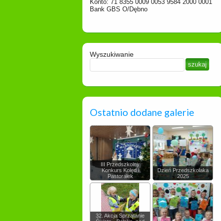
Konto: 71 8355 0009 0053 9584 2000 0001
Bank GBS O/Dębno
Wyszukiwanie
Ostatnio dodane galerie
III Przedszkolny
Konkurs Kolęd i
Dzień Przedszkolaka
Pastorałek
2025
32. Akcja Sprzątanie