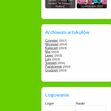
Świata - Polska, pod
hasłem "W Naturę z
Kulturą"
Dzień Kropki 2025
Archiwum artykułów
Czerwiec
[2017]
Wrzesień
[2014]
Kwiecień
[2013]
Maj
[2013]
Lipiec
[2013]
Luty
[2012]
Sierpień
[2011]
Październik
[2010]
Grudzień
[2010]
Logowanie
Login
Hasło