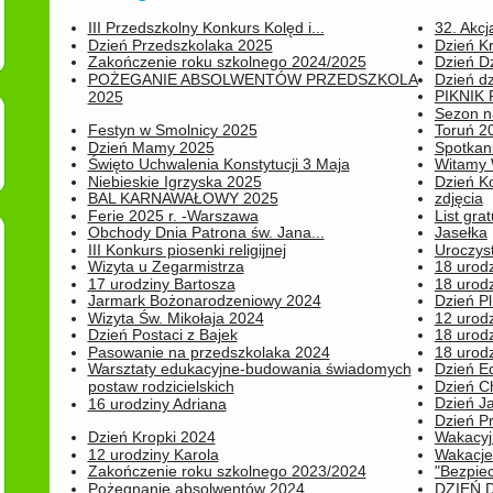
III Przedszkolny Konkurs Kolęd i...
32. Akcj
Dzień Przedszkolaka 2025
Dzień K
Zakończenie roku szkolnego 2024/2025
Dzień D
POŻEGANIE ABSOLWENTÓW PRZEDSZKOLA
Dzień d
PIKNIK
2025
Sezon na
Festyn w Smolnicy 2025
Toruń 20
Dzień Mamy 2025
Spotkani
Święto Uchwalenia Konstytucji 3 Maja
Witamy 
Niebieskie Igrzyska 2025
Dzień K
BAL KARNAWAŁOWY 2025
zdjęcia
Ferie 2025 r. -Warszawa
List grat
Obchody Dnia Patrona św. Jana...
Jasełka
III Konkurs piosenki religijnej
Uroczyst
Wizyta u Zegarmistrza
18 urod
17 urodziny Bartosza
18 urodz
Jarmark Bożonarodzeniowy 2024
Dzień P
Wizyta Św. Mikołaja 2024
12 urod
Dzień Postaci z Bajek
18 urodz
Pasowanie na przedszkolaka 2024
18 urodz
Warsztaty edukacyjne-budowania świadomych
Dzień E
postaw rodzicielskich
Dzień C
Dzień J
16 urodziny Adriana
Dzień P
Dzień Kropki 2024
Wakacyj
12 urodziny Karola
Wakacje 
Zakończenie roku szkolnego 2023/2024
"Bezpiec
Pożegnanie absolwentów 2024
DZIEŃ 