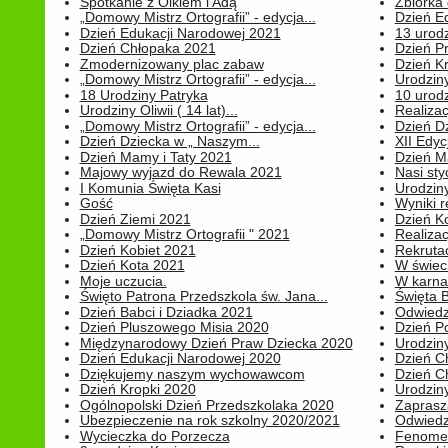
Spotkanie z Olkiem i Adą
Zbiórka 
„Domowy Mistrz Ortografii” - edycja...
Dzień E
Dzień Edukacji Narodowej 2021
13 urodz
Dzień Chłopaka 2021
Dzień P
Zmodernizowany plac zabaw
Dzień K
„Domowy Mistrz Ortografii” - edycja...
Urodziny
18 Urodziny Patryka
10 urodz
Urodziny Oliwii ( 14 lat)...
Realiza
„Domowy Mistrz Ortografii” - edycja...
Dzień D
Dzień Dziecka w „ Naszym...
XII Edyc
Dzień Mamy i Taty 2021
Dzień 
Majowy wyjazd do Rewala 2021
Nasi styc
I Komunia Święta Kasi
Urodziny
Gość
Wyniki r
Dzień Ziemi 2021
Dzień Ko
„Domowy Mistrz Ortografii " 2021
Realizac
Dzień Kobiet 2021
Rekrutac
Dzień Kota 2021
W świeci
Moje uczucia.
W karnaw
Święto Patrona Przedszkola św. Jana...
Święta 
Dzień Babci i Dziadka 2021
Odwiedz
Dzień Pluszowego Misia 2020
Dzień Po
Międzynarodowy Dzień Praw Dziecka 2020
Urodziny
Dzień Edukacji Narodowej 2020
Dzień C
Dziękujemy naszym wychowawcom
Dzień C
Dzień Kropki 2020
Urodziny
Ogólnopolski Dzień Przedszkolaka 2020
Zaprasz
Ubezpieczenie na rok szkolny 2020/2021
Odwiedz
Wycieczka do Porzecza
Fenomen