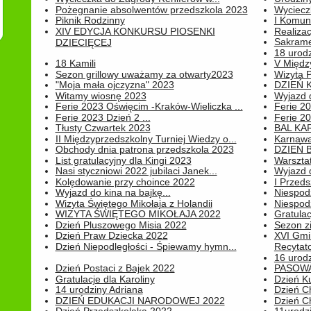
Pożegnanie absolwentów przedszkola 2023
Wyciecz
Piknik Rodzinny
I Komun
XIV EDYCJA KONKURSU PIOSENKI
Realiza
Sakrame
DZIECIĘCEJ
18 urodz
18 Kamili
V Między
Sezon grillowy uważamy za otwarty2023
Wizyta 
"Moja mała ojczyzna" 2023
DZIEŃ 
Witamy wiosnę 2023
Wyjazd d
Ferie 2023 Oświęcim -Kraków-Wieliczka ...
Ferie 20
Ferie 2023 Dzień 2 ...
Ferie 20
Tłusty Czwartek 2023
BAL KA
II Międzyprzedszkolny Turniej Wiedzy o...
Karnawa
Obchody dnia patrona przedszkola 2023
DZIEŃ B
List gratulacyjny dla Kingi 2023
Warszta
Nasi styczniowi 2022 jubilaci Janek...
Wyjazd 
Kolędowanie przy choince 2022
I Przeds
Wyjazd do kina na bajkę...
Niespod
Wizyta Świętego Mikołaja z Holandii
Niespod
WIZYTA ŚWIĘTEGO MIKOŁAJA 2022
Gratulac
Dzień Pluszowego Misia 2022
Sezon 
Dzień Praw Dziecka 2022
XVI Gmi
Dzień Niepodległości - Śpiewamy hymn...
Recytato
16 urodz
Dzień Postaci z Bajek 2022
PASOWA
Gratulacje dla Karoliny
Dzień K
14 urodziny Adriana
Dzień C
DZIEŃ EDUKACJI NARODOWEJ 2022
Dzień C