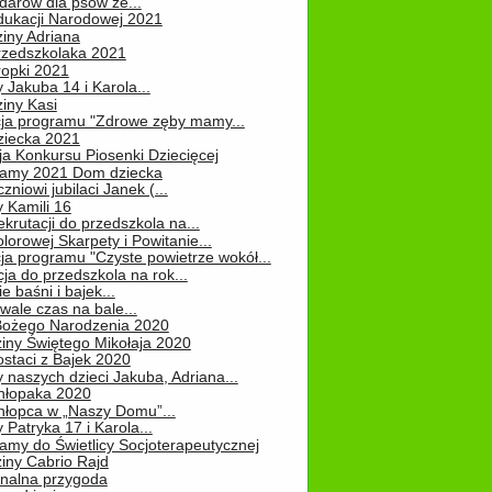
darów dla psów ze...
dukacji Narodowej 2021
iny Adriana
rzedszkolaka 2021
ropki 2021
 Jakuba 14 i Karola...
iny Kasi
cja programu "Zdrowe zęby mamy...
ziecka 2021
ja Konkursu Piosenki Dziecięcej
Mamy 2021 Dom dziecka
zniowi jubilaci Janek (...
 Kamili 16
ekrutacji do przedszkola na...
lorowej Skarpety i Powitanie...
ja programu "Czyste powietrze wokół...
ja do przedszkola na rok...
e baśni i bajek...
ale czas na bale...
Bożego Narodzenia 2020
iny Świętego Mikołaja 2020
staci z Bajek 2020
 naszych dzieci Jakuba, Adriana...
hłopaka 2020
hłopca w „Naszy Domu”...
 Patryka 17 i Karola...
amy do Świetlicy Socjoterapeutycznej
iny Cabrio Rajd
alna przygoda