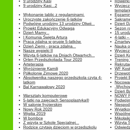
9 urodziny Kasi
Rowerki
9 urodziny Kasi...2
Wyciecz
templari
Wykonanie tablic z regulaminami.
Egzamin 
Uroczyste zakończenie 6-latków
Sakrame
Podwójne urodziny 13 urodziny Oliwii...
Dzień D
Projekt Edukacyjny Odwaga
Sezon r
Dzień Mamy...
15 urodz
I Komunia Święta Artura
4-latki
Praca zdalna w grupie 5-latków.
Zmartwy
Dzień Ziemi - praca zdalna...
Nauka o
Nasze wypieki II
Wycieczk
Wizyta 6-latków na Dniach Otwartych...
Dzień K
Orlen Przedszkoliada Tour 2020
Trening
Arteterapia
Rekrutac
Wyróżnienie Kamili
WF Kost
Półkolonie Zimowe 2020
Drzewot
Absolwentka naszego przedszkola czyta 4-
Projekt
latkom
Nocowan
„Wychowa
Bal Karnawałowy 2020
Dzień B
Warsztaty komputerowe
NOWY R
5-latki na zajęciach Sensoplastyka®
Podwójne
W salonie fryzjerskim
Niespod
Nowy Rok 2020
Wyjątko
Wigilia 2019
Wspólne
W bombce
Mikołajk
Z wizytą w Szkole Specjalnej...
Wizyta Ś
Rodzice czytają dzieciom w przedszkolu
Odwiedz