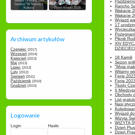
Świata - Polska, pod
Październi
hasłem "W Naturę z
Rancho Sa
Kulturą"
Dzień Kropki 2025
Wakacje 2
Wakacje 20
Wyjazd wak
17 urodzin
Wycieczka
Pożegnani
Archiwum artykułów
Piknik Rod
XIV EDYC
DZIECIĘC
Czerwiec
[2017]
Wrzesień
[2014]
18 Kamili
Kwiecień
[2013]
Sezon gri
Maj
[2013]
"Moja mał
Lipiec
[2013]
Witamy wi
Luty
[2012]
Ferie 2023
Sierpień
[2011]
Ferie 2023
Październik
[2010]
Tłusty Cz
Grudzień
[2010]
II Międzyp
Obchody d
List gratul
Nasi styczn
Kolędowan
Wyjazd do 
Logowanie
Wizyta Świ
WIZYTA Ś
Login
Hasło
Dzień Plu
Dzień Pra