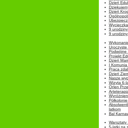
Dzień Edu
Dziękuje
Dzień Kro
Ogólnopol
Ubezpiecz
Wycieczka
9 urodziny
9 urodziny
Wykonanie 
Uroczyste
Podwójne u
Projekt E
Dzień Mam
I Komunia S
Praca zdal
Dzień Ziem
Nasze wypi
Wizyta 6-l
Orlen Prz
Arteterapi
Wyróżnieni
Półkoloni
Absolwent
latkom
Bal Karna
Warsztaty
5-latki na