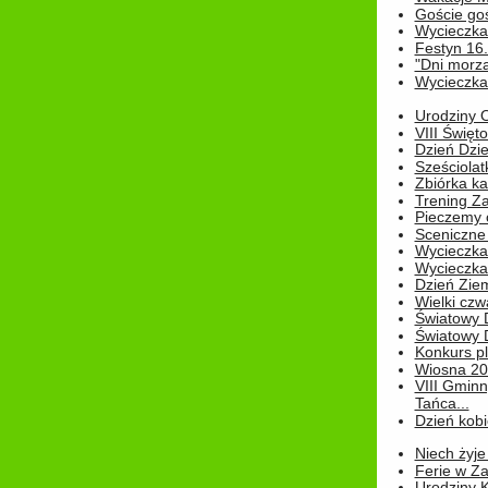
Goście go
Wycieczka 
Festyn 16
"Dni morz
Wycieczka 
Urodziny Ol
VIII Święt
Dzień Dzi
Sześciolat
Zbiórka ka
Trening Za
Pieczemy 
Sceniczne 
Wycieczka
Wycieczka 
Dzień Zie
Wielki czw
Światowy 
Światowy 
Konkurs pl
Wiosna 2
VIII Gminn
Tańca...
Dzień kob
Niech żyje
Ferie w Z
Urodziny K