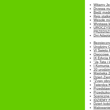
Witamy Jes
Drzewa ma
Bądź mądr
Rejs statk
Wesołe mias
Wystawa k
UROCZYS
PRZEDSZ
Dni Adapt
Bezpieczne
Urodziny O
VI Święto 
Owocowe s
IX Edycja 
"Ja,Tata i 
I Komunia 
20 urodziny
Majówka 
Dzień Ziem
"Żywy obra
Twierdza 
Przedstaw
Przedszkol
Sceniczne
IDZIEMY 
Dzień kobi
Malowanie