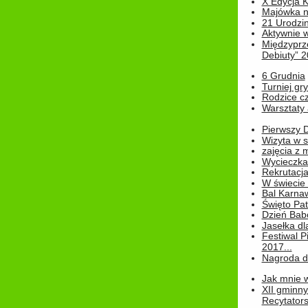
X Edycja K
Majówka n
21 Urodzin
Aktywnie 
Międzyprz
Debiuty” 
6 Grudnia
Turniej gry
Rodzice cz
Warsztaty 
Pierwszy 
Wizyta w s
zajęcia z
Wycieczka
Rekrutacja
W świecie
Bal Karna
Święto Pat
Dzień Babc
Jasełka dla
Festiwal P
2017...
Nagroda dl
Jak mnie w
XII gminn
Recytatorsk