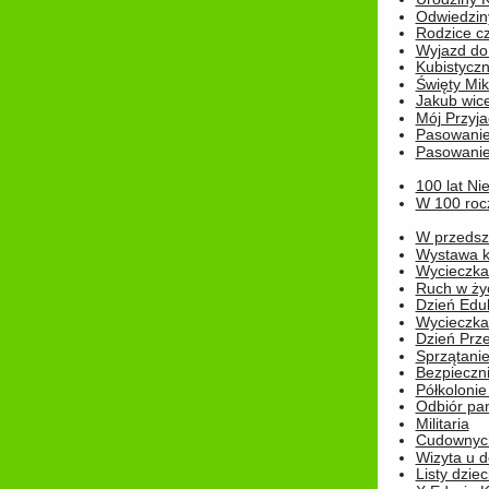
Odwiedzin
Rodzice cz
Wyjazd do
Kubistyczn
Święty Miko
Jakub wice
Mój Przyja
Pasowanie
Pasowanie
100 lat Ni
W 100 rocz
W przedszk
Wystawa kr
Wycieczka
Ruch w życ
Dzień Edu
Wycieczka 
Dzień Prz
Sprzątani
Bezpieczn
Półkolonie
Odbiór pam
Militaria
Cudownyc
Wizyta u d
Listy dziec