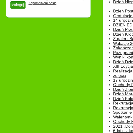
Dzień Niep
Zapomniałem hasła
Dzień Post
Gratulacje
14 urodzin
DZIEŃ ED
Dzień Prz
Dzień Kro
Z galerii B
Wakacje 2
Zakończen
Pożegnani
Wyniki ko
Dzień Dzi
XIII Edycj
Realizacj
zdjęcia
17 urodzin
Obchody Dn
Dzień Zie
Dzień Mar
Dzień Kolo
Rekrutacj
Rekrutacja
Spotkanie
Walentynk
Obchody P
2021 „Domo
6-latki z 