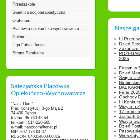
Przedszkole
Świetlica socjoterapeutyczna
Oratorium
Nasze ga
Placówka opiekuńczo-wychowawcza
Galerie
III Przeds
Dzień Prz
Liga Futsal Junior
Zakończen
Strona Parafialna
POŻEGAN
2025
Festyn w 
Dzień Ma
Święto Uch
Niebieskie
Salezjańska Placówka
BAL KAR
Opiekuńczo-Wychowawcza
Ferie 2025
Obchody Dn
III Konkurs
"Nasz Dom"
Wizyta u 
Plac Konstytucji 3-go Maja 2
17 urodzin
74-400 Dębno
Jarmark B
tel/fax: 95 760-48-54
Wizyta Św.
tel.kom.: 514-220-505
Dzień Post
e-mail: naszdom@onet.pl
Pasowanie
NIP: 597-173-04-07
Warsztaty
REGON: 040014608-00816