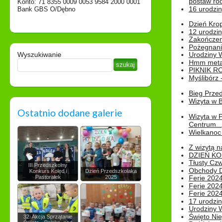
postaw rod
Konto: 71 8355 0009 0053 9584 2000 0001
16 urodzin
Bank GBS O/Dębno
Dzień Kro
12 urodzin
Zakończen
Pożegnani
Wyszukiwanie
Urodziny Wik
Hmm metamo
PIKNIK R
Myślibórz 
Bieg Prze
Wizyta w B
Ostatnio dodane galerie
Wizyta w 
Centrum...
Wielkanoc 
Z wizytą n
DZIEŃ KO
Tłusty Cz
III Przedszkolny
Obchody Dn
Konkurs Kolęd i
Dzień Przedszkolaka
Pastorałek
2025
Ferie 2024
Ferie 2024
Ferie 2024
17 urodzin
Urodziny W
Święto Nie
32. Akcja Sprzątanie