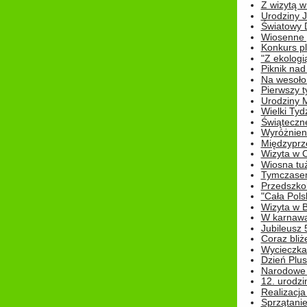
Z wizytą w
Urodziny Ju
Światowy 
Wiosenne 
Konkurs 
"Z ekologią
Piknik nad
Na wesoło
Pierwszy t
Urodziny 
Wielki Tyd
Świąteczne
Wyróżnieni
Międzyprz
Wizyta w 
Wiosna tuż,
Tymczasem 
Przedszkol
"Cała Pols
Wizyta w B
W karnawa
Jubileusz 
Coraz bliż
Wycieczka
Dzień Plus
Narodowe Ś
12. urodzi
Realizacja
Sprzątanie