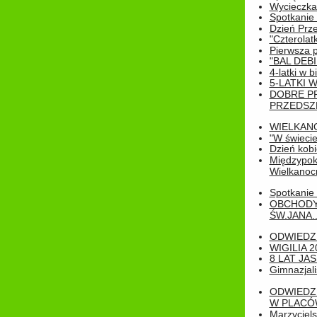
Wycieczka
Spotkanie 
Dzień Prz
"Czterolat
Pierwsza 
"BAL DEB
4-latki w b
5-LATKI W
DOBRE P
PRZEDSZ
WIELKAN
"W świecie
Dzień kobi
Międzypoko
Wielkanoc
Spotkanie 
OBCHODY
ŚW.JANA..
ODWIEDZ
WIGILIA 2
8 LAT JA
Gimnazjali
ODWIEDZ
W PLACÓW
Marzyciels