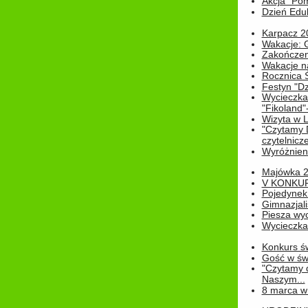
Akcja "Pom
Dzień Edu
Karpacz 2
Wakacje: 
Zakończen
Wakacje n
Rocznica 
Festyn "Dz
Wycieczka
"Fikoland"
Wizyta w L
"Czytamy D
czytelnicze
Wyróżnienie
Majówka 
V KONKUR
Pojedynek
Gimnazjali
Piesza wyc
Wycieczk
Konkurs św
Gość w świe
"Czytamy d
Naszym...
8 marca w