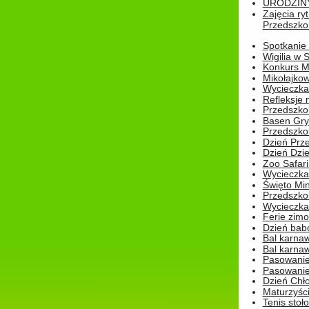
URODZINY 
Zajęcia r
Przedszkol
Spotkanie 
Wigilia w
Konkurs M
Mikołajko
Wycieczka 
Refleksje 
Przedszkol
Basen Gryf
Przedszkol
Dzień Prz
Dzień Dzie
Zoo Safari
Wycieczka 
Święto Min
Przedszkol
Wycieczka
Ferie zim
Dzień babc
Bal karna
Bal karna
Pasowanie
Pasowanie
Dzień Chło
Maturzyśc
Tenis stoł