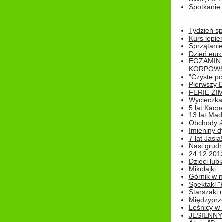
Spotkanie 
Tydzień sp
Kurs lepie
Sprzątanie
Dzień eur
EGZAMIN
KORPOWS
"Czyste po
Pierwszy 
FERIE ZI
Wycieczka 
5 lat Kacp
13 lat Madz
Obchody św
Imieniny d
7 lat Jasia
Nasi grudni
24.12.2013r
Dzieci lubi
Mikołajki
Górnik w 
Spektakl "
Starszaki 
Międzyprze
Leśnicy w
JESIENNY