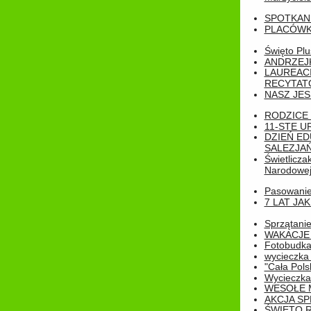
SPOTKAN
PLACÓWK
Święto Pl
ANDRZEJKI
LAUREAC
RECYTATO
NASZ JES
RODZICE 
11-STE U
DZIEŃ E
SALEZJAŃ
Świetlicza
Narodowe
Pasowanie 
7 LAT JA
Sprzątanie
WAKACJE 
Fotobudk
wycieczka
"Cała Pols
Wycieczka
WESOŁE 
AKCJA SP
ŚWIĘTO 