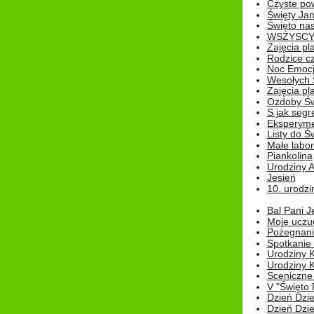
Czyste pow
Święty Ja
Święto na
WSZYSCY 
Zajęcia pl
Rodzice cz
Noc Emocj
Wesołych 
Zajęcia pl
Ozdoby Św
S jak segr
Eksperyme
Listy do Ś
Małe labo
Piankolina
Urodziny A
Jesień
10. urodzin
Bal Pani J
Moje uczu
Pożegnani
Spotkanie
Urodziny K
Urodziny K
Sceniczne
V "Święto 
Dzień Dziec
Dzień Dziec