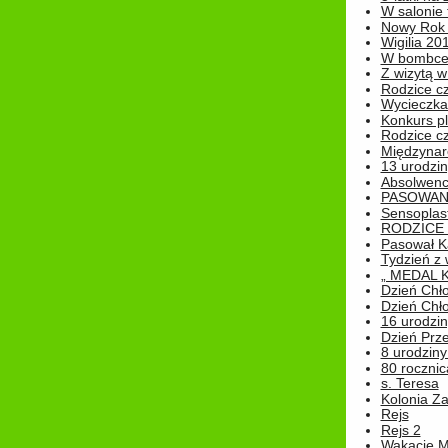
W salonie 
Nowy Rok
Wigilia 20
W bombc
Z wizytą w
Rodzice cz
Wycieczka 
Konkurs pl
Rodzice cz
Międzynar
13 urodzin
Absolwenc
PASOWAN
Sensoplas
RODZICE 
Pasował K
Tydzień z
„ MEDAL 
Dzień Chł
Dzień Chł
16 urodziny
Dzień Prz
8 urodziny 
80 rocznic
s. Teresa
Kolonia Z
Rejs
Rejs 2
Wakacje M