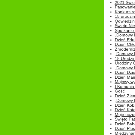
2021 Świe
Pasowanie
Konkurs re
15 urodzin
Odwiedziny
Święto Nie
Spotkanie 
„Domowy Mi
Dzień Edu
Dzień Chł
Zmoderniz
„Domowy Mi
18 Urodzin
Urodziny Ol
„Domowy Mi
Dzień Dzie
Dzień Mam
Majowy wy
I Komunia S
Gość
Dzień Zie
„Domowy Mi
Dzień Kob
Dzień Kot
Moje uczuc
Święto Pat
Dzień Babc
Dzień Plu
Międzynar