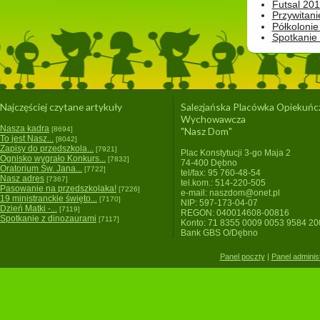
Futsal 201
Przywitani
Półkolonie
Spotkanie
Najczęściej czytane artykuły
Salezjańska Placówka Opiekuńc
Wychowawcza
Nasza kadra
[8694]
"Nasz Dom"
To jest Nasz...
[8042]
Zapisy do przedszkola...
[7921]
Plac Konstytucji 3-go Maja 2
Ognisko wygrało Konkurs...
[7832]
74-400 Dębno
Oratorium Św. Jana...
[7722]
tel/fax: 95 760-48-54
Nasz adres
[7367]
tel.kom.: 514-220-505
Pasowanie na przedszkolaka!
[7226]
e-mail: naszdom@onet.pl
19 ministranckie święto...
[7170]
NIP: 597-173-04-07
Dzień Matki -...
[7119]
REGON: 040014608-00816
Spotkanie z dinozaurami
[7117]
Konto: 71 8355 0009 0053 9584 2
Bank GBS O/Dębno
Panel poczty
|
Panel adminis