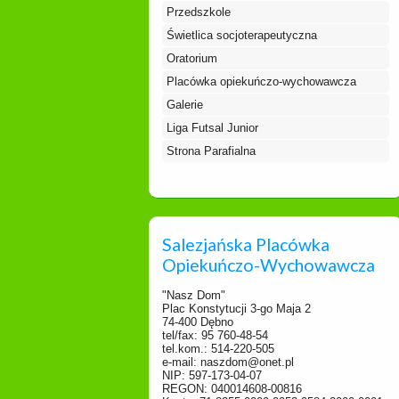
Przedszkole
Świetlica socjoterapeutyczna
Oratorium
Placówka opiekuńczo-wychowawcza
Galerie
Liga Futsal Junior
Strona Parafialna
Salezjańska Placówka
Opiekuńczo-Wychowawcza
"Nasz Dom"
Plac Konstytucji 3-go Maja 2
74-400 Dębno
tel/fax: 95 760-48-54
tel.kom.: 514-220-505
e-mail: naszdom@onet.pl
NIP: 597-173-04-07
REGON: 040014608-00816