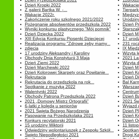
Dzień Przedszkolaka 2022
11urodz
Dzień Kropki 2022
Wakacje
Z galerii Bartka W. -...
Tierpark 
Wakacje 2022r.
Międzyzd
Zakończenie roku szkolnego 2021/2022
Urodziny 
Pożegnanie absolwentów przedszkola 2022
Dzień Pr
Wyniki konkursu plastycznego "Mój pomnik"
Starsza
Dzień Dziecka 2022
Dzień 
XIII Edycja Konkursu Piosenki Dziecięcej
17 urodz
Realizacja programu "Zdrowe zęby mamy...
231 rocz
zdjęcia
IX Międ
17 urodziny Aleksandry i Karoliny
Wizyta 
Obchody Dnia Konstytucji 3 Maja
2021 La
Dzień Ziemi 2022
Wizyta d
Dzień Marchewki 2022
Dzień M
Dzień Kolorowej Skarpety oraz Powitanie...
Dzień K
Rekrutacja
Dzień D
Rekrutacja do przedszkola na rok...
Bal Kar
Spotkanie z muzyką 2022
Warszawa
Walentynki 2022
Centrum
Obchody Patrona Przedszkola 2022
Dzień B
2021 „Domowy Mistrz Ortografii”
2021 Św
6-latki z kolędą u seniorów
Wyjazd d
2021 Święta Bożego Narodzenia
Dzień P
Pasowanie na Przedszkolaka 2021
Dzień K
Konkurs recytatorski 2021
Dzień O
15 urodziny Wiktorii
11 listo
Odwiedziny wolontariuszek z Zespołu Szkół...
Spotkan
Święto Niepodległości 2021
Drogi Ka