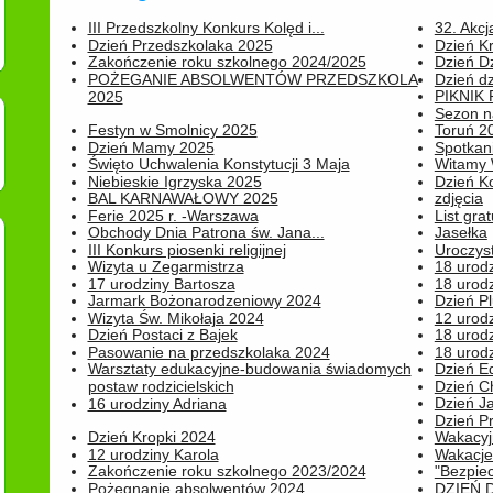
III Przedszkolny Konkurs Kolęd i...
32. Akcj
Dzień Przedszkolaka 2025
Dzień K
Zakończenie roku szkolnego 2024/2025
Dzień D
POŻEGANIE ABSOLWENTÓW PRZEDSZKOLA
Dzień d
PIKNIK
2025
Sezon na
Festyn w Smolnicy 2025
Toruń 20
Dzień Mamy 2025
Spotkani
Święto Uchwalenia Konstytucji 3 Maja
Witamy 
Niebieskie Igrzyska 2025
Dzień K
BAL KARNAWAŁOWY 2025
zdjęcia
Ferie 2025 r. -Warszawa
List grat
Obchody Dnia Patrona św. Jana...
Jasełka
III Konkurs piosenki religijnej
Uroczyst
Wizyta u Zegarmistrza
18 urod
17 urodziny Bartosza
18 urodz
Jarmark Bożonarodzeniowy 2024
Dzień P
Wizyta Św. Mikołaja 2024
12 urod
Dzień Postaci z Bajek
18 urodz
Pasowanie na przedszkolaka 2024
18 urodz
Warsztaty edukacyjne-budowania świadomych
Dzień E
postaw rodzicielskich
Dzień C
Dzień J
16 urodziny Adriana
Dzień P
Dzień Kropki 2024
Wakacyj
12 urodziny Karola
Wakacje 
Zakończenie roku szkolnego 2023/2024
"Bezpiec
Pożegnanie absolwentów 2024
DZIEŃ 