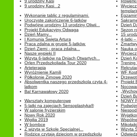
9 urodziny Kasi
Rowerki
9 urodziny Kasi...2
Wyciecz
templari
Wykonanie tablic z regulaminami.
Egzamin 
Uroczyste zakończenie 6-latków
Sakrame
Podwójne urodziny 13 urodziny Oliwii...
Dzień D
Projekt Edukacyjny Odwaga
Sezon r
Dzień Mamy...
15 urodz
I Komunia Święta Artura
4-latki
Praca zdalna w grupie 5-latków.
Zmartwy
Dzień Ziemi - praca zdalna...
Nauka o
Nasze wypieki II
Wycieczk
Wizyta 6-latków na Dniach Otwartych...
Dzień K
Orlen Przedszkoliada Tour 2020
Trening
Arteterapia
Rekrutac
Wyróżnienie Kamili
WF Kost
Półkolonie Zimowe 2020
Drzewot
Absolwentka naszego przedszkola czyta 4-
Projekt
latkom
Nocowan
„Wychowa
Bal Karnawałowy 2020
Dzień B
Warsztaty komputerowe
NOWY R
5-latki na zajęciach Sensoplastyka®
Podwójne
W salonie fryzjerskim
Niespod
Nowy Rok 2020
Wyjątko
Wigilia 2019
Wspólne
W bombce
Mikołajk
Z wizytą w Szkole Specjalnej...
Wizyta Ś
Rodzice czytają dzieciom w przedszkolu
Odwiedz