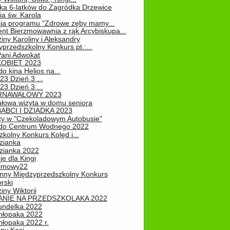
ka 6-latków do Zagródka Drzewice
ia św. Karola
cja programu "Zdrowe zęby mamy...
nt Bierzmowawnia z rąk Arcybiskupa...
iny Karoliny i Aleksandry
przedszkolny Konkurs pt.:...
Pani Adwokat
KOBIET 2023
o kina Helios na...
23 Dzień 3 ...
23 Dzień 3 ...
RNAWAŁOWY 2023
łowa wizyta w domu seniora
ABCI I DZIADKA 2023
ty w "Czekoladowym Autobusie"
do Centrum Wodnego 2022
zkolny Konkurs Kolęd i...
zianka
zianka 2022
je dla Kingi
zimowy22
nny Międzyprzedszkolny Konkurs
rski
iny Wiktorii
NIE NA PRZEDSZKOLAKA 2022
undelka 2022
hłopaka 2022
hłopaka 2022 r.