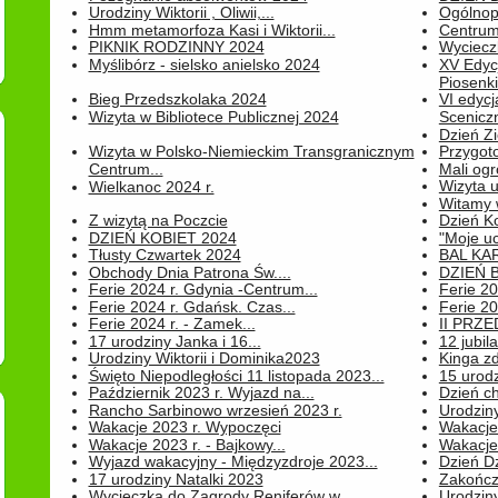
Urodziny Wiktorii , Oliwii,...
Ogólnopo
Hmm metamorfoza Kasi i Wiktorii...
Centrum
PIKNIK RODZINNY 2024
Wyciecz
Myślibórz - sielsko anielsko 2024
XV Edyc
Piosenki.
Bieg Przedszkolaka 2024
VI edyc
Wizyta w Bibliotece Publicznej 2024
Sceniczn
Dzień Z
Wizyta w Polsko-Niemieckim Transgranicznym
Przygot
Centrum...
Mali ogr
Wizyta 
Wielkanoc 2024 r.
Witamy 
Z wizytą na Poczcie
Dzień K
DZIEŃ KOBIET 2024
"Moje uc
Tłusty Czwartek 2024
BAL KA
Obchody Dnia Patrona Św....
DZIEŃ B
Ferie 2024 r. Gdynia -Centrum...
Ferie 20
Ferie 2024 r. Gdańsk. Czas...
Ferie 20
Ferie 2024 r. - Zamek...
II PRZ
17 urodziny Janka i 16...
12 jubil
Urodziny Wiktorii i Dominika2023
Kinga zd
Święto Niepodległości 11 listopada 2023...
15 urodz
Październik 2023 r. Wyjazd na...
Dzień c
Rancho Sarbinowo wrzesień 2023 r.
Urodziny 
Wakacje 2023 r. Wypoczęci
Wakacje
Wakacje 2023 r. - Bajkowy...
Wakacje
Wyjazd wakacyjny - Międzyzdroje 2023...
Dzień D
17 urodziny Natalki 2023
Zakończ
Wycieczka do Zagrody Reniferów w...
Urodziny 