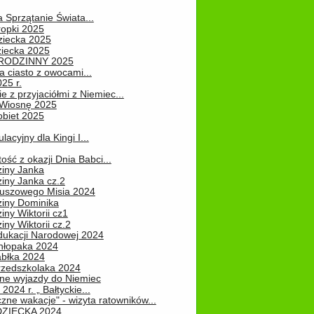
a Sprzątanie Świata...
ropki 2025
ziecka 2025
ziecka 2025
 RODZINNY 2025
 ciasto z owocami...
25 r.
e z przyjaciółmi z Niemiec...
Wiosnę 2025
obiet 2025
ulacyjny dla Kingi I...
ość z okazji Dnia Babci...
ziny Janka
iny Janka cz.2
luszowego Misia 2024
ziny Dominika
iny Wiktorii cz1
iny Wiktorii cz.2
dukacji Narodowej 2024
hłopaka 2024
abłka 2024
rzedszkolaka 2024
ne wyjazdy do Niemiec
2024 r. „ Bałtyckie...
zne wakacje" - wizyta ratowników...
DZIECKA 2024