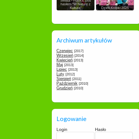
Świata - Polska, pod
hasłem "W Naturę z
Kulturą"
Dzień Kropki 2025
Archiwum artykułów
Czerwiec
[2017]
Wrzesień
[2014]
Kwiecień
[2013]
Maj
[2013]
Lipiec
[2013]
Luty
[2012]
Sierpień
[2011]
Październik
[2010]
Grudzień
[2010]
Logowanie
Login
Hasło