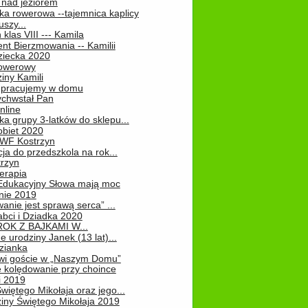
 nad jeziorem
ka rowerowa --tajemnica kaplicy
uszy...
klas VIII --- Kamila
nt Bierzmowania -- Kamilii
ziecka 2020
owerowy
iny Kamili
 – pracujemy w domu
chwstał Pan
nline
a grupy 3-latków do sklepu...
obiet 2020
 WF Kostrzyn
ja do przedszkola na rok...
rzyn
erapia
 Edukacyjny Słowa mają moc
ie 2019
nie jest sprawą serca” ...
abci i Dziadka 2020
OK Z BAJKAMI W...
 urodziny Janek (13 lat)...
zianka
wi goście w „Naszym Domu”
 kolędowanie przy choince
i 2019
więtego Mikołaja oraz jego...
iny Świętego Mikołaja 2019