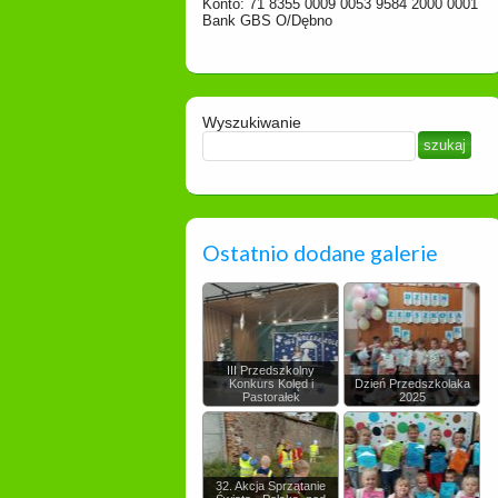
Konto: 71 8355 0009 0053 9584 2000 0001
Bank GBS O/Dębno
Wyszukiwanie
Ostatnio dodane galerie
III Przedszkolny
Konkurs Kolęd i
Dzień Przedszkolaka
Pastorałek
2025
32. Akcja Sprzątanie