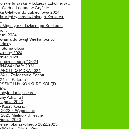
lskie Igrzyska Młodzieży Szkolnej w...
 Wodne Laguna w Gryfinie.
ka 6-latków do Lubiechowa 2024
ja Międzyprzedszkolnego Konkursu
..
ja Międzyprzedszkolnego Konkursu
e...
iemi 2024
owania do Świąt Wielkanocnych
odnicy
u Stomatologa
wiosnę 2024
obiet 2024
zucia i emocje" 2024
RNAWAŁOWY 2024
ABCI I DZIADKA 2024
24 r.- Zwiedzanie Sopotu...
24 r. - Katedra...
EDSZKOLNY KONKURS KOLĘD...
atów
obyła II miejsce w...
iny Adriana !!!
hłopaka 2023
Kasi , Kasi i...
 2023 r. Wypoczęci
 2023 Mielno - Unieście
ziecka 2023
enie roku szkolnego 2022/2023
Wiktorii, Oliwii , Kingi...