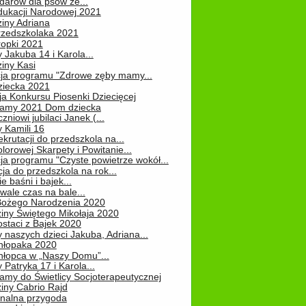
darów dla psów ze...
dukacji Narodowej 2021
iny Adriana
rzedszkolaka 2021
ropki 2021
 Jakuba 14 i Karola...
iny Kasi
cja programu "Zdrowe zęby mamy...
ziecka 2021
ja Konkursu Piosenki Dziecięcej
Mamy 2021 Dom dziecka
zniowi jubilaci Janek (...
 Kamili 16
ekrutacji do przedszkola na...
lorowej Skarpety i Powitanie...
ja programu "Czyste powietrze wokół...
ja do przedszkola na rok...
e baśni i bajek...
ale czas na bale...
Bożego Narodzenia 2020
iny Świętego Mikołaja 2020
staci z Bajek 2020
 naszych dzieci Jakuba, Adriana...
hłopaka 2020
hłopca w „Naszy Domu”...
 Patryka 17 i Karola...
amy do Świetlicy Socjoterapeutycznej
iny Cabrio Rajd
alna przygoda