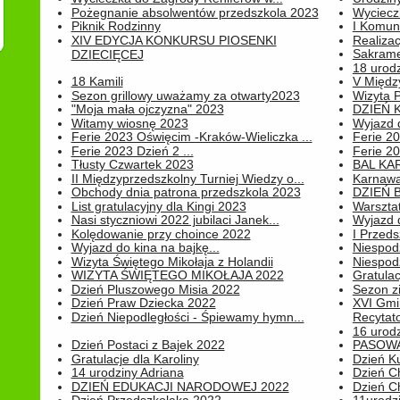
Pożegnanie absolwentów przedszkola 2023
Wyciecz
Piknik Rodzinny
I Komun
XIV EDYCJA KONKURSU PIOSENKI
Realiza
Sakrame
DZIECIĘCEJ
18 urodz
18 Kamili
V Między
Sezon grillowy uważamy za otwarty2023
Wizyta 
"Moja mała ojczyzna" 2023
DZIEŃ 
Witamy wiosnę 2023
Wyjazd d
Ferie 2023 Oświęcim -Kraków-Wieliczka ...
Ferie 20
Ferie 2023 Dzień 2 ...
Ferie 20
Tłusty Czwartek 2023
BAL KA
II Międzyprzedszkolny Turniej Wiedzy o...
Karnawa
Obchody dnia patrona przedszkola 2023
DZIEŃ B
List gratulacyjny dla Kingi 2023
Warszta
Nasi styczniowi 2022 jubilaci Janek...
Wyjazd 
Kolędowanie przy choince 2022
I Przeds
Wyjazd do kina na bajkę...
Niespod
Wizyta Świętego Mikołaja z Holandii
Niespod
WIZYTA ŚWIĘTEGO MIKOŁAJA 2022
Gratulac
Dzień Pluszowego Misia 2022
Sezon 
Dzień Praw Dziecka 2022
XVI Gmi
Dzień Niepodległości - Śpiewamy hymn...
Recytato
16 urodz
Dzień Postaci z Bajek 2022
PASOWA
Gratulacje dla Karoliny
Dzień K
14 urodziny Adriana
Dzień C
DZIEŃ EDUKACJI NARODOWEJ 2022
Dzień C