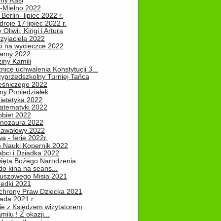
iny Kasi
-Mielno 2022
Berlin- lipiec 2022 r.
roje 17 lipiec 2022 r.
Oliwii, Kingi i Artura
zyjaciela 2022
ki na wycieczce 2022
Mamy 2022
iny Kamili
nicę uchwalenia Konstytucji 3...
zyprzedszkolny Turniej Tańca
leśniczego 2022
ny Poniedziałek
ietetyka 2022
atematyki 2022
obiet 2022
inozaura 2022
nawałowy 2022
 - ferie 2022r.
 Nauki Kopernik 2022
abci i Dziadka 2022
ięta Bożego Narodzenia
o kina na seans...
luszowego Misia 2021
redki 2021
chrony Praw Dziecka 2021
pada 2021 r.
ie z Księdzem wizytatorem
milu ! Z okazji...