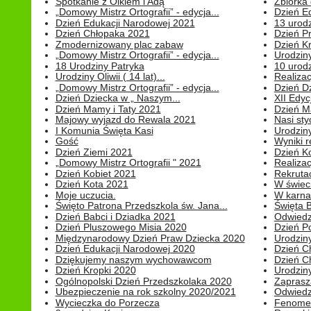
Spotkanie z Olkiem i Adą
Zbiórka 
„Domowy Mistrz Ortografii” - edycja...
Dzień E
Dzień Edukacji Narodowej 2021
13 urodz
Dzień Chłopaka 2021
Dzień P
Zmodernizowany plac zabaw
Dzień K
„Domowy Mistrz Ortografii” - edycja...
Urodziny
18 Urodziny Patryka
10 urodz
Urodziny Oliwii ( 14 lat)...
Realiza
„Domowy Mistrz Ortografii” - edycja...
Dzień D
Dzień Dziecka w „ Naszym...
XII Edyc
Dzień Mamy i Taty 2021
Dzień 
Majowy wyjazd do Rewala 2021
Nasi styc
I Komunia Święta Kasi
Urodziny
Gość
Wyniki r
Dzień Ziemi 2021
Dzień Ko
„Domowy Mistrz Ortografii " 2021
Realizac
Dzień Kobiet 2021
Rekrutac
Dzień Kota 2021
W świeci
Moje uczucia.
W karnaw
Święto Patrona Przedszkola św. Jana...
Święta 
Dzień Babci i Dziadka 2021
Odwiedz
Dzień Pluszowego Misia 2020
Dzień Po
Międzynarodowy Dzień Praw Dziecka 2020
Urodziny
Dzień Edukacji Narodowej 2020
Dzień C
Dziękujemy naszym wychowawcom
Dzień C
Dzień Kropki 2020
Urodziny
Ogólnopolski Dzień Przedszkolaka 2020
Zaprasz
Ubezpieczenie na rok szkolny 2020/2021
Odwiedz
Wycieczka do Porzecza
Fenomen