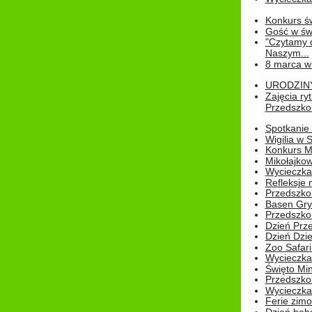
Konkurs św
Gość w świe
"Czytamy d
Naszym...
8 marca w
URODZINY 
Zajęcia r
Przedszkol
Spotkanie 
Wigilia w
Konkurs M
Mikołajko
Wycieczka 
Refleksje 
Przedszkol
Basen Gryf
Przedszkol
Dzień Prz
Dzień Dzie
Zoo Safari
Wycieczka 
Święto Min
Przedszkol
Wycieczka
Ferie zim