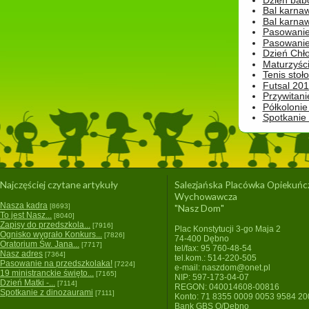
Dzień babc
Bal karna
Bal karna
Pasowanie
Pasowanie
Dzień Chło
Maturzyśc
Tenis stoł
Futsal 201
Przywitani
Półkolonie
Spotkanie
Najczęściej czytane artykuły
Salezjańska Placówka Opiekuńc
Wychowawcza
Nasza kadra
[8693]
"Nasz Dom"
To jest Nasz...
[8040]
Zapisy do przedszkola...
[7916]
Plac Konstytucji 3-go Maja 2
Ognisko wygrało Konkurs...
[7826]
74-400 Dębno
Oratorium Św. Jana...
[7717]
tel/fax: 95 760-48-54
Nasz adres
[7364]
tel.kom.: 514-220-505
Pasowanie na przedszkolaka!
[7224]
e-mail: naszdom@onet.pl
19 ministranckie święto...
[7165]
NIP: 597-173-04-07
Dzień Matki -...
[7114]
REGON: 040014608-00816
Spotkanie z dinozaurami
[7111]
Konto: 71 8355 0009 0053 9584 2
Bank GBS O/Dębno