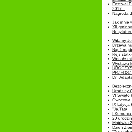
Festiwal P
2017...
Nagroda dl
Jak mnie w
XII gminn
Recytatorsk
Witamy Jes
Drzewa ma
Bądź mądr
Rejs statk
Wesołe mias
Wystawa k
UROCZYS
PRZEDSZ
Dni Adapt
Bezpieczne
Urodziny O
VI Święto 
Owocowe s
IX Edycja 
"Ja,Tata i 
I Komunia 
20 urodziny
Majówka 
Dzień Ziem
"Żywy obra