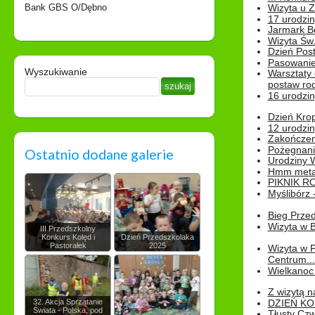
Bank GBS O/Dębno
Wizyta u 
17 urodzin
Jarmark B
Wizyta Św.
Dzień Post
Pasowanie
Wyszukiwanie
Warsztaty
postaw rod
16 urodzin
Dzień Kro
12 urodzin
Zakończen
Pożegnani
Ostatnio dodane galerie
Urodziny Wik
Hmm metamo
PIKNIK R
Myślibórz 
Bieg Prze
Wizyta w B
III Przedszkolny
Konkurs Kolęd i
Dzień Przedszkolaka
Pastorałek
2025
Wizyta w 
Centrum...
Wielkanoc 
Z wizytą n
32. Akcja Sprzątanie
DZIEŃ KO
Świata - Polska, pod
Tłusty Cz