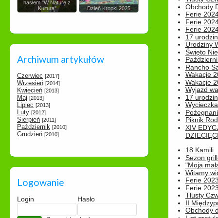
hasłem "W Naturę z
Obchody Dn
Kulturą"
Dzień Kropki 2025
Ferie 2024
Ferie 2024
Ferie 2024
17 urodzin
Urodziny W
Święto Nie
Archiwum artykułów
Październi
Rancho Sa
Wakacje 2
Czerwiec
[2017]
Wakacje 20
Wrzesień
[2014]
Wyjazd wak
Kwiecień
[2013]
17 urodzin
Maj
[2013]
Wycieczka
Lipiec
[2013]
Luty
Pożegnani
[2012]
Sierpień
Piknik Rod
[2011]
Październik
XIV EDYC
[2010]
Grudzień
[2010]
DZIECIĘC
18 Kamili
Sezon gri
"Moja mał
Witamy wi
Ferie 2023
Logowanie
Ferie 2023
Tłusty Cz
Login
Hasło
II Międzyp
Obchody d