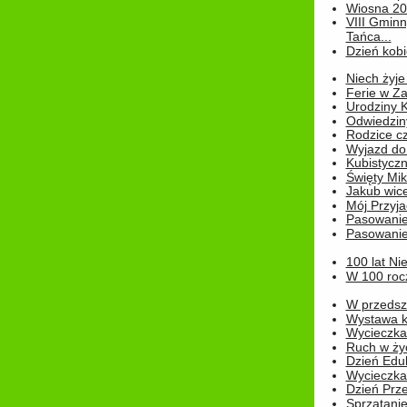
Wiosna 2
VIII Gminn
Tańca...
Dzień kob
Niech żyje
Ferie w Z
Urodziny K
Odwiedzin
Rodzice cz
Wyjazd do
Kubistyczn
Święty Miko
Jakub wice
Mój Przyja
Pasowanie
Pasowanie
100 lat Ni
W 100 rocz
W przedszk
Wystawa kr
Wycieczka
Ruch w życ
Dzień Edu
Wycieczka 
Dzień Prz
Sprzątani