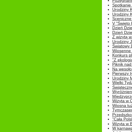
Pożegnani
Spotkanie
Urodziny K
Urodziny K
Sceniczne
V "Święto 
Dzień Dziec
Dzień Dziec
Z wizytą w
Urodziny Ju
Światowy 
Wiosenne 
Konkurs 
"Z ekologią
Piknik nad
Na wesoło
Pierwszy t
Urodziny 
Wielki Tyd
Świąteczne
Wyróżnieni
Międzyprz
Wizyta w 
Wiosna tuż,
Tymczasem 
Przedszkol
"Cała Pols
Wizyta w B
W karnawa