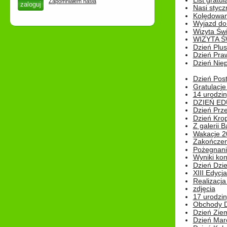
List gratul
Zapomniałem hasła
Nasi styczn
Kolędowan
Wyjazd do 
Wizyta Świ
WIZYTA Ś
Dzień Plu
Dzień Pra
Dzień Niep
Dzień Post
Gratulacje
14 urodzin
DZIEŃ ED
Dzień Prz
Dzień Kro
Z galerii B
Wakacje 2
Zakończen
Pożegnani
Wyniki ko
Dzień Dzi
XIII Edycj
Realizacj
zdjęcia
17 urodzin
Obchody Dn
Dzień Zie
Dzień Mar