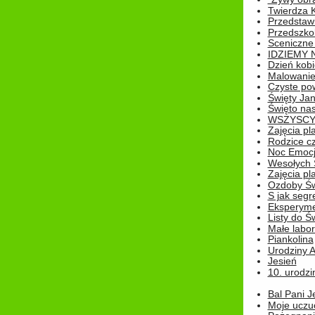
Twierdza 
Przedstaw
Przedszkol
Sceniczne
IDZIEMY 
Dzień kobi
Malowanie
Czyste pow
Święty Ja
Święto na
WSZYSCY 
Zajęcia pl
Rodzice cz
Noc Emocj
Wesołych 
Zajęcia pl
Ozdoby Św
S jak segr
Eksperyme
Listy do Ś
Małe labo
Piankolina
Urodziny A
Jesień
10. urodzin
Bal Pani J
Moje uczu