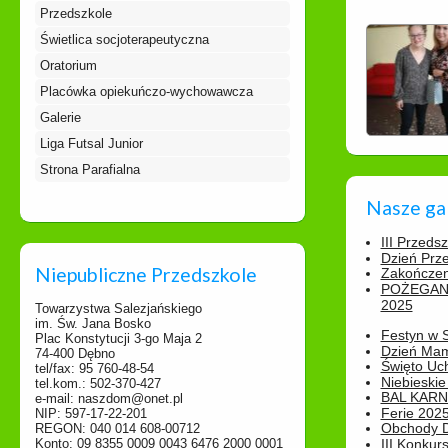
Przedszkole
Świetlica socjoterapeutyczna
Oratorium
Placówka opiekuńczo-wychowawcza
Galerie
Liga Futsal Junior
Strona Parafialna
Nasze ga
III Przeds
Dzień Prz
Niepubliczne Przedszkole
Zakończen
POŻEGAN
2025
Towarzystwa Salezjańskiego
im. Św. Jana Bosko
Festyn w 
Plac Konstytucji 3-go Maja 2
Dzień Ma
74-400 Dębno
Święto Uch
tel/fax: 95 760-48-54
Niebieskie
tel.kom.: 502-370-427
BAL KAR
e-mail: naszdom@onet.pl
Ferie 2025
NIP: 597-17-22-201
Obchody Dn
REGON: 040 014 608-00712
Konto: 09 8355 0009 0043 6476 2000 0001
III Konkurs