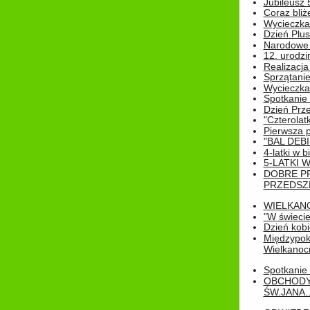
Jubileusz 
Coraz bliż
Wycieczka
Dzień Plus
Narodowe Ś
12. urodzi
Realizacja
Sprzątanie
Wycieczka
Spotkanie 
Dzień Prz
"Czterolat
Pierwsza 
"BAL DEB
4-latki w b
5-LATKI W
DOBRE P
PRZEDSZ
WIELKAN
"W świecie
Dzień kobi
Międzypoko
Wielkanoc
Spotkanie 
OBCHODY
ŚW.JANA..