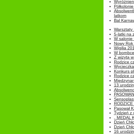
Wyróżnieni
Półkoloni
Absolwent
latkom
Bal Karna
Warsztaty
5-latki na
W salonie 
Nowy Rok
Wigilia 20
W bombc
Z wizytą w
Rodzice cz
Wycieczka 
Konkurs pl
Rodzice cz
Międzynar
13 urodzin
Absolwenc
PASOWAN
Sensoplas
RODZICE 
Pasował K
Tydzień z
„ MEDAL 
Dzień Chł
Dzień Chł
16 urodziny