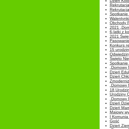
Dzień Kolo
Rekrutacj
Rekrutacja
Spotkanie
Walentynk
Obchody P
2021 „Domo
6-latki z 
2021 Świe
Pasowanie
Konkurs re
15 urodzin
Odwiedziny
Święto Nie
Spotkanie 
„Domowy Mi
Dzień Edu
Dzień Chł
Zmoderniz
„Domowy Mi
18 Urodzin
Urodziny Ol
„Domowy Mi
Dzień Dzie
Dzień Mam
Majowy wy
I Komunia S
Gość
Dzień Zie