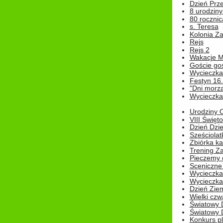
Dzień Prz
8 urodziny 
80 rocznic
s. Teresa
Kolonia Z
Rejs
Rejs 2
Wakacje M
Goście go
Wycieczka 
Festyn 16
"Dni morz
Wycieczka 
Urodziny Ol
VIII Święt
Dzień Dzi
Sześciolat
Zbiórka ka
Trening Za
Pieczemy 
Sceniczne 
Wycieczka
Wycieczka 
Dzień Zie
Wielki czw
Światowy 
Światowy 
Konkurs pl