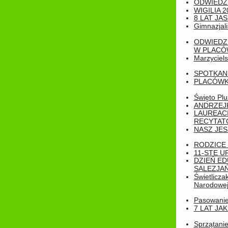
ODWIEDZ
WIGILIA 2
8 LAT JA
Gimnazjali
ODWIEDZ
W PLACÓW
Marzyciels
SPOTKAN
PLACÓWK
Święto Pl
ANDRZEJKI
LAUREAC
RECYTATO
NASZ JES
RODZICE 
11-STE U
DZIEŃ E
SALEZJAŃ
Świetlicza
Narodowe
Pasowanie 
7 LAT JA
Sprzątanie