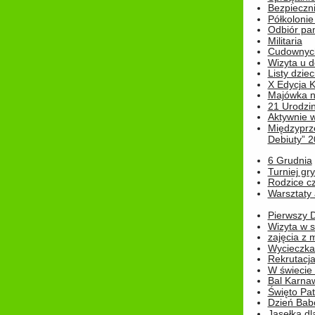
Bezpieczn
Półkolonie
Odbiór pam
Militaria
Cudownyc
Wizyta u d
Listy dziec
X Edycja K
Majówka n
21 Urodzin
Aktywnie 
Międzyprz
Debiuty” 
6 Grudnia
Turniej gry
Rodzice cz
Warsztaty 
Pierwszy 
Wizyta w s
zajęcia z
Wycieczka
Rekrutacja
W świecie
Bal Karna
Święto Pat
Dzień Babc
Jasełka dla