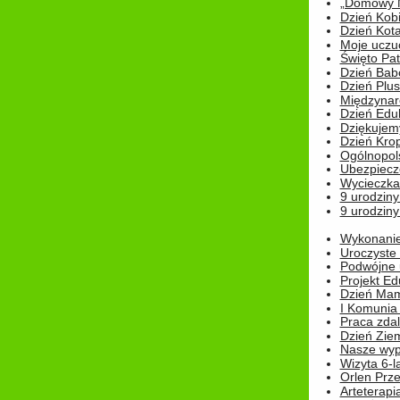
„Domowy Mi
Dzień Kob
Dzień Kot
Moje uczuc
Święto Pat
Dzień Babc
Dzień Plu
Międzynar
Dzień Edu
Dziękuje
Dzień Kro
Ogólnopol
Ubezpiecz
Wycieczka
9 urodziny
9 urodziny
Wykonanie 
Uroczyste
Podwójne u
Projekt E
Dzień Mam
I Komunia S
Praca zdal
Dzień Ziem
Nasze wypi
Wizyta 6-l
Orlen Prz
Arteterapi