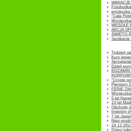
WAKACJE 
Fotobudk
wycieczka
"Cała Pols
Wycieczka
WESOŁE 
AKCJA SP
ŚWIĘTO 
Spotkanie 
Tydzień sp
Kurs lepie
Sprzątanie
Dzień eur
EGZAMIN
KORPOWS
"Czyste po
Pierwszy 
FERIE ZI
Wycieczka 
5 lat Kacp
13 lat Madz
Obchody św
Imieniny d
7 lat Jasia
Nasi grudni
24.12.2013r
Dzieci lubi