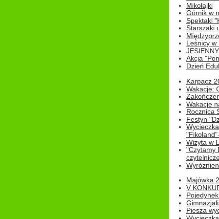
Mikołajki
Górnik w 
Spektakl "
Starszaki 
Międzyprze
Leśnicy w
JESIENNY
Akcja "Pom
Dzień Edu
Karpacz 2
Wakacje: 
Zakończen
Wakacje n
Rocznica 
Festyn "Dz
Wycieczka
"Fikoland"
Wizyta w L
"Czytamy D
czytelnicze
Wyróżnienie
Majówka 
V KONKUR
Pojedynek
Gimnazjali
Piesza wyc
Wycieczk