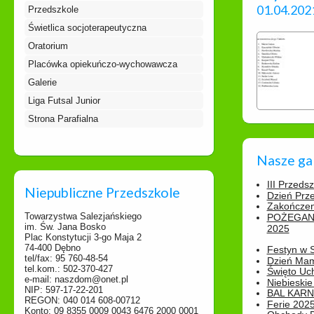
01.04.202
Przedszkole
Świetlica socjoterapeutyczna
Oratorium
Placówka opiekuńczo-wychowawcza
Galerie
Liga Futsal Junior
Strona Parafialna
Nasze ga
III Przeds
Niepubliczne Przedszkole
Dzień Prz
Zakończen
Towarzystwa Salezjańskiego
POŻEGAN
im. Św. Jana Bosko
2025
Plac Konstytucji 3-go Maja 2
74-400 Dębno
Festyn w 
tel/fax: 95 760-48-54
Dzień Ma
tel.kom.: 502-370-427
Święto Uch
e-mail: naszdom@onet.pl
Niebieskie
NIP: 597-17-22-201
BAL KAR
REGON: 040 014 608-00712
Ferie 2025
Konto: 09 8355 0009 0043 6476 2000 0001