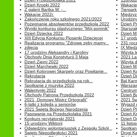
Dzień Przedszkolaka 2022
11urodz
Dzień Kropki 2022
Wakacje
Z galerii Bartka W. -...
Tierpark 
Wakacje 2022r.
Międzyzd
Zakończenie roku szkolnego 2021/2022
Urodziny 
Pożegnanie absolwentów przedszkola 2022
Dzień Pr
Wyniki konkursu plastycznego "Mój pomnik"
Starsza
Dzień Dziecka 2022
Dzień 
XIII Edycja Konkursu Piosenki Dziecięcej
17 urodz
Realizacja programu "Zdrowe zęby mamy...
231 rocz
zdjęcia
IX Międ
17 urodziny Aleksandry i Karoliny
Wizyta 
Obchody Dnia Konstytucji 3 Maja
2021 La
Dzień Ziemi 2022
Wizyta d
Dzień Marchewki 2022
Dzień M
Dzień Kolorowej Skarpety oraz Powitanie...
Dzień K
Rekrutacja
Dzień D
Rekrutacja do przedszkola na rok...
Bal Kar
Spotkanie z muzyką 2022
Warszawa
Walentynki 2022
Centrum
Obchody Patrona Przedszkola 2022
Dzień B
2021 „Domowy Mistrz Ortografii”
2021 Św
6-latki z kolędą u seniorów
Wyjazd d
2021 Święta Bożego Narodzenia
Dzień P
Pasowanie na Przedszkolaka 2021
Dzień K
Konkurs recytatorski 2021
Dzień O
15 urodziny Wiktorii
11 listo
Odwiedziny wolontariuszek z Zespołu Szkół...
Spotkan
Święto Niepodległości 2021
Drogi Ka