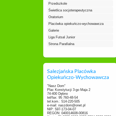
Przedszkole
Świetlica socjoterapeutyczna
Oratorium
Placówka opiekuńczo-wychowawcza
Galerie
Liga Futsal Junior
Strona Parafialna
Salezjańska Placówka
Opiekuńczo-Wychowawcza
"Nasz Dom"
Plac Konstytucji 3-go Maja 2
74-400 Dębno
tel/fax: 95 760-48-54
tel.kom.: 514-220-505
e-mail: naszdom@onet.pl
NIP: 597-173-04-07
REGON: 040014608-00816