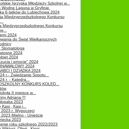
lskie Igrzyska Młodzieży Szkolnej w...
 Wodne Laguna w Gryfinie.
ka 6-latków do Lubiechowa 2024
ja Międzyprzedszkolnego Konkursu
..
ja Międzyprzedszkolnego Konkursu
e...
iemi 2024
owania do Świąt Wielkanocnych
odnicy
u Stomatologa
wiosnę 2024
obiet 2024
zucia i emocje" 2024
RNAWAŁOWY 2024
ABCI I DZIADKA 2024
24 r.- Zwiedzanie Sopotu...
24 r. - Katedra...
EDSZKOLNY KONKURS KOLĘD...
atów
obyła II miejsce w...
iny Adriana !!!
hłopaka 2023
Kasi , Kasi i...
 2023 r. Wypoczęci
 2023 Mielno - Unieście
ziecka 2023
enie roku szkolnego 2022/2023
Wiktorii, Oliwii , Kingi...