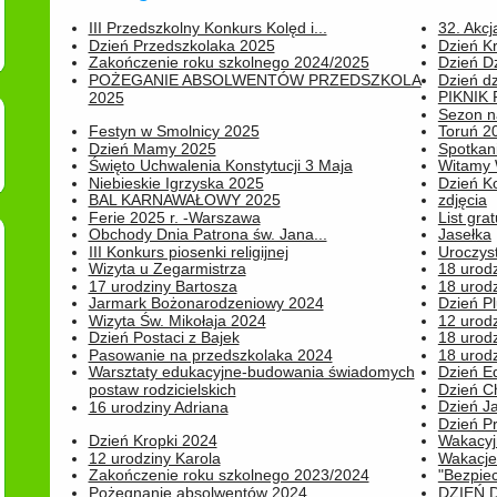
III Przedszkolny Konkurs Kolęd i...
32. Akcj
Dzień Przedszkolaka 2025
Dzień K
Zakończenie roku szkolnego 2024/2025
Dzień D
POŻEGANIE ABSOLWENTÓW PRZEDSZKOLA
Dzień d
PIKNIK
2025
Sezon na
Festyn w Smolnicy 2025
Toruń 20
Dzień Mamy 2025
Spotkani
Święto Uchwalenia Konstytucji 3 Maja
Witamy 
Niebieskie Igrzyska 2025
Dzień K
BAL KARNAWAŁOWY 2025
zdjęcia
Ferie 2025 r. -Warszawa
List grat
Obchody Dnia Patrona św. Jana...
Jasełka
III Konkurs piosenki religijnej
Uroczyst
Wizyta u Zegarmistrza
18 urod
17 urodziny Bartosza
18 urodz
Jarmark Bożonarodzeniowy 2024
Dzień P
Wizyta Św. Mikołaja 2024
12 urod
Dzień Postaci z Bajek
18 urodz
Pasowanie na przedszkolaka 2024
18 urodz
Warsztaty edukacyjne-budowania świadomych
Dzień E
postaw rodzicielskich
Dzień C
Dzień J
16 urodziny Adriana
Dzień P
Dzień Kropki 2024
Wakacyj
12 urodziny Karola
Wakacje 
Zakończenie roku szkolnego 2023/2024
"Bezpiec
Pożegnanie absolwentów 2024
DZIEŃ 