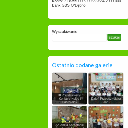
Konto: 71 8355 0009 0053 9584 2000 0001
Bank GBS O/Dębno
Wyszukiwanie
Ostatnio dodane galerie
III Przedszkolny
Konkurs Kolęd i
Dzień Przedszkolaka
Pastorałek
2025
32. Akcja Sprzątanie