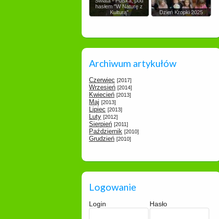
Świata - Polska, pod
hasłem "W Naturę z
Kulturą"
Dzień Kropki 2025
Archiwum artykułów
Czerwiec
[2017]
Wrzesień
[2014]
Kwiecień
[2013]
Maj
[2013]
Lipiec
[2013]
Luty
[2012]
Sierpień
[2011]
Październik
[2010]
Grudzień
[2010]
Logowanie
Login
Hasło