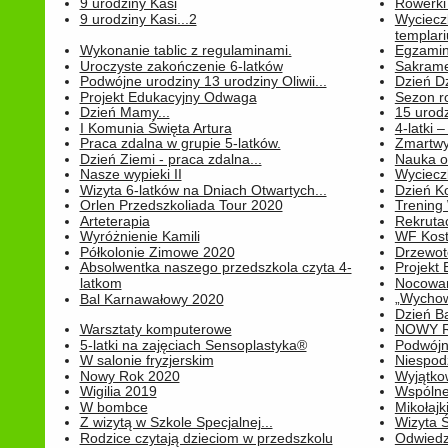
9 urodziny Kasi
Rowerki
9 urodziny Kasi...2
Wyciecz
templari
Wykonanie tablic z regulaminami.
Egzamin 
Uroczyste zakończenie 6-latków
Sakrame
Podwójne urodziny 13 urodziny Oliwii...
Dzień D
Projekt Edukacyjny Odwaga
Sezon r
Dzień Mamy...
15 urodz
I Komunia Święta Artura
4-latki
Praca zdalna w grupie 5-latków.
Zmartwy
Dzień Ziemi - praca zdalna...
Nauka o
Nasze wypieki II
Wycieczk
Wizyta 6-latków na Dniach Otwartych...
Dzień K
Orlen Przedszkoliada Tour 2020
Trening
Arteterapia
Rekrutac
Wyróżnienie Kamili
WF Kost
Półkolonie Zimowe 2020
Drzewot
Absolwentka naszego przedszkola czyta 4-
Projekt
latkom
Nocowan
„Wychowa
Bal Karnawałowy 2020
Dzień B
Warsztaty komputerowe
NOWY R
5-latki na zajęciach Sensoplastyka®
Podwójne
W salonie fryzjerskim
Niespod
Nowy Rok 2020
Wyjątko
Wigilia 2019
Wspólne
W bombce
Mikołajk
Z wizytą w Szkole Specjalnej...
Wizyta Ś
Rodzice czytają dzieciom w przedszkolu
Odwiedz