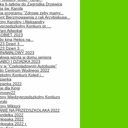
ka 6-latków do Zagródka Drzewice
ia św. Karola
cja programu "Zdrowe zęby mamy...
nt Bierzmowawnia z rąk Arcybiskupa...
iny Karoliny i Aleksandry
przedszkolny Konkurs pt.:...
Pani Adwokat
KOBIET 2023
o kina Helios na...
23 Dzień 3 ...
23 Dzień 3 ...
RNAWAŁOWY 2023
łowa wizyta w domu seniora
ABCI I DZIADKA 2023
ty w "Czekoladowym Autobusie"
do Centrum Wodnego 2022
zkolny Konkurs Kolęd i...
zianka
zianka 2022
je dla Kingi
zimowy22
nny Międzyprzedszkolny Konkurs
rski
iny Wiktorii
NIE NA PRZEDSZKOLAKA 2022
undelka 2022
hłopaka 2022
hłopaka 2022 r.