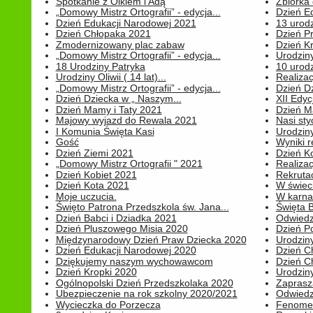
Spotkanie z Olkiem i Adą
Zbiórka 
„Domowy Mistrz Ortografii” - edycja...
Dzień E
Dzień Edukacji Narodowej 2021
13 urodz
Dzień Chłopaka 2021
Dzień P
Zmodernizowany plac zabaw
Dzień K
„Domowy Mistrz Ortografii” - edycja...
Urodziny
18 Urodziny Patryka
10 urodz
Urodziny Oliwii ( 14 lat)...
Realiza
„Domowy Mistrz Ortografii” - edycja...
Dzień D
Dzień Dziecka w „ Naszym...
XII Edyc
Dzień Mamy i Taty 2021
Dzień 
Majowy wyjazd do Rewala 2021
Nasi styc
I Komunia Święta Kasi
Urodziny
Gość
Wyniki r
Dzień Ziemi 2021
Dzień Ko
„Domowy Mistrz Ortografii " 2021
Realizac
Dzień Kobiet 2021
Rekrutac
Dzień Kota 2021
W świeci
Moje uczucia.
W karnaw
Święto Patrona Przedszkola św. Jana...
Święta 
Dzień Babci i Dziadka 2021
Odwiedz
Dzień Pluszowego Misia 2020
Dzień Po
Międzynarodowy Dzień Praw Dziecka 2020
Urodziny
Dzień Edukacji Narodowej 2020
Dzień C
Dziękujemy naszym wychowawcom
Dzień C
Dzień Kropki 2020
Urodziny
Ogólnopolski Dzień Przedszkolaka 2020
Zaprasz
Ubezpieczenie na rok szkolny 2020/2021
Odwiedz
Wycieczka do Porzecza
Fenomen