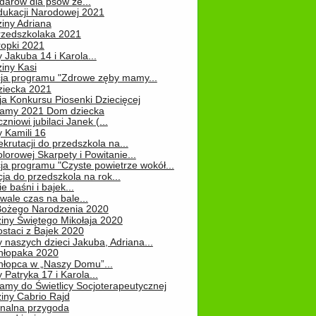
darów dla psów ze...
dukacji Narodowej 2021
iny Adriana
rzedszkolaka 2021
ropki 2021
 Jakuba 14 i Karola...
iny Kasi
cja programu "Zdrowe zęby mamy...
ziecka 2021
ja Konkursu Piosenki Dziecięcej
Mamy 2021 Dom dziecka
zniowi jubilaci Janek (...
 Kamili 16
ekrutacji do przedszkola na...
lorowej Skarpety i Powitanie...
ja programu "Czyste powietrze wokół...
ja do przedszkola na rok...
e baśni i bajek...
ale czas na bale...
Bożego Narodzenia 2020
iny Świętego Mikołaja 2020
staci z Bajek 2020
 naszych dzieci Jakuba, Adriana...
hłopaka 2020
hłopca w „Naszy Domu”...
 Patryka 17 i Karola...
amy do Świetlicy Socjoterapeutycznej
iny Cabrio Rajd
alna przygoda