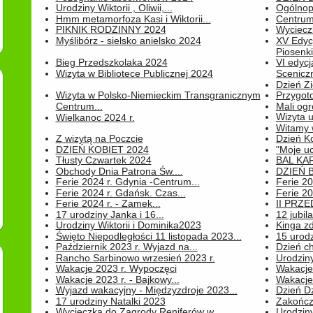
Urodziny Wiktorii , Oliwii,...
Ogólnopo
Hmm metamorfoza Kasi i Wiktorii...
Centrum
PIKNIK RODZINNY 2024
Wyciecz
Myślibórz - sielsko anielsko 2024
XV Edyc
Piosenki.
Bieg Przedszkolaka 2024
VI edyc
Wizyta w Bibliotece Publicznej 2024
Sceniczn
Dzień Z
Wizyta w Polsko-Niemieckim Transgranicznym
Przygot
Centrum...
Mali ogr
Wizyta 
Wielkanoc 2024 r.
Witamy 
Z wizytą na Poczcie
Dzień K
DZIEŃ KOBIET 2024
"Moje uc
Tłusty Czwartek 2024
BAL KA
Obchody Dnia Patrona Św....
DZIEŃ B
Ferie 2024 r. Gdynia -Centrum...
Ferie 20
Ferie 2024 r. Gdańsk. Czas...
Ferie 20
Ferie 2024 r. - Zamek...
II PRZ
17 urodziny Janka i 16...
12 jubil
Urodziny Wiktorii i Dominika2023
Kinga zd
Święto Niepodległości 11 listopada 2023...
15 urodz
Październik 2023 r. Wyjazd na...
Dzień c
Rancho Sarbinowo wrzesień 2023 r.
Urodziny 
Wakacje 2023 r. Wypoczęci
Wakacje
Wakacje 2023 r. - Bajkowy...
Wakacje
Wyjazd wakacyjny - Międzyzdroje 2023...
Dzień D
17 urodziny Natalki 2023
Zakończ
Wycieczka do Zagrody Reniferów w...
Urodziny 