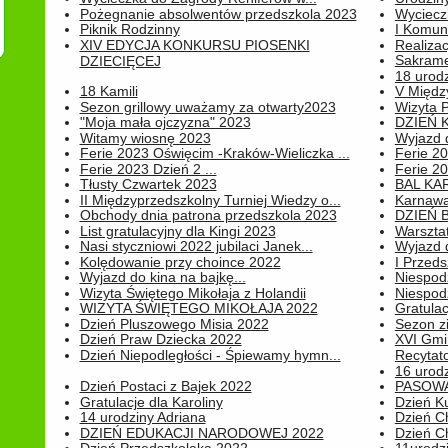
Pożegnanie absolwentów przedszkola 2023
Wyciecz
Piknik Rodzinny
I Komun
XIV EDYCJA KONKURSU PIOSENKI
Realiza
Sakrame
DZIECIĘCEJ
18 urodz
18 Kamili
V Między
Sezon grillowy uważamy za otwarty2023
Wizyta 
"Moja mała ojczyzna" 2023
DZIEŃ 
Witamy wiosnę 2023
Wyjazd d
Ferie 2023 Oświęcim -Kraków-Wieliczka ...
Ferie 20
Ferie 2023 Dzień 2 ...
Ferie 20
Tłusty Czwartek 2023
BAL KA
II Międzyprzedszkolny Turniej Wiedzy o...
Karnawa
Obchody dnia patrona przedszkola 2023
DZIEŃ B
List gratulacyjny dla Kingi 2023
Warszta
Nasi styczniowi 2022 jubilaci Janek...
Wyjazd 
Kolędowanie przy choince 2022
I Przeds
Wyjazd do kina na bajkę...
Niespod
Wizyta Świętego Mikołaja z Holandii
Niespod
WIZYTA ŚWIĘTEGO MIKOŁAJA 2022
Gratulac
Dzień Pluszowego Misia 2022
Sezon 
Dzień Praw Dziecka 2022
XVI Gmi
Dzień Niepodległości - Śpiewamy hymn...
Recytato
16 urodz
Dzień Postaci z Bajek 2022
PASOWA
Gratulacje dla Karoliny
Dzień K
14 urodziny Adriana
Dzień C
DZIEŃ EDUKACJI NARODOWEJ 2022
Dzień C