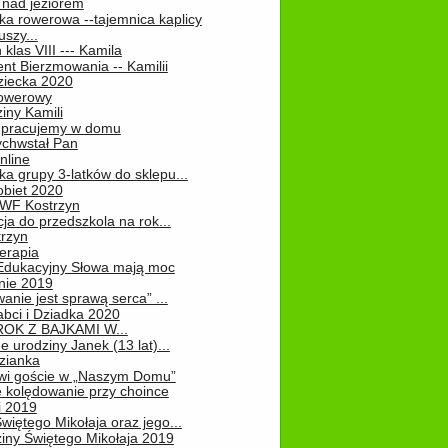
 nad jeziorem
ka rowerowa --tajemnica kaplicy
uszy...
klas VIII --- Kamila
nt Bierzmowania -- Kamilii
ziecka 2020
owerowy
iny Kamili
 – pracujemy w domu
chwstał Pan
nline
a grupy 3-latków do sklepu...
obiet 2020
 WF Kostrzyn
ja do przedszkola na rok...
rzyn
erapia
 Edukacyjny Słowa mają moc
ie 2019
nie jest sprawą serca” ...
abci i Dziadka 2020
OK Z BAJKAMI W...
 urodziny Janek (13 lat)...
zianka
wi goście w „Naszym Domu”
 kolędowanie przy choince
i 2019
więtego Mikołaja oraz jego...
iny Świętego Mikołaja 2019