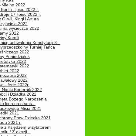
iny Kasi
-Mielno 2022
Berlin- lipiec 2022 r.
roje 17 lipiec 2022 r.
Oliwii, Kingi i Artura
zyjaciela 2022
ki na wycieczce 2022
Mamy 2022
iny Kamili
nicę uchwalenia Konstytucji 3...
zyprzedszkolny Turniej Tańca
leśniczego 2022
ny Poniedziałek
ietetyka 2022
atematyki 2022
obiet 2022
inozaura 2022
nawałowy 2022
 - ferie 2022r.
 Nauki Kopernik 2022
abci i Dziadka 2022
ięta Bożego Narodzenia
o kina na seans...
luszowego Misia 2021
redki 2021
chrony Praw Dziecka 2021
pada 2021 r.
ie z Księdzem wizytatorem
milu ! Z okazji...