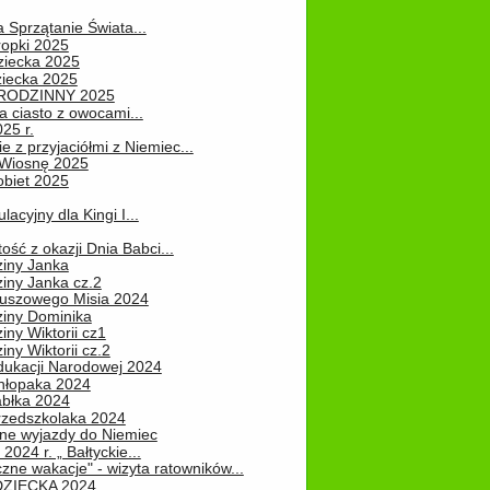
a Sprzątanie Świata...
ropki 2025
ziecka 2025
ziecka 2025
 RODZINNY 2025
 ciasto z owocami...
25 r.
e z przyjaciółmi z Niemiec...
Wiosnę 2025
obiet 2025
ulacyjny dla Kingi I...
ość z okazji Dnia Babci...
ziny Janka
iny Janka cz.2
luszowego Misia 2024
ziny Dominika
iny Wiktorii cz1
iny Wiktorii cz.2
dukacji Narodowej 2024
hłopaka 2024
abłka 2024
rzedszkolaka 2024
ne wyjazdy do Niemiec
2024 r. „ Bałtyckie...
zne wakacje" - wizyta ratowników...
DZIECKA 2024