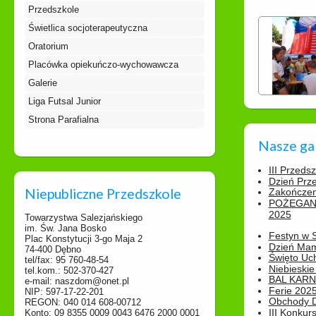
Przedszkole
Świetlica socjoterapeutyczna
Oratorium
Placówka opiekuńczo-wychowawcza
Galerie
Liga Futsal Junior
Strona Parafialna
Nasze ga
III Przeds
Dzień Prz
Niepubliczne Przedszkole
Zakończen
POŻEGAN
2025
Towarzystwa Salezjańskiego
im. Św. Jana Bosko
Festyn w 
Plac Konstytucji 3-go Maja 2
Dzień Ma
74-400 Dębno
Święto Uch
tel/fax: 95 760-48-54
Niebieskie
tel.kom.: 502-370-427
BAL KAR
e-mail: naszdom@onet.pl
Ferie 2025
NIP: 597-17-22-201
Obchody Dn
REGON: 040 014 608-00712
III Konkurs
Konto: 09 8355 0009 0043 6476 2000 0001