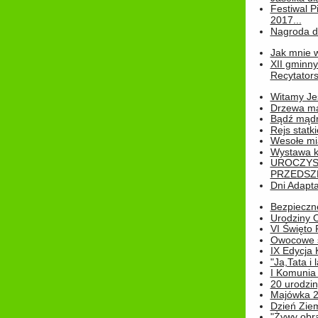
Festiwal P
2017...
Nagroda dl
Jak mnie w
XII gminn
Recytatorsk
Witamy Jes
Drzewa ma
Bądź mądr
Rejs statk
Wesołe mias
Wystawa k
UROCZYS
PRZEDSZ
Dni Adapt
Bezpieczne
Urodziny O
VI Święto 
Owocowe s
IX Edycja 
"Ja,Tata i 
I Komunia 
20 urodziny
Majówka 
Dzień Ziem
"Żywy obra