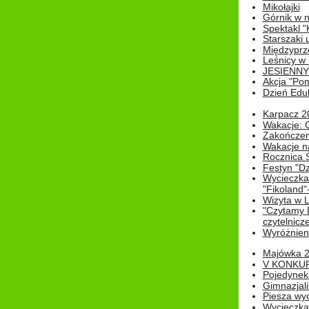
Mikołajki
Górnik w 
Spektakl "
Starszaki 
Międzyprze
Leśnicy w
JESIENNY
Akcja "Pom
Dzień Edu
Karpacz 2
Wakacje: 
Zakończen
Wakacje n
Rocznica 
Festyn "Dz
Wycieczka
"Fikoland"
Wizyta w L
"Czytamy D
czytelnicze
Wyróżnienie
Majówka 
V KONKUR
Pojedynek
Gimnazjali
Piesza wyc
Wycieczk