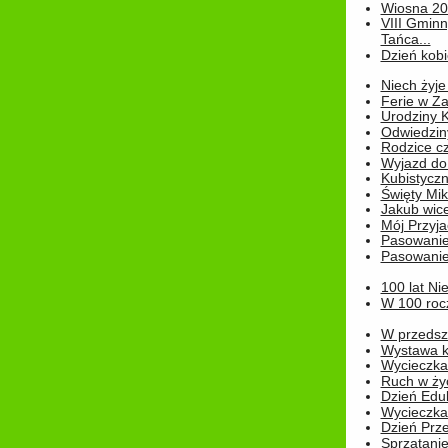
Wiosna 2
VIII Gminn
Tańca...
Dzień kob
Niech żyje
Ferie w Z
Urodziny K
Odwiedzin
Rodzice cz
Wyjazd do
Kubistyczn
Święty Miko
Jakub wice
Mój Przyja
Pasowanie
Pasowanie
100 lat Ni
W 100 rocz
W przedszk
Wystawa kr
Wycieczka
Ruch w życ
Dzień Edu
Wycieczka 
Dzień Prz
Sprzątani