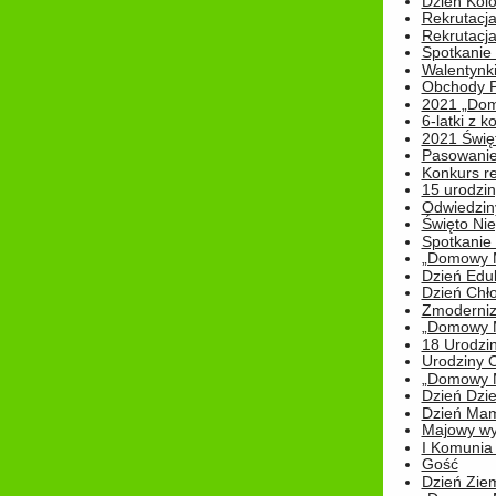
Dzień Kolo
Rekrutacj
Rekrutacja
Spotkanie
Walentynk
Obchody P
2021 „Domo
6-latki z 
2021 Świe
Pasowanie
Konkurs re
15 urodzin
Odwiedziny
Święto Nie
Spotkanie 
„Domowy Mi
Dzień Edu
Dzień Chł
Zmoderniz
„Domowy Mi
18 Urodzin
Urodziny Ol
„Domowy Mi
Dzień Dzie
Dzień Mam
Majowy wy
I Komunia S
Gość
Dzień Zie