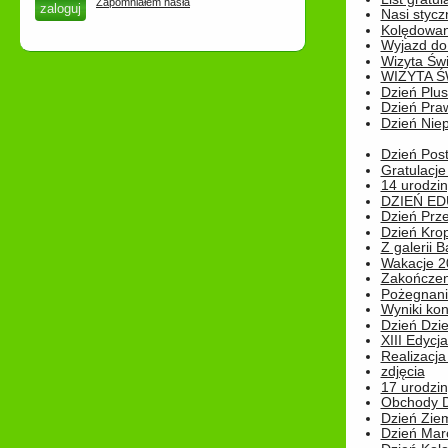
Zapomniałem hasła
Nasi styczn
Kolędowan
Wyjazd do 
Wizyta Świ
WIZYTA Ś
Dzień Plu
Dzień Pra
Dzień Niep
Dzień Post
Gratulacje
14 urodzin
DZIEŃ ED
Dzień Prz
Dzień Kro
Z galerii B
Wakacje 2
Zakończen
Pożegnani
Wyniki ko
Dzień Dzi
XIII Edycj
Realizacj
zdjęcia
17 urodzin
Obchody Dn
Dzień Zie
Dzień Mar