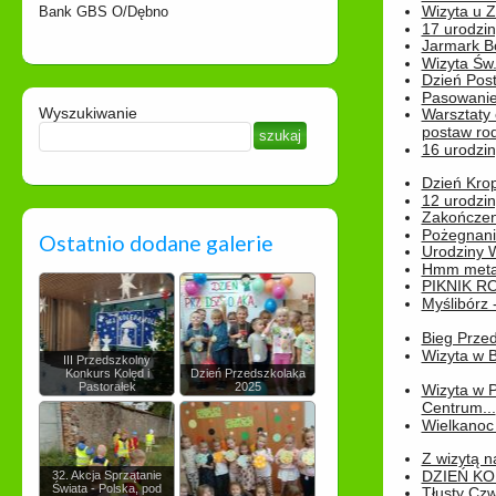
Wizyta u 
Bank GBS O/Dębno
17 urodzin
Jarmark B
Wizyta Św.
Dzień Post
Pasowanie
Wyszukiwanie
Warsztaty
postaw rod
16 urodzin
Dzień Kro
12 urodzin
Zakończen
Pożegnani
Ostatnio dodane galerie
Urodziny Wik
Hmm metamo
PIKNIK R
Myślibórz 
Bieg Prze
Wizyta w B
III Przedszkolny
Konkurs Kolęd i
Dzień Przedszkolaka
Pastorałek
2025
Wizyta w 
Centrum...
Wielkanoc 
Z wizytą n
DZIEŃ KO
32. Akcja Sprzątanie
Świata - Polska, pod
Tłusty Cz