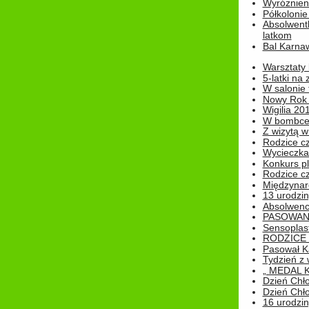
Wyróżnieni
Półkoloni
Absolwent
latkom
Bal Karna
Warsztaty
5-latki na
W salonie 
Nowy Rok
Wigilia 20
W bombc
Z wizytą w
Rodzice cz
Wycieczka 
Konkurs pl
Rodzice cz
Międzynar
13 urodzin
Absolwenc
PASOWAN
Sensoplas
RODZICE 
Pasował K
Tydzień z
„ MEDAL 
Dzień Chł
Dzień Chł
16 urodziny