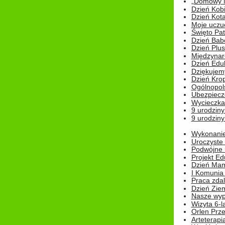
„Domowy Mi
Dzień Kob
Dzień Kot
Moje uczuc
Święto Pat
Dzień Babc
Dzień Plu
Międzynar
Dzień Edu
Dziękuje
Dzień Kro
Ogólnopol
Ubezpiecz
Wycieczka
9 urodziny
9 urodziny
Wykonanie 
Uroczyste
Podwójne u
Projekt E
Dzień Mam
I Komunia S
Praca zdal
Dzień Ziem
Nasze wypi
Wizyta 6-l
Orlen Prz
Arteterapi