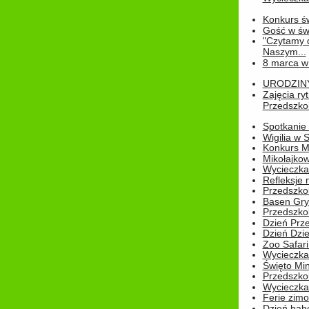
Konkurs św
Gość w świe
"Czytamy d
Naszym...
8 marca w
URODZINY 
Zajęcia r
Przedszkol
Spotkanie 
Wigilia w
Konkurs M
Mikołajko
Wycieczka 
Refleksje 
Przedszkol
Basen Gryf
Przedszkol
Dzień Prz
Dzień Dzie
Zoo Safari
Wycieczka 
Święto Min
Przedszkol
Wycieczka
Ferie zim
Dzień babc