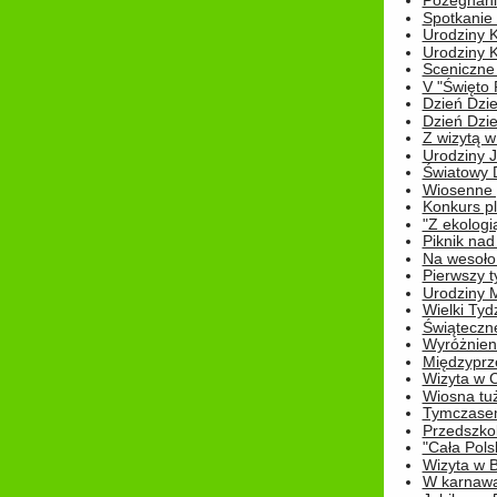
Pożegnani
Spotkanie
Urodziny K
Urodziny K
Sceniczne
V "Święto 
Dzień Dziec
Dzień Dziec
Z wizytą w
Urodziny Ju
Światowy 
Wiosenne 
Konkurs 
"Z ekologią
Piknik nad
Na wesoło
Pierwszy t
Urodziny 
Wielki Tyd
Świąteczne
Wyróżnieni
Międzyprz
Wizyta w 
Wiosna tuż,
Tymczasem 
Przedszkol
"Cała Pols
Wizyta w B
W karnawa