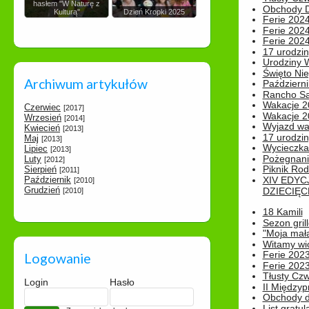
hasłem "W Naturę z
Obchody Dn
Kulturą"
Dzień Kropki 2025
Ferie 2024
Ferie 2024
Ferie 2024
17 urodzin
Urodziny W
Święto Nie
Archiwum artykułów
Październi
Rancho Sa
Wakacje 2
Czerwiec
[2017]
Wakacje 20
Wrzesień
[2014]
Wyjazd wak
Kwiecień
[2013]
17 urodzin
Maj
[2013]
Wycieczka
Lipiec
[2013]
Pożegnani
Luty
[2012]
Piknik Rod
Sierpień
[2011]
Październik
XIV EDYC
[2010]
Grudzień
DZIECIĘC
[2010]
18 Kamili
Sezon gri
"Moja mał
Witamy wi
Ferie 2023
Logowanie
Ferie 2023
Tłusty Cz
Login
Hasło
II Międzyp
Obchody d
List gratul