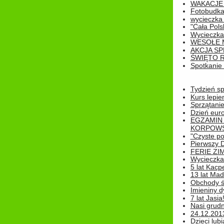
WAKACJE 
Fotobudk
wycieczka
"Cała Pols
Wycieczka
WESOŁE 
AKCJA SP
ŚWIĘTO 
Spotkanie 
Tydzień sp
Kurs lepie
Sprzątanie
Dzień eur
EGZAMIN
KORPOWS
"Czyste po
Pierwszy 
FERIE ZI
Wycieczka 
5 lat Kacp
13 lat Madz
Obchody św
Imieniny d
7 lat Jasia
Nasi grudni
24.12.2013r
Dzieci lubi