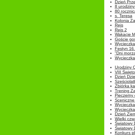
Dzień Prz
8 urodziny 
80 rocznic
s. Teresa
Kolonia Z
Rejs
Rejs 2
Wakacje M
Goście go
Wycieczka 
Festyn 16
"Dni morz
Wycieczka 
Urodziny Ol
VIII Święt
Dzień Dzi
Sześciolat
Zbiórka ka
Trening Za
Pieczemy 
Sceniczne 
Wycieczka
Wycieczka 
Dzień Zie
Wielki czw
Światowy 
Światowy 
Konkurs pl