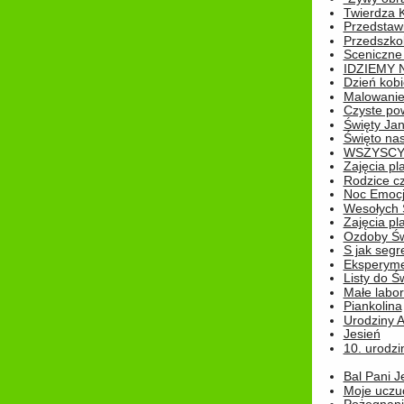
Twierdza 
Przedstaw
Przedszkol
Sceniczne
IDZIEMY 
Dzień kobi
Malowanie
Czyste pow
Święty Ja
Święto na
WSZYSCY 
Zajęcia pl
Rodzice cz
Noc Emocj
Wesołych 
Zajęcia pl
Ozdoby Św
S jak segr
Eksperyme
Listy do Ś
Małe labo
Piankolina
Urodziny A
Jesień
10. urodzin
Bal Pani J
Moje uczu