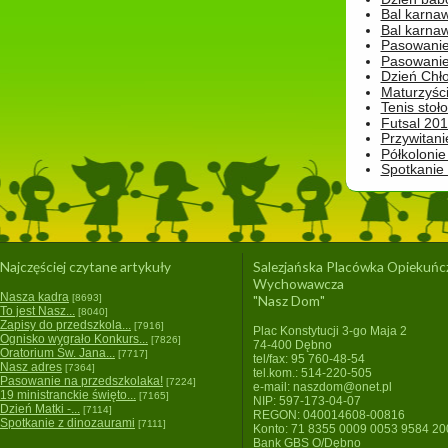
Bal karna
Bal karna
Pasowanie
Pasowanie
Dzień Chło
Maturzyśc
Tenis stoł
Futsal 201
Przywitani
Półkolonie
Spotkanie
Najczęściej czytane artykuły
Salezjańska Placówka Opiekuńc
Wychowawcza
Nasza kadra
[8693]
"Nasz Dom"
To jest Nasz...
[8040]
Zapisy do przedszkola...
[7916]
Plac Konstytucji 3-go Maja 2
Ognisko wygrało Konkurs...
[7826]
74-400 Dębno
Oratorium Św. Jana...
[7717]
tel/fax: 95 760-48-54
Nasz adres
[7364]
tel.kom.: 514-220-505
Pasowanie na przedszkolaka!
[7224]
e-mail: naszdom@onet.pl
19 ministranckie święto...
[7165]
NIP: 597-173-04-07
Dzień Matki -...
[7114]
REGON: 040014608-00816
Spotkanie z dinozaurami
[7111]
Konto: 71 8355 0009 0053 9584 2
Bank GBS O/Dębno