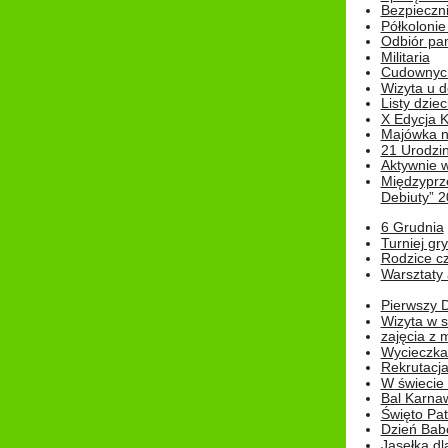
Bezpieczn
Półkolonie
Odbiór pam
Militaria
Cudownyc
Wizyta u d
Listy dziec
X Edycja K
Majówka n
21 Urodzin
Aktywnie 
Międzyprz
Debiuty” 
6 Grudnia
Turniej gry
Rodzice cz
Warsztaty 
Pierwszy 
Wizyta w s
zajęcia z
Wycieczka
Rekrutacja
W świecie
Bal Karna
Święto Pat
Dzień Babc
Jasełka dla