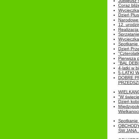
Jubileusz 
Coraz bliż
Wycieczka
Dzień Plus
Narodowe Ś
12. urodzi
Realizacja
Sprzątanie
Wycieczka
Spotkanie 
Dzień Prz
"Czterolat
Pierwsza 
"BAL DEB
4-latki w b
5-LATKI W
DOBRE P
PRZEDSZ
WIELKAN
"W świecie
Dzień kobi
Międzypoko
Wielkanoc
Spotkanie 
OBCHODY
ŚW.JANA..