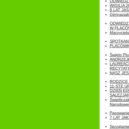
ODWIEDZ
WIGILIA 2
8 LAT JA
Gimnazjali
ODWIEDZ
W PLACÓW
Marzyciels
SPOTKAN
PLACÓWK
Święto Pl
ANDRZEJKI
LAUREAC
RECYTATO
NASZ JES
RODZICE 
11-STE U
DZIEŃ E
SALEZJAŃ
Świetlicza
Narodowe
Pasowanie 
7 LAT JA
Sprzątanie