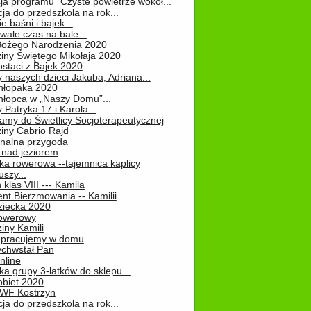
ja programu "Czyste powietrze wokół...
ja do przedszkola na rok...
e baśni i bajek...
ale czas na bale...
Bożego Narodzenia 2020
iny Świętego Mikołaja 2020
staci z Bajek 2020
 naszych dzieci Jakuba, Adriana...
hłopaka 2020
hłopca w „Naszy Domu”...
 Patryka 17 i Karola...
amy do Świetlicy Socjoterapeutycznej
iny Cabrio Rajd
alna przygoda
 nad jeziorem
ka rowerowa --tajemnica kaplicy
uszy...
klas VIII --- Kamila
nt Bierzmowania -- Kamilii
ziecka 2020
owerowy
iny Kamili
 – pracujemy w domu
chwstał Pan
nline
a grupy 3-latków do sklepu...
obiet 2020
 WF Kostrzyn
ja do przedszkola na rok...