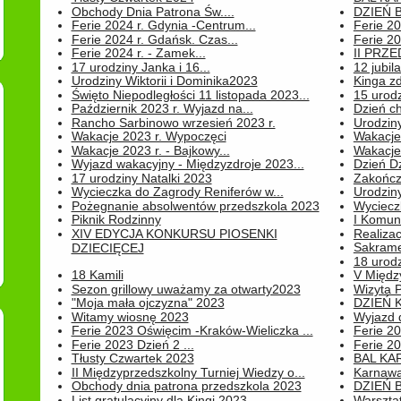
Obchody Dnia Patrona Św....
DZIEŃ B
Ferie 2024 r. Gdynia -Centrum...
Ferie 20
Ferie 2024 r. Gdańsk. Czas...
Ferie 20
Ferie 2024 r. - Zamek...
II PRZ
17 urodziny Janka i 16...
12 jubil
Urodziny Wiktorii i Dominika2023
Kinga zd
Święto Niepodległości 11 listopada 2023...
15 urodz
Październik 2023 r. Wyjazd na...
Dzień c
Rancho Sarbinowo wrzesień 2023 r.
Urodziny 
Wakacje 2023 r. Wypoczęci
Wakacje
Wakacje 2023 r. - Bajkowy...
Wakacje
Wyjazd wakacyjny - Międzyzdroje 2023...
Dzień D
17 urodziny Natalki 2023
Zakończ
Wycieczka do Zagrody Reniferów w...
Urodziny 
Pożegnanie absolwentów przedszkola 2023
Wyciecz
Piknik Rodzinny
I Komun
XIV EDYCJA KONKURSU PIOSENKI
Realiza
Sakrame
DZIECIĘCEJ
18 urodz
18 Kamili
V Między
Sezon grillowy uważamy za otwarty2023
Wizyta 
"Moja mała ojczyzna" 2023
DZIEŃ 
Witamy wiosnę 2023
Wyjazd d
Ferie 2023 Oświęcim -Kraków-Wieliczka ...
Ferie 20
Ferie 2023 Dzień 2 ...
Ferie 20
Tłusty Czwartek 2023
BAL KA
II Międzyprzedszkolny Turniej Wiedzy o...
Karnawa
Obchody dnia patrona przedszkola 2023
DZIEŃ B
List gratulacyjny dla Kingi 2023
Warszta