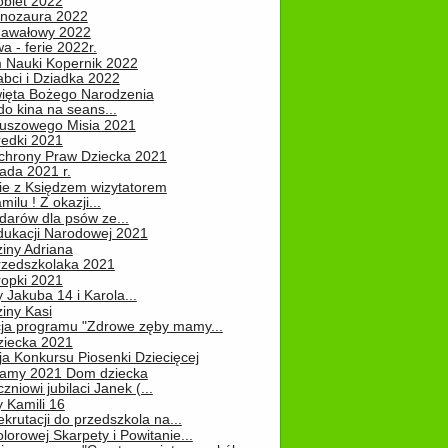
obiet 2022
inozaura 2022
nawałowy 2022
 - ferie 2022r.
 Nauki Kopernik 2022
abci i Dziadka 2022
ięta Bożego Narodzenia
o kina na seans...
luszowego Misia 2021
redki 2021
chrony Praw Dziecka 2021
pada 2021 r.
ie z Księdzem wizytatorem
milu ! Z okazji...
darów dla psów ze...
dukacji Narodowej 2021
iny Adriana
rzedszkolaka 2021
ropki 2021
 Jakuba 14 i Karola...
iny Kasi
cja programu "Zdrowe zęby mamy...
ziecka 2021
ja Konkursu Piosenki Dziecięcej
Mamy 2021 Dom dziecka
zniowi jubilaci Janek (...
 Kamili 16
ekrutacji do przedszkola na...
lorowej Skarpety i Powitanie...