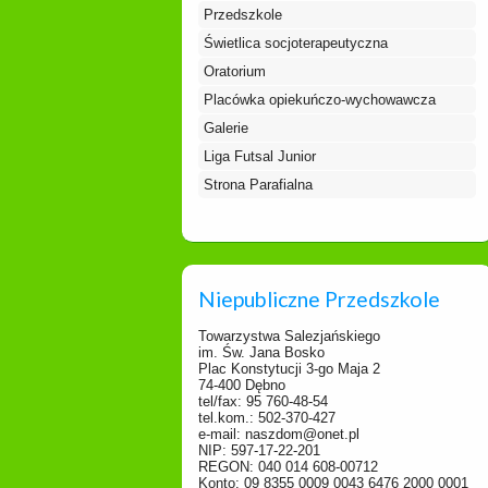
Przedszkole
Świetlica socjoterapeutyczna
Oratorium
Placówka opiekuńczo-wychowawcza
Galerie
Liga Futsal Junior
Strona Parafialna
Niepubliczne Przedszkole
Towarzystwa Salezjańskiego
im. Św. Jana Bosko
Plac Konstytucji 3-go Maja 2
74-400 Dębno
tel/fax: 95 760-48-54
tel.kom.: 502-370-427
e-mail: naszdom@onet.pl
NIP: 597-17-22-201
REGON: 040 014 608-00712
Konto: 09 8355 0009 0043 6476 2000 0001