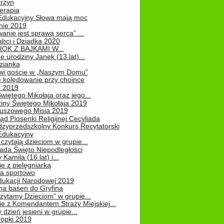
rzyn
erapia
 Edukacyjny Słowa mają moc
ie 2019
nie jest sprawą serca” ...
abci i Dziadka 2020
OK Z BAJKAMI W...
 urodziny Janek (13 lat)...
zianka
wi goście w „Naszym Domu”
 kolędowanie przy choince
i 2019
więtego Mikołaja oraz jego...
iny Świętego Mikołaja 2019
luszowego Misia 2019
ąd Piosenki Religijnej Cecyliada
dzyprzedszkolny Konkurs Recytatorski
 Edukacyjny
czytają dzieciom w grupie...
pada Święto Niepodległości
Kamila (16 lat) i...
e z pielęgniarką
na sportowo
dukacji Narodowej 2019
na basen do Gryfina
zytamy Dzieciom” w grupie...
e z Komendantem Straży Miejskiej...
 dzień jesieni w grupie...
ropki 2019