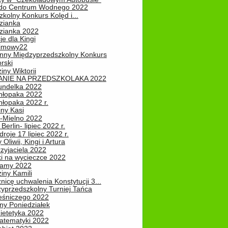
do Centrum Wodnego 2022
zkolny Konkurs Kolęd i...
zianka
zianka 2022
je dla Kingi
zimowy22
nny Międzyprzedszkolny Konkurs
rski
iny Wiktorii
NIE NA PRZEDSZKOLAKA 2022
undelka 2022
hłopaka 2022
hłopaka 2022 r.
iny Kasi
-Mielno 2022
Berlin- lipiec 2022 r.
roje 17 lipiec 2022 r.
Oliwii, Kingi i Artura
zyjaciela 2022
ki na wycieczce 2022
Mamy 2022
iny Kamili
nicę uchwalenia Konstytucji 3...
zyprzedszkolny Turniej Tańca
leśniczego 2022
ny Poniedziałek
ietetyka 2022
atematyki 2022