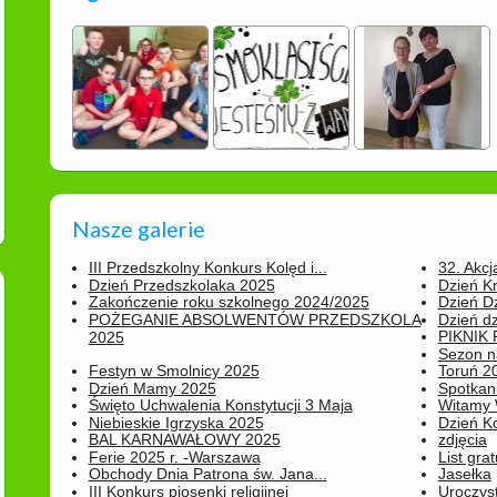
Nasze galerie
III Przedszkolny Konkurs Kolęd i...
32. Akcj
Dzień Przedszkolaka 2025
Dzień K
Zakończenie roku szkolnego 2024/2025
Dzień D
POŻEGANIE ABSOLWENTÓW PRZEDSZKOLA
Dzień d
PIKNIK
2025
Sezon na
Festyn w Smolnicy 2025
Toruń 20
Dzień Mamy 2025
Spotkani
Święto Uchwalenia Konstytucji 3 Maja
Witamy 
Niebieskie Igrzyska 2025
Dzień K
BAL KARNAWAŁOWY 2025
zdjęcia
Ferie 2025 r. -Warszawa
List grat
Obchody Dnia Patrona św. Jana...
Jasełka
III Konkurs piosenki religijnej
Uroczyst