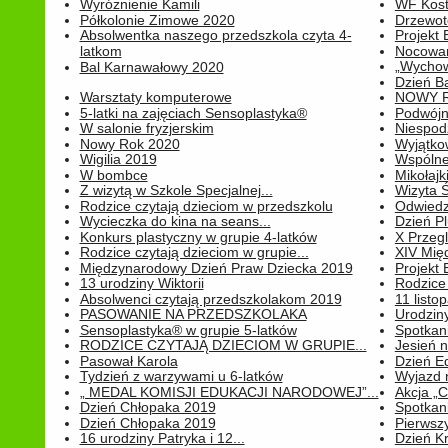
Wyróżnienie Kamili
WF Kost
Półkolonie Zimowe 2020
Drzewot
Absolwentka naszego przedszkola czyta 4-
Projekt
latkom
Nocowan
„Wychowa
Bal Karnawałowy 2020
Dzień B
Warsztaty komputerowe
NOWY R
5-latki na zajęciach Sensoplastyka®
Podwójne
W salonie fryzjerskim
Niespod
Nowy Rok 2020
Wyjątko
Wigilia 2019
Wspólne
W bombce
Mikołajk
Z wizytą w Szkole Specjalnej...
Wizyta Ś
Rodzice czytają dzieciom w przedszkolu
Odwiedz
Wycieczka do kina na seans...
Dzień P
Konkurs plastyczny w grupie 4-latków
X Przegl
Rodzice czytają dzieciom w grupie...
XIV Mię
Międzynarodowy Dzień Praw Dziecka 2019
Projekt
13 urodziny Wiktorii
Rodzice 
Absolwenci czytają przedszkolakom 2019
11 listo
PASOWANIE NA PRZEDSZKOLAKA
Urodziny 
Sensoplastyka® w grupie 5-latków
Spotkani
RODZICE CZYTAJĄ DZIECIOM W GRUPIE...
Jesień 
Pasował Karola
Dzień E
Tydzień z warzywami u 6-latków
Wyjazd 
„ MEDAL KOMISJI EDUKACJI NARODOWEJ”...
Akcja „C
Dzień Chłopaka 2019
Spotkani
Dzień Chłopaka 2019
Pierwszy
16 urodziny Patryka i 12...
Dzień K