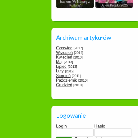
hasłem "W Naturę z
Kulturą"
Dzień Kropki 2025
Archiwum artykułów
Czerwiec
[2017]
Wrzesień
[2014]
Kwiecień
[2013]
Maj
[2013]
Lipiec
[2013]
Luty
[2012]
Sierpień
[2011]
Październik
[2010]
Grudzień
[2010]
Logowanie
Login
Hasło