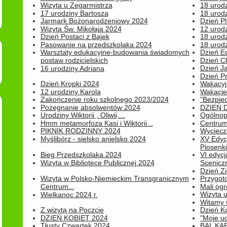
Wizyta u Zegarmistrza
18 urod
17 urodziny Bartosza
18 urodz
Jarmark Bożonarodzeniowy 2024
Dzień P
Wizyta Św. Mikołaja 2024
12 urod
Dzień Postaci z Bajek
18 urodz
Pasowanie na przedszkolaka 2024
18 urodz
Warsztaty edukacyjne-budowania świadomych
Dzień E
postaw rodzicielskich
Dzień C
Dzień J
16 urodziny Adriana
Dzień P
Dzień Kropki 2024
Wakacyj
12 urodziny Karola
Wakacje 
Zakończenie roku szkolnego 2023/2024
"Bezpiec
Pożegnanie absolwentów 2024
DZIEŃ 
Urodziny Wiktorii , Oliwii,...
Ogólnopo
Hmm metamorfoza Kasi i Wiktorii...
Centrum
PIKNIK RODZINNY 2024
Wyciecz
Myślibórz - sielsko anielsko 2024
XV Edyc
Piosenki.
Bieg Przedszkolaka 2024
VI edyc
Wizyta w Bibliotece Publicznej 2024
Sceniczn
Dzień Z
Wizyta w Polsko-Niemieckim Transgranicznym
Przygot
Centrum...
Mali ogr
Wizyta 
Wielkanoc 2024 r.
Witamy 
Z wizytą na Poczcie
Dzień K
DZIEŃ KOBIET 2024
"Moje uc
Tłusty Czwartek 2024
BAL KA