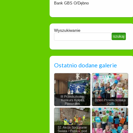
Bank GBS O/Dębno
Wyszukiwanie
Ostatnio dodane galerie
III Przedszkolny
Konkurs Kolęd i
Dzień Przedszkolaka
Pastorałek
2025
32. Akcja Sprzątanie
Świata - Polska, pod