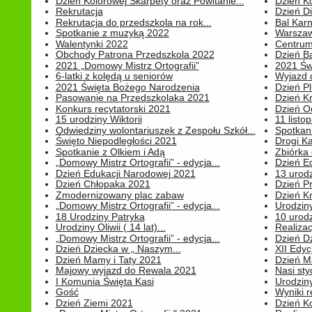
Dzień Kolorowej Skarpety oraz Powitanie...
Dzień K
Rekrutacja
Dzień D
Rekrutacja do przedszkola na rok...
Bal Kar
Spotkanie z muzyką 2022
Warszawa
Walentynki 2022
Centrum
Obchody Patrona Przedszkola 2022
Dzień B
2021 „Domowy Mistrz Ortografii”
2021 Św
6-latki z kolędą u seniorów
Wyjazd d
2021 Święta Bożego Narodzenia
Dzień P
Pasowanie na Przedszkolaka 2021
Dzień K
Konkurs recytatorski 2021
Dzień O
15 urodziny Wiktorii
11 listo
Odwiedziny wolontariuszek z Zespołu Szkół...
Spotkan
Święto Niepodległości 2021
Drogi Ka
Spotkanie z Olkiem i Adą
Zbiórka 
„Domowy Mistrz Ortografii” - edycja...
Dzień E
Dzień Edukacji Narodowej 2021
13 urodz
Dzień Chłopaka 2021
Dzień P
Zmodernizowany plac zabaw
Dzień K
„Domowy Mistrz Ortografii” - edycja...
Urodziny
18 Urodziny Patryka
10 urodz
Urodziny Oliwii ( 14 lat)...
Realiza
„Domowy Mistrz Ortografii” - edycja...
Dzień D
Dzień Dziecka w „ Naszym...
XII Edyc
Dzień Mamy i Taty 2021
Dzień 
Majowy wyjazd do Rewala 2021
Nasi styc
I Komunia Święta Kasi
Urodziny
Gość
Wyniki r
Dzień Ziemi 2021
Dzień Ko