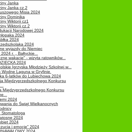
ziny Janka
iny Janka cz.2
luszowego Misia 2024
ziny Dominika
iny Wiktorii cz1
iny Wiktorii cz.2
dukacji Narodowej 2024
hłopaka 2024
abłka 2024
rzedszkolaka 2024
ne wyjazdy do Niemiec
2024 r. „ Bałtyckie...
zne wakacje" - wizyta ratowników...
DZIECKA 2024
lskie Igrzyska Młodzieży Szkolnej w...
 Wodne Laguna w Gryfinie.
ka 6-latków do Lubiechowa 2024
ja Międzyprzedszkolnego Konkursu
..
ja Międzyprzedszkolnego Konkursu
e...
iemi 2024
owania do Świąt Wielkanocnych
odnicy
u Stomatologa
wiosnę 2024
obiet 2024
zucia i emocje" 2024
RNAWAŁOWY 2024