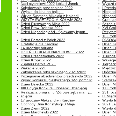
Nasi styczniowi 2022 jubilaci Janek...
Wyjazd 
Kolędowanie przy choince 2022
I Przeds
Wyjazd do kina na bajkę...
Niespod
Wizyta Świętego Mikołaja z Holandii
Niespod
WIZYTA ŚWIĘTEGO MIKOŁAJA 2022
Gratulac
Dzień Pluszowego Misia 2022
Sezon 
Dzień Praw Dziecka 2022
XVI Gmi
Dzień Niepodległości - Śpiewamy hymn...
Recytato
16 urodz
Dzień Postaci z Bajek 2022
PASOWA
Gratulacje dla Karoliny
Dzień K
14 urodziny Adriana
Dzień C
DZIEŃ EDUKACJI NARODOWEJ 2022
Dzień C
Dzień Przedszkolaka 2022
11urodz
Dzień Kropki 2022
Wakacje
Z galerii Bartka W. -...
Tierpark 
Wakacje 2022r.
Międzyzd
Zakończenie roku szkolnego 2021/2022
Urodziny 
Pożegnanie absolwentów przedszkola 2022
Dzień Pr
Wyniki konkursu plastycznego "Mój pomnik"
Starsza
Dzień Dziecka 2022
Dzień 
XIII Edycja Konkursu Piosenki Dziecięcej
17 urodz
Realizacja programu "Zdrowe zęby mamy...
231 rocz
zdjęcia
IX Międ
17 urodziny Aleksandry i Karoliny
Wizyta 
Obchody Dnia Konstytucji 3 Maja
2021 La
Dzień Ziemi 2022
Wizyta d
Dzień Marchewki 2022
Dzień M