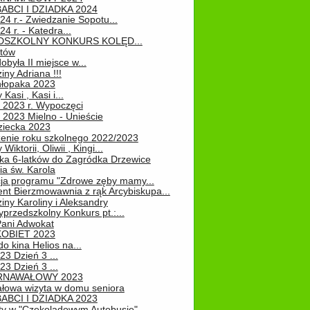
ABCI I DZIADKA 2024
24 r.- Zwiedzanie Sopotu...
24 r. - Katedra...
EDSZKOLNY KONKURS KOLĘD...
atów
obyła II miejsce w...
iny Adriana !!!
hłopaka 2023
Kasi , Kasi i...
 2023 r. Wypoczęci
 2023 Mielno - Unieście
ziecka 2023
enie roku szkolnego 2022/2023
Wiktorii, Oliwii , Kingi...
ka 6-latków do Zagródka Drzewice
ia św. Karola
cja programu "Zdrowe zęby mamy...
nt Bierzmowawnia z rąk Arcybiskupa...
iny Karoliny i Aleksandry
przedszkolny Konkurs pt.:...
Pani Adwokat
KOBIET 2023
o kina Helios na...
23 Dzień 3 ...
23 Dzień 3 ...
RNAWAŁOWY 2023
łowa wizyta w domu seniora
ABCI I DZIADKA 2023
ty w "Czekoladowym Autobusie"