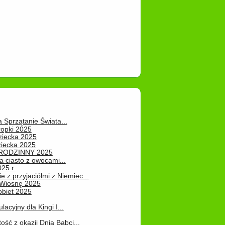
a Sprzątanie Świata...
ropki 2025
ziecka 2025
ziecka 2025
 RODZINNY 2025
 ciasto z owocami...
25 r.
e z przyjaciółmi z Niemiec...
Wiosnę 2025
obiet 2025
ulacyjny dla Kingi I...
ość z okazji Dnia Babci...