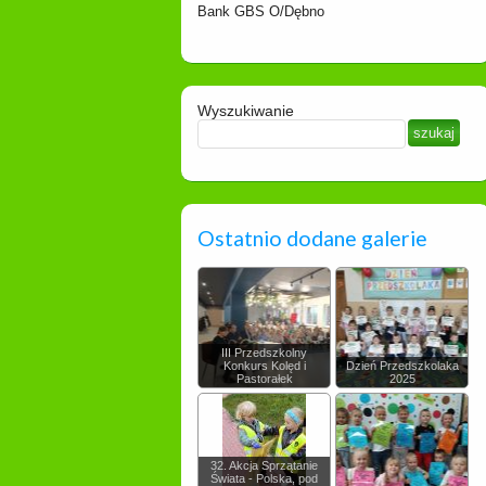
Bank GBS O/Dębno
Wyszukiwanie
Ostatnio dodane galerie
III Przedszkolny
Konkurs Kolęd i
Dzień Przedszkolaka
Pastorałek
2025
32. Akcja Sprzątanie
Świata - Polska, pod