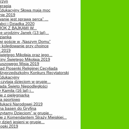
rzyn
erapia
 Edukacyjny Słowa mają moc
ie 2019
nie jest sprawą serca” ...
abci i Dziadka 2020
OK Z BAJKAMI W...
 urodziny Janek (13 lat)...
zianka
wi goście w „Naszym Domu”
 kolędowanie przy choince
i 2019
więtego Mikołaja oraz jego...
iny Świętego Mikołaja 2019
luszowego Misia 2019
ąd Piosenki Religijnej Cecyliada
dzyprzedszkolny Konkurs Recytatorski
 Edukacyjny
czytają dzieciom w grupie...
pada Święto Niepodległości
Kamila (16 lat) i...
e z pielęgniarką
na sportowo
dukacji Narodowej 2019
na basen do Gryfina
zytamy Dzieciom” w grupie...
e z Komendantem Straży Miejskiej...
 dzień jesieni w grupie...
ropki 2019