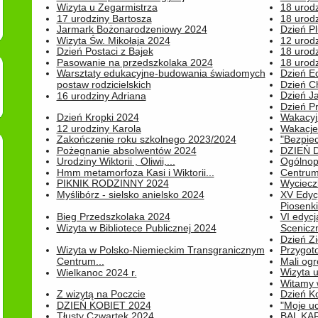
Wizyta u Zegarmistrza
18 urod
17 urodziny Bartosza
18 urodz
Jarmark Bożonarodzeniowy 2024
Dzień P
Wizyta Św. Mikołaja 2024
12 urod
Dzień Postaci z Bajek
18 urodz
Pasowanie na przedszkolaka 2024
18 urodz
Warsztaty edukacyjne-budowania świadomych
Dzień E
postaw rodzicielskich
Dzień C
Dzień J
16 urodziny Adriana
Dzień P
Dzień Kropki 2024
Wakacyj
12 urodziny Karola
Wakacje 
Zakończenie roku szkolnego 2023/2024
"Bezpiec
Pożegnanie absolwentów 2024
DZIEŃ 
Urodziny Wiktorii , Oliwii,...
Ogólnopo
Hmm metamorfoza Kasi i Wiktorii...
Centrum
PIKNIK RODZINNY 2024
Wyciecz
Myślibórz - sielsko anielsko 2024
XV Edyc
Piosenki.
Bieg Przedszkolaka 2024
VI edyc
Wizyta w Bibliotece Publicznej 2024
Sceniczn
Dzień Z
Wizyta w Polsko-Niemieckim Transgranicznym
Przygot
Centrum...
Mali ogr
Wizyta 
Wielkanoc 2024 r.
Witamy 
Z wizytą na Poczcie
Dzień K
DZIEŃ KOBIET 2024
"Moje uc
Tłusty Czwartek 2024
BAL KA