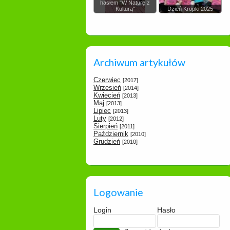
hasłem "W Naturę z
Kulturą"
Dzień Kropki 2025
Archiwum artykułów
Czerwiec
[2017]
Wrzesień
[2014]
Kwiecień
[2013]
Maj
[2013]
Lipiec
[2013]
Luty
[2012]
Sierpień
[2011]
Październik
[2010]
Grudzień
[2010]
Logowanie
Login
Hasło