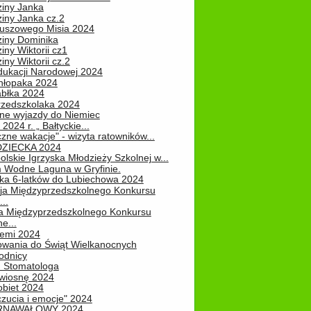
ziny Janka
iny Janka cz.2
luszowego Misia 2024
ziny Dominika
iny Wiktorii cz1
iny Wiktorii cz.2
dukacji Narodowej 2024
hłopaka 2024
abłka 2024
rzedszkolaka 2024
ne wyjazdy do Niemiec
2024 r. „ Bałtyckie...
zne wakacje" - wizyta ratowników...
DZIECKA 2024
lskie Igrzyska Młodzieży Szkolnej w...
 Wodne Laguna w Gryfinie.
ka 6-latków do Lubiechowa 2024
ja Międzyprzedszkolnego Konkursu
..
ja Międzyprzedszkolnego Konkursu
e...
iemi 2024
owania do Świąt Wielkanocnych
odnicy
u Stomatologa
wiosnę 2024
obiet 2024
zucia i emocje" 2024
RNAWAŁOWY 2024