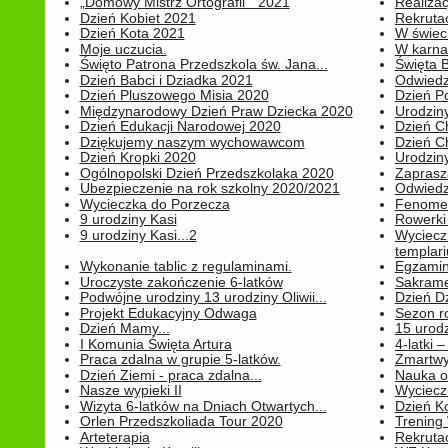
„Domowy Mistrz Ortografii " 2021
Realizac
Dzień Kobiet 2021
Rekrutac
Dzień Kota 2021
W świeci
Moje uczucia.
W karnaw
Święto Patrona Przedszkola św. Jana...
Święta 
Dzień Babci i Dziadka 2021
Odwiedz
Dzień Pluszowego Misia 2020
Dzień Po
Międzynarodowy Dzień Praw Dziecka 2020
Urodziny
Dzień Edukacji Narodowej 2020
Dzień C
Dziękujemy naszym wychowawcom
Dzień C
Dzień Kropki 2020
Urodziny
Ogólnopolski Dzień Przedszkolaka 2020
Zaprasz
Ubezpieczenie na rok szkolny 2020/2021
Odwiedz
Wycieczka do Porzecza
Fenomen
9 urodziny Kasi
Rowerki
9 urodziny Kasi...2
Wyciecz
templari
Wykonanie tablic z regulaminami.
Egzamin 
Uroczyste zakończenie 6-latków
Sakrame
Podwójne urodziny 13 urodziny Oliwii...
Dzień D
Projekt Edukacyjny Odwaga
Sezon r
Dzień Mamy...
15 urodz
I Komunia Święta Artura
4-latki
Praca zdalna w grupie 5-latków.
Zmartwy
Dzień Ziemi - praca zdalna...
Nauka o
Nasze wypieki II
Wycieczk
Wizyta 6-latków na Dniach Otwartych...
Dzień K
Orlen Przedszkoliada Tour 2020
Trening
Arteterapia
Rekrutac