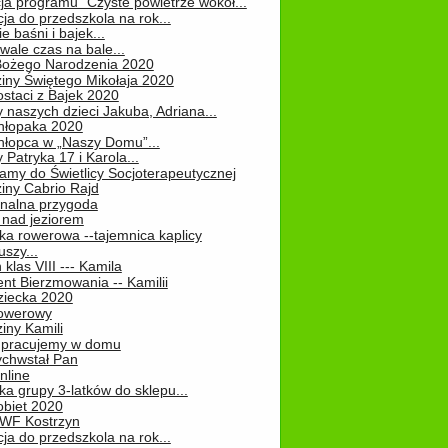
ja programu "Czyste powietrze wokół...
ja do przedszkola na rok...
e baśni i bajek...
ale czas na bale...
Bożego Narodzenia 2020
iny Świętego Mikołaja 2020
staci z Bajek 2020
 naszych dzieci Jakuba, Adriana...
hłopaka 2020
hłopca w „Naszy Domu”...
 Patryka 17 i Karola...
amy do Świetlicy Socjoterapeutycznej
iny Cabrio Rajd
alna przygoda
 nad jeziorem
ka rowerowa --tajemnica kaplicy
uszy...
klas VIII --- Kamila
nt Bierzmowania -- Kamilii
ziecka 2020
owerowy
iny Kamili
 – pracujemy w domu
chwstał Pan
nline
a grupy 3-latków do sklepu...
obiet 2020
 WF Kostrzyn
ja do przedszkola na rok...