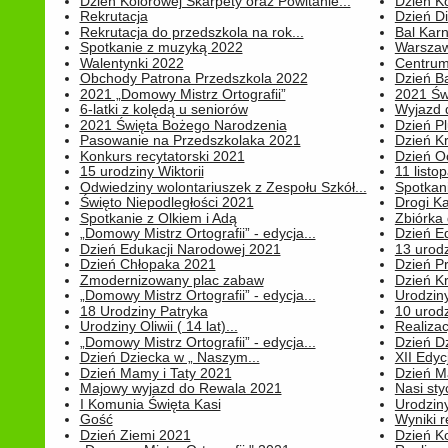
Dzień Kolorowej Skarpety oraz Powitanie...
Dzień K
Rekrutacja
Dzień D
Rekrutacja do przedszkola na rok...
Bal Kar
Spotkanie z muzyką 2022
Warszawa
Walentynki 2022
Centrum
Obchody Patrona Przedszkola 2022
Dzień B
2021 „Domowy Mistrz Ortografii”
2021 Św
6-latki z kolędą u seniorów
Wyjazd d
2021 Święta Bożego Narodzenia
Dzień P
Pasowanie na Przedszkolaka 2021
Dzień K
Konkurs recytatorski 2021
Dzień O
15 urodziny Wiktorii
11 listo
Odwiedziny wolontariuszek z Zespołu Szkół...
Spotkan
Święto Niepodległości 2021
Drogi Ka
Spotkanie z Olkiem i Adą
Zbiórka 
„Domowy Mistrz Ortografii” - edycja...
Dzień E
Dzień Edukacji Narodowej 2021
13 urodz
Dzień Chłopaka 2021
Dzień P
Zmodernizowany plac zabaw
Dzień K
„Domowy Mistrz Ortografii” - edycja...
Urodziny
18 Urodziny Patryka
10 urodz
Urodziny Oliwii ( 14 lat)...
Realiza
„Domowy Mistrz Ortografii” - edycja...
Dzień D
Dzień Dziecka w „ Naszym...
XII Edyc
Dzień Mamy i Taty 2021
Dzień 
Majowy wyjazd do Rewala 2021
Nasi styc
I Komunia Święta Kasi
Urodziny
Gość
Wyniki r
Dzień Ziemi 2021
Dzień Ko