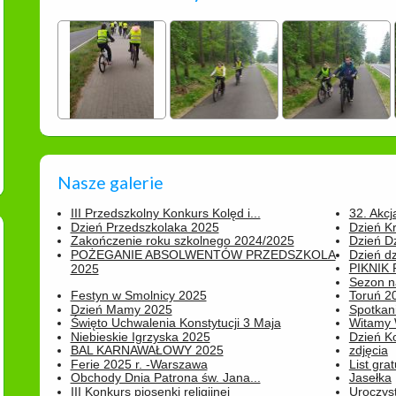
Nasze galerie
III Przedszkolny Konkurs Kolęd i...
32. Akcj
Dzień Przedszkolaka 2025
Dzień K
Zakończenie roku szkolnego 2024/2025
Dzień D
POŻEGANIE ABSOLWENTÓW PRZEDSZKOLA
Dzień d
PIKNIK
2025
Sezon na
Festyn w Smolnicy 2025
Toruń 20
Dzień Mamy 2025
Spotkani
Święto Uchwalenia Konstytucji 3 Maja
Witamy 
Niebieskie Igrzyska 2025
Dzień K
BAL KARNAWAŁOWY 2025
zdjęcia
Ferie 2025 r. -Warszawa
List grat
Obchody Dnia Patrona św. Jana...
Jasełka
III Konkurs piosenki religijnej
Uroczyst