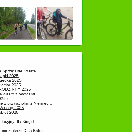
a Sprzątanie Świata...
ropki 2025
ziecka 2025
ziecka 2025
 RODZINNY 2025
 ciasto z owocami...
25 r.
e z przyjaciółmi z Niemiec...
Wiosnę 2025
obiet 2025
ulacyjny dla Kingi I...
ość z okazji Dnia Babci...