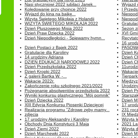
Nasi styczniowi 2022 jubilaci Janek...
Wyjazd 
Kolędowanie przy choince 2022
I Przeds
Wyjazd do kina na bajkę...
Niespod
Wizyta Świętego Mikołaja z Holandii
Niespod
WIZYTA ŚWIĘTEGO MIKOŁAJA 2022
Gratulac
Dzień Pluszowego Misia 2022
Sezon 
Dzień Praw Dziecka 2022
XVI Gmi
Dzień Niepodległości - Śpiewamy hymn...
Recytato
16 urodz
Dzień Postaci z Bajek 2022
PASOWA
Gratulacje dla Karoliny
Dzień K
14 urodziny Adriana
Dzień C
DZIEŃ EDUKACJI NARODOWEJ 2022
Dzień C
Dzień Przedszkolaka 2022
11urodz
Dzień Kropki 2022
Wakacje
Z galerii Bartka W. -...
Tierpark 
Wakacje 2022r.
Międzyzd
Zakończenie roku szkolnego 2021/2022
Urodziny 
Pożegnanie absolwentów przedszkola 2022
Dzień Pr
Wyniki konkursu plastycznego "Mój pomnik"
Starsza
Dzień Dziecka 2022
Dzień 
XIII Edycja Konkursu Piosenki Dziecięcej
17 urodz
Realizacja programu "Zdrowe zęby mamy...
231 rocz
zdjęcia
IX Międ
17 urodziny Aleksandry i Karoliny
Wizyta 
Obchody Dnia Konstytucji 3 Maja
2021 La
Dzień Ziemi 2022
Wizyta d
Dzień Marchewki 2022
Dzień M