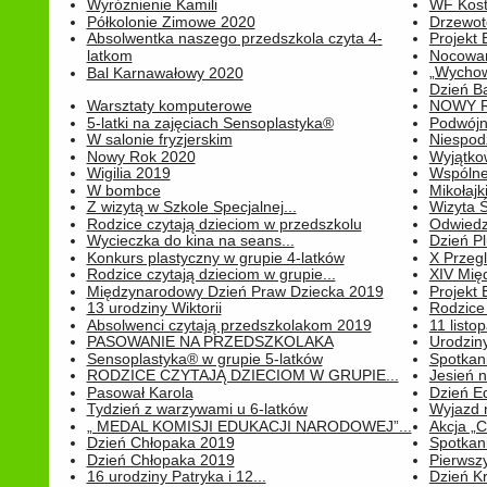
Wyróżnienie Kamili
WF Kost
Półkolonie Zimowe 2020
Drzewot
Absolwentka naszego przedszkola czyta 4-
Projekt
latkom
Nocowan
„Wychowa
Bal Karnawałowy 2020
Dzień B
Warsztaty komputerowe
NOWY R
5-latki na zajęciach Sensoplastyka®
Podwójne
W salonie fryzjerskim
Niespod
Nowy Rok 2020
Wyjątko
Wigilia 2019
Wspólne
W bombce
Mikołajk
Z wizytą w Szkole Specjalnej...
Wizyta Ś
Rodzice czytają dzieciom w przedszkolu
Odwiedz
Wycieczka do kina na seans...
Dzień P
Konkurs plastyczny w grupie 4-latków
X Przegl
Rodzice czytają dzieciom w grupie...
XIV Mię
Międzynarodowy Dzień Praw Dziecka 2019
Projekt
13 urodziny Wiktorii
Rodzice 
Absolwenci czytają przedszkolakom 2019
11 listo
PASOWANIE NA PRZEDSZKOLAKA
Urodziny 
Sensoplastyka® w grupie 5-latków
Spotkani
RODZICE CZYTAJĄ DZIECIOM W GRUPIE...
Jesień 
Pasował Karola
Dzień E
Tydzień z warzywami u 6-latków
Wyjazd 
„ MEDAL KOMISJI EDUKACJI NARODOWEJ”...
Akcja „C
Dzień Chłopaka 2019
Spotkani
Dzień Chłopaka 2019
Pierwszy
16 urodziny Patryka i 12...
Dzień K