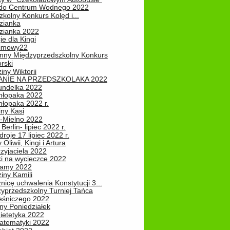
do Centrum Wodnego 2022
zkolny Konkurs Kolęd i...
zianka
zianka 2022
je dla Kingi
zimowy22
nny Międzyprzedszkolny Konkurs
rski
iny Wiktorii
NIE NA PRZEDSZKOLAKA 2022
undelka 2022
hłopaka 2022
hłopaka 2022 r.
iny Kasi
-Mielno 2022
Berlin- lipiec 2022 r.
roje 17 lipiec 2022 r.
Oliwii, Kingi i Artura
zyjaciela 2022
ki na wycieczce 2022
Mamy 2022
iny Kamili
nicę uchwalenia Konstytucji 3...
zyprzedszkolny Turniej Tańca
leśniczego 2022
ny Poniedziałek
ietetyka 2022
atematyki 2022