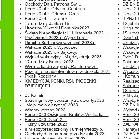
Obchody Dnia Patrona Św....
DZIEŃ B
Ferie 2024 r. Gdynia -Centrum...
Ferie 20
Ferie 2024 r. Gdańsk. Czas...
Ferie 20
Ferie 2024 r. - Zamek...
II PRZ
17 urodziny Janka i 16...
12 jubil
Urodziny Wiktorii i Dominika2023
Kinga zd
Święto Niepodległości 11 listopada 2023...
15 urodz
Październik 2023 r. Wyjazd na...
Dzień c
Rancho Sarbinowo wrzesień 2023 r.
Urodziny 
Wakacje 2023 r. Wypoczęci
Wakacje
Wakacje 2023 r. - Bajkowy...
Wakacje
Wyjazd wakacyjny - Międzyzdroje 2023...
Dzień D
17 urodziny Natalki 2023
Zakończ
Wycieczka do Zagrody Reniferów w...
Urodziny 
Pożegnanie absolwentów przedszkola 2023
Wyciecz
Piknik Rodzinny
I Komun
XIV EDYCJA KONKURSU PIOSENKI
Realiza
Sakrame
DZIECIĘCEJ
18 urodz
18 Kamili
V Między
Sezon grillowy uważamy za otwarty2023
Wizyta 
"Moja mała ojczyzna" 2023
DZIEŃ 
Witamy wiosnę 2023
Wyjazd d
Ferie 2023 Oświęcim -Kraków-Wieliczka ...
Ferie 20
Ferie 2023 Dzień 2 ...
Ferie 20
Tłusty Czwartek 2023
BAL KA
II Międzyprzedszkolny Turniej Wiedzy o...
Karnawa
Obchody dnia patrona przedszkola 2023
DZIEŃ B
List gratulacyjny dla Kingi 2023
Warszta