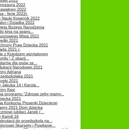
obiet 2022
inozaura 2022
nawałowy 2022
 - ferie 2022r.
 Nauki Kopernik 2022
abci i Dziadka 2022
ięta Bożego Narodzenia
o kina na seans...
luszowego Misia 2021
redki 2021
chrony Praw Dziecka 2021
pada 2021 r.
ie z Księdzem wizytatorem
milu ! Z okazji...
darów dla psów ze...
dukacji Narodowej 2021
iny Adriana
rzedszkolaka 2021
ropki 2021
 Jakuba 14 i Karola...
iny Kasi
cja programu "Zdrowe zęby mamy...
ziecka 2021
ja Konkursu Piosenki Dziecięcej
Mamy 2021 Dom dziecka
zniowi jubilaci Janek (...
 Kamili 16
ekrutacji do przedszkola na...
lorowej Skarpety i Powitanie...