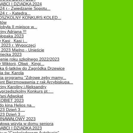
ABCI I DZIADKA 2024
24 r.- Zwiedzanie Sopotu...
24 r. - Katedra...
EDSZKOLNY KONKURS KOLĘD...
atów
obyła II miejsce w...
iny Adriana !!!
hłopaka 2023
Kasi , Kasi i...
 2023 r. Wypoczęci
 2023 Mielno - Unieście
ziecka 2023
enie roku szkolnego 2022/2023
Wiktorii, Oliwii , Kingi...
ka 6-latków do Zagródka Drzewice
ia św. Karola
cja programu "Zdrowe zęby mamy...
nt Bierzmowawnia z rąk Arcybiskupa...
iny Karoliny i Aleksandry
przedszkolny Konkurs pt.:...
Pani Adwokat
KOBIET 2023
o kina Helios na...
23 Dzień 3 ...
23 Dzień 3 ...
RNAWAŁOWY 2023
łowa wizyta w domu seniora
ABCI I DZIADKA 2023
ty w "Czekoladowym Autobusie"