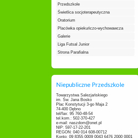
Przedszkole
Świetlica socjoterapeutyczna
Oratorium
Placówka opiekuńczo-wychowawcza
Galerie
Liga Futsal Junior
Strona Parafialna
Niepubliczne Przedszkole
Towarzystwa Salezjańskiego
im. Św. Jana Bosko
Plac Konstytucji 3-go Maja 2
74-400 Dębno
tel/fax: 95 760-48-54
tel.kom.: 502-370-427
e-mail: naszdom@onet.pl
NIP: 597-17-22-201
REGON: 040 014 608-00712
Konto: 09 8355 0009 0043 6476 2000 0001