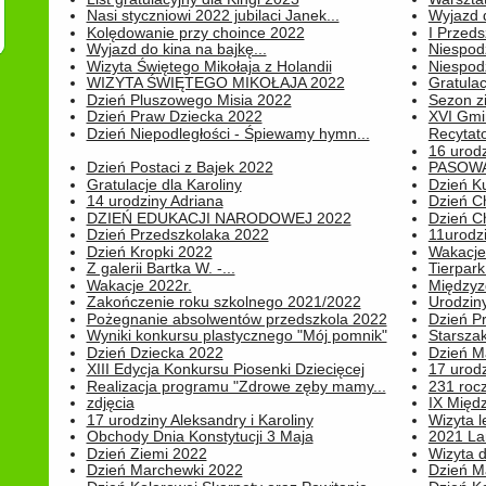
Nasi styczniowi 2022 jubilaci Janek...
Wyjazd 
Kolędowanie przy choince 2022
I Przeds
Wyjazd do kina na bajkę...
Niespod
Wizyta Świętego Mikołaja z Holandii
Niespod
WIZYTA ŚWIĘTEGO MIKOŁAJA 2022
Gratulac
Dzień Pluszowego Misia 2022
Sezon 
Dzień Praw Dziecka 2022
XVI Gmi
Dzień Niepodległości - Śpiewamy hymn...
Recytato
16 urodz
Dzień Postaci z Bajek 2022
PASOWA
Gratulacje dla Karoliny
Dzień K
14 urodziny Adriana
Dzień C
DZIEŃ EDUKACJI NARODOWEJ 2022
Dzień C
Dzień Przedszkolaka 2022
11urodz
Dzień Kropki 2022
Wakacje
Z galerii Bartka W. -...
Tierpark 
Wakacje 2022r.
Międzyzd
Zakończenie roku szkolnego 2021/2022
Urodziny 
Pożegnanie absolwentów przedszkola 2022
Dzień Pr
Wyniki konkursu plastycznego "Mój pomnik"
Starsza
Dzień Dziecka 2022
Dzień 
XIII Edycja Konkursu Piosenki Dziecięcej
17 urodz
Realizacja programu "Zdrowe zęby mamy...
231 rocz
zdjęcia
IX Międ
17 urodziny Aleksandry i Karoliny
Wizyta 
Obchody Dnia Konstytucji 3 Maja
2021 La
Dzień Ziemi 2022
Wizyta d
Dzień Marchewki 2022
Dzień M