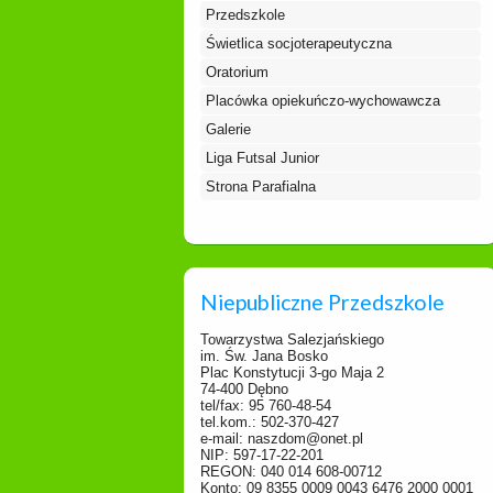
Przedszkole
Świetlica socjoterapeutyczna
Oratorium
Placówka opiekuńczo-wychowawcza
Galerie
Liga Futsal Junior
Strona Parafialna
Niepubliczne Przedszkole
Towarzystwa Salezjańskiego
im. Św. Jana Bosko
Plac Konstytucji 3-go Maja 2
74-400 Dębno
tel/fax: 95 760-48-54
tel.kom.: 502-370-427
e-mail: naszdom@onet.pl
NIP: 597-17-22-201
REGON: 040 014 608-00712
Konto: 09 8355 0009 0043 6476 2000 0001