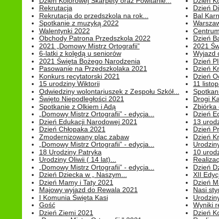
Dzień Kolorowej Skarpety oraz Powitanie...
Dzień K
Rekrutacja
Dzień D
Rekrutacja do przedszkola na rok...
Bal Kar
Spotkanie z muzyką 2022
Warszawa
Walentynki 2022
Centrum
Obchody Patrona Przedszkola 2022
Dzień B
2021 „Domowy Mistrz Ortografii”
2021 Św
6-latki z kolędą u seniorów
Wyjazd d
2021 Święta Bożego Narodzenia
Dzień P
Pasowanie na Przedszkolaka 2021
Dzień K
Konkurs recytatorski 2021
Dzień O
15 urodziny Wiktorii
11 listo
Odwiedziny wolontariuszek z Zespołu Szkół...
Spotkan
Święto Niepodległości 2021
Drogi Ka
Spotkanie z Olkiem i Adą
Zbiórka 
„Domowy Mistrz Ortografii” - edycja...
Dzień E
Dzień Edukacji Narodowej 2021
13 urodz
Dzień Chłopaka 2021
Dzień P
Zmodernizowany plac zabaw
Dzień K
„Domowy Mistrz Ortografii” - edycja...
Urodziny
18 Urodziny Patryka
10 urodz
Urodziny Oliwii ( 14 lat)...
Realiza
„Domowy Mistrz Ortografii” - edycja...
Dzień D
Dzień Dziecka w „ Naszym...
XII Edyc
Dzień Mamy i Taty 2021
Dzień 
Majowy wyjazd do Rewala 2021
Nasi styc
I Komunia Święta Kasi
Urodziny
Gość
Wyniki r
Dzień Ziemi 2021
Dzień Ko