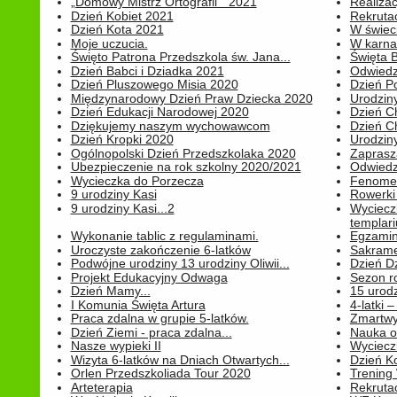
„Domowy Mistrz Ortografii " 2021
Realizac
Dzień Kobiet 2021
Rekrutac
Dzień Kota 2021
W świeci
Moje uczucia.
W karnaw
Święto Patrona Przedszkola św. Jana...
Święta 
Dzień Babci i Dziadka 2021
Odwiedz
Dzień Pluszowego Misia 2020
Dzień Po
Międzynarodowy Dzień Praw Dziecka 2020
Urodziny
Dzień Edukacji Narodowej 2020
Dzień C
Dziękujemy naszym wychowawcom
Dzień C
Dzień Kropki 2020
Urodziny
Ogólnopolski Dzień Przedszkolaka 2020
Zaprasz
Ubezpieczenie na rok szkolny 2020/2021
Odwiedz
Wycieczka do Porzecza
Fenomen
9 urodziny Kasi
Rowerki
9 urodziny Kasi...2
Wyciecz
templari
Wykonanie tablic z regulaminami.
Egzamin 
Uroczyste zakończenie 6-latków
Sakrame
Podwójne urodziny 13 urodziny Oliwii...
Dzień D
Projekt Edukacyjny Odwaga
Sezon r
Dzień Mamy...
15 urodz
I Komunia Święta Artura
4-latki
Praca zdalna w grupie 5-latków.
Zmartwy
Dzień Ziemi - praca zdalna...
Nauka o
Nasze wypieki II
Wycieczk
Wizyta 6-latków na Dniach Otwartych...
Dzień K
Orlen Przedszkoliada Tour 2020
Trening
Arteterapia
Rekrutac