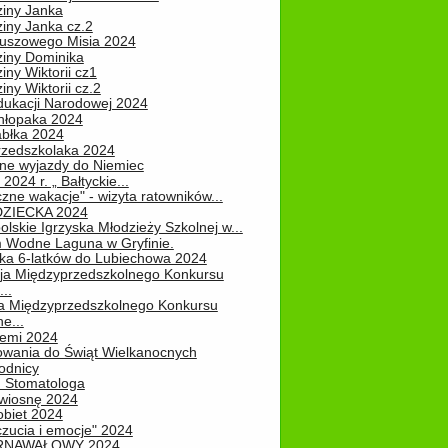
ziny Janka
iny Janka cz.2
luszowego Misia 2024
ziny Dominika
iny Wiktorii cz1
iny Wiktorii cz.2
dukacji Narodowej 2024
hłopaka 2024
abłka 2024
rzedszkolaka 2024
ne wyjazdy do Niemiec
2024 r. „ Bałtyckie...
zne wakacje" - wizyta ratowników...
DZIECKA 2024
lskie Igrzyska Młodzieży Szkolnej w...
 Wodne Laguna w Gryfinie.
ka 6-latków do Lubiechowa 2024
ja Międzyprzedszkolnego Konkursu
..
ja Międzyprzedszkolnego Konkursu
e...
iemi 2024
owania do Świąt Wielkanocnych
odnicy
u Stomatologa
wiosnę 2024
obiet 2024
zucia i emocje" 2024
RNAWAŁOWY 2024