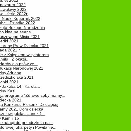
obiet 2022
inozaura 2022
nawałowy 2022
 - ferie 2022r.
 Nauki Kopernik 2022
abci i Dziadka 2022
ięta Bożego Narodzenia
o kina na seans...
luszowego Misia 2021
redki 2021
chrony Praw Dziecka 2021
pada 2021 r.
ie z Księdzem wizytatorem
milu ! Z okazji...
darów dla psów ze...
dukacji Narodowej 2021
iny Adriana
rzedszkolaka 2021
ropki 2021
 Jakuba 14 i Karola...
iny Kasi
cja programu "Zdrowe zęby mamy...
ziecka 2021
ja Konkursu Piosenki Dziecięcej
Mamy 2021 Dom dziecka
zniowi jubilaci Janek (...
 Kamili 16
ekrutacji do przedszkola na...
lorowej Skarpety i Powitanie...