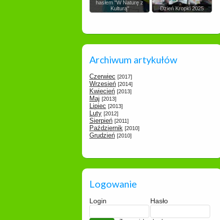
hasłem "W Naturę z
Kulturą"
Dzień Kropki 2025
Archiwum artykułów
Czerwiec
[2017]
Wrzesień
[2014]
Kwiecień
[2013]
Maj
[2013]
Lipiec
[2013]
Luty
[2012]
Sierpień
[2011]
Październik
[2010]
Grudzień
[2010]
Logowanie
Login
Hasło