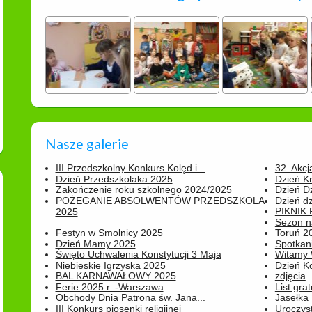
Nasze galerie
III Przedszkolny Konkurs Kolęd i...
32. Akcj
Dzień Przedszkolaka 2025
Dzień K
Zakończenie roku szkolnego 2024/2025
Dzień D
POŻEGANIE ABSOLWENTÓW PRZEDSZKOLA
Dzień d
PIKNIK
2025
Sezon na
Festyn w Smolnicy 2025
Toruń 20
Dzień Mamy 2025
Spotkani
Święto Uchwalenia Konstytucji 3 Maja
Witamy 
Niebieskie Igrzyska 2025
Dzień K
BAL KARNAWAŁOWY 2025
zdjęcia
Ferie 2025 r. -Warszawa
List grat
Obchody Dnia Patrona św. Jana...
Jasełka
III Konkurs piosenki religijnej
Uroczyst