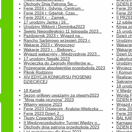
Obchody Dnia Patrona Św....
DZIEŃ B
Ferie 2024 r. Gdynia -Centrum...
Ferie 20
Ferie 2024 r. Gdańsk. Czas...
Ferie 20
Ferie 2024 r. - Zamek...
II PRZ
17 urodziny Janka i 16...
12 jubil
Urodziny Wiktorii i Dominika2023
Kinga zd
Święto Niepodległości 11 listopada 2023...
15 urodz
Październik 2023 r. Wyjazd na...
Dzień c
Rancho Sarbinowo wrzesień 2023 r.
Urodziny 
Wakacje 2023 r. Wypoczęci
Wakacje
Wakacje 2023 r. - Bajkowy...
Wakacje
Wyjazd wakacyjny - Międzyzdroje 2023...
Dzień D
17 urodziny Natalki 2023
Zakończ
Wycieczka do Zagrody Reniferów w...
Urodziny 
Pożegnanie absolwentów przedszkola 2023
Wyciecz
Piknik Rodzinny
I Komun
XIV EDYCJA KONKURSU PIOSENKI
Realiza
Sakrame
DZIECIĘCEJ
18 urodz
18 Kamili
V Między
Sezon grillowy uważamy za otwarty2023
Wizyta 
"Moja mała ojczyzna" 2023
DZIEŃ 
Witamy wiosnę 2023
Wyjazd d
Ferie 2023 Oświęcim -Kraków-Wieliczka ...
Ferie 20
Ferie 2023 Dzień 2 ...
Ferie 20
Tłusty Czwartek 2023
BAL KA
II Międzyprzedszkolny Turniej Wiedzy o...
Karnawa
Obchody dnia patrona przedszkola 2023
DZIEŃ B
List gratulacyjny dla Kingi 2023
Warszta