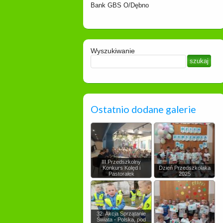
Bank GBS O/Dębno
Wyszukiwanie
Ostatnio dodane galerie
III Przedszkolny
Konkurs Kolęd i
Dzień Przedszkolaka
Pastorałek
2025
32. Akcja Sprzątanie
Świata - Polska, pod