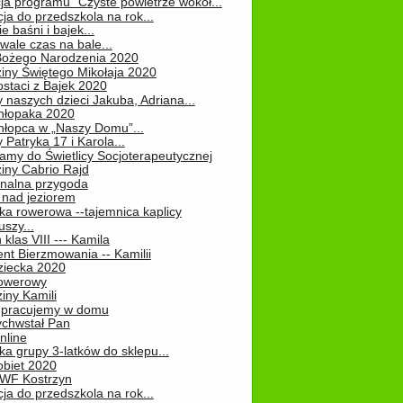
ja programu "Czyste powietrze wokół...
ja do przedszkola na rok...
e baśni i bajek...
ale czas na bale...
Bożego Narodzenia 2020
iny Świętego Mikołaja 2020
staci z Bajek 2020
 naszych dzieci Jakuba, Adriana...
hłopaka 2020
hłopca w „Naszy Domu”...
 Patryka 17 i Karola...
amy do Świetlicy Socjoterapeutycznej
iny Cabrio Rajd
alna przygoda
 nad jeziorem
ka rowerowa --tajemnica kaplicy
uszy...
klas VIII --- Kamila
nt Bierzmowania -- Kamilii
ziecka 2020
owerowy
iny Kamili
 – pracujemy w domu
chwstał Pan
nline
a grupy 3-latków do sklepu...
obiet 2020
 WF Kostrzyn
ja do przedszkola na rok...