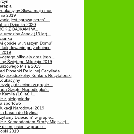
rzyn
erapia
 Edukacyjny Słowa mają moc
ie 2019
nie jest sprawą serca” ...
abci i Dziadka 2020
OK Z BAJKAMI W...
 urodziny Janek (13 lat)...
zianka
wi goście w „Naszym Domu”
 kolędowanie przy choince
i 2019
więtego Mikołaja oraz jego...
iny Świętego Mikołaja 2019
luszowego Misia 2019
ąd Piosenki Religijnej Cecyliada
dzyprzedszkolny Konkurs Recytatorski
 Edukacyjny
czytają dzieciom w grupie...
pada Święto Niepodległości
Kamila (16 lat) i...
e z pielęgniarką
na sportowo
dukacji Narodowej 2019
na basen do Gryfina
zytamy Dzieciom” w grupie...
e z Komendantem Straży Miejskiej...
 dzień jesieni w grupie...
ropki 2019