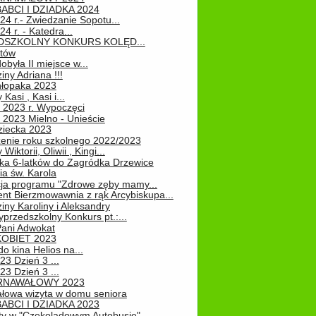
ABCI I DZIADKA 2024
24 r.- Zwiedzanie Sopotu...
24 r. - Katedra...
EDSZKOLNY KONKURS KOLĘD...
atów
obyła II miejsce w...
iny Adriana !!!
hłopaka 2023
Kasi , Kasi i...
 2023 r. Wypoczęci
 2023 Mielno - Unieście
ziecka 2023
enie roku szkolnego 2022/2023
Wiktorii, Oliwii , Kingi...
ka 6-latków do Zagródka Drzewice
ia św. Karola
cja programu "Zdrowe zęby mamy...
nt Bierzmowawnia z rąk Arcybiskupa...
iny Karoliny i Aleksandry
przedszkolny Konkurs pt.:...
Pani Adwokat
KOBIET 2023
o kina Helios na...
23 Dzień 3 ...
23 Dzień 3 ...
RNAWAŁOWY 2023
łowa wizyta w domu seniora
ABCI I DZIADKA 2023
ty w "Czekoladowym Autobusie"