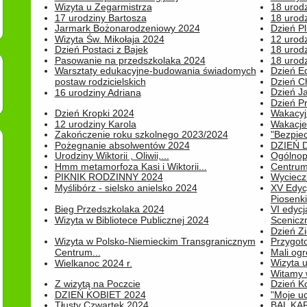
Wizyta u Zegarmistrza
18 urod
17 urodziny Bartosza
18 urodz
Jarmark Bożonarodzeniowy 2024
Dzień P
Wizyta Św. Mikołaja 2024
12 urod
Dzień Postaci z Bajek
18 urodz
Pasowanie na przedszkolaka 2024
18 urodz
Warsztaty edukacyjne-budowania świadomych
Dzień E
postaw rodzicielskich
Dzień C
Dzień J
16 urodziny Adriana
Dzień P
Dzień Kropki 2024
Wakacyj
12 urodziny Karola
Wakacje 
Zakończenie roku szkolnego 2023/2024
"Bezpiec
Pożegnanie absolwentów 2024
DZIEŃ 
Urodziny Wiktorii , Oliwii,...
Ogólnopo
Hmm metamorfoza Kasi i Wiktorii...
Centrum
PIKNIK RODZINNY 2024
Wyciecz
Myślibórz - sielsko anielsko 2024
XV Edyc
Piosenki.
Bieg Przedszkolaka 2024
VI edyc
Wizyta w Bibliotece Publicznej 2024
Sceniczn
Dzień Z
Wizyta w Polsko-Niemieckim Transgranicznym
Przygot
Centrum...
Mali ogr
Wizyta 
Wielkanoc 2024 r.
Witamy 
Z wizytą na Poczcie
Dzień K
DZIEŃ KOBIET 2024
"Moje uc
Tłusty Czwartek 2024
BAL KA