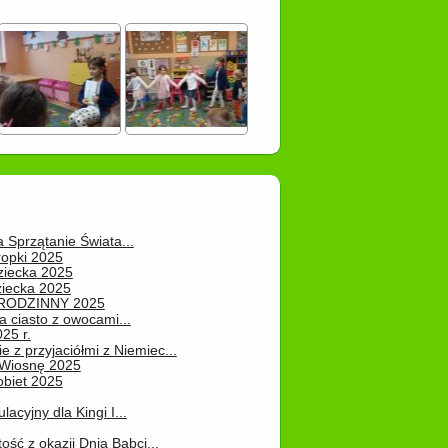
a Sprzątanie Świata...
ropki 2025
ziecka 2025
ziecka 2025
 RODZINNY 2025
 ciasto z owocami...
25 r.
e z przyjaciółmi z Niemiec...
Wiosnę 2025
obiet 2025
ulacyjny dla Kingi I...
ość z okazji Dnia Babci...