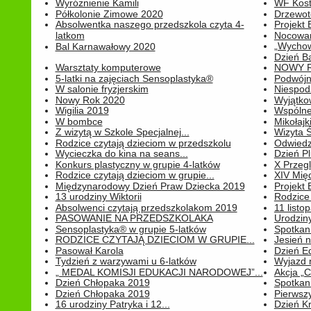
Wyróżnienie Kamili
WF Kost
Półkolonie Zimowe 2020
Drzewot
Absolwentka naszego przedszkola czyta 4-
Projekt
latkom
Nocowan
„Wychowa
Bal Karnawałowy 2020
Dzień B
Warsztaty komputerowe
NOWY R
5-latki na zajęciach Sensoplastyka®
Podwójne
W salonie fryzjerskim
Niespod
Nowy Rok 2020
Wyjątko
Wigilia 2019
Wspólne
W bombce
Mikołajk
Z wizytą w Szkole Specjalnej...
Wizyta Ś
Rodzice czytają dzieciom w przedszkolu
Odwiedz
Wycieczka do kina na seans...
Dzień P
Konkurs plastyczny w grupie 4-latków
X Przegl
Rodzice czytają dzieciom w grupie...
XIV Mię
Międzynarodowy Dzień Praw Dziecka 2019
Projekt
13 urodziny Wiktorii
Rodzice 
Absolwenci czytają przedszkolakom 2019
11 listo
PASOWANIE NA PRZEDSZKOLAKA
Urodziny 
Sensoplastyka® w grupie 5-latków
Spotkani
RODZICE CZYTAJĄ DZIECIOM W GRUPIE...
Jesień 
Pasował Karola
Dzień E
Tydzień z warzywami u 6-latków
Wyjazd 
„ MEDAL KOMISJI EDUKACJI NARODOWEJ”...
Akcja „C
Dzień Chłopaka 2019
Spotkani
Dzień Chłopaka 2019
Pierwszy
16 urodziny Patryka i 12...
Dzień K