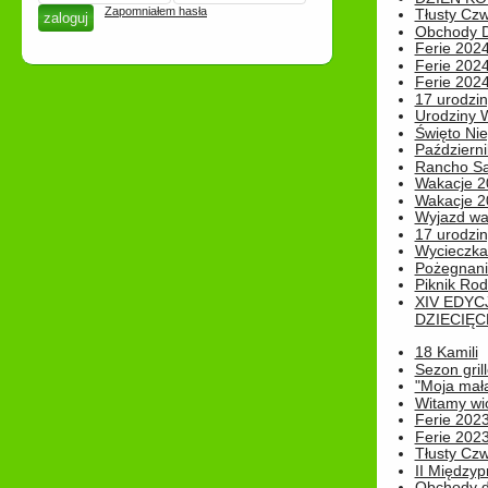
Zapomniałem hasła
Tłusty Cz
Obchody Dn
Ferie 2024
Ferie 2024
Ferie 2024
17 urodzin
Urodziny W
Święto Nie
Październi
Rancho Sa
Wakacje 2
Wakacje 20
Wyjazd wak
17 urodzin
Wycieczka
Pożegnani
Piknik Rod
XIV EDYC
DZIECIĘC
18 Kamili
Sezon gri
"Moja mał
Witamy wi
Ferie 2023
Ferie 2023
Tłusty Cz
II Międzyp
Obchody d