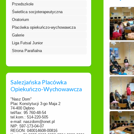
Przedszkole
Świetlica socjoterapeutyczna
Oratorium
Placówka opiekuńczo-wychowawcza
Galerie
Liga Futsal Junior
Strona Parafialna
Salezjańska Placówka
Opiekuńczo-Wychowawcza
"Nasz Dom"
Plac Konstytucji 3-go Maja 2
74-400 Dębno
tel/fax: 95 760-48-54
tel.kom.: 514-220-505
e-mail: naszdom@onet.pl
NIP: 597-173-04-07
REGON: 040014608-00816