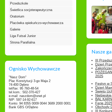
Przedszkole
Świetlica socjoterapeutyczna
Oratorium
Placówka opiekuńczo-wychowawcza
Galerie
Liga Futsal Junior
Strona Parafialna
Nasze ga
III Przeds
Dzień Prz
Ognisko Wychowawcze
Zakończen
POŻEGAN
2025
"Nasz Dom"
Plac Konstytucji 3-go Maja 2
Festyn w 
74-400 Dębno
Dzień Ma
tel/fax: 95 760-48-54
Święto Uch
tel.kom.: 502-370-427
Niebieskie
e-mail: naszdom@onet.pl
BAL KAR
NIP: 597-14-92-617
Ferie 2025
Konto: 94 8355 0009 0044 3689 2000 0001
Obchody Dn
Bank GBS O/Dębno
III Konkurs