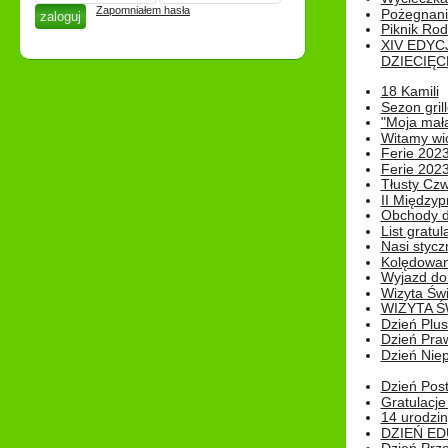
Zapomniałem hasła
Pożegnani
Piknik Rod
XIV EDYC
DZIECIĘC
18 Kamili
Sezon gri
"Moja mał
Witamy wi
Ferie 2023
Ferie 2023
Tłusty Cz
II Międzyp
Obchody d
List gratul
Nasi styczn
Kolędowan
Wyjazd do 
Wizyta Świ
WIZYTA Ś
Dzień Plu
Dzień Pra
Dzień Niep
Dzień Post
Gratulacje
14 urodzin
DZIEŃ ED