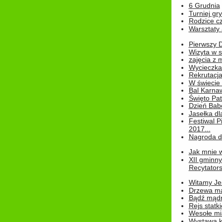
6 Grudnia
Turniej gry
Rodzice cz
Warsztaty 
Pierwszy 
Wizyta w s
zajęcia z
Wycieczka
Rekrutacja
W świecie
Bal Karna
Święto Pat
Dzień Babc
Jasełka dla
Festiwal P
2017...
Nagroda dl
Jak mnie w
XII gminn
Recytatorsk
Witamy Jes
Drzewa ma
Bądź mądr
Rejs statk
Wesołe mias
Wystawa k