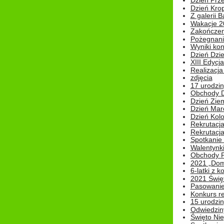
Dzień Prz
Dzień Kro
Z galerii B
Wakacje 2
Zakończen
Pożegnani
Wyniki ko
Dzień Dzi
XIII Edycj
Realizacj
zdjęcia
17 urodzin
Obchody Dn
Dzień Zie
Dzień Mar
Dzień Kolo
Rekrutacj
Rekrutacja
Spotkanie
Walentynk
Obchody P
2021 „Domo
6-latki z 
2021 Świe
Pasowanie
Konkurs re
15 urodzin
Odwiedziny
Święto Nie