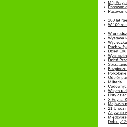
Mój Przyja
Pasowanie
Pasowanie
100 lat Ni
W 100 rocz
W przedszk
Wystawa kr
Wycieczka
Ruch w życ
Dzień Edu
Wycieczka 
Dzień Prz
Sprzątani
Bezpieczn
Półkolonie
Odbiór pam
Militaria
Cudownyc
Wizyta u d
Listy dziec
X Edycja K
Majówka n
21 Urodzin
Aktywnie 
Międzyprz
Debiuty” 