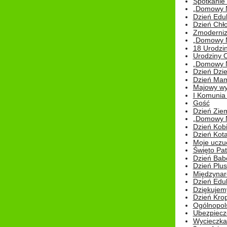
Spotkanie 
„Domowy Mi
Dzień Edu
Dzień Chł
Zmoderniz
„Domowy Mi
18 Urodzin
Urodziny Ol
„Domowy Mi
Dzień Dzie
Dzień Mam
Majowy wy
I Komunia S
Gość
Dzień Zie
„Domowy Mi
Dzień Kob
Dzień Kot
Moje uczuc
Święto Pat
Dzień Babc
Dzień Plu
Międzynar
Dzień Edu
Dziękuje
Dzień Kro
Ogólnopol
Ubezpiecz
Wycieczka