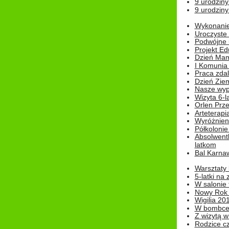
9 urodziny
9 urodziny
Wykonanie 
Uroczyste
Podwójne u
Projekt E
Dzień Mam
I Komunia S
Praca zdal
Dzień Ziem
Nasze wypi
Wizyta 6-l
Orlen Prz
Arteterapi
Wyróżnieni
Półkoloni
Absolwent
latkom
Bal Karna
Warsztaty
5-latki na
W salonie 
Nowy Rok
Wigilia 20
W bombc
Z wizytą w
Rodzice cz