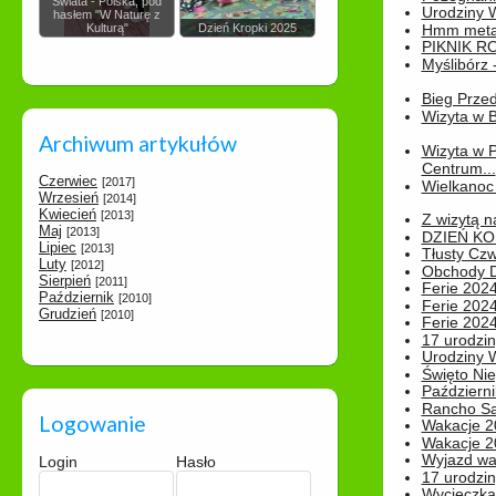
Świata - Polska, pod
Urodziny Wik
hasłem "W Naturę z
Kulturą"
Dzień Kropki 2025
Hmm metamo
PIKNIK R
Myślibórz 
Bieg Prze
Wizyta w B
Archiwum artykułów
Wizyta w 
Centrum...
Czerwiec
[2017]
Wielkanoc 
Wrzesień
[2014]
Kwiecień
[2013]
Z wizytą n
Maj
[2013]
DZIEŃ KO
Lipiec
[2013]
Tłusty Cz
Luty
[2012]
Obchody Dn
Sierpień
[2011]
Ferie 2024
Październik
[2010]
Ferie 2024
Grudzień
[2010]
Ferie 2024
17 urodzin
Urodziny W
Święto Nie
Październi
Rancho Sa
Logowanie
Wakacje 2
Wakacje 20
Wyjazd wak
Login
Hasło
17 urodzin
Wycieczka