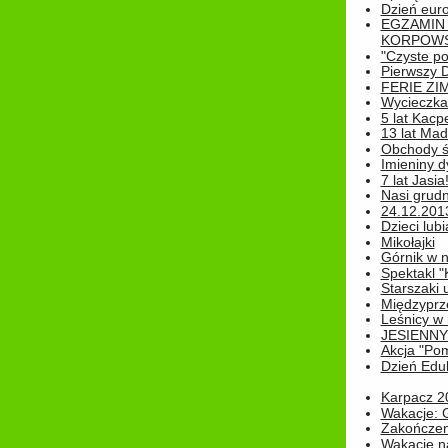
Dzień eur
EGZAMIN
KORPOWS
"Czyste po
Pierwszy 
FERIE ZI
Wycieczka 
5 lat Kacp
13 lat Madz
Obchody św
Imieniny d
7 lat Jasia
Nasi grudni
24.12.2013r
Dzieci lubi
Mikołajki
Górnik w 
Spektakl "
Starszaki 
Międzyprze
Leśnicy w
JESIENNY
Akcja "Pom
Dzień Edu
Karpacz 2
Wakacje: 
Zakończen
Wakacje n