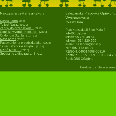
Najczęściej czytane artykuły
Salezjańska Placówka Opiekuńc
Wychowawcza
Nasza kadra
[8692]
"Nasz Dom"
To jest Nasz...
[8039]
Zapisy do przedszkola...
[7915]
Plac Konstytucji 3-go Maja 2
Ognisko wygrało Konkurs...
[7825]
74-400 Dębno
Oratorium Św. Jana...
[7716]
tel/fax: 95 760-48-54
Nasz adres
[7362]
tel.kom.: 514-220-505
Pasowanie na przedszkolaka!
[7223]
e-mail: naszdom@onet.pl
19 ministranckie święto...
[7164]
NIP: 597-173-04-07
Dzień Matki -...
[7113]
REGON: 040014608-00816
Spotkanie z dinozaurami
[7110]
Konto: 71 8355 0009 0053 9584 2
Bank GBS O/Dębno
Panel poczty
|
Panel adminis