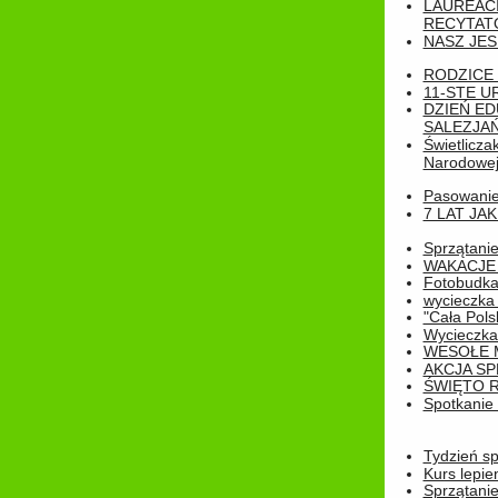
LAUREAC
RECYTATO
NASZ JES
RODZICE 
11-STE U
DZIEŃ E
SALEZJAŃ
Świetlicza
Narodowe
Pasowanie 
7 LAT JA
Sprzątanie
WAKACJE 
Fotobudk
wycieczka
"Cała Pols
Wycieczka
WESOŁE 
AKCJA SP
ŚWIĘTO 
Spotkanie 
Tydzień sp
Kurs lepie
Sprzątanie