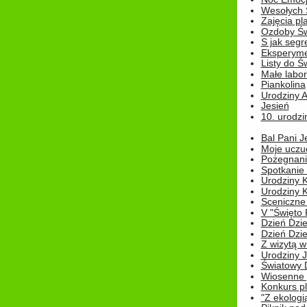
Wesołych 
Zajęcia pl
Ozdoby Św
S jak segr
Eksperyme
Listy do Ś
Małe labo
Piankolina
Urodziny A
Jesień
10. urodzin
Bal Pani J
Moje uczu
Pożegnani
Spotkanie
Urodziny K
Urodziny K
Sceniczne
V "Święto 
Dzień Dziec
Dzień Dziec
Z wizytą w
Urodziny Ju
Światowy 
Wiosenne 
Konkurs 
"Z ekologią