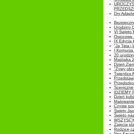
UROCZYS
PRZEDSZ
Dni Adapt
Bezpieczne
Urodziny O
VI Święto 
Owocowe s
IX Edycja 
"Ja,Tata i 
I Komunia 
20 urodziny
Majówka 
Dzień Ziem
"Żywy obra
Twierdza 
Przedstaw
Przedszkol
Sceniczne
IDZIEMY 
Dzień kobi
Malowanie
Czyste pow
Święty Ja
Święto na
WSZYSCY 
Zajęcia pl
Rodzice cz
Noc Emocj