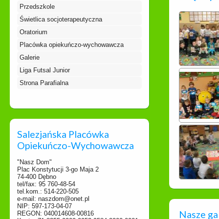
Przedszkole
Świetlica socjoterapeutyczna
Oratorium
Placówka opiekuńczo-wychowawcza
Galerie
Liga Futsal Junior
Strona Parafialna
Salezjańska Placówka
Opiekuńczo-Wychowawcza
"Nasz Dom"
Plac Konstytucji 3-go Maja 2
74-400 Dębno
tel/fax: 95 760-48-54
tel.kom.: 514-220-505
e-mail: naszdom@onet.pl
NIP: 597-173-04-07
Nasze ga
REGON: 040014608-00816