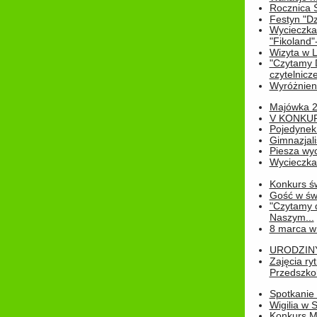
Rocznica 
Festyn "Dz
Wycieczka
"Fikoland"
Wizyta w L
"Czytamy D
czytelnicze
Wyróżnienie
Majówka 
V KONKUR
Pojedynek
Gimnazjali
Piesza wyc
Wycieczk
Konkurs św
Gość w świe
"Czytamy d
Naszym...
8 marca w
URODZINY 
Zajęcia r
Przedszkol
Spotkanie 
Wigilia w
Konkurs M