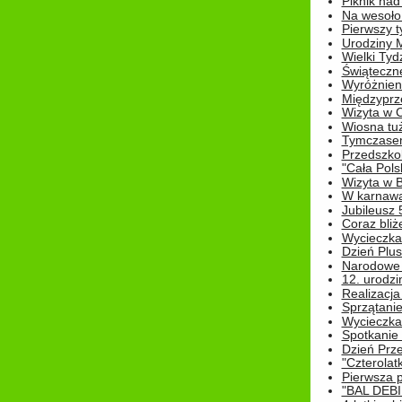
Piknik nad
Na wesoło
Pierwszy t
Urodziny 
Wielki Tyd
Świąteczne
Wyróżnieni
Międzyprz
Wizyta w 
Wiosna tuż,
Tymczasem 
Przedszkol
"Cała Pols
Wizyta w B
W karnawa
Jubileusz 
Coraz bliż
Wycieczka
Dzień Plus
Narodowe Ś
12. urodzi
Realizacja
Sprzątanie
Wycieczka
Spotkanie 
Dzień Prz
"Czterolat
Pierwsza 
"BAL DEB