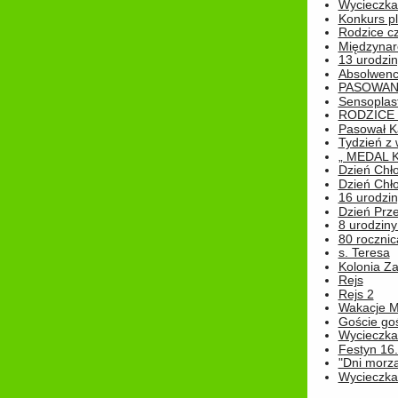
Wycieczka 
Konkurs pl
Rodzice cz
Międzynar
13 urodzin
Absolwenc
PASOWAN
Sensoplas
RODZICE 
Pasował K
Tydzień z
„ MEDAL 
Dzień Chł
Dzień Chł
16 urodziny
Dzień Prz
8 urodziny 
80 rocznic
s. Teresa
Kolonia Z
Rejs
Rejs 2
Wakacje M
Goście go
Wycieczka 
Festyn 16
"Dni morz
Wycieczka 