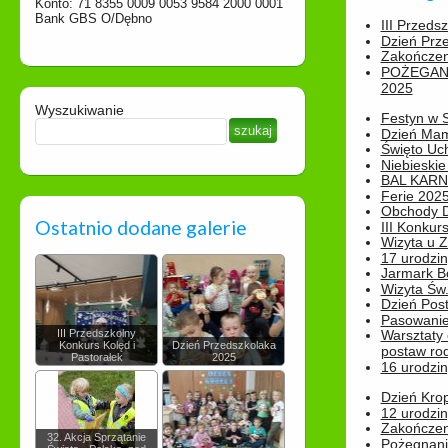
Konto: 71 8355 0009 0053 9584 2000 0001
Bank GBS O/Dębno
III Przeds
Dzień Prz
Zakończen
POŻEGAN
2025
Wyszukiwanie
Festyn w 
Dzień Ma
Święto Uch
Niebieskie
BAL KAR
Ferie 2025
Obchody Dn
Ostatnio dodane galerie
III Konkurs
Wizyta u 
17 urodzin
Jarmark B
Wizyta Św.
Dzień Post
Pasowanie
III Przedszkolny
Warsztaty
Konkurs Kolęd i
Dzień Przedszkolaka
postaw rod
Pastorałek
2025
16 urodzin
Dzień Kro
12 urodzin
Zakończen
32. Akcja Sprzątanie
Pożegnani