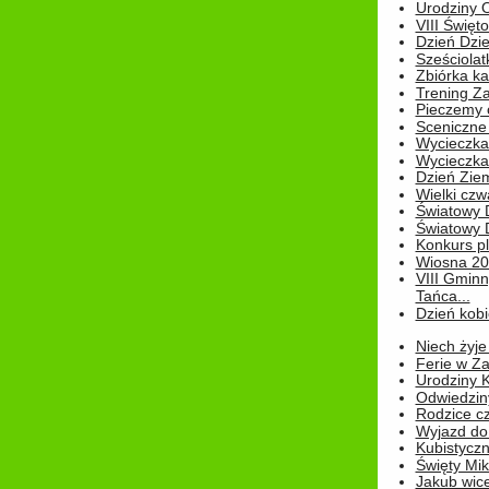
Urodziny Ol
VIII Święt
Dzień Dzi
Sześciolat
Zbiórka ka
Trening Za
Pieczemy 
Sceniczne 
Wycieczka
Wycieczka 
Dzień Zie
Wielki czw
Światowy 
Światowy 
Konkurs pl
Wiosna 2
VIII Gminn
Tańca...
Dzień kob
Niech żyje
Ferie w Z
Urodziny K
Odwiedzin
Rodzice cz
Wyjazd do
Kubistyczn
Święty Miko
Jakub wice