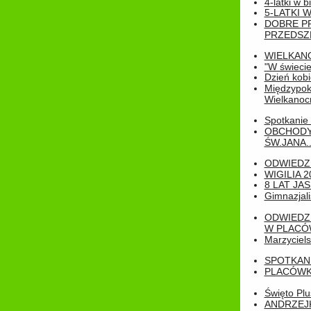
4-latki w b
5-LATKI W
DOBRE P
PRZEDSZ
WIELKAN
"W świecie
Dzień kobi
Międzypoko
Wielkanoc
Spotkanie 
OBCHODY
ŚW.JANA..
ODWIEDZ
WIGILIA 2
8 LAT JA
Gimnazjali
ODWIEDZ
W PLACÓW
Marzyciels
SPOTKAN
PLACÓWK
Święto Pl
ANDRZEJKI