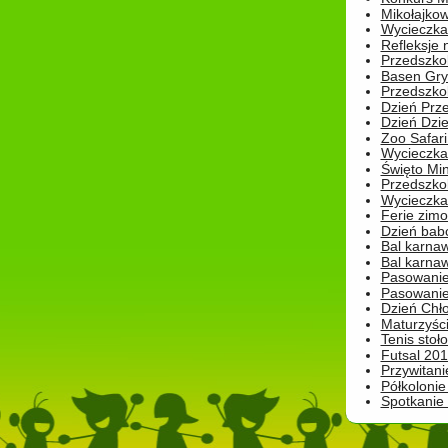
Mikołajko
Wycieczka 
Refleksje 
Przedszkol
Basen Gryf
Przedszkol
Dzień Prz
Dzień Dzie
Zoo Safari
Wycieczka 
Święto Min
Przedszkol
Wycieczka
Ferie zim
Dzień babc
Bal karna
Bal karna
Pasowanie
Pasowanie
Dzień Chło
Maturzyśc
Tenis stoł
Futsal 201
Przywitani
Półkolonie
Spotkanie