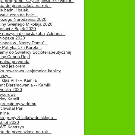
ja programu "Czyste powietrze wokół...
ja do przedszkola na rok...
e baśni i bajek...
ale czas na bale...
Bożego Narodzenia 2020
iny Świętego Mikołaja 2020
staci z Bajek 2020
 naszych dzieci Jakuba, Adriana...
hłopaka 2020
hłopca w „Naszy Domu”...
 Patryka 17 i Karola...
amy do Świetlicy Socjoterapeutycznej
iny Cabrio Rajd
alna przygoda
 nad jeziorem
ka rowerowa --tajemnica kaplicy
uszy...
klas VIII --- Kamila
nt Bierzmowania -- Kamilii
ziecka 2020
owerowy
iny Kamili
 – pracujemy w domu
chwstał Pan
nline
a grupy 3-latków do sklepu...
obiet 2020
 WF Kostrzyn
ja do przedszkola na rok...