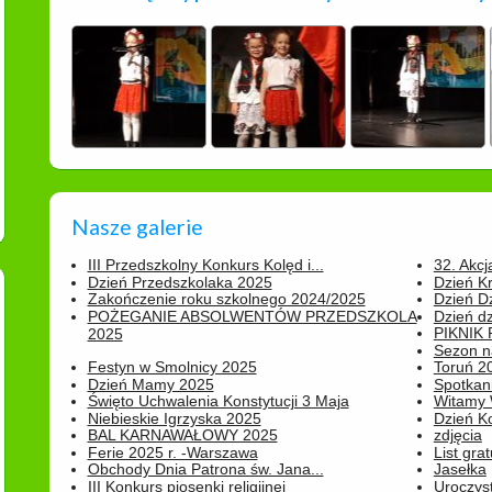
Nasze galerie
III Przedszkolny Konkurs Kolęd i...
32. Akcj
Dzień Przedszkolaka 2025
Dzień K
Zakończenie roku szkolnego 2024/2025
Dzień D
POŻEGANIE ABSOLWENTÓW PRZEDSZKOLA
Dzień d
PIKNIK
2025
Sezon na
Festyn w Smolnicy 2025
Toruń 20
Dzień Mamy 2025
Spotkani
Święto Uchwalenia Konstytucji 3 Maja
Witamy 
Niebieskie Igrzyska 2025
Dzień K
BAL KARNAWAŁOWY 2025
zdjęcia
Ferie 2025 r. -Warszawa
List grat
Obchody Dnia Patrona św. Jana...
Jasełka
III Konkurs piosenki religijnej
Uroczyst