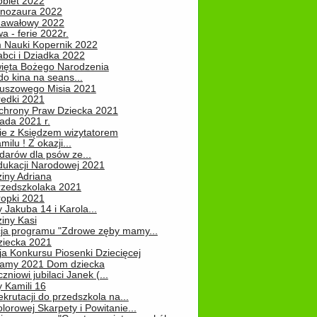
obiet 2022
inozaura 2022
nawałowy 2022
 - ferie 2022r.
 Nauki Kopernik 2022
abci i Dziadka 2022
ięta Bożego Narodzenia
o kina na seans...
luszowego Misia 2021
redki 2021
chrony Praw Dziecka 2021
pada 2021 r.
ie z Księdzem wizytatorem
milu ! Z okazji...
darów dla psów ze...
dukacji Narodowej 2021
iny Adriana
rzedszkolaka 2021
ropki 2021
 Jakuba 14 i Karola...
iny Kasi
cja programu "Zdrowe zęby mamy...
ziecka 2021
ja Konkursu Piosenki Dziecięcej
Mamy 2021 Dom dziecka
zniowi jubilaci Janek (...
 Kamili 16
ekrutacji do przedszkola na...
lorowej Skarpety i Powitanie...