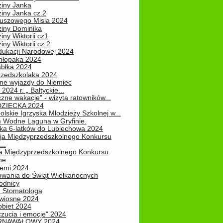
ziny Janka
iny Janka cz.2
luszowego Misia 2024
ziny Dominika
iny Wiktorii cz1
iny Wiktorii cz.2
dukacji Narodowej 2024
hłopaka 2024
abłka 2024
rzedszkolaka 2024
ne wyjazdy do Niemiec
2024 r. „ Bałtyckie...
zne wakacje" - wizyta ratowników...
DZIECKA 2024
lskie Igrzyska Młodzieży Szkolnej w...
 Wodne Laguna w Gryfinie.
ka 6-latków do Lubiechowa 2024
ja Międzyprzedszkolnego Konkursu
..
ja Międzyprzedszkolnego Konkursu
e...
iemi 2024
owania do Świąt Wielkanocnych
odnicy
u Stomatologa
wiosnę 2024
obiet 2024
zucia i emocje" 2024
RNAWAŁOWY 2024