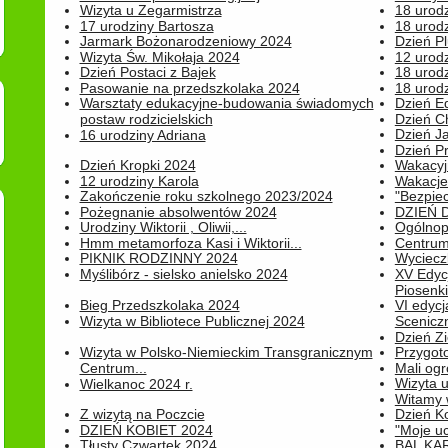
Wizyta u Zegarmistrza
18 urod
17 urodziny Bartosza
18 urodz
Jarmark Bożonarodzeniowy 2024
Dzień P
Wizyta Św. Mikołaja 2024
12 urod
Dzień Postaci z Bajek
18 urodz
Pasowanie na przedszkolaka 2024
18 urodz
Warsztaty edukacyjne-budowania świadomych
Dzień E
postaw rodzicielskich
Dzień C
Dzień J
16 urodziny Adriana
Dzień P
Dzień Kropki 2024
Wakacyj
12 urodziny Karola
Wakacje 
Zakończenie roku szkolnego 2023/2024
"Bezpiec
Pożegnanie absolwentów 2024
DZIEŃ 
Urodziny Wiktorii , Oliwii,...
Ogólnopo
Hmm metamorfoza Kasi i Wiktorii...
Centrum
PIKNIK RODZINNY 2024
Wyciecz
Myślibórz - sielsko anielsko 2024
XV Edyc
Piosenki.
Bieg Przedszkolaka 2024
VI edyc
Wizyta w Bibliotece Publicznej 2024
Sceniczn
Dzień Z
Wizyta w Polsko-Niemieckim Transgranicznym
Przygot
Centrum...
Mali ogr
Wizyta 
Wielkanoc 2024 r.
Witamy 
Z wizytą na Poczcie
Dzień K
DZIEŃ KOBIET 2024
"Moje uc
Tłusty Czwartek 2024
BAL KA