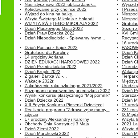
Nasi styczniowi 2022 jubilaci Janek...
Wyjazd 
Kolędowanie przy choince 2022
I Przeds
Wyjazd do kina na bajkę...
Niespod
Wizyta Świętego Mikołaja z Holandii
Niespod
WIZYTA ŚWIĘTEGO MIKOŁAJA 2022
Gratulac
Dzień Pluszowego Misia 2022
Sezon 
Dzień Praw Dziecka 2022
XVI Gmi
Dzień Niepodległości - Śpiewamy hymn...
Recytato
16 urodz
Dzień Postaci z Bajek 2022
PASOWA
Gratulacje dla Karoliny
Dzień K
14 urodziny Adriana
Dzień C
DZIEŃ EDUKACJI NARODOWEJ 2022
Dzień C
Dzień Przedszkolaka 2022
11urodz
Dzień Kropki 2022
Wakacje
Z galerii Bartka W. -...
Tierpark 
Wakacje 2022r.
Międzyzd
Zakończenie roku szkolnego 2021/2022
Urodziny 
Pożegnanie absolwentów przedszkola 2022
Dzień Pr
Wyniki konkursu plastycznego "Mój pomnik"
Starsza
Dzień Dziecka 2022
Dzień 
XIII Edycja Konkursu Piosenki Dziecięcej
17 urodz
Realizacja programu "Zdrowe zęby mamy...
231 rocz
zdjęcia
IX Międ
17 urodziny Aleksandry i Karoliny
Wizyta 
Obchody Dnia Konstytucji 3 Maja
2021 La
Dzień Ziemi 2022
Wizyta d
Dzień Marchewki 2022
Dzień M