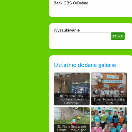
Bank GBS O/Dębno
Wyszukiwanie
Ostatnio dodane galerie
III Przedszkolny
Konkurs Kolęd i
Dzień Przedszkolaka
Pastorałek
2025
32. Akcja Sprzątanie
Świata - Polska, pod