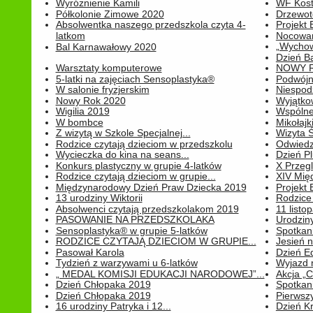
Wyróżnienie Kamili
WF Kost
Półkolonie Zimowe 2020
Drzewot
Absolwentka naszego przedszkola czyta 4-
Projekt
latkom
Nocowan
„Wychowa
Bal Karnawałowy 2020
Dzień B
Warsztaty komputerowe
NOWY R
5-latki na zajęciach Sensoplastyka®
Podwójne
W salonie fryzjerskim
Niespod
Nowy Rok 2020
Wyjątko
Wigilia 2019
Wspólne
W bombce
Mikołajk
Z wizytą w Szkole Specjalnej...
Wizyta Ś
Rodzice czytają dzieciom w przedszkolu
Odwiedz
Wycieczka do kina na seans...
Dzień P
Konkurs plastyczny w grupie 4-latków
X Przegl
Rodzice czytają dzieciom w grupie...
XIV Mię
Międzynarodowy Dzień Praw Dziecka 2019
Projekt
13 urodziny Wiktorii
Rodzice 
Absolwenci czytają przedszkolakom 2019
11 listo
PASOWANIE NA PRZEDSZKOLAKA
Urodziny 
Sensoplastyka® w grupie 5-latków
Spotkani
RODZICE CZYTAJĄ DZIECIOM W GRUPIE...
Jesień 
Pasował Karola
Dzień E
Tydzień z warzywami u 6-latków
Wyjazd 
„ MEDAL KOMISJI EDUKACJI NARODOWEJ”...
Akcja „C
Dzień Chłopaka 2019
Spotkani
Dzień Chłopaka 2019
Pierwszy
16 urodziny Patryka i 12...
Dzień K