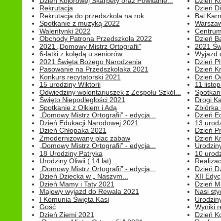
Dzień Kolorowej Skarpety oraz Powitanie...
Dzień K
Rekrutacja
Dzień D
Rekrutacja do przedszkola na rok...
Bal Kar
Spotkanie z muzyką 2022
Warszawa
Walentynki 2022
Centrum
Obchody Patrona Przedszkola 2022
Dzień B
2021 „Domowy Mistrz Ortografii”
2021 Św
6-latki z kolędą u seniorów
Wyjazd d
2021 Święta Bożego Narodzenia
Dzień P
Pasowanie na Przedszkolaka 2021
Dzień K
Konkurs recytatorski 2021
Dzień O
15 urodziny Wiktorii
11 listo
Odwiedziny wolontariuszek z Zespołu Szkół...
Spotkan
Święto Niepodległości 2021
Drogi Ka
Spotkanie z Olkiem i Adą
Zbiórka 
„Domowy Mistrz Ortografii” - edycja...
Dzień E
Dzień Edukacji Narodowej 2021
13 urodz
Dzień Chłopaka 2021
Dzień P
Zmodernizowany plac zabaw
Dzień K
„Domowy Mistrz Ortografii” - edycja...
Urodziny
18 Urodziny Patryka
10 urodz
Urodziny Oliwii ( 14 lat)...
Realiza
„Domowy Mistrz Ortografii” - edycja...
Dzień D
Dzień Dziecka w „ Naszym...
XII Edyc
Dzień Mamy i Taty 2021
Dzień 
Majowy wyjazd do Rewala 2021
Nasi styc
I Komunia Święta Kasi
Urodziny
Gość
Wyniki r
Dzień Ziemi 2021
Dzień Ko