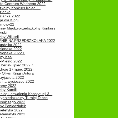
do Centrum Wodnego 2022
zkolny Konkurs Kolęd i...
zianka
zianka 2022
je dla Kingi
zimowy22
nny Międzyprzedszkolny Konkurs
rski
iny Wiktorii
NIE NA PRZEDSZKOLAKA 2022
undelka 2022
hłopaka 2022
hłopaka 2022 r.
iny Kasi
-Mielno 2022
Berlin- lipiec 2022 r.
roje 17 lipiec 2022 r.
Oliwii, Kingi i Artura
zyjaciela 2022
ki na wycieczce 2022
Mamy 2022
iny Kamili
nicę uchwalenia Konstytucji 3...
zyprzedszkolny Turniej Tańca
leśniczego 2022
ny Poniedziałek
ietetyka 2022
atematyki 2022