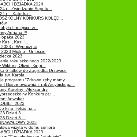
ABCI I DZIADKA 2024
24 r.- Zwiedzanie Sopotu...
24 r. - Katedra...
EDSZKOLNY KONKURS KOLĘD...
atów
obyła II miejsce w...
iny Adriana !!!
hłopaka 2023
Kasi , Kasi i...
 2023 r. Wypoczęci
 2023 Mielno - Unieście
ziecka 2023
enie roku szkolnego 2022/2023
Wiktorii, Oliwii , Kingi...
ka 6-latków do Zagródka Drzewice
ia św. Karola
cja programu "Zdrowe zęby mamy...
nt Bierzmowawnia z rąk Arcybiskupa...
iny Karoliny i Aleksandry
przedszkolny Konkurs pt.:...
Pani Adwokat
KOBIET 2023
o kina Helios na...
23 Dzień 3 ...
23 Dzień 3 ...
RNAWAŁOWY 2023
łowa wizyta w domu seniora
ABCI I DZIADKA 2023
ty w "Czekoladowym Autobusie"