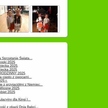
a Sprzątanie Świata...
ropki 2025
ziecka 2025
ziecka 2025
 RODZINNY 2025
 ciasto z owocami...
25 r.
e z przyjaciółmi z Niemiec...
Wiosnę 2025
obiet 2025
ulacyjny dla Kingi I...
ość z okazji Dnia Babci...