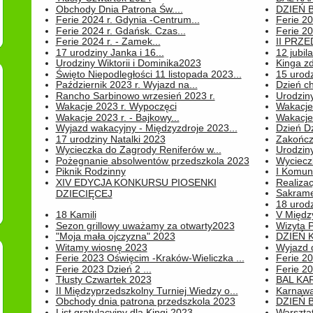
Obchody Dnia Patrona Św....
DZIEŃ B
Ferie 2024 r. Gdynia -Centrum...
Ferie 20
Ferie 2024 r. Gdańsk. Czas...
Ferie 20
Ferie 2024 r. - Zamek...
II PRZ
17 urodziny Janka i 16...
12 jubil
Urodziny Wiktorii i Dominika2023
Kinga zd
Święto Niepodległości 11 listopada 2023...
15 urodz
Październik 2023 r. Wyjazd na...
Dzień c
Rancho Sarbinowo wrzesień 2023 r.
Urodziny 
Wakacje 2023 r. Wypoczęci
Wakacje
Wakacje 2023 r. - Bajkowy...
Wakacje
Wyjazd wakacyjny - Międzyzdroje 2023...
Dzień D
17 urodziny Natalki 2023
Zakończ
Wycieczka do Zagrody Reniferów w...
Urodziny 
Pożegnanie absolwentów przedszkola 2023
Wyciecz
Piknik Rodzinny
I Komun
XIV EDYCJA KONKURSU PIOSENKI
Realiza
Sakrame
DZIECIĘCEJ
18 urodz
18 Kamili
V Między
Sezon grillowy uważamy za otwarty2023
Wizyta 
"Moja mała ojczyzna" 2023
DZIEŃ 
Witamy wiosnę 2023
Wyjazd d
Ferie 2023 Oświęcim -Kraków-Wieliczka ...
Ferie 20
Ferie 2023 Dzień 2 ...
Ferie 20
Tłusty Czwartek 2023
BAL KA
II Międzyprzedszkolny Turniej Wiedzy o...
Karnawa
Obchody dnia patrona przedszkola 2023
DZIEŃ B
List gratulacyjny dla Kingi 2023
Warszta