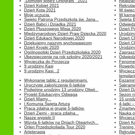
„Domowy Mistrz Ortografii " 2021
Realizac
Dzień Kobiet 2021
Rekrutac
Dzień Kota 2021
W świeci
Moje uczucia.
W karnaw
Święto Patrona Przedszkola św. Jana...
Święta 
Dzień Babci i Dziadka 2021
Odwiedz
Dzień Pluszowego Misia 2020
Dzień Po
Międzynarodowy Dzień Praw Dziecka 2020
Urodziny
Dzień Edukacji Narodowej 2020
Dzień C
Dziękujemy naszym wychowawcom
Dzień C
Dzień Kropki 2020
Urodziny
Ogólnopolski Dzień Przedszkolaka 2020
Zaprasz
Ubezpieczenie na rok szkolny 2020/2021
Odwiedz
Wycieczka do Porzecza
Fenomen
9 urodziny Kasi
Rowerki
9 urodziny Kasi...2
Wyciecz
templari
Wykonanie tablic z regulaminami.
Egzamin 
Uroczyste zakończenie 6-latków
Sakrame
Podwójne urodziny 13 urodziny Oliwii...
Dzień D
Projekt Edukacyjny Odwaga
Sezon r
Dzień Mamy...
15 urodz
I Komunia Święta Artura
4-latki
Praca zdalna w grupie 5-latków.
Zmartwy
Dzień Ziemi - praca zdalna...
Nauka o
Nasze wypieki II
Wycieczk
Wizyta 6-latków na Dniach Otwartych...
Dzień K
Orlen Przedszkoliada Tour 2020
Trening
Arteterapia
Rekrutac