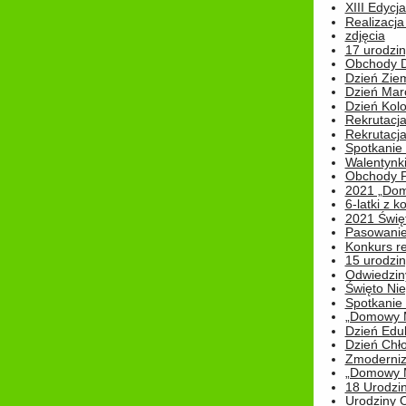
XIII Edycj
Realizacj
zdjęcia
17 urodzin
Obchody Dn
Dzień Zie
Dzień Mar
Dzień Kolo
Rekrutacj
Rekrutacja
Spotkanie
Walentynk
Obchody P
2021 „Domo
6-latki z 
2021 Świe
Pasowanie
Konkurs re
15 urodzin
Odwiedziny
Święto Nie
Spotkanie 
„Domowy Mi
Dzień Edu
Dzień Chł
Zmoderniz
„Domowy Mi
18 Urodzin
Urodziny Ol