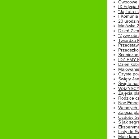
Owocowe s
IX Edycja 
"Ja,Tata i 
I Komunia 
20 urodziny
Majówka 
Dzień Ziem
"Żywy obra
Twierdza 
Przedstaw
Przedszkol
Sceniczne
IDZIEMY 
Dzień kobi
Malowanie
Czyste pow
Święty Ja
Święto na
WSZYSCY 
Zajęcia pl
Rodzice cz
Noc Emocj
Wesołych 
Zajęcia pl
Ozdoby Św
S jak segr
Eksperyme
Listy do Ś
Małe labo