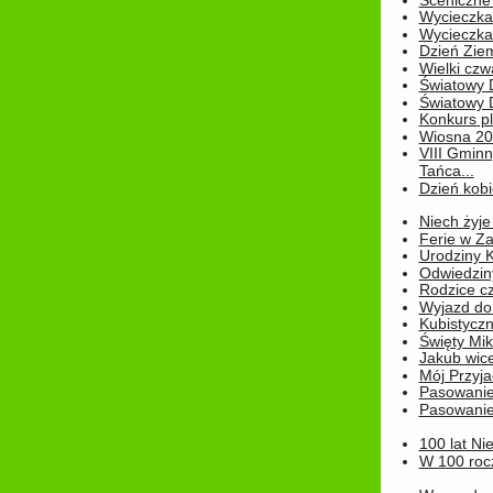
Sceniczne 
Wycieczka
Wycieczka 
Dzień Zie
Wielki czw
Światowy 
Światowy 
Konkurs pl
Wiosna 2
VIII Gminn
Tańca...
Dzień kob
Niech żyje
Ferie w Z
Urodziny K
Odwiedzin
Rodzice cz
Wyjazd do
Kubistyczn
Święty Miko
Jakub wice
Mój Przyja
Pasowanie
Pasowanie
100 lat Ni
W 100 rocz