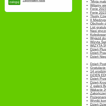
Zapomniałem hasła
"Moja mał
Witamy wi
Ferie 2023
Ferie 2023
Tłusty Cz
II Międzyp
Obchody d
List gratul
Nasi styczn
Kolędowan
Wyjazd do 
Wizyta Świ
WIZYTA Ś
Dzień Plu
Dzień Pra
Dzień Niep
Dzień Post
Gratulacje
14 urodzin
DZIEŃ ED
Dzień Prz
Dzień Kro
Z galerii B
Wakacje 2
Zakończen
Pożegnani
Wyniki ko
Dzień Dzi