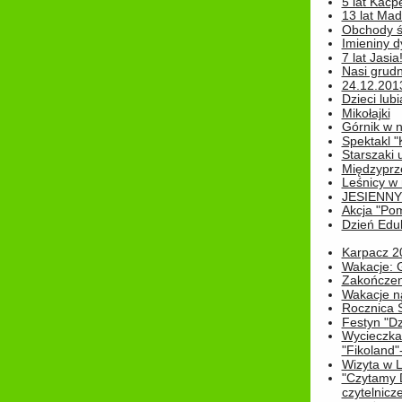
5 lat Kacp
13 lat Madz
Obchody św
Imieniny d
7 lat Jasia
Nasi grudni
24.12.2013r
Dzieci lubi
Mikołajki
Górnik w 
Spektakl "
Starszaki 
Międzyprze
Leśnicy w
JESIENNY
Akcja "Pom
Dzień Edu
Karpacz 2
Wakacje: 
Zakończen
Wakacje n
Rocznica 
Festyn "Dz
Wycieczka
"Fikoland"
Wizyta w L
"Czytamy D
czytelnicze