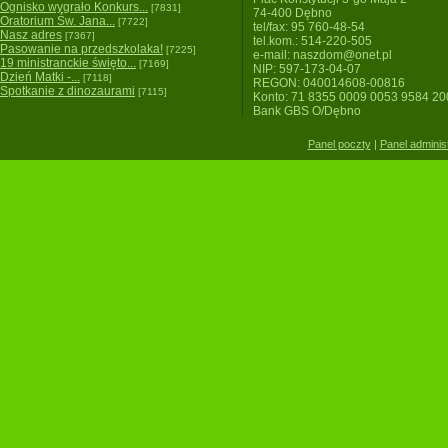
Ognisko wygrało Konkurs...
[7831]
74-400 Dębno
Oratorium Św. Jana...
[7722]
tel/fax: 95 760-48-54
Nasz adres
[7367]
tel.kom.: 514-220-505
Pasowanie na przedszkolaka!
[7225]
e-mail: naszdom@onet.pl
19 ministranckie święto...
[7169]
NIP: 597-173-04-07
Dzień Matki -...
[7118]
REGON: 040014608-00816
Spotkanie z dinozaurami
[7115]
Konto: 71 8355 0009 0053 9584 2
Bank GBS O/Dębno
Panel poczty
|
Panel adminis