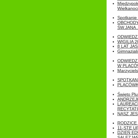
Międzypoko
Wielkanoc
Spotkanie 
OBCHODY
ŚW.JANA..
ODWIEDZ
WIGILIA 2
8 LAT JA
Gimnazjali
ODWIEDZ
W PLACÓW
Marzyciels
SPOTKAN
PLACÓWK
Święto Pl
ANDRZEJKI
LAUREAC
RECYTATO
NASZ JES
RODZICE 
11-STE U
DZIEŃ E
SALEZJAŃ