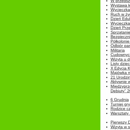
W przedszk
Wystawa kr
Wycieczka
Ruch w życ
Dzień Edu
Wycieczka 
Dzień Prz
Sprzątani
Bezpieczn
Półkolonie
Odbiór pam
Militaria
Cudownyc
Wizyta u d
Listy dziec
X Edycja K
Majówka n
21 Urodzin
Aktywnie 
Międzyprz
Debiuty” 
6 Grudnia
Turniej gry
Rodzice cz
Warsztaty 
Pierwszy 
Wizyta w s