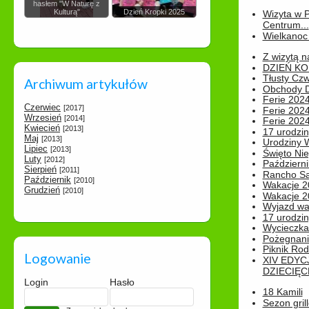
hasłem "W Naturę z
Kulturą"
Dzień Kropki 2025
Wizyta w 
Centrum...
Wielkanoc 
Z wizytą n
DZIEŃ KO
Tłusty Cz
Archiwum artykułów
Obchody Dn
Ferie 2024
Czerwiec
[2017]
Ferie 2024
Wrzesień
[2014]
Ferie 2024
Kwiecień
[2013]
17 urodzin
Maj
[2013]
Urodziny W
Lipiec
[2013]
Święto Nie
Luty
[2012]
Październi
Sierpień
[2011]
Rancho Sa
Październik
[2010]
Wakacje 2
Grudzień
[2010]
Wakacje 20
Wyjazd wak
17 urodzin
Wycieczka
Pożegnani
Piknik Rod
Logowanie
XIV EDYC
DZIECIĘC
Login
Hasło
18 Kamili
Sezon gri