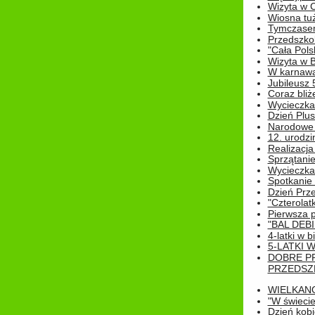
Wizyta w 
Wiosna tuż,
Tymczasem 
Przedszkol
"Cała Pols
Wizyta w B
W karnawa
Jubileusz 
Coraz bliż
Wycieczka
Dzień Plus
Narodowe Ś
12. urodzi
Realizacja
Sprzątanie
Wycieczka
Spotkanie 
Dzień Prz
"Czterolat
Pierwsza 
"BAL DEB
4-latki w b
5-LATKI W
DOBRE P
PRZEDSZ
WIELKAN
"W świecie
Dzień kobi