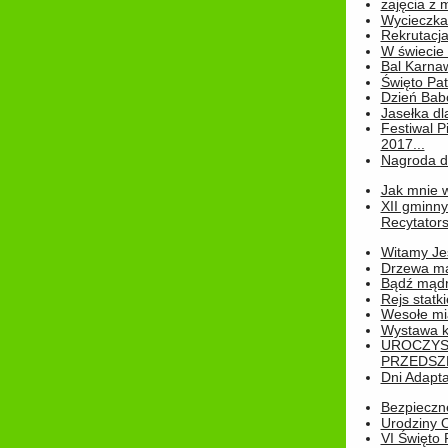
zajęcia z
Wycieczka
Rekrutacja
W świecie
Bal Karna
Święto Pat
Dzień Babc
Jasełka dla
Festiwal P
2017...
Nagroda dl
Jak mnie w
XII gminn
Recytatorsk
Witamy Jes
Drzewa ma
Bądź mądr
Rejs statk
Wesołe mias
Wystawa k
UROCZYS
PRZEDSZ
Dni Adapt
Bezpieczne
Urodziny O
VI Święto 