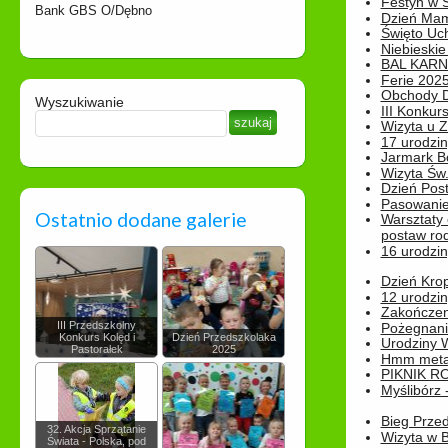
Festyn w 
Bank GBS O/Dębno
Dzień Ma
Święto Uch
Niebieskie
BAL KAR
Ferie 2025
Obchody Dn
Wyszukiwanie
III Konkurs
Wizyta u 
17 urodzin
Jarmark B
Wizyta Św.
Dzień Post
Pasowanie
Ostatnio dodane galerie
Warsztaty
postaw rod
16 urodzin
Dzień Kro
12 urodzin
Zakończen
III Przedszkolny
Pożegnani
Konkurs Kolęd i
Dzień Przedszkolaka
Urodziny Wik
Pastorałek
2025
Hmm metamo
PIKNIK R
Myślibórz 
Bieg Prze
32. Akcja Sprzątanie
Wizyta w B
Świata - Polska, pod