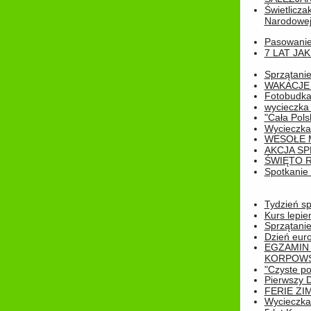
Świetlicza
Narodowe
Pasowanie 
7 LAT JA
Sprzątanie
WAKACJE 
Fotobudk
wycieczka
"Cała Pols
Wycieczka
WESOŁE 
AKCJA SP
ŚWIĘTO 
Spotkanie 
Tydzień sp
Kurs lepie
Sprzątanie
Dzień eur
EGZAMIN
KORPOWS
"Czyste po
Pierwszy 
FERIE ZI
Wycieczka 