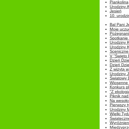
Piankolina
Urodziny A
Jesień
10. urodzin
Bal Pani J
Moje uczu
Pożegnani
Spotkanie
Urodziny K
Urodziny K
Sceniczne
V "Święto 
Dzień Dziec
Dzień Dziec
Z wizytą w
Urodziny Ju
Światowy 
Wiosenne 
Konkurs 
"Z ekologią
Piknik nad
Na wesoło
Pierwszy t
Urodziny 
Wielki Tyd
Świąteczne
Wyróżnieni
Międzyprz