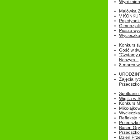
Wyróżnienie
Majówka 
V KONKUR
Pojedynek
Gimnazjali
Piesza wyc
Wycieczk
Konkurs św
Gość w świe
"Czytamy d
Naszym...
8 marca w
URODZINY 
Zajęcia r
Przedszkol
Spotkanie 
Wigilia w
Konkurs M
Mikołajko
Wycieczka 
Refleksje 
Przedszkol
Basen Gryf
Przedszkol
Dzień Prz