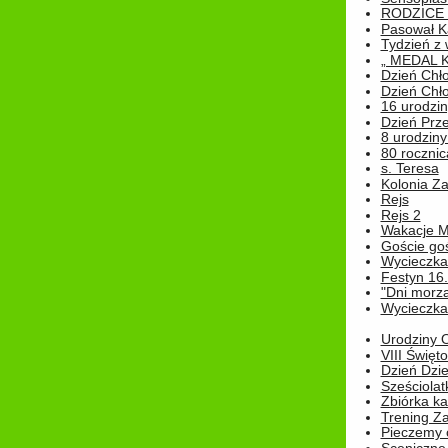
RODZICE 
Pasował K
Tydzień z
„ MEDAL 
Dzień Chł
Dzień Chł
16 urodziny
Dzień Prz
8 urodziny 
80 rocznic
s. Teresa
Kolonia Z
Rejs
Rejs 2
Wakacje M
Goście go
Wycieczka 
Festyn 16
"Dni morz
Wycieczka 
Urodziny Ol
VIII Święt
Dzień Dzi
Sześciolat
Zbiórka ka
Trening Za
Pieczemy 