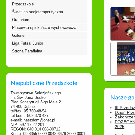
Przedszkole
Świetlica socjoterapeutyczna
Oratorium
Placówka opiekuńczo-wychowawcza
Galerie
Liga Futsal Junior
Strona Parafialna
Niepubliczne Przedszkole
Towarzystwa Salezjańskiego
Nasze ga
im. Św. Jana Bosko
Plac Konstytucji 3-go Maja 2
74-400 Dębno
III Przeds
tel/fax: 95 760-48-54
Dzień Prz
tel.kom.: 502-370-427
Zakończen
e-mail: naszdom@onet.pl
POŻEGAN
NIP: 597-17-22-201
2025
REGON: 040 014 608-00712
Konto: 09 8355 0009 0043 6476 2000 0001