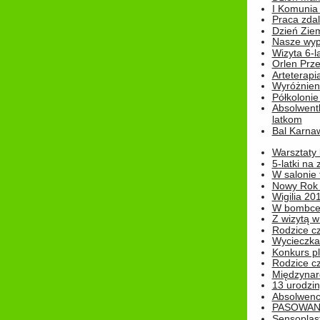
I Komunia S
Praca zdal
Dzień Ziem
Nasze wypi
Wizyta 6-l
Orlen Prz
Arteterapi
Wyróżnieni
Półkoloni
Absolwent
latkom
Bal Karna
Warsztaty
5-latki na
W salonie 
Nowy Rok
Wigilia 20
W bombc
Z wizytą w
Rodzice cz
Wycieczka 
Konkurs pl
Rodzice cz
Międzynar
13 urodzin
Absolwenc
PASOWAN
Sensoplas