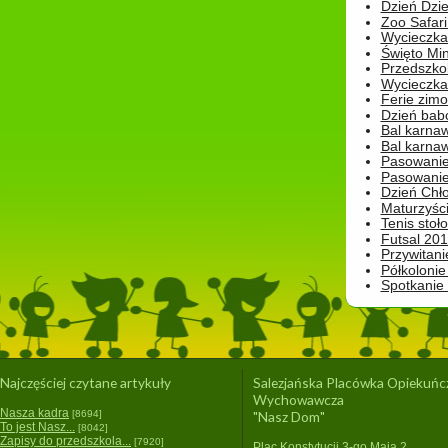
Dzień Dzie
Zoo Safari
Wycieczka 
Święto Min
Przedszkol
Wycieczka
Ferie zim
Dzień babc
Bal karna
Bal karna
Pasowanie
Pasowanie
Dzień Chło
Maturzyśc
Tenis stoł
Futsal 201
Przywitani
Półkolonie
Spotkanie
Najczęściej czytane artykuły
Salezjańska Placówka Opiekuńc
Wychowawcza
Nasza kadra
[8694]
"Nasz Dom"
To jest Nasz...
[8042]
Zapisy do przedszkola...
[7920]
Plac Konstytucji 3-go Maja 2