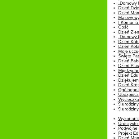
„Domowy Mi
Dzień Dzie
Dzień Mam
Majowy wy
I Komunia S
Gość
Dzień Zie
„Domowy Mi
Dzień Kob
Dzień Kot
Moje uczuc
Święto Pat
Dzień Babc
Dzień Plu
Międzynar
Dzień Edu
Dziękuje
Dzień Kro
Ogólnopol
Ubezpiecz
Wycieczka
9 urodziny
9 urodziny
Wykonanie 
Uroczyste
Podwójne u
Projekt E
Dzień Mam