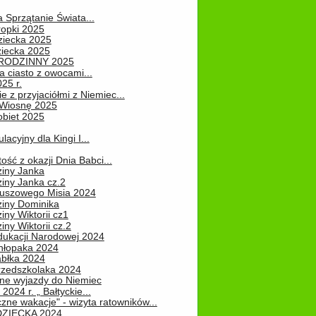
a Sprzątanie Świata...
ropki 2025
ziecka 2025
ziecka 2025
 RODZINNY 2025
 ciasto z owocami...
25 r.
e z przyjaciółmi z Niemiec...
Wiosnę 2025
obiet 2025
ulacyjny dla Kingi I...
ość z okazji Dnia Babci...
ziny Janka
iny Janka cz.2
luszowego Misia 2024
ziny Dominika
iny Wiktorii cz1
iny Wiktorii cz.2
dukacji Narodowej 2024
hłopaka 2024
abłka 2024
rzedszkolaka 2024
ne wyjazdy do Niemiec
2024 r. „ Bałtyckie...
zne wakacje" - wizyta ratowników...
DZIECKA 2024