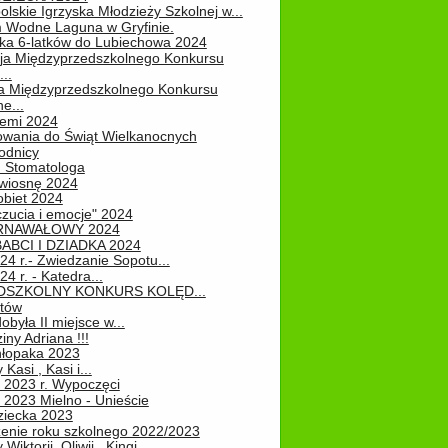
lskie Igrzyska Młodzieży Szkolnej w...
 Wodne Laguna w Gryfinie.
ka 6-latków do Lubiechowa 2024
ja Międzyprzedszkolnego Konkursu
..
ja Międzyprzedszkolnego Konkursu
e...
iemi 2024
owania do Świąt Wielkanocnych
odnicy
u Stomatologa
wiosnę 2024
obiet 2024
zucia i emocje" 2024
RNAWAŁOWY 2024
ABCI I DZIADKA 2024
24 r.- Zwiedzanie Sopotu...
24 r. - Katedra...
EDSZKOLNY KONKURS KOLĘD...
atów
obyła II miejsce w...
iny Adriana !!!
hłopaka 2023
Kasi , Kasi i...
 2023 r. Wypoczęci
 2023 Mielno - Unieście
ziecka 2023
enie roku szkolnego 2022/2023
Wiktorii, Oliwii , Kingi...