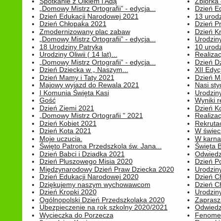
Spotkanie z Olkiem i Adą
Zbiórka 
„Domowy Mistrz Ortografii” - edycja...
Dzień E
Dzień Edukacji Narodowej 2021
13 urodz
Dzień Chłopaka 2021
Dzień P
Zmodernizowany plac zabaw
Dzień K
„Domowy Mistrz Ortografii” - edycja...
Urodziny
18 Urodziny Patryka
10 urodz
Urodziny Oliwii ( 14 lat)...
Realiza
„Domowy Mistrz Ortografii” - edycja...
Dzień D
Dzień Dziecka w „ Naszym...
XII Edyc
Dzień Mamy i Taty 2021
Dzień 
Majowy wyjazd do Rewala 2021
Nasi styc
I Komunia Święta Kasi
Urodziny
Gość
Wyniki r
Dzień Ziemi 2021
Dzień Ko
„Domowy Mistrz Ortografii " 2021
Realizac
Dzień Kobiet 2021
Rekrutac
Dzień Kota 2021
W świeci
Moje uczucia.
W karnaw
Święto Patrona Przedszkola św. Jana...
Święta 
Dzień Babci i Dziadka 2021
Odwiedz
Dzień Pluszowego Misia 2020
Dzień Po
Międzynarodowy Dzień Praw Dziecka 2020
Urodziny
Dzień Edukacji Narodowej 2020
Dzień C
Dziękujemy naszym wychowawcom
Dzień C
Dzień Kropki 2020
Urodziny
Ogólnopolski Dzień Przedszkolaka 2020
Zaprasz
Ubezpieczenie na rok szkolny 2020/2021
Odwiedz
Wycieczka do Porzecza
Fenomen