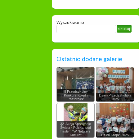
Wyszukiwanie
Ostatnio dodane galerie
III Przedszkolny
Konkurs Kolęd i
Dzień Przedszkolaka
Pastorałek
2025
32. Akcja Sprzątanie
Świata - Polska, pod
hasłem "W Naturę z
Kulturą"
Dzień Kropki 2025