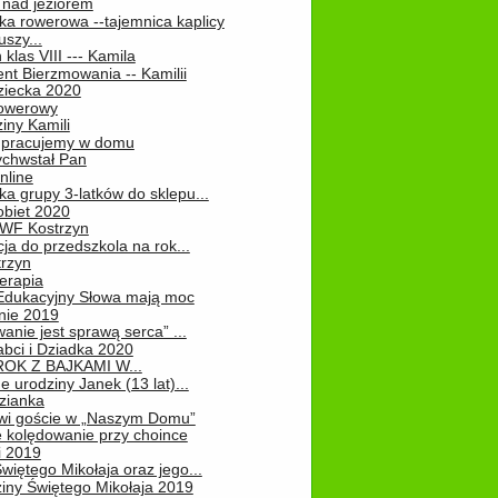
 nad jeziorem
ka rowerowa --tajemnica kaplicy
uszy...
klas VIII --- Kamila
nt Bierzmowania -- Kamilii
ziecka 2020
owerowy
iny Kamili
 – pracujemy w domu
chwstał Pan
nline
a grupy 3-latków do sklepu...
obiet 2020
 WF Kostrzyn
ja do przedszkola na rok...
rzyn
erapia
 Edukacyjny Słowa mają moc
ie 2019
nie jest sprawą serca” ...
abci i Dziadka 2020
OK Z BAJKAMI W...
 urodziny Janek (13 lat)...
zianka
wi goście w „Naszym Domu”
 kolędowanie przy choince
i 2019
więtego Mikołaja oraz jego...
iny Świętego Mikołaja 2019