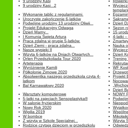
9 urodziny Kasi
Rowerki
9 urodziny Kasi...2
Wyciecz
templari
Wykonanie tablic z regulaminami.
Egzamin 
Uroczyste zakończenie 6-latków
Sakrame
Podwójne urodziny 13 urodziny Oliwii...
Dzień D
Projekt Edukacyjny Odwaga
Sezon r
Dzień Mamy...
15 urodz
I Komunia Święta Artura
4-latki
Praca zdalna w grupie 5-latków.
Zmartwy
Dzień Ziemi - praca zdalna...
Nauka o
Nasze wypieki II
Wycieczk
Wizyta 6-latków na Dniach Otwartych...
Dzień K
Orlen Przedszkoliada Tour 2020
Trening
Arteterapia
Rekrutac
Wyróżnienie Kamili
WF Kost
Półkolonie Zimowe 2020
Drzewot
Absolwentka naszego przedszkola czyta 4-
Projekt
latkom
Nocowan
„Wychowa
Bal Karnawałowy 2020
Dzień B
Warsztaty komputerowe
NOWY R
5-latki na zajęciach Sensoplastyka®
Podwójne
W salonie fryzjerskim
Niespod
Nowy Rok 2020
Wyjątko
Wigilia 2019
Wspólne
W bombce
Mikołajk
Z wizytą w Szkole Specjalnej...
Wizyta Ś
Rodzice czytają dzieciom w przedszkolu
Odwiedz