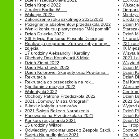
Dzień Przedszkolaka 2022
11urodz
Dzień Kropki 2022
Wakacje
Z galerii Bartka W. -...
Tierpark 
Wakacje 2022r.
Międzyzd
Zakończenie roku szkolnego 2021/2022
Urodziny 
Pożegnanie absolwentów przedszkola 2022
Dzień Pr
Wyniki konkursu plastycznego "Mój pomnik"
Starsza
Dzień Dziecka 2022
Dzień 
XIII Edycja Konkursu Piosenki Dziecięcej
17 urodz
Realizacja programu "Zdrowe zęby mamy...
231 rocz
zdjęcia
IX Międ
17 urodziny Aleksandry i Karoliny
Wizyta 
Obchody Dnia Konstytucji 3 Maja
2021 La
Dzień Ziemi 2022
Wizyta d
Dzień Marchewki 2022
Dzień M
Dzień Kolorowej Skarpety oraz Powitanie...
Dzień K
Rekrutacja
Dzień D
Rekrutacja do przedszkola na rok...
Bal Kar
Spotkanie z muzyką 2022
Warszawa
Walentynki 2022
Centrum
Obchody Patrona Przedszkola 2022
Dzień B
2021 „Domowy Mistrz Ortografii”
2021 Św
6-latki z kolędą u seniorów
Wyjazd d
2021 Święta Bożego Narodzenia
Dzień P
Pasowanie na Przedszkolaka 2021
Dzień K
Konkurs recytatorski 2021
Dzień O
15 urodziny Wiktorii
11 listo
Odwiedziny wolontariuszek z Zespołu Szkół...
Spotkan
Święto Niepodległości 2021
Drogi Ka