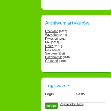
Archiwum artykułów
Czerwiec
[2017]
Wrzesień
[2014]
Kwiecień
[2013]
Maj
[2013]
Lipiec
[2013]
Luty
[2012]
Sierpień
[2011]
Październik
[2010]
Grudzień
[2010]
Logowanie
Login
Hasło
Zapomniałem hasła