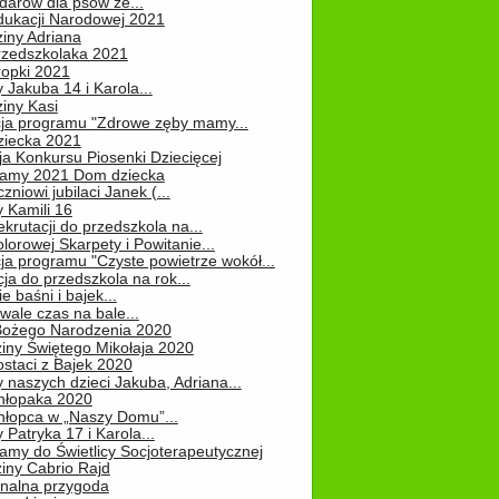
darów dla psów ze...
dukacji Narodowej 2021
iny Adriana
rzedszkolaka 2021
ropki 2021
 Jakuba 14 i Karola...
iny Kasi
cja programu "Zdrowe zęby mamy...
ziecka 2021
ja Konkursu Piosenki Dziecięcej
Mamy 2021 Dom dziecka
zniowi jubilaci Janek (...
 Kamili 16
ekrutacji do przedszkola na...
lorowej Skarpety i Powitanie...
ja programu "Czyste powietrze wokół...
ja do przedszkola na rok...
e baśni i bajek...
ale czas na bale...
Bożego Narodzenia 2020
iny Świętego Mikołaja 2020
staci z Bajek 2020
 naszych dzieci Jakuba, Adriana...
hłopaka 2020
hłopca w „Naszy Domu”...
 Patryka 17 i Karola...
amy do Świetlicy Socjoterapeutycznej
iny Cabrio Rajd
alna przygoda