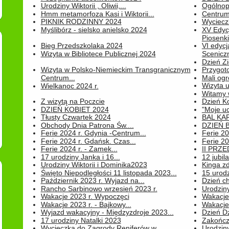
Urodziny Wiktorii , Oliwii,...
Ogólnopo
Hmm metamorfoza Kasi i Wiktorii...
Centrum
PIKNIK RODZINNY 2024
Wyciecz
Myślibórz - sielsko anielsko 2024
XV Edyc
Piosenki.
Bieg Przedszkolaka 2024
VI edyc
Wizyta w Bibliotece Publicznej 2024
Sceniczn
Dzień Z
Wizyta w Polsko-Niemieckim Transgranicznym
Przygot
Centrum...
Mali ogr
Wizyta 
Wielkanoc 2024 r.
Witamy 
Z wizytą na Poczcie
Dzień K
DZIEŃ KOBIET 2024
"Moje uc
Tłusty Czwartek 2024
BAL KA
Obchody Dnia Patrona Św....
DZIEŃ B
Ferie 2024 r. Gdynia -Centrum...
Ferie 20
Ferie 2024 r. Gdańsk. Czas...
Ferie 20
Ferie 2024 r. - Zamek...
II PRZ
17 urodziny Janka i 16...
12 jubil
Urodziny Wiktorii i Dominika2023
Kinga zd
Święto Niepodległości 11 listopada 2023...
15 urodz
Październik 2023 r. Wyjazd na...
Dzień c
Rancho Sarbinowo wrzesień 2023 r.
Urodziny 
Wakacje 2023 r. Wypoczęci
Wakacje
Wakacje 2023 r. - Bajkowy...
Wakacje
Wyjazd wakacyjny - Międzyzdroje 2023...
Dzień D
17 urodziny Natalki 2023
Zakończ
Wycieczka do Zagrody Reniferów w...
Urodziny 