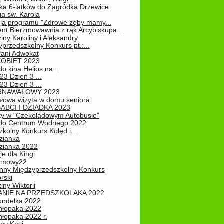
ka 6-latków do Zagródka Drzewice
ia św. Karola
cja programu "Zdrowe zęby mamy...
nt Bierzmowawnia z rąk Arcybiskupa...
iny Karoliny i Aleksandry
przedszkolny Konkurs pt.:...
Pani Adwokat
KOBIET 2023
o kina Helios na...
23 Dzień 3 ...
23 Dzień 3 ...
RNAWAŁOWY 2023
łowa wizyta w domu seniora
ABCI I DZIADKA 2023
ty w "Czekoladowym Autobusie"
do Centrum Wodnego 2022
zkolny Konkurs Kolęd i...
zianka
zianka 2022
je dla Kingi
zimowy22
nny Międzyprzedszkolny Konkurs
rski
iny Wiktorii
NIE NA PRZEDSZKOLAKA 2022
undelka 2022
hłopaka 2022
hłopaka 2022 r.