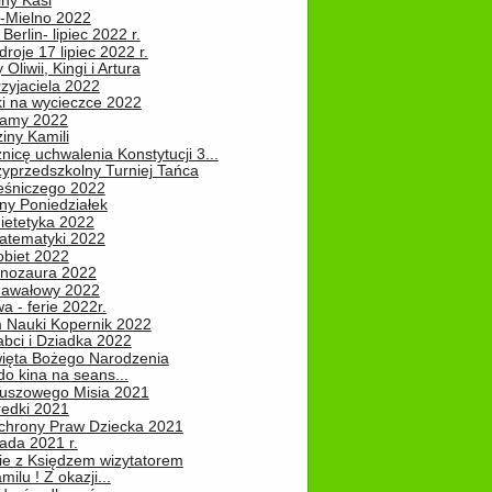
iny Kasi
-Mielno 2022
Berlin- lipiec 2022 r.
roje 17 lipiec 2022 r.
Oliwii, Kingi i Artura
zyjaciela 2022
ki na wycieczce 2022
Mamy 2022
iny Kamili
nicę uchwalenia Konstytucji 3...
zyprzedszkolny Turniej Tańca
leśniczego 2022
ny Poniedziałek
ietetyka 2022
atematyki 2022
obiet 2022
inozaura 2022
nawałowy 2022
 - ferie 2022r.
 Nauki Kopernik 2022
abci i Dziadka 2022
ięta Bożego Narodzenia
o kina na seans...
luszowego Misia 2021
redki 2021
chrony Praw Dziecka 2021
pada 2021 r.
ie z Księdzem wizytatorem
milu ! Z okazji...