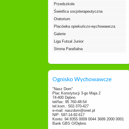
Przedszkole
Świetlica socjoterapeutyczna
Oratorium
Placówka opiekuńczo-wychowawcza
Galerie
Liga Futsal Junior
Strona Parafialna
Ognisko Wychowawcze
"Nasz Dom"
Plac Konstytucji 3-go Maja 2
74-400 Dębno
tel/fax: 95 760-48-54
tel.kom.: 502-370-427
e-mail: naszdom@onet.pl
NIP: 597-14-92-617
Konto: 94 8355 0009 0044 3689 2000 0001
Bank GBS O/Dębno