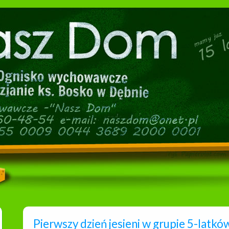
Pierwszy dzień jesieni w grupie 5-latkó