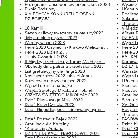
Pożegnanie absolwentów przedszkola 2023
Wyciecz
Piknik Rodzinny
I Komun
XIV EDYCJA KONKURSU PIOSENKI
Realiza
Sakrame
DZIECIĘCEJ
18 urodz
18 Kamili
V Między
Sezon grillowy uważamy za otwarty2023
Wizyta 
"Moja mała ojczyzna" 2023
DZIEŃ 
Witamy wiosnę 2023
Wyjazd d
Ferie 2023 Oświęcim -Kraków-Wieliczka ...
Ferie 20
Ferie 2023 Dzień 2 ...
Ferie 20
Tłusty Czwartek 2023
BAL KA
II Międzyprzedszkolny Turniej Wiedzy o...
Karnawa
Obchody dnia patrona przedszkola 2023
DZIEŃ B
List gratulacyjny dla Kingi 2023
Warszta
Nasi styczniowi 2022 jubilaci Janek...
Wyjazd 
Kolędowanie przy choince 2022
I Przeds
Wyjazd do kina na bajkę...
Niespod
Wizyta Świętego Mikołaja z Holandii
Niespod
WIZYTA ŚWIĘTEGO MIKOŁAJA 2022
Gratulac
Dzień Pluszowego Misia 2022
Sezon 
Dzień Praw Dziecka 2022
XVI Gmi
Dzień Niepodległości - Śpiewamy hymn...
Recytato
16 urodz
Dzień Postaci z Bajek 2022
PASOWA
Gratulacje dla Karoliny
Dzień K
14 urodziny Adriana
Dzień C
DZIEŃ EDUKACJI NARODOWEJ 2022
Dzień C