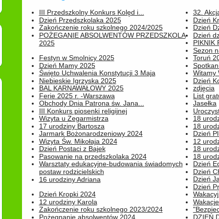
III Przedszkolny Konkurs Kolęd i...
32. Akcj
Dzień Przedszkolaka 2025
Dzień K
Zakończenie roku szkolnego 2024/2025
Dzień D
POŻEGANIE ABSOLWENTÓW PRZEDSZKOLA
Dzień d
PIKNIK
2025
Sezon na
Festyn w Smolnicy 2025
Toruń 20
Dzień Mamy 2025
Spotkani
Święto Uchwalenia Konstytucji 3 Maja
Witamy 
Niebieskie Igrzyska 2025
Dzień K
BAL KARNAWAŁOWY 2025
zdjęcia
Ferie 2025 r. -Warszawa
List grat
Obchody Dnia Patrona św. Jana...
Jasełka
III Konkurs piosenki religijnej
Uroczyst
Wizyta u Zegarmistrza
18 urod
17 urodziny Bartosza
18 urodz
Jarmark Bożonarodzeniowy 2024
Dzień P
Wizyta Św. Mikołaja 2024
12 urod
Dzień Postaci z Bajek
18 urodz
Pasowanie na przedszkolaka 2024
18 urodz
Warsztaty edukacyjne-budowania świadomych
Dzień E
postaw rodzicielskich
Dzień C
Dzień J
16 urodziny Adriana
Dzień P
Dzień Kropki 2024
Wakacyj
12 urodziny Karola
Wakacje 
Zakończenie roku szkolnego 2023/2024
"Bezpiec
Pożegnanie absolwentów 2024
DZIEŃ 