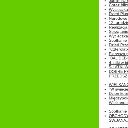
Jubileusz 
Coraz bliż
Wycieczka
Dzień Plus
Narodowe Ś
12. urodzi
Realizacja
Sprzątanie
Wycieczka
Spotkanie 
Dzień Prz
"Czterolat
Pierwsza 
"BAL DEB
4-latki w b
5-LATKI W
DOBRE P
PRZEDSZ
WIELKAN
"W świecie
Dzień kobi
Międzypoko
Wielkanoc
Spotkanie 
OBCHODY
ŚW.JANA..