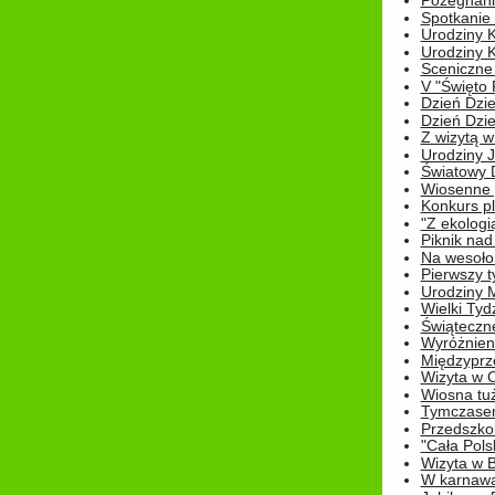
Pożegnani
Spotkanie
Urodziny K
Urodziny K
Sceniczne
V "Święto 
Dzień Dziec
Dzień Dziec
Z wizytą w
Urodziny Ju
Światowy 
Wiosenne 
Konkurs 
"Z ekologią
Piknik nad
Na wesoło
Pierwszy t
Urodziny 
Wielki Tyd
Świąteczne
Wyróżnieni
Międzyprz
Wizyta w 
Wiosna tuż,
Tymczasem 
Przedszkol
"Cała Pols
Wizyta w B
W karnawa