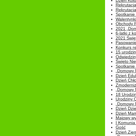
Dzień Kolo
Rekrutacj
Rekrutacja
Spotkanie
Walentynk
Obchody P
2021 „Domo
6-latki z 
2021 Świe
Pasowanie
Konkurs re
15 urodzin
Odwiedziny
Święto Nie
Spotkanie 
„Domowy Mi
Dzień Edu
Dzień Chł
Zmoderniz
„Domowy Mi
18 Urodzin
Urodziny Ol
„Domowy Mi
Dzień Dzie
Dzień Mam
Majowy wy
I Komunia S
Gość
Dzień Zie