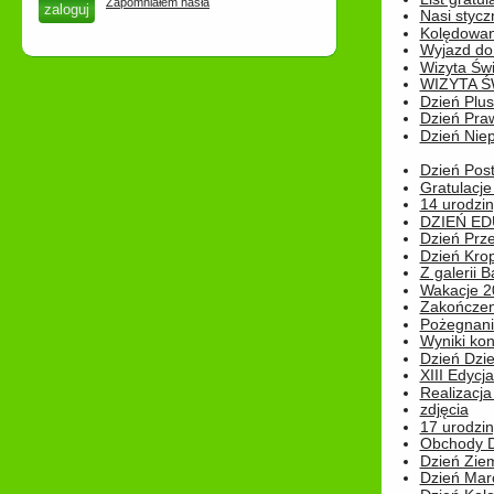
Zapomniałem hasła
Nasi styczn
Kolędowan
Wyjazd do 
Wizyta Świ
WIZYTA Ś
Dzień Plu
Dzień Pra
Dzień Niep
Dzień Post
Gratulacje
14 urodzin
DZIEŃ ED
Dzień Prz
Dzień Kro
Z galerii B
Wakacje 2
Zakończen
Pożegnani
Wyniki ko
Dzień Dzi
XIII Edycj
Realizacj
zdjęcia
17 urodzin
Obchody Dn
Dzień Zie
Dzień Mar