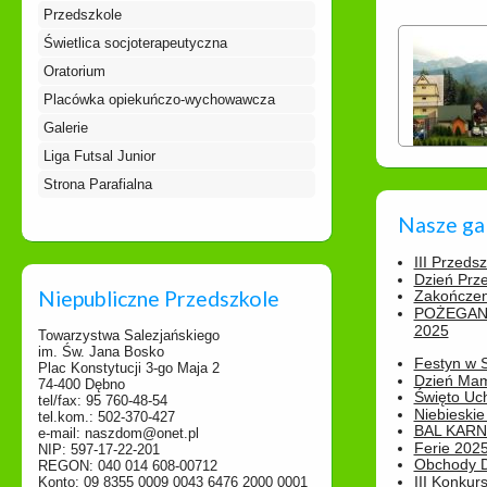
Przedszkole
Świetlica socjoterapeutyczna
Oratorium
Placówka opiekuńczo-wychowawcza
Galerie
Liga Futsal Junior
Strona Parafialna
Nasze ga
III Przeds
Dzień Prz
Niepubliczne Przedszkole
Zakończen
POŻEGAN
2025
Towarzystwa Salezjańskiego
im. Św. Jana Bosko
Festyn w 
Plac Konstytucji 3-go Maja 2
Dzień Ma
74-400 Dębno
Święto Uch
tel/fax: 95 760-48-54
Niebieskie
tel.kom.: 502-370-427
BAL KAR
e-mail: naszdom@onet.pl
Ferie 2025
NIP: 597-17-22-201
Obchody Dn
REGON: 040 014 608-00712
III Konkurs
Konto: 09 8355 0009 0043 6476 2000 0001