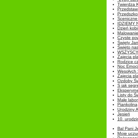
Twierdza 
Przedstaw
Przedszkol
Sceniczne
IDZIEMY 
Dzień kobi
Malowanie
Czyste pow
Święty Ja
Święto na
WSZYSCY 
Zajęcia pl
Rodzice cz
Noc Emocj
Wesołych 
Zajęcia pl
Ozdoby Św
S jak segr
Eksperyme
Listy do Ś
Małe labo
Piankolina
Urodziny A
Jesień
10. urodzin
Bal Pani J
Moje uczu