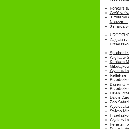
Konkurs św
Gość w świe
"Czytamy d
Naszym...
8 marca w
URODZINY 
Zajęcia r
Przedszkol
Spotkanie 
Wigilia w
Konkurs M
Mikołajko
Wycieczka 
Refleksje 
Przedszkol
Basen Gryf
Przedszkol
Dzień Prz
Dzień Dzie
Zoo Safari
Wycieczka 
Święto Min
Przedszkol
Wycieczka
Ferie zim
Dzień babc