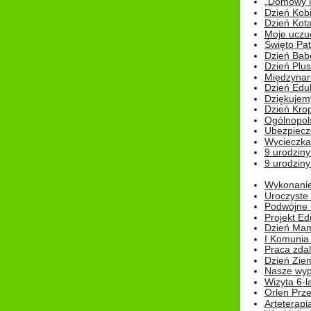
„Domowy Mi
Dzień Kob
Dzień Kot
Moje uczuc
Święto Pat
Dzień Babc
Dzień Plu
Międzynar
Dzień Edu
Dziękuje
Dzień Kro
Ogólnopol
Ubezpiecz
Wycieczka
9 urodziny
9 urodziny
Wykonanie 
Uroczyste
Podwójne u
Projekt E
Dzień Mam
I Komunia S
Praca zdal
Dzień Ziem
Nasze wypi
Wizyta 6-l
Orlen Prz
Arteterapi