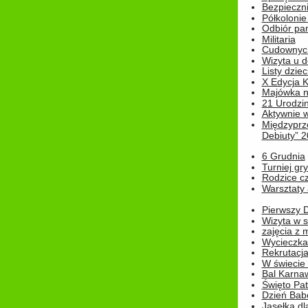
Bezpieczn
Półkolonie
Odbiór pam
Militaria
Cudownyc
Wizyta u d
Listy dziec
X Edycja K
Majówka n
21 Urodzin
Aktywnie 
Międzyprz
Debiuty” 
6 Grudnia
Turniej gry
Rodzice cz
Warsztaty 
Pierwszy 
Wizyta w s
zajęcia z
Wycieczka
Rekrutacja
W świecie
Bal Karna
Święto Pat
Dzień Babc
Jasełka dla