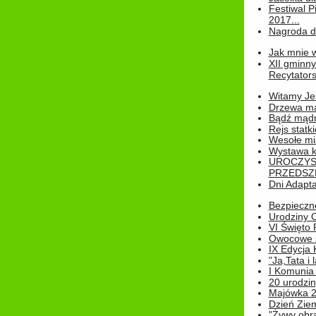
Festiwal P
2017...
Nagroda dl
Jak mnie w
XII gminn
Recytatorsk
Witamy Jes
Drzewa ma
Bądź mądr
Rejs statk
Wesołe mias
Wystawa k
UROCZYS
PRZEDSZ
Dni Adapt
Bezpieczne
Urodziny O
VI Święto 
Owocowe s
IX Edycja 
"Ja,Tata i 
I Komunia 
20 urodziny
Majówka 
Dzień Ziem
"Żywy obra