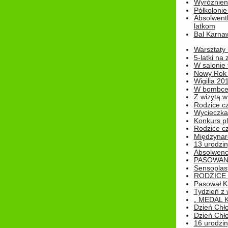
Wyróżnieni
Półkoloni
Absolwent
latkom
Bal Karna
Warsztaty
5-latki na
W salonie 
Nowy Rok
Wigilia 20
W bombc
Z wizytą w
Rodzice cz
Wycieczka 
Konkurs pl
Rodzice cz
Międzynar
13 urodzin
Absolwenc
PASOWAN
Sensoplas
RODZICE 
Pasował K
Tydzień z
„ MEDAL 
Dzień Chł
Dzień Chł
16 urodziny