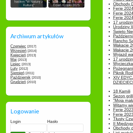
hasłem "W Naturę z
Obchody Dn
Kulturą"
Dzień Kropki 2025
Ferie 2024
Ferie 2024
Ferie 2024
17 urodzin
Urodziny W
Święto Nie
Archiwum artykułów
Październi
Rancho Sa
Wakacje 2
Czerwiec
[2017]
Wakacje 20
Wrzesień
[2014]
Wyjazd wak
Kwiecień
[2013]
17 urodzin
Maj
[2013]
Wycieczka
Lipiec
[2013]
Pożegnani
Luty
[2012]
Piknik Rod
Sierpień
[2011]
Październik
XIV EDYC
[2010]
Grudzień
DZIECIĘC
[2010]
18 Kamili
Sezon gri
"Moja mał
Witamy wi
Ferie 2023
Logowanie
Ferie 2023
Tłusty Cz
Login
Hasło
II Międzyp
Obchody d
List gratul