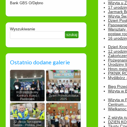
Wizyta u 
Bank GBS O/Dębno
17 urodzin
Jarmark B
Wizyta Św.
Dzień Post
Pasowanie
Wyszukiwanie
Warsztaty
postaw rod
16 urodzin
Dzień Kro
12 urodzin
Zakończen
Pożegnani
Ostatnio dodane galerie
Urodziny Wik
Hmm metamo
PIKNIK R
Myślibórz 
Bieg Prze
Wizyta w B
III Przedszkolny
Konkurs Kolęd i
Dzień Przedszkolaka
Pastorałek
2025
Wizyta w 
Centrum...
Wielkanoc 
Z wizytą n
DZIEŃ KO
32. Akcja Sprzątanie
Świata - Polska, pod
Tłusty Cz