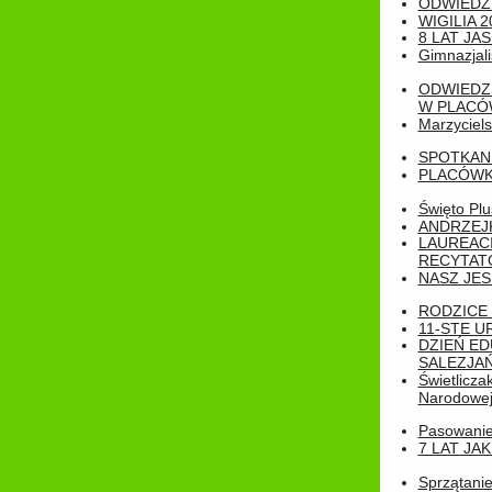
ODWIEDZ
WIGILIA 2
8 LAT JA
Gimnazjali
ODWIEDZ
W PLACÓW
Marzyciels
SPOTKAN
PLACÓWK
Święto Pl
ANDRZEJKI
LAUREAC
RECYTATO
NASZ JES
RODZICE 
11-STE U
DZIEŃ E
SALEZJAŃ
Świetlicza
Narodowe
Pasowanie 
7 LAT JA
Sprzątanie