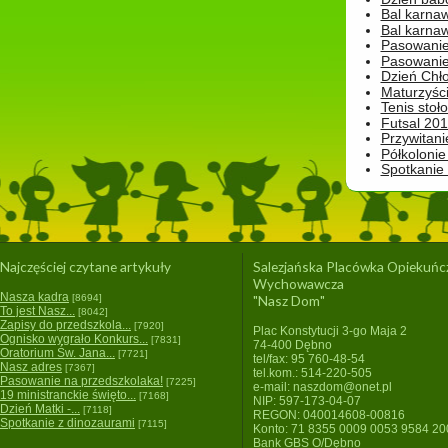
Bal karna
Bal karna
Pasowanie
Pasowanie
Dzień Chło
Maturzyśc
Tenis stoł
Futsal 201
Przywitani
Półkolonie
Spotkanie
Najczęściej czytane artykuły
Salezjańska Placówka Opiekuńc
Wychowawcza
Nasza kadra
[8694]
"Nasz Dom"
To jest Nasz...
[8042]
Zapisy do przedszkola...
[7920]
Plac Konstytucji 3-go Maja 2
Ognisko wygrało Konkurs...
[7831]
74-400 Dębno
Oratorium Św. Jana...
[7721]
tel/fax: 95 760-48-54
Nasz adres
[7367]
tel.kom.: 514-220-505
Pasowanie na przedszkolaka!
[7225]
e-mail: naszdom@onet.pl
19 ministranckie święto...
[7168]
NIP: 597-173-04-07
Dzień Matki -...
[7118]
REGON: 040014608-00816
Spotkanie z dinozaurami
[7115]
Konto: 71 8355 0009 0053 9584 2
Bank GBS O/Dębno