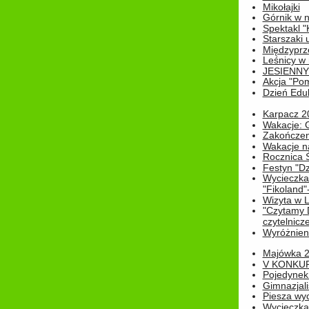
Mikołajki
Górnik w 
Spektakl "
Starszaki 
Międzyprze
Leśnicy w
JESIENNY
Akcja "Pom
Dzień Edu
Karpacz 2
Wakacje: 
Zakończen
Wakacje n
Rocznica 
Festyn "Dz
Wycieczka
"Fikoland"
Wizyta w L
"Czytamy D
czytelnicze
Wyróżnienie
Majówka 
V KONKUR
Pojedynek
Gimnazjali
Piesza wyc
Wycieczk