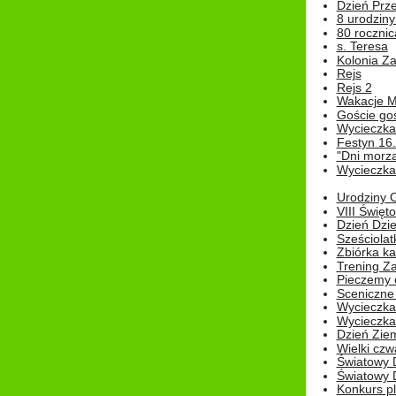
Dzień Prz
8 urodziny 
80 rocznic
s. Teresa
Kolonia Z
Rejs
Rejs 2
Wakacje M
Goście go
Wycieczka 
Festyn 16
"Dni morz
Wycieczka 
Urodziny Ol
VIII Święt
Dzień Dzi
Sześciolat
Zbiórka ka
Trening Za
Pieczemy 
Sceniczne 
Wycieczka
Wycieczka 
Dzień Zie
Wielki czw
Światowy 
Światowy 
Konkurs pl