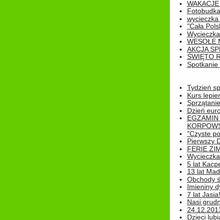
WAKACJE 
Fotobudk
wycieczka
"Cała Pols
Wycieczka
WESOŁE 
AKCJA SP
ŚWIĘTO 
Spotkanie 
Tydzień sp
Kurs lepie
Sprzątanie
Dzień eur
EGZAMIN
KORPOWS
"Czyste po
Pierwszy 
FERIE ZI
Wycieczka 
5 lat Kacp
13 lat Madz
Obchody św
Imieniny d
7 lat Jasia
Nasi grudni
24.12.2013r
Dzieci lubi