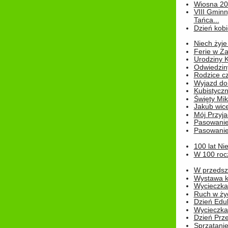
Wiosna 2
VIII Gminn
Tańca...
Dzień kob
Niech żyje
Ferie w Z
Urodziny K
Odwiedzin
Rodzice cz
Wyjazd do
Kubistyczn
Święty Miko
Jakub wice
Mój Przyja
Pasowanie
Pasowanie
100 lat Ni
W 100 rocz
W przedszk
Wystawa kr
Wycieczka
Ruch w życ
Dzień Edu
Wycieczka 
Dzień Prz
Sprzątani