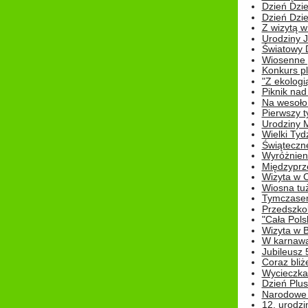
Dzień Dziec
Dzień Dziec
Z wizytą w
Urodziny Ju
Światowy 
Wiosenne 
Konkurs 
"Z ekologią
Piknik nad
Na wesoło
Pierwszy t
Urodziny 
Wielki Tyd
Świąteczne
Wyróżnieni
Międzyprz
Wizyta w 
Wiosna tuż,
Tymczasem 
Przedszkol
"Cała Pols
Wizyta w B
W karnawa
Jubileusz 
Coraz bliż
Wycieczka
Dzień Plus
Narodowe Ś
12. urodzi