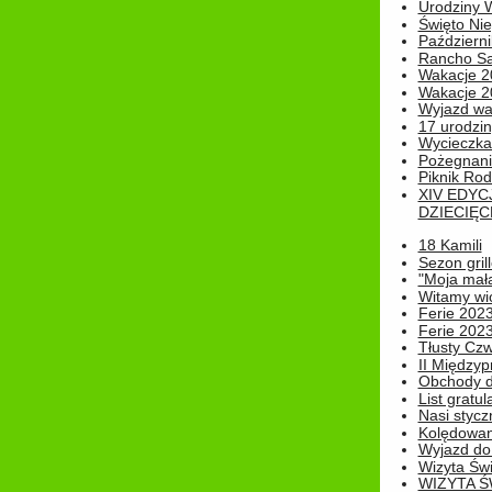
Urodziny W
Święto Nie
Październi
Rancho Sa
Wakacje 2
Wakacje 20
Wyjazd wak
17 urodzin
Wycieczka
Pożegnani
Piknik Rod
XIV EDYC
DZIECIĘC
18 Kamili
Sezon gri
"Moja mał
Witamy wi
Ferie 2023
Ferie 2023
Tłusty Cz
II Międzyp
Obchody d
List gratul
Nasi styczn
Kolędowan
Wyjazd do 
Wizyta Świ
WIZYTA Ś