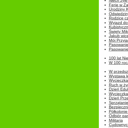
Niech żyje
Ferie w Z
Urodziny K
Odwiedzin
Rodzice cz
Wyjazd do
Kubistyczn
Święty Miko
Jakub wice
Mój Przyja
Pasowanie
Pasowanie
100 lat Ni
W 100 rocz
W przedszk
Wystawa kr
Wycieczka
Ruch w życ
Dzień Edu
Wycieczka 
Dzień Prz
Sprzątani
Bezpieczn
Półkolonie
Odbiór pam
Militaria
Cudownyc