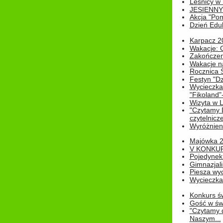
Leśnicy w
JESIENNY
Akcja "Pom
Dzień Edu
Karpacz 2
Wakacje: 
Zakończen
Wakacje n
Rocznica 
Festyn "Dz
Wycieczka
"Fikoland"
Wizyta w L
"Czytamy D
czytelnicze
Wyróżnienie
Majówka 
V KONKUR
Pojedynek
Gimnazjali
Piesza wyc
Wycieczk
Konkurs św
Gość w świe
"Czytamy d
Naszym...