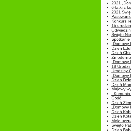
2021 „Domo
6-latki z 
2021 Świe
Pasowanie
Konkurs re
15 urodzin
Odwiedziny
Święto Nie
Spotkanie 
„Domowy Mi
Dzień Edu
Dzień Chł
Zmoderniz
„Domowy Mi
18 Urodzin
Urodziny Ol
„Domowy Mi
Dzień Dzie
Dzień Mam
Majowy wy
I Komunia S
Gość
Dzień Zie
„Domowy Mi
Dzień Kob
Dzień Kot
Moje uczuc
Święto Pat
Dzień Babc