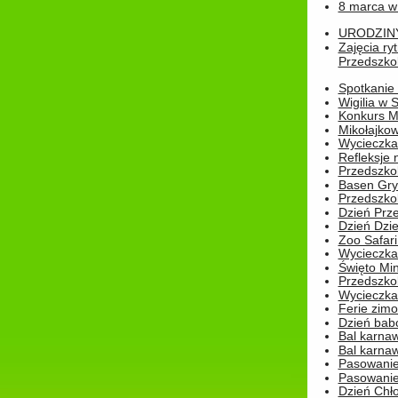
8 marca w
URODZINY 
Zajęcia r
Przedszkol
Spotkanie 
Wigilia w
Konkurs M
Mikołajko
Wycieczka 
Refleksje 
Przedszkol
Basen Gryf
Przedszkol
Dzień Prz
Dzień Dzie
Zoo Safari
Wycieczka 
Święto Min
Przedszkol
Wycieczka
Ferie zim
Dzień babc
Bal karna
Bal karna
Pasowanie
Pasowanie
Dzień Chło