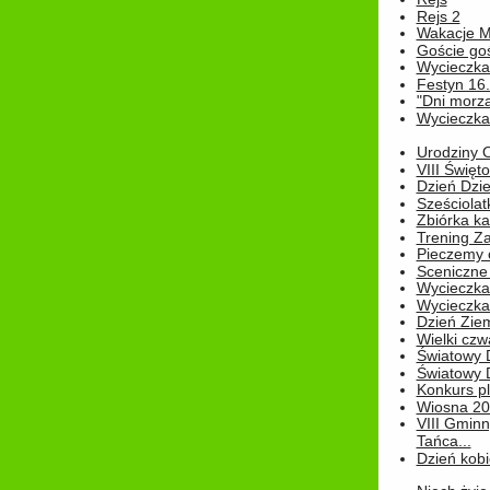
Rejs 2
Wakacje M
Goście go
Wycieczka 
Festyn 16
"Dni morz
Wycieczka 
Urodziny Ol
VIII Święt
Dzień Dzi
Sześciolat
Zbiórka ka
Trening Za
Pieczemy 
Sceniczne 
Wycieczka
Wycieczka 
Dzień Zie
Wielki czw
Światowy 
Światowy 
Konkurs pl
Wiosna 2
VIII Gminn
Tańca...
Dzień kob