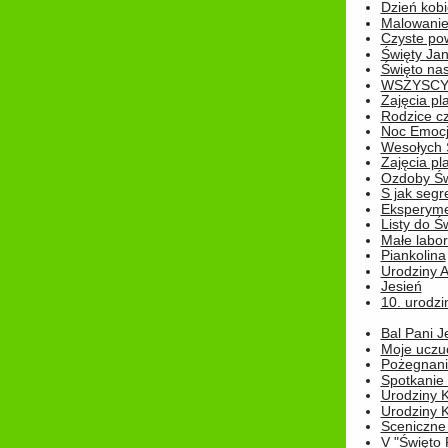
Dzień kobi
Malowanie
Czyste pow
Święty Ja
Święto na
WSZYSCY 
Zajęcia pl
Rodzice cz
Noc Emocj
Wesołych 
Zajęcia pl
Ozdoby Św
S jak segr
Eksperyme
Listy do Ś
Małe labo
Piankolina
Urodziny A
Jesień
10. urodzin
Bal Pani J
Moje uczu
Pożegnani
Spotkanie
Urodziny K
Urodziny K
Sceniczne
V "Święto 