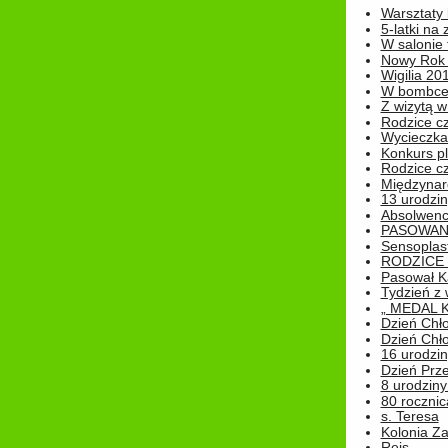
Warsztaty
5-latki na
W salonie 
Nowy Rok
Wigilia 20
W bombc
Z wizytą w
Rodzice cz
Wycieczka 
Konkurs pl
Rodzice cz
Międzynar
13 urodzin
Absolwenc
PASOWAN
Sensoplas
RODZICE 
Pasował K
Tydzień z
„ MEDAL 
Dzień Chł
Dzień Chł
16 urodziny
Dzień Prz
8 urodziny 
80 rocznic
s. Teresa
Kolonia Z
Rejs