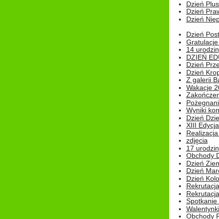
Dzień Plu
Dzień Pra
Dzień Niep
Dzień Post
Gratulacje
14 urodzin
DZIEŃ ED
Dzień Prz
Dzień Kro
Z galerii B
Wakacje 2
Zakończen
Pożegnani
Wyniki ko
Dzień Dzi
XIII Edycj
Realizacj
zdjęcia
17 urodzin
Obchody Dn
Dzień Zie
Dzień Mar
Dzień Kolo
Rekrutacj
Rekrutacja
Spotkanie
Walentynk
Obchody P