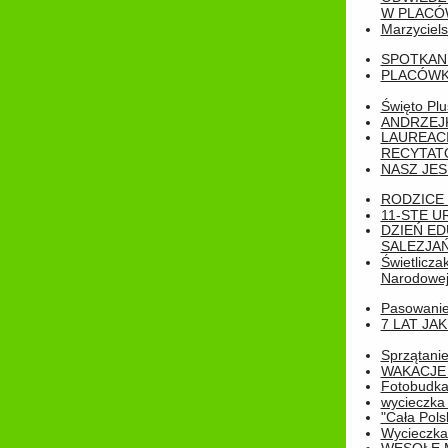
W PLACÓW
Marzyciels
SPOTKAN
PLACÓWK
Święto Pl
ANDRZEJKI
LAUREAC
RECYTATO
NASZ JES
RODZICE 
11-STE U
DZIEŃ E
SALEZJAŃ
Świetlicza
Narodowe
Pasowanie 
7 LAT JA
Sprzątanie
WAKACJE 
Fotobudk
wycieczka
"Cała Pols
Wycieczka