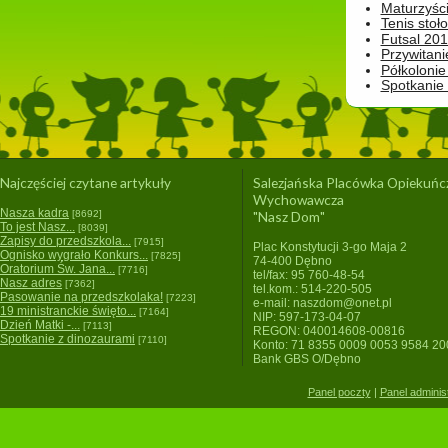
Maturzyśc
Tenis stoł
Futsal 201
Przywitani
Półkolonie
Spotkanie
Najczęściej czytane artykuły
Salezjańska Placówka Opiekuńc
Wychowawcza
Nasza kadra
[8692]
"Nasz Dom"
To jest Nasz...
[8039]
Zapisy do przedszkola...
[7915]
Plac Konstytucji 3-go Maja 2
Ognisko wygrało Konkurs...
[7825]
74-400 Dębno
Oratorium Św. Jana...
[7716]
tel/fax: 95 760-48-54
Nasz adres
[7362]
tel.kom.: 514-220-505
Pasowanie na przedszkolaka!
[7223]
e-mail: naszdom@onet.pl
19 ministranckie święto...
[7164]
NIP: 597-173-04-07
Dzień Matki -...
[7113]
REGON: 040014608-00816
Spotkanie z dinozaurami
[7110]
Konto: 71 8355 0009 0053 9584 2
Bank GBS O/Dębno
Panel poczty
|
Panel adminis