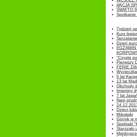
WESOŁE 
AKCJA SP
ŚWIĘTO 
Spotkanie 
Tydzień sp
Kurs lepie
Sprzątanie
Dzień eur
EGZAMIN
KORPOWS
"Czyste po
Pierwszy 
FERIE ZI
Wycieczka 
5 lat Kacp
13 lat Madz
Obchody św
Imieniny d
7 lat Jasia
Nasi grudni
24.12.2013r
Dzieci lubi
Mikołajki
Górnik w 
Spektakl "
Starszaki 
Międzyprze