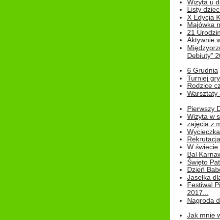
Wizyta u d
Listy dziec
X Edycja K
Majówka n
21 Urodzin
Aktywnie 
Międzyprz
Debiuty” 
6 Grudnia
Turniej gry
Rodzice cz
Warsztaty 
Pierwszy 
Wizyta w s
zajęcia z
Wycieczka
Rekrutacja
W świecie
Bal Karna
Święto Pat
Dzień Babc
Jasełka dla
Festiwal P
2017...
Nagroda dl
Jak mnie w