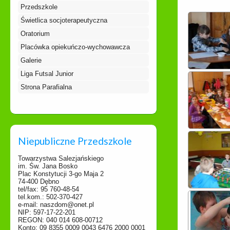
Przedszkole
Świetlica socjoterapeutyczna
Oratorium
Placówka opiekuńczo-wychowawcza
Galerie
Liga Futsal Junior
Strona Parafialna
Niepubliczne Przedszkole
Towarzystwa Salezjańskiego
im. Św. Jana Bosko
Plac Konstytucji 3-go Maja 2
74-400 Dębno
tel/fax: 95 760-48-54
tel.kom.: 502-370-427
e-mail: naszdom@onet.pl
NIP: 597-17-22-201
REGON: 040 014 608-00712
Konto: 09 8355 0009 0043 6476 2000 0001