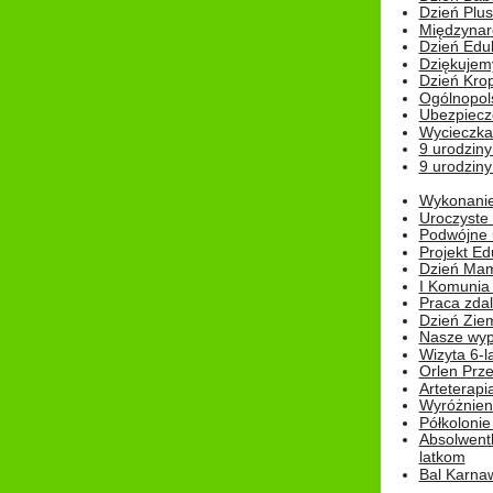
Dzień Plu
Międzynar
Dzień Edu
Dziękuje
Dzień Kro
Ogólnopol
Ubezpiecz
Wycieczka
9 urodziny
9 urodziny
Wykonanie 
Uroczyste
Podwójne u
Projekt E
Dzień Mam
I Komunia S
Praca zdal
Dzień Ziem
Nasze wypi
Wizyta 6-l
Orlen Prz
Arteterapi
Wyróżnieni
Półkoloni
Absolwent
latkom
Bal Karna