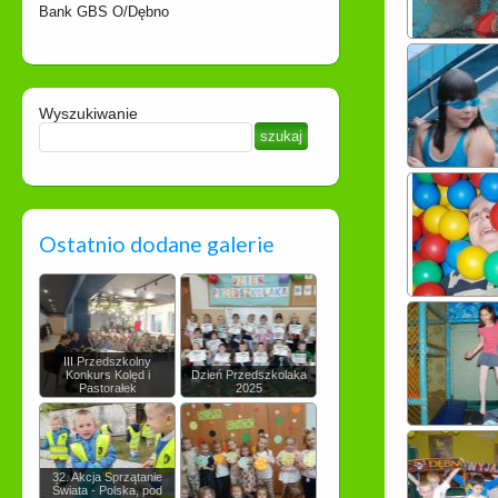
Bank GBS O/Dębno
Wyszukiwanie
Ostatnio dodane galerie
III Przedszkolny
Konkurs Kolęd i
Dzień Przedszkolaka
Pastorałek
2025
32. Akcja Sprzątanie
Świata - Polska, pod