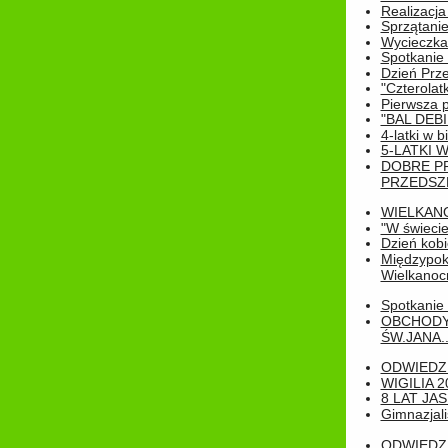
Realizacja
Sprzątanie
Wycieczka
Spotkanie 
Dzień Prz
"Czterolat
Pierwsza 
"BAL DEB
4-latki w b
5-LATKI W
DOBRE P
PRZEDSZ
WIELKAN
"W świecie
Dzień kobi
Międzypoko
Wielkanoc
Spotkanie 
OBCHODY
ŚW.JANA..
ODWIEDZ
WIGILIA 2
8 LAT JA
Gimnazjali
ODWIEDZ