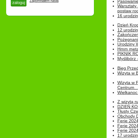
Zapomniałem hasła
Pasowanie
Warsztaty
postaw rod
16 urodzin
Dzień Kro
12 urodzin
Zakończen
Pożegnani
Urodziny Wik
Hmm metamo
PIKNIK R
Myślibórz 
Bieg Prze
Wizyta w B
Wizyta w 
Centrum...
Wielkanoc 
Z wizytą n
DZIEŃ KO
Tłusty Cz
Obchody Dn
Ferie 2024
Ferie 2024
Ferie 2024
17 urodzin