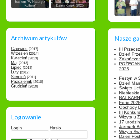
hasłem "W Naturę z
Kulturą"
Dzień Kropki 2025
Archiwum artykułów
Nasze ga
Czerwiec
III Przeds
[2017]
Wrzesień
[2014]
Dzień Prz
Kwiecień
[2013]
Zakończen
Maj
[2013]
POŻEGAN
Lipiec
[2013]
2025
Luty
[2012]
Sierpień
[2011]
Festyn w 
Październik
[2010]
Dzień Ma
Grudzień
[2010]
Święto Uch
Niebieskie
BAL KAR
Ferie 2025
Obchody Dn
III Konkurs
Logowanie
Wizyta u 
17 urodzin
Jarmark B
Login
Hasło
Wizyta Św.
Dzień Post