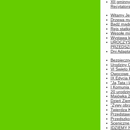
XII gminn
Recytatorsk
Witamy Jes
Drzewa ma
Bądź mądr
Rejs statk
Wesołe mias
Wystawa k
UROCZYS
PRZEDSZ
Dni Adapt
Bezpieczne
Urodziny O
VI Święto 
Owocowe s
IX Edycja 
"Ja,Tata i 
I Komunia 
20 urodziny
Majówka 
Dzień Ziem
"Żywy obra
Twierdza 
Przedstaw
Przedszkol
Sceniczne
IDZIEMY 