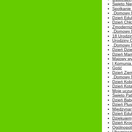
Święto Nie
Spotkanie 
„Domowy Mi
Dzień Edu
Dzień Chł
Zmoderniz
„Domowy Mi
18 Urodzin
Urodziny Ol
„Domowy Mi
Dzień Dzie
Dzień Mam
Majowy wy
I Komunia S
Gość
Dzień Zie
„Domowy Mi
Dzień Kob
Dzień Kot
Moje uczuc
Święto Pat
Dzień Babc
Dzień Plu
Międzynar
Dzień Edu
Dziękuje
Dzień Kro
Ogólnopol
Ubezpiecz