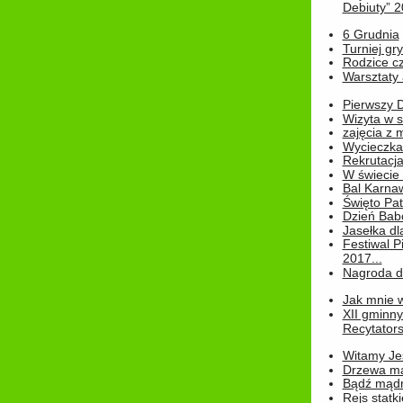
Debiuty” 
6 Grudnia
Turniej gry
Rodzice cz
Warsztaty 
Pierwszy 
Wizyta w s
zajęcia z
Wycieczka
Rekrutacja
W świecie
Bal Karna
Święto Pat
Dzień Babc
Jasełka dla
Festiwal P
2017...
Nagroda dl
Jak mnie w
XII gminn
Recytatorsk
Witamy Jes
Drzewa ma
Bądź mądr
Rejs statk