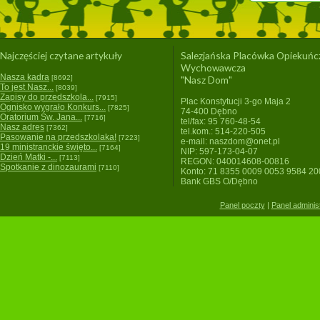
Najczęściej czytane artykuły
Salezjańska Placówka Opiekuńc
Wychowawcza
Nasza kadra
[8692]
"Nasz Dom"
To jest Nasz...
[8039]
Zapisy do przedszkola...
[7915]
Plac Konstytucji 3-go Maja 2
Ognisko wygrało Konkurs...
[7825]
74-400 Dębno
Oratorium Św. Jana...
[7716]
tel/fax: 95 760-48-54
Nasz adres
[7362]
tel.kom.: 514-220-505
Pasowanie na przedszkolaka!
[7223]
e-mail: naszdom@onet.pl
19 ministranckie święto...
[7164]
NIP: 597-173-04-07
Dzień Matki -...
[7113]
REGON: 040014608-00816
Spotkanie z dinozaurami
[7110]
Konto: 71 8355 0009 0053 9584 2
Bank GBS O/Dębno
Panel poczty
|
Panel adminis