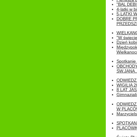
"BAL DEB
4-latki w b
5-LATKI W
DOBRE P
PRZEDSZ
WIELKAN
"W świecie
Dzień kobi
Międzypoko
Wielkanoc
Spotkanie 
OBCHODY
ŚW.JANA..
ODWIEDZ
WIGILIA 2
8 LAT JA
Gimnazjali
ODWIEDZ
W PLACÓW
Marzyciels
SPOTKAN
PLACÓWK