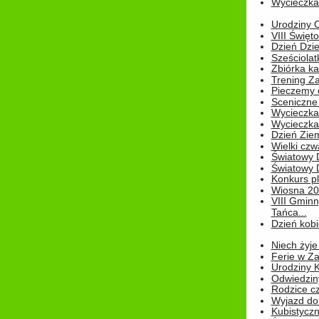
Wycieczka 
Urodziny Ol
VIII Święt
Dzień Dzi
Sześciolat
Zbiórka ka
Trening Za
Pieczemy 
Sceniczne 
Wycieczka
Wycieczka 
Dzień Zie
Wielki czw
Światowy 
Światowy 
Konkurs pl
Wiosna 2
VIII Gminn
Tańca...
Dzień kob
Niech żyje
Ferie w Z
Urodziny K
Odwiedzin
Rodzice cz
Wyjazd do
Kubistyczn