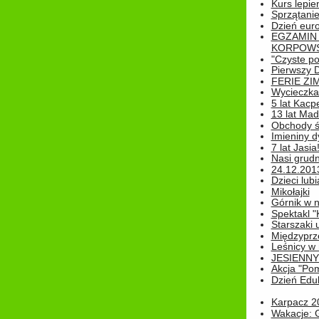
Kurs lepie
Sprzątanie
Dzień eur
EGZAMIN
KORPOWS
"Czyste po
Pierwszy 
FERIE ZI
Wycieczka 
5 lat Kacp
13 lat Madz
Obchody św
Imieniny d
7 lat Jasia
Nasi grudni
24.12.2013r
Dzieci lubi
Mikołajki
Górnik w 
Spektakl "
Starszaki 
Międzyprze
Leśnicy w
JESIENNY
Akcja "Pom
Dzień Edu
Karpacz 2
Wakacje: 