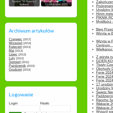
hasłem "W Naturę z
Zakończen
Kulturą"
Dzień Kropki 2025
Pożegnani
Urodziny Wik
Hmm metamo
PIKNIK R
Myślibórz 
Bieg Prze
Archiwum artykułów
Wizyta w B
Czerwiec
[2017]
Wizyta w 
Wrzesień
[2014]
Centrum...
Kwiecień
[2013]
Wielkanoc 
Maj
[2013]
Lipiec
[2013]
Z wizytą n
Luty
[2012]
DZIEŃ KO
Sierpień
[2011]
Tłusty Cz
Październik
[2010]
Obchody Dn
Grudzień
[2010]
Ferie 2024
Ferie 2024
Ferie 2024
17 urodzin
Urodziny W
Święto Nie
Logowanie
Październi
Rancho Sa
Login
Hasło
Wakacje 2
Wakacje 20
Wyjazd wak