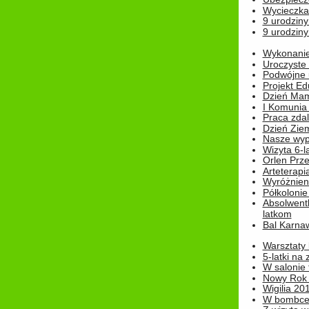
Wycieczka
9 urodziny
9 urodziny
Wykonanie 
Uroczyste
Podwójne u
Projekt E
Dzień Mam
I Komunia S
Praca zdal
Dzień Ziem
Nasze wypi
Wizyta 6-l
Orlen Prz
Arteterapi
Wyróżnieni
Półkoloni
Absolwent
latkom
Bal Karna
Warsztaty
5-latki na
W salonie 
Nowy Rok
Wigilia 20
W bombc