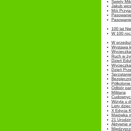
Święty Miko
Jakub wice
Mój Przyja
Pasowanie
Pasowanie
100 lat Ni
W 100 rocz
W przedszk
Wystawa kr
Wycieczka
Ruch w życ
Dzień Edu
Wycieczka 
Dzień Prz
Sprzątani
Bezpieczn
Półkolonie
Odbiór pam
Militaria
Cudownyc
Wizyta u d
Listy dziec
X Edycja K
Majówka n
21 Urodzin
Aktywnie 
Międzyprz