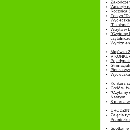
Zakończen
Wakacje n
Rocznica 
Festyn "Dz
Wycieczka
"Fikoland"
Wizyta w L
"Czytamy D
czytelnicze
Wyróżnienie
Majówka 
V KONKUR
Pojedynek
Gimnazjali
Piesza wyc
Wycieczk
Konkurs św
Gość w świe
"Czytamy d
Naszym...
8 marca w
URODZINY 
Zajęcia r
Przedszkol
Spotkanie 