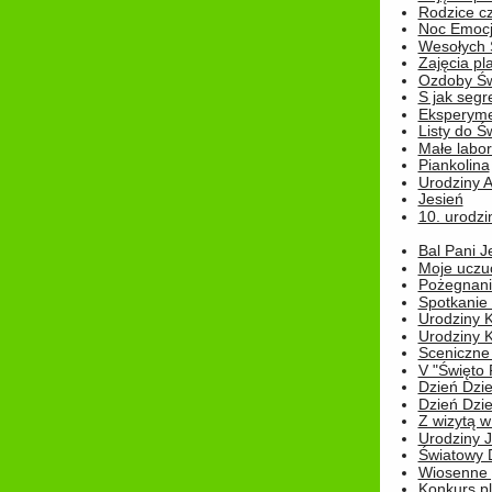
Rodzice cz
Noc Emocj
Wesołych 
Zajęcia pl
Ozdoby Św
S jak segr
Eksperyme
Listy do Ś
Małe labo
Piankolina
Urodziny A
Jesień
10. urodzin
Bal Pani J
Moje uczu
Pożegnani
Spotkanie
Urodziny K
Urodziny K
Sceniczne
V "Święto 
Dzień Dziec
Dzień Dziec
Z wizytą w
Urodziny Ju
Światowy 
Wiosenne 
Konkurs 