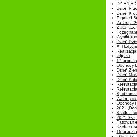
DZIEŃ ED
Dzień Prz
Dzień Kro
Z galerii B
Wakacje 2
Zakończen
Pożegnani
Wyniki ko
Dzień Dzi
XIII Edycj
Realizacj
zdjęcia
17 urodzin
Obchody Dn
Dzień Zie
Dzień Mar
Dzień Kolo
Rekrutacj
Rekrutacja
Spotkanie
Walentynk
Obchody P
2021 „Domo
6-latki z 
2021 Świe
Pasowanie
Konkurs re
15 urodzin
Odwiedziny