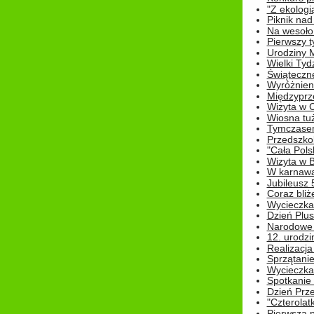
"Z ekologią
Piknik nad
Na wesoło
Pierwszy t
Urodziny 
Wielki Tyd
Świąteczne
Wyróżnieni
Międzyprz
Wizyta w 
Wiosna tuż,
Tymczasem 
Przedszkol
"Cała Pols
Wizyta w B
W karnawa
Jubileusz 
Coraz bliż
Wycieczka
Dzień Plus
Narodowe Ś
12. urodzi
Realizacja
Sprzątanie
Wycieczka
Spotkanie 
Dzień Prz
"Czterolat
Pierwsza 