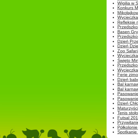
Wigilia w
Konkurs M
Mikołajko
Wycieczka 
Refleksje 
Przedszkol
Basen Gryf
Przedszkol
Dzień Prz
Dzień Dzie
Zoo Safari
Wycieczka 
Święto Min
Przedszkol
Wycieczka
Ferie zim
Dzień babc
Bal karna
Bal karna
Pasowanie
Pasowanie
Dzień Chło
Maturzyśc
Tenis stoł
Futsal 201
Przywitani
Półkolonie
Spotkanie