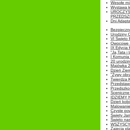
Wesołe mias
Wystawa k
UROCZYS
PRZEDSZ
Dni Adapt
Bezpieczne
Urodziny O
VI Święto 
Owocowe s
IX Edycja 
"Ja,Tata i 
I Komunia 
20 urodziny
Majówka 
Dzień Ziem
"Żywy obra
Twierdza 
Przedstaw
Przedszkol
Sceniczne
IDZIEMY 
Dzień kobi
Malowanie
Czyste pow
Święty Ja
Święto na
WSZYSCY 
Zajęcia pl