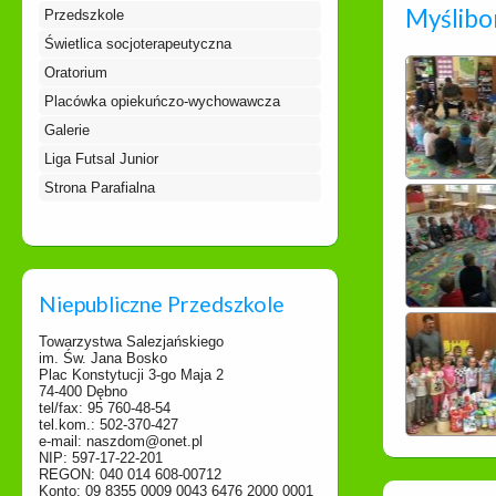
Myślibo
Przedszkole
Świetlica socjoterapeutyczna
Oratorium
Placówka opiekuńczo-wychowawcza
Galerie
Liga Futsal Junior
Strona Parafialna
Niepubliczne Przedszkole
Towarzystwa Salezjańskiego
im. Św. Jana Bosko
Plac Konstytucji 3-go Maja 2
74-400 Dębno
tel/fax: 95 760-48-54
tel.kom.: 502-370-427
e-mail: naszdom@onet.pl
NIP: 597-17-22-201
REGON: 040 014 608-00712
Konto: 09 8355 0009 0043 6476 2000 0001