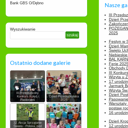
Bank GBS O/Dębno
Nasze ga
III Przeds
Dzień Prz
Zakończen
POŻEGAN
Wyszukiwanie
2025
Festyn w 
Dzień Ma
Święto Uch
Niebieskie
BAL KAR
Ostatnio dodane galerie
Ferie 2025
Obchody Dn
III Konkurs
Wizyta u 
17 urodzin
Jarmark B
Wizyta Św.
III Przedszkolny
Dzień Post
Konkurs Kolęd i
Dzień Przedszkolaka
Pasowanie
Pastorałek
2025
Warsztaty
postaw rod
16 urodzin
Dzień Kro
32. Akcja Sprzątanie
12 urodzin
Świata - Polska, pod