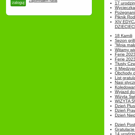
Zapomniałem hasła
17 urodzin
Wycieczka
Pożegnani
Piknik Rod
XIV EDYC
DZIECIĘC
18 Kamili
Sezon gri
"Moja mał
Witamy wi
Ferie 2023
Ferie 2023
Tłusty Cz
II Międzyp
Obchody d
List gratul
Nasi styczn
Kolędowan
Wyjazd do 
Wizyta Świ
WIZYTA Ś
Dzień Plu
Dzień Pra
Dzień Niep
Dzień Post
Gratulacje
14 urodzin