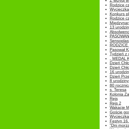
Z wizytą w
Rodzice cz
Wycieczka 
Konkurs pl
Rodzice cz
Międzynar
13 urodzin
Absolwenc
PASOWAN
Sensoplas
RODZICE 
Pasował K
Tydzień z
„ MEDAL 
Dzień Chł
Dzień Chł
16 urodziny
Dzień Prz
8 urodziny 
80 rocznic
s. Teresa
Kolonia Z
Rejs
Rejs 2
Wakacje M
Goście go
Wycieczka 
Festyn 16
"Dni morz