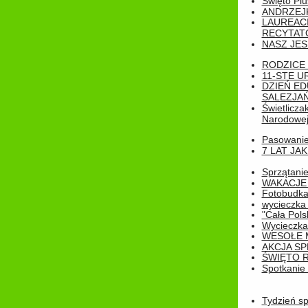
Święto Pl
ANDRZEJKI
LAUREAC
RECYTATO
NASZ JES
RODZICE 
11-STE U
DZIEŃ E
SALEZJAŃ
Świetlicza
Narodowe
Pasowanie 
7 LAT JA
Sprzątanie
WAKACJE 
Fotobudk
wycieczka
"Cała Pols
Wycieczka
WESOŁE 
AKCJA SP
ŚWIĘTO 
Spotkanie 
Tydzień sp