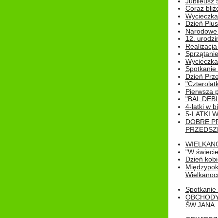
Jubileusz 
Coraz bliż
Wycieczka
Dzień Plus
Narodowe Ś
12. urodzi
Realizacja
Sprzątanie
Wycieczka
Spotkanie 
Dzień Prz
"Czterolat
Pierwsza 
"BAL DEB
4-latki w b
5-LATKI W
DOBRE P
PRZEDSZ
WIELKAN
"W świecie
Dzień kobi
Międzypoko
Wielkanoc
Spotkanie 
OBCHODY
ŚW.JANA..