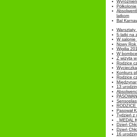
Wyróżnieni
Półkoloni
Absolwent
latkom
Bal Karna
Warsztaty
5-latki na
W salonie 
Nowy Rok
Wigilia 20
W bombc
Z wizytą w
Rodzice cz
Wycieczka 
Konkurs pl
Rodzice cz
Międzynar
13 urodzin
Absolwenc
PASOWAN
Sensoplas
RODZICE 
Pasował K
Tydzień z
„ MEDAL 
Dzień Chł
Dzień Chł
16 urodziny