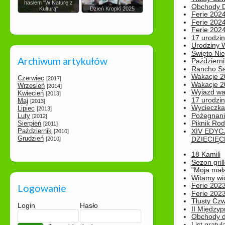
hasłem "W Naturę z
Obchody Dn
Kulturą"
Dzień Kropki 2025
Ferie 2024
Ferie 2024
Ferie 2024
17 urodzin
Urodziny W
Święto Nie
Archiwum artykułów
Październi
Rancho Sa
Wakacje 2
Czerwiec
[2017]
Wakacje 20
Wrzesień
[2014]
Wyjazd wak
Kwiecień
[2013]
17 urodzin
Maj
[2013]
Wycieczka
Lipiec
[2013]
Pożegnani
Luty
[2012]
Piknik Rod
Sierpień
[2011]
Październik
XIV EDYC
[2010]
Grudzień
DZIECIĘC
[2010]
18 Kamili
Sezon gri
"Moja mał
Witamy wi
Ferie 2023
Logowanie
Ferie 2023
Tłusty Cz
Login
Hasło
II Międzyp
Obchody d
List gratul