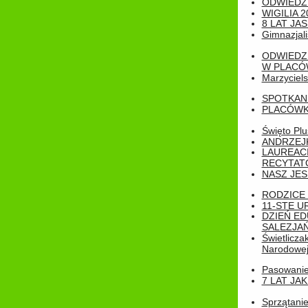
ODWIEDZ
WIGILIA 2
8 LAT JA
Gimnazjali
ODWIEDZ
W PLACÓW
Marzyciels
SPOTKAN
PLACÓWK
Święto Pl
ANDRZEJKI
LAUREAC
RECYTATO
NASZ JES
RODZICE 
11-STE U
DZIEŃ E
SALEZJAŃ
Świetlicza
Narodowe
Pasowanie 
7 LAT JA
Sprzątanie