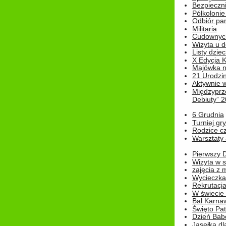
Bezpieczn
Półkolonie
Odbiór pam
Militaria
Cudownyc
Wizyta u d
Listy dziec
X Edycja K
Majówka n
21 Urodzin
Aktywnie 
Międzyprz
Debiuty” 
6 Grudnia
Turniej gry
Rodzice cz
Warsztaty 
Pierwszy 
Wizyta w s
zajęcia z
Wycieczka
Rekrutacja
W świecie
Bal Karna
Święto Pat
Dzień Babc
Jasełka dla