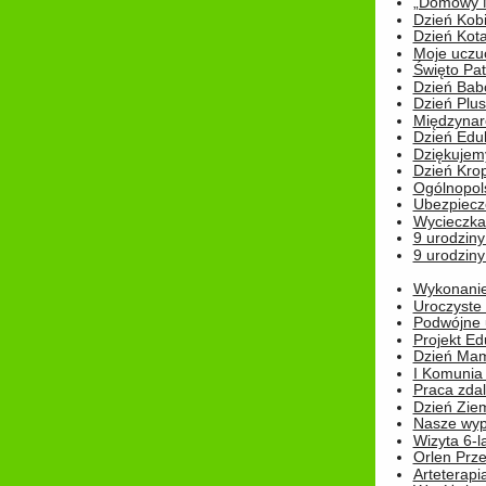
„Domowy Mi
Dzień Kob
Dzień Kot
Moje uczuc
Święto Pat
Dzień Babc
Dzień Plu
Międzynar
Dzień Edu
Dziękuje
Dzień Kro
Ogólnopol
Ubezpiecz
Wycieczka
9 urodziny
9 urodziny
Wykonanie 
Uroczyste
Podwójne u
Projekt E
Dzień Mam
I Komunia S
Praca zdal
Dzień Ziem
Nasze wypi
Wizyta 6-l
Orlen Prz
Arteterapi