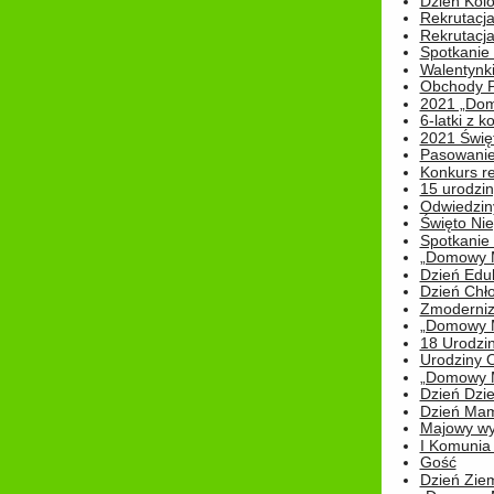
Dzień Kolo
Rekrutacj
Rekrutacja
Spotkanie
Walentynk
Obchody P
2021 „Domo
6-latki z 
2021 Świe
Pasowanie
Konkurs re
15 urodzin
Odwiedziny
Święto Nie
Spotkanie 
„Domowy Mi
Dzień Edu
Dzień Chł
Zmoderniz
„Domowy Mi
18 Urodzin
Urodziny Ol
„Domowy Mi
Dzień Dzie
Dzień Mam
Majowy wy
I Komunia S
Gość
Dzień Zie