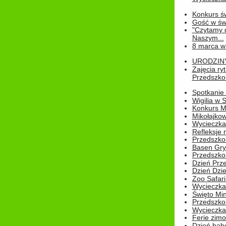
Konkurs św
Gość w świe
"Czytamy d
Naszym...
8 marca w
URODZINY 
Zajęcia r
Przedszkol
Spotkanie 
Wigilia w
Konkurs M
Mikołajko
Wycieczka 
Refleksje 
Przedszkol
Basen Gryf
Przedszkol
Dzień Prz
Dzień Dzie
Zoo Safari
Wycieczka 
Święto Min
Przedszkol
Wycieczka
Ferie zim
Dzień babc