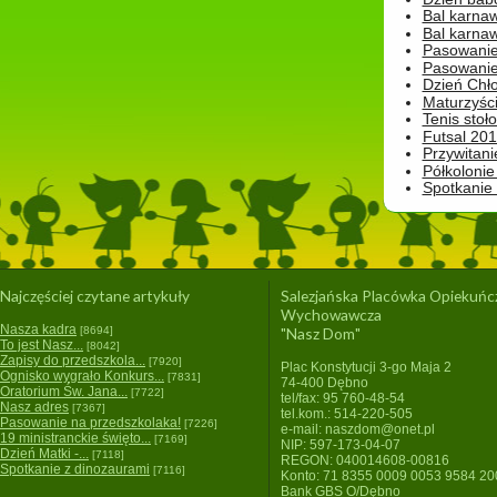
Bal karna
Bal karna
Pasowanie
Pasowanie
Dzień Chło
Maturzyśc
Tenis stoł
Futsal 201
Przywitani
Półkolonie
Spotkanie
Najczęściej czytane artykuły
Salezjańska Placówka Opiekuńc
Wychowawcza
Nasza kadra
[8694]
"Nasz Dom"
To jest Nasz...
[8042]
Zapisy do przedszkola...
[7920]
Plac Konstytucji 3-go Maja 2
Ognisko wygrało Konkurs...
[7831]
74-400 Dębno
Oratorium Św. Jana...
[7722]
tel/fax: 95 760-48-54
Nasz adres
[7367]
tel.kom.: 514-220-505
Pasowanie na przedszkolaka!
[7226]
e-mail: naszdom@onet.pl
19 ministranckie święto...
[7169]
NIP: 597-173-04-07
Dzień Matki -...
[7118]
REGON: 040014608-00816
Spotkanie z dinozaurami
[7116]
Konto: 71 8355 0009 0053 9584 2
Bank GBS O/Dębno