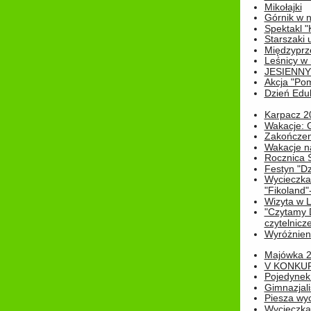
Mikołajki
Górnik w 
Spektakl "
Starszaki 
Międzyprze
Leśnicy w
JESIENNY
Akcja "Pom
Dzień Edu
Karpacz 2
Wakacje: 
Zakończen
Wakacje n
Rocznica 
Festyn "Dz
Wycieczka
"Fikoland"
Wizyta w L
"Czytamy D
czytelnicze
Wyróżnienie
Majówka 
V KONKUR
Pojedynek
Gimnazjali
Piesza wyc
Wycieczk