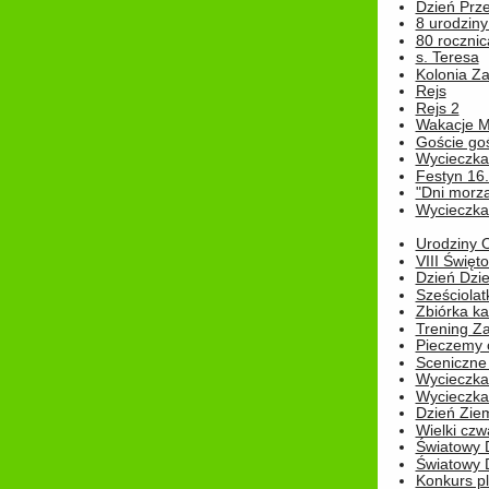
Dzień Prz
8 urodziny 
80 rocznic
s. Teresa
Kolonia Z
Rejs
Rejs 2
Wakacje M
Goście go
Wycieczka 
Festyn 16
"Dni morz
Wycieczka 
Urodziny Ol
VIII Święt
Dzień Dzi
Sześciolat
Zbiórka ka
Trening Za
Pieczemy 
Sceniczne 
Wycieczka
Wycieczka 
Dzień Zie
Wielki czw
Światowy 
Światowy 
Konkurs pl