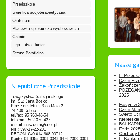
Przedszkole
Świetlica socjoterapeutyczna
Oratorium
Placówka opiekuńczo-wychowawcza
Galerie
Liga Futsal Junior
Strona Parafialna
Nasze ga
III Przeds
Dzień Prz
Niepubliczne Przedszkole
Zakończen
POŻEGAN
2025
Towarzystwa Salezjańskiego
im. Św. Jana Bosko
Festyn w 
Plac Konstytucji 3-go Maja 2
Dzień Ma
74-400 Dębno
Święto Uch
tel/fax: 95 760-48-54
Niebieskie
tel.kom.: 502-370-427
BAL KAR
e-mail: naszdom@onet.pl
Ferie 2025
NIP: 597-17-22-201
Obchody Dn
REGON: 040 014 608-00712
III Konkurs
Konto: 09 8355 0009 0043 6476 2000 0001