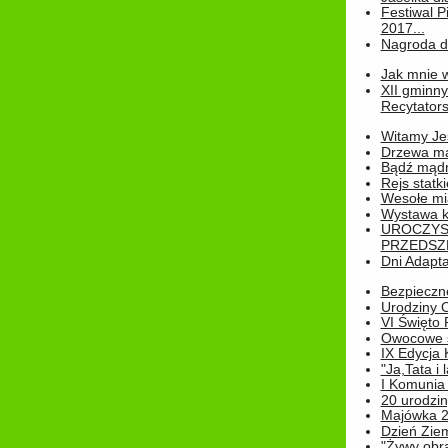
Festiwal P
2017...
Nagroda dl
Jak mnie w
XII gminn
Recytatorsk
Witamy Jes
Drzewa ma
Bądź mądr
Rejs statk
Wesołe mias
Wystawa k
UROCZYS
PRZEDSZ
Dni Adapt
Bezpieczne
Urodziny O
VI Święto 
Owocowe s
IX Edycja 
"Ja,Tata i 
I Komunia 
20 urodziny
Majówka 
Dzień Ziem
"Żywy obra