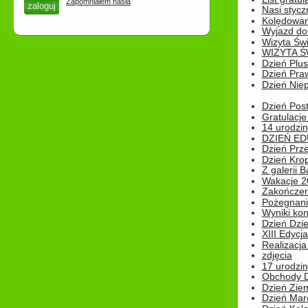
Zapomniałem hasła
Nasi styczn
Kolędowan
Wyjazd do 
Wizyta Świ
WIZYTA Ś
Dzień Plu
Dzień Pra
Dzień Niep
Dzień Post
Gratulacje
14 urodzin
DZIEŃ ED
Dzień Prz
Dzień Kro
Z galerii B
Wakacje 2
Zakończen
Pożegnani
Wyniki ko
Dzień Dzi
XIII Edycj
Realizacj
zdjęcia
17 urodzin
Obchody Dn
Dzień Zie
Dzień Mar