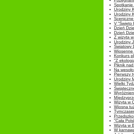
Pożegnani
Spotkanie
Urodziny K
Urodziny K
Sceniczne
V "Święto 
Dzień Dziec
Dzień Dziec
Z wizytą w
Urodziny Ju
Światowy 
Wiosenne 
Konkurs 
"Z ekologią
Piknik nad
Na wesoło
Pierwszy t
Urodziny 
Wielki Tyd
Świąteczne
Wyróżnieni
Międzyprz
Wizyta w 
Wiosna tuż,
Tymczasem 
Przedszkol
"Cała Pols
Wizyta w B
W karnawa