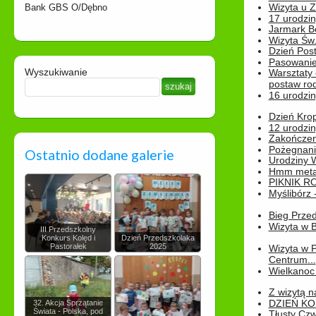
Wizyta u 
Bank GBS O/Dębno
17 urodzin
Jarmark B
Wizyta Św.
Dzień Post
Pasowanie
Wyszukiwanie
Warsztaty
postaw rod
16 urodzin
Dzień Kro
12 urodzin
Zakończen
Pożegnani
Ostatnio dodane galerie
Urodziny Wik
Hmm metamo
PIKNIK R
Myślibórz 
Bieg Prze
Wizyta w B
III Przedszkolny
Konkurs Kolęd i
Dzień Przedszkolaka
Pastorałek
2025
Wizyta w 
Centrum...
Wielkanoc 
Z wizytą n
DZIEŃ KO
32. Akcja Sprzątanie
Świata - Polska, pod
Tłusty Cz