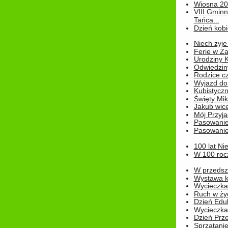
Wiosna 2
VIII Gminn
Tańca...
Dzień kob
Niech żyje
Ferie w Z
Urodziny K
Odwiedzin
Rodzice cz
Wyjazd do
Kubistyczn
Święty Miko
Jakub wice
Mój Przyja
Pasowanie
Pasowanie
100 lat Ni
W 100 rocz
W przedszk
Wystawa kr
Wycieczka
Ruch w życ
Dzień Edu
Wycieczka 
Dzień Prz
Sprzątani