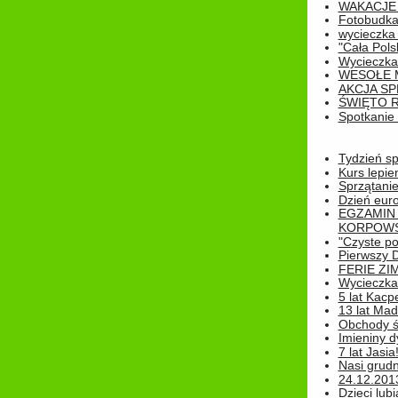
WAKACJE 
Fotobudk
wycieczka
"Cała Pols
Wycieczka
WESOŁE 
AKCJA SP
ŚWIĘTO 
Spotkanie 
Tydzień sp
Kurs lepie
Sprzątanie
Dzień eur
EGZAMIN
KORPOWS
"Czyste po
Pierwszy 
FERIE ZI
Wycieczka 
5 lat Kacp
13 lat Madz
Obchody św
Imieniny d
7 lat Jasia
Nasi grudni
24.12.2013r
Dzieci lubi