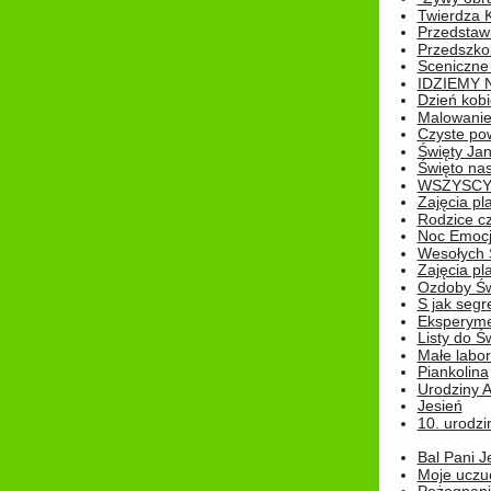
Twierdza 
Przedstaw
Przedszkol
Sceniczne
IDZIEMY 
Dzień kobi
Malowanie
Czyste pow
Święty Ja
Święto na
WSZYSCY 
Zajęcia pl
Rodzice cz
Noc Emocj
Wesołych 
Zajęcia pl
Ozdoby Św
S jak segr
Eksperyme
Listy do Ś
Małe labo
Piankolina
Urodziny A
Jesień
10. urodzin
Bal Pani J
Moje uczu