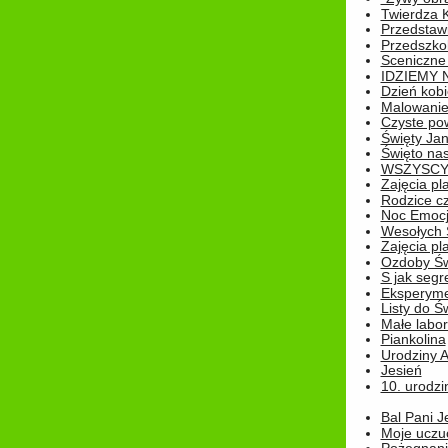
Twierdza 
Przedstaw
Przedszkol
Sceniczne
IDZIEMY 
Dzień kobi
Malowanie
Czyste pow
Święty Ja
Święto na
WSZYSCY 
Zajęcia pl
Rodzice cz
Noc Emocj
Wesołych 
Zajęcia pl
Ozdoby Św
S jak segr
Eksperyme
Listy do Ś
Małe labo
Piankolina
Urodziny A
Jesień
10. urodzin
Bal Pani J
Moje uczu