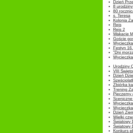
Dzień Prz
8 urodziny 
80 rocznic
s. Teresa
Kolonia Z
Rejs
Rejs 2
Wakacje M
Goście go
Wycieczka 
Festyn 16
"Dni morz
Wycieczka 
Urodziny Ol
VIII Święt
Dzień Dzi
Sześciolat
Zbiórka ka
Trening Za
Pieczemy 
Sceniczne 
Wycieczka
Wycieczka 
Dzień Zie
Wielki czw
Światowy 
Światowy 
Konkurs pl