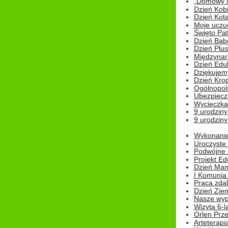
„Domowy Mi
Dzień Kob
Dzień Kot
Moje uczuc
Święto Pat
Dzień Babc
Dzień Plu
Międzynar
Dzień Edu
Dziękuje
Dzień Kro
Ogólnopol
Ubezpiecz
Wycieczka
9 urodziny
9 urodziny
Wykonanie 
Uroczyste
Podwójne u
Projekt E
Dzień Mam
I Komunia S
Praca zdal
Dzień Ziem
Nasze wypi
Wizyta 6-l
Orlen Prz
Arteterapi