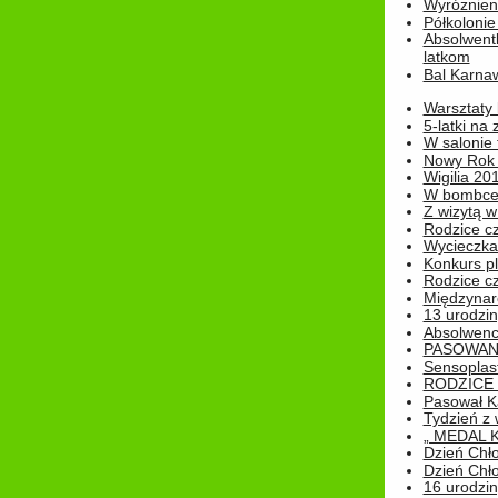
Wyróżnieni
Półkoloni
Absolwent
latkom
Bal Karna
Warsztaty
5-latki na
W salonie 
Nowy Rok
Wigilia 20
W bombc
Z wizytą w
Rodzice cz
Wycieczka 
Konkurs pl
Rodzice cz
Międzynar
13 urodzin
Absolwenc
PASOWAN
Sensoplas
RODZICE 
Pasował K
Tydzień z
„ MEDAL 
Dzień Chł
Dzień Chł
16 urodziny