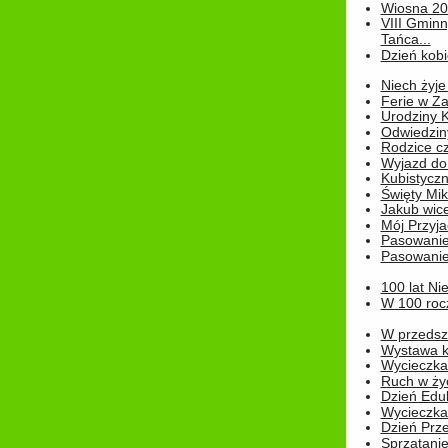
Wiosna 2
VIII Gminn
Tańca...
Dzień kob
Niech żyje
Ferie w Z
Urodziny K
Odwiedzin
Rodzice cz
Wyjazd do
Kubistyczn
Święty Miko
Jakub wice
Mój Przyja
Pasowanie
Pasowanie
100 lat Ni
W 100 rocz
W przedszk
Wystawa kr
Wycieczka
Ruch w życ
Dzień Edu
Wycieczka 
Dzień Prz
Sprzątani