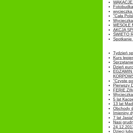
WAKACJE 
Fotobudk
wycieczka
"Cała Pols
Wycieczka
WESOŁE 
AKCJA SP
ŚWIĘTO 
Spotkanie 
Tydzień sp
Kurs lepie
Sprzątanie
Dzień eur
EGZAMIN
KORPOWS
"Czyste po
Pierwszy 
FERIE ZI
Wycieczka 
5 lat Kacp
13 lat Madz
Obchody św
Imieniny d
7 lat Jasia
Nasi grudni
24.12.2013r
Dzieci lubi