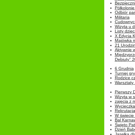
Bezpieczn
Półkolonie
Odbiór pam
Militaria
Cudownyc
Wizyta u d
Listy dziec
X Edycja K
Majówka n
21 Urodzin
Aktywnie 
Międzyprz
Debiuty” 
6 Grudnia
Turniej gry
Rodzice cz
Warsztaty 
Pierwszy 
Wizyta w s
zajęcia z
Wycieczka
Rekrutacja
W świecie
Bal Karna
Święto Pat
Dzień Babc
Jasełka dla