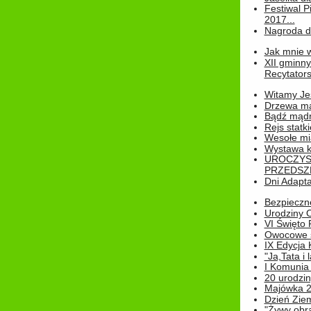
Festiwal P
2017...
Nagroda dl
Jak mnie w
XII gminn
Recytatorsk
Witamy Jes
Drzewa ma
Bądź mądr
Rejs statk
Wesołe mias
Wystawa k
UROCZYS
PRZEDSZ
Dni Adapt
Bezpieczne
Urodziny O
VI Święto 
Owocowe s
IX Edycja 
"Ja,Tata i 
I Komunia 
20 urodziny
Majówka 
Dzień Ziem
"Żywy obra