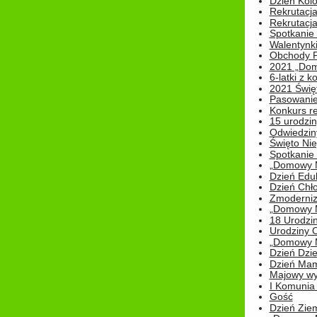
Dzień Kolo
Rekrutacj
Rekrutacja
Spotkanie
Walentynk
Obchody P
2021 „Domo
6-latki z 
2021 Świe
Pasowanie
Konkurs re
15 urodzin
Odwiedziny
Święto Nie
Spotkanie 
„Domowy Mi
Dzień Edu
Dzień Chł
Zmoderniz
„Domowy Mi
18 Urodzin
Urodziny Ol
„Domowy Mi
Dzień Dzie
Dzień Mam
Majowy wy
I Komunia S
Gość
Dzień Zie