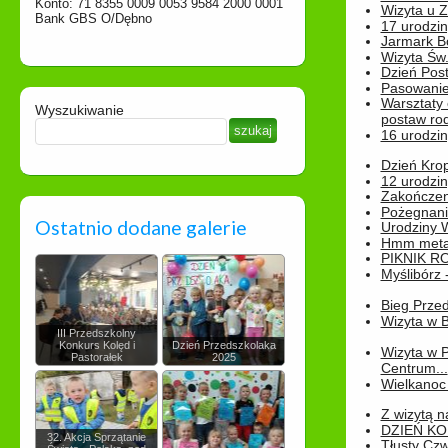
Konto: 71 8355 0009 0053 9584 2000 0001
Wizyta u 
Bank GBS O/Dębno
17 urodzin
Jarmark B
Wizyta Św.
Dzień Post
Pasowanie
Warsztaty
Wyszukiwanie
postaw rod
16 urodzin
Dzień Kro
12 urodzin
Zakończen
Pożegnani
Ostatnio dodane galerie
Urodziny Wik
Hmm metamo
PIKNIK R
Myślibórz 
Bieg Prze
Wizyta w B
III Przedszkolny
Konkurs Kolęd i
Dzień Przedszkolaka
Wizyta w 
Pastorałek
2025
Centrum...
Wielkanoc 
Z wizytą n
DZIEŃ KO
32. Akcja Sprzątanie
Tłusty Cz