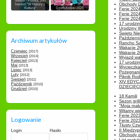
Świata - Polska, pod
Obchody Dn
hasłem "W Naturę z
Kulturą"
Dzień Kropki 2025
Ferie 2024
Ferie 2024
Ferie 2024
17 urodzin
Urodziny W
Święto Nie
Październi
Archiwum artykułów
Rancho Sa
Wakacje 2
Czerwiec
[2017]
Wakacje 20
Wrzesień
[2014]
Wyjazd wak
Kwiecień
[2013]
17 urodzin
Maj
[2013]
Wycieczka
Lipiec
[2013]
Pożegnani
Luty
[2012]
Piknik Rod
Sierpień
[2011]
XIV EDYC
Październik
[2010]
DZIECIĘC
Grudzień
[2010]
18 Kamili
Sezon gri
"Moja mał
Witamy wi
Ferie 2023
Logowanie
Ferie 2023
Tłusty Cz
II Międzyp
Login
Hasło
Obchody d
List gratul