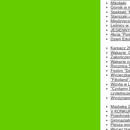
Mikołajki
Górnik w 
Spektakl "
Starszaki 
Międzyprze
Leśnicy w
JESIENNY
Akcja "Pom
Dzień Edu
Karpacz 2
Wakacje: 
Zakończen
Wakacje n
Rocznica 
Festyn "Dz
Wycieczka
"Fikoland"
Wizyta w L
"Czytamy D
czytelnicze
Wyróżnienie
Majówka 
V KONKUR
Pojedynek
Gimnazjali
Piesza wyc
Wycieczk