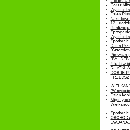
Jubileusz 
Coraz bliż
Wycieczka
Dzień Plus
Narodowe Ś
12. urodzi
Realizacja
Sprzątanie
Wycieczka
Spotkanie 
Dzień Prz
"Czterolat
Pierwsza 
"BAL DEB
4-latki w b
5-LATKI W
DOBRE P
PRZEDSZ
WIELKAN
"W świecie
Dzień kobi
Międzypoko
Wielkanoc
Spotkanie 
OBCHODY
ŚW.JANA..