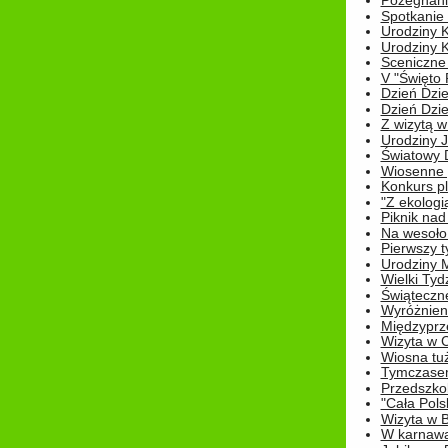
Pożegnani
Spotkanie
Urodziny K
Urodziny K
Sceniczne
V "Święto 
Dzień Dziec
Dzień Dziec
Z wizytą w
Urodziny Ju
Światowy 
Wiosenne 
Konkurs 
"Z ekologią
Piknik nad
Na wesoło
Pierwszy t
Urodziny 
Wielki Tyd
Świąteczne
Wyróżnieni
Międzyprz
Wizyta w 
Wiosna tuż,
Tymczasem 
Przedszkol
"Cała Pols
Wizyta w B
W karnawa