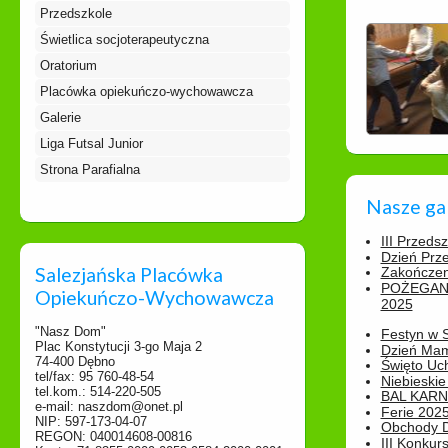
Przedszkole
Świetlica socjoterapeutyczna
Oratorium
Placówka opiekuńczo-wychowawcza
Galerie
Liga Futsal Junior
Strona Parafialna
Nasze ga
III Przeds
Dzień Prz
Salezjańska Placówka
Zakończen
POŻEGAN
Opiekuńczo-Wychowawcza
2025
"Nasz Dom"
Festyn w 
Plac Konstytucji 3-go Maja 2
Dzień Ma
74-400 Dębno
Święto Uch
tel/fax: 95 760-48-54
Niebieskie
tel.kom.: 514-220-505
BAL KAR
e-mail: naszdom@onet.pl
Ferie 2025
NIP: 597-173-04-07
Obchody Dn
REGON: 040014608-00816
III Konkurs