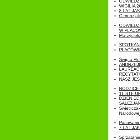
ODWIEDZ
WIGILIA 2
8 LAT JA
Gimnazjali
ODWIEDZ
W PLACÓW
Marzyciels
SPOTKAN
PLACÓWK
Święto Pl
ANDRZEJKI
LAUREAC
RECYTATO
NASZ JES
RODZICE 
11-STE U
DZIEŃ E
SALEZJAŃ
Świetlicza
Narodowe
Pasowanie 
7 LAT JA
Sprzątanie