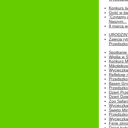
Konkurs św
Gość w świe
"Czytamy d
Naszym...
8 marca w
URODZINY 
Zajęcia r
Przedszkol
Spotkanie 
Wigilia w
Konkurs M
Mikołajko
Wycieczka 
Refleksje 
Przedszkol
Basen Gryf
Przedszkol
Dzień Prz
Dzień Dzie
Zoo Safari
Wycieczka 
Święto Min
Przedszkol
Wycieczka
Ferie zim
Dzień babc