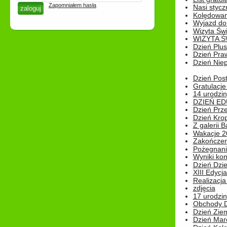
Zapomniałem hasła
Nasi styczn
Kolędowan
Wyjazd do 
Wizyta Świ
WIZYTA Ś
Dzień Plu
Dzień Pra
Dzień Niep
Dzień Post
Gratulacje
14 urodzin
DZIEŃ ED
Dzień Prz
Dzień Kro
Z galerii B
Wakacje 2
Zakończen
Pożegnani
Wyniki ko
Dzień Dzi
XIII Edycj
Realizacj
zdjęcia
17 urodzin
Obchody Dn
Dzień Zie
Dzień Mar