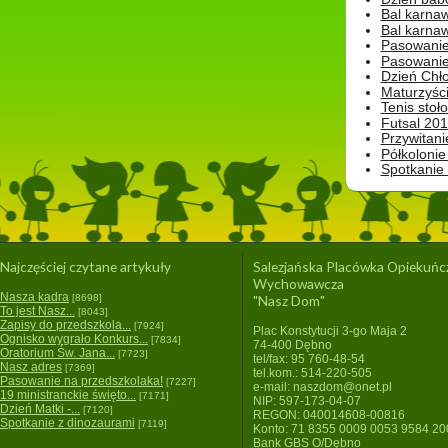
Bal karna
Bal karna
Pasowanie
Pasowanie
Dzień Chło
Maturzyśc
Tenis stoł
Futsal 201
Przywitani
Półkolonie
Spotkanie
Najczęściej czytane artykuły
Salezjańska Placówka Opiekuńc
Wychowawcza
Nasza kadra
[8698]
"Nasz Dom"
To jest Nasz...
[8043]
Zapisy do przedszkola...
[7924]
Plac Konstytucji 3-go Maja 2
Ognisko wygrało Konkurs...
[7834]
74-400 Dębno
Oratorium Św. Jana...
[7723]
tel/fax: 95 760-48-54
Nasz adres
[7369]
tel.kom.: 514-220-505
Pasowanie na przedszkolaka!
[7227]
e-mail: naszdom@onet.pl
19 ministranckie święto...
[7171]
NIP: 597-173-04-07
Dzień Matki -...
[7120]
REGON: 040014608-00816
Spotkanie z dinozaurami
[7119]
Konto: 71 8355 0009 0053 9584 2
Bank GBS O/Dębno