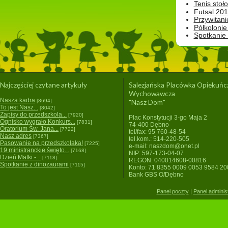
Tenis stoł
Futsal 201
Przywitani
Półkolonie
Spotkanie
Najczęściej czytane artykuły
Salezjańska Placówka Opiekuńc
Wychowawcza
Nasza kadra
[8694]
"Nasz Dom"
To jest Nasz...
[8042]
Zapisy do przedszkola...
[7920]
Plac Konstytucji 3-go Maja 2
Ognisko wygrało Konkurs...
[7831]
74-400 Dębno
Oratorium Św. Jana...
[7722]
tel/fax: 95 760-48-54
Nasz adres
[7367]
tel.kom.: 514-220-505
Pasowanie na przedszkolaka!
[7225]
e-mail: naszdom@onet.pl
19 ministranckie święto...
[7168]
NIP: 597-173-04-07
Dzień Matki -...
[7118]
REGON: 040014608-00816
Spotkanie z dinozaurami
[7115]
Konto: 71 8355 0009 0053 9584 2
Bank GBS O/Dębno
Panel poczty
|
Panel adminis