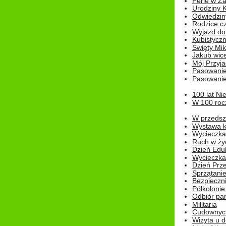
Ferie w Z
Urodziny K
Odwiedzin
Rodzice cz
Wyjazd do
Kubistyczn
Święty Miko
Jakub wice
Mój Przyja
Pasowanie
Pasowanie
100 lat Ni
W 100 rocz
W przedszk
Wystawa kr
Wycieczka
Ruch w życ
Dzień Edu
Wycieczka 
Dzień Prz
Sprzątani
Bezpieczn
Półkolonie
Odbiór pam
Militaria
Cudownyc
Wizyta u d