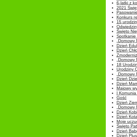
6-latki z 
2021 Świe
Pasowanie
Konkurs re
15 urodzin
Odwiedziny
Święto Nie
Spotkanie 
„Domowy Mi
Dzień Edu
Dzień Chł
Zmoderniz
„Domowy Mi
18 Urodzin
Urodziny Ol
„Domowy Mi
Dzień Dzie
Dzień Mam
Majowy wy
I Komunia S
Gość
Dzień Zie
„Domowy Mi
Dzień Kob
Dzień Kot
Moje uczuc
Święto Pat
Dzień Babc
Dzień Plu