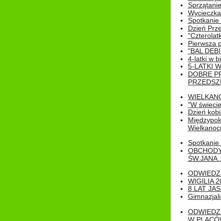
Sprzątanie
Wycieczka
Spotkanie 
Dzień Prz
"Czterolat
Pierwsza 
"BAL DEB
4-latki w b
5-LATKI W
DOBRE P
PRZEDSZ
WIELKAN
"W świecie
Dzień kobi
Międzypoko
Wielkanoc
Spotkanie 
OBCHODY
ŚW.JANA..
ODWIEDZ
WIGILIA 2
8 LAT JA
Gimnazjali
ODWIEDZ
W PLACÓW