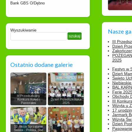
Bank GBS O/Dębno
Wyszukiwanie
Nasze ga
III Przeds
Dzień Prz
Zakończen
POŻEGAN
2025
Ostatnio dodane galerie
Festyn w 
Dzień Ma
Święto Uch
Niebieskie
BAL KAR
Ferie 2025
III Przedszkolny
Obchody Dn
Konkurs Kolęd i
Dzień Przedszkolaka
III Konkurs
Pastorałek
2025
Wizyta u 
17 urodzin
Jarmark B
Wizyta Św.
Dzień Post
32. Akcja Sprzątanie
Pasowanie
Świata - Polska, pod