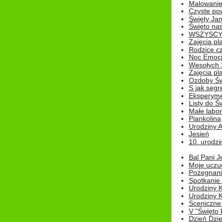
Malowanie
Czyste pow
Święty Ja
Święto na
WSZYSCY 
Zajęcia pl
Rodzice cz
Noc Emocj
Wesołych 
Zajęcia pl
Ozdoby Św
S jak segr
Eksperyme
Listy do Ś
Małe labo
Piankolina
Urodziny A
Jesień
10. urodzin
Bal Pani J
Moje uczu
Pożegnani
Spotkanie
Urodziny K
Urodziny K
Sceniczne
V "Święto 
Dzień Dziec