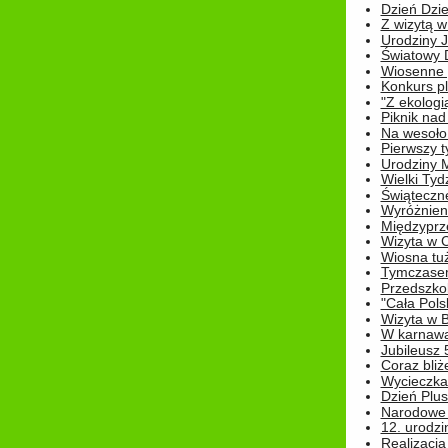
Dzień Dziec
Z wizytą w
Urodziny Ju
Światowy 
Wiosenne 
Konkurs 
"Z ekologią
Piknik nad
Na wesoło
Pierwszy t
Urodziny 
Wielki Tyd
Świąteczne
Wyróżnieni
Międzyprz
Wizyta w 
Wiosna tuż,
Tymczasem 
Przedszkol
"Cała Pols
Wizyta w B
W karnawa
Jubileusz 
Coraz bliż
Wycieczka
Dzień Plus
Narodowe Ś
12. urodzi
Realizacja