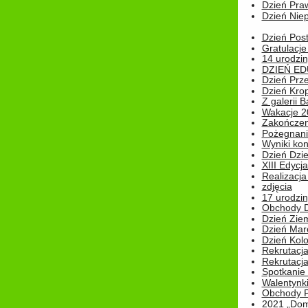
Dzień Pra
Dzień Niep
Dzień Post
Gratulacje
14 urodzin
DZIEŃ ED
Dzień Prz
Dzień Kro
Z galerii B
Wakacje 2
Zakończen
Pożegnani
Wyniki ko
Dzień Dzi
XIII Edycj
Realizacj
zdjęcia
17 urodzin
Obchody Dn
Dzień Zie
Dzień Mar
Dzień Kolo
Rekrutacj
Rekrutacja
Spotkanie
Walentynk
Obchody P
2021 „Domo