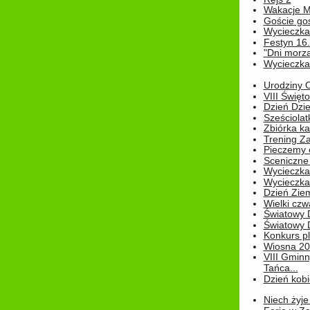
Wakacje M
Goście go
Wycieczka 
Festyn 16
"Dni morz
Wycieczka 
Urodziny Ol
VIII Święt
Dzień Dzi
Sześciolat
Zbiórka ka
Trening Za
Pieczemy 
Sceniczne 
Wycieczka
Wycieczka 
Dzień Zie
Wielki czw
Światowy 
Światowy 
Konkurs pl
Wiosna 2
VIII Gminn
Tańca...
Dzień kob
Niech żyje