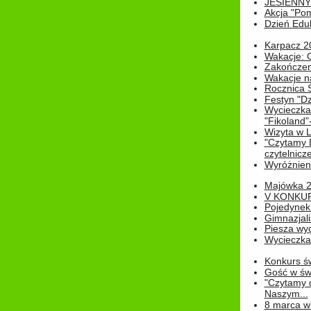
JESIENNY
Akcja "Pom
Dzień Edu
Karpacz 2
Wakacje: 
Zakończen
Wakacje n
Rocznica 
Festyn "Dz
Wycieczka
"Fikoland"
Wizyta w L
"Czytamy D
czytelnicze
Wyróżnienie
Majówka 
V KONKUR
Pojedynek
Gimnazjali
Piesza wyc
Wycieczk
Konkurs św
Gość w świe
"Czytamy d
Naszym...
8 marca w