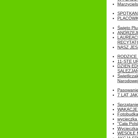
Marzyciels
SPOTKAN
PLACÓWK
Święto Pl
ANDRZEJKI
LAUREAC
RECYTATO
NASZ JES
RODZICE 
11-STE U
DZIEŃ E
SALEZJAŃ
Świetlicza
Narodowe
Pasowanie 
7 LAT JA
Sprzątanie
WAKACJE 
Fotobudk
wycieczka
"Cała Pols
Wycieczka
WESOŁE 