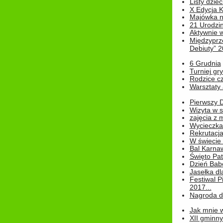
Listy dziec
X Edycja K
Majówka n
21 Urodzin
Aktywnie 
Międzyprz
Debiuty” 
6 Grudnia
Turniej gry
Rodzice cz
Warsztaty 
Pierwszy 
Wizyta w s
zajęcia z
Wycieczka
Rekrutacja
W świecie
Bal Karna
Święto Pat
Dzień Babc
Jasełka dla
Festiwal P
2017...
Nagroda dl
Jak mnie w
XII gminn