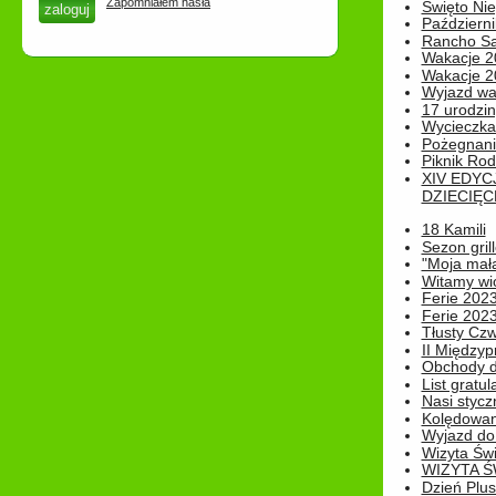
Zapomniałem hasła
Święto Nie
Październi
Rancho Sa
Wakacje 2
Wakacje 20
Wyjazd wak
17 urodzin
Wycieczka
Pożegnani
Piknik Rod
XIV EDYC
DZIECIĘC
18 Kamili
Sezon gri
"Moja mał
Witamy wi
Ferie 2023
Ferie 2023
Tłusty Cz
II Międzyp
Obchody d
List gratul
Nasi styczn
Kolędowan
Wyjazd do 
Wizyta Świ
WIZYTA Ś
Dzień Plu