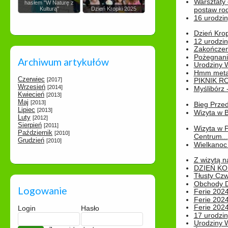
Warsztaty
hasłem "W Naturę z
Kulturą"
Dzień Kropki 2025
postaw rod
16 urodzin
Dzień Kro
12 urodzin
Zakończen
Pożegnani
Archiwum artykułów
Urodziny Wik
Hmm metamo
Czerwiec
[2017]
PIKNIK R
Wrzesień
[2014]
Myślibórz 
Kwiecień
[2013]
Maj
[2013]
Bieg Prze
Lipiec
[2013]
Wizyta w B
Luty
[2012]
Sierpień
[2011]
Wizyta w 
Październik
[2010]
Centrum...
Grudzień
[2010]
Wielkanoc 
Z wizytą n
DZIEŃ KO
Tłusty Cz
Obchody Dn
Logowanie
Ferie 2024
Ferie 2024
Ferie 2024
Login
Hasło
17 urodzin
Urodziny W