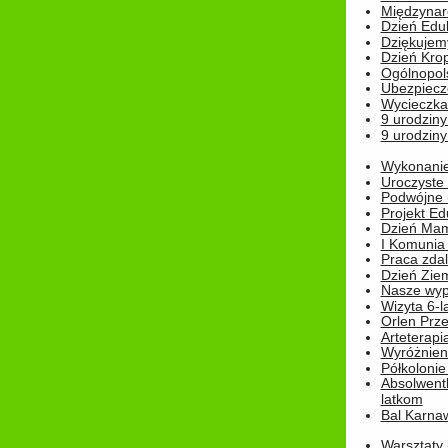
Międzynar
Dzień Edu
Dziękuje
Dzień Kro
Ogólnopol
Ubezpiecz
Wycieczka
9 urodziny
9 urodziny
Wykonanie 
Uroczyste
Podwójne u
Projekt E
Dzień Mam
I Komunia S
Praca zdal
Dzień Ziem
Nasze wypi
Wizyta 6-l
Orlen Prz
Arteterapi
Wyróżnieni
Półkoloni
Absolwent
latkom
Bal Karna
Warsztaty