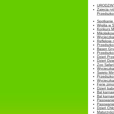
URODZINY 
Zajęcia r
Przedszkol
Spotkanie 
Wigilia w
Konkurs M
Mikołajko
Wycieczka 
Refleksje 
Przedszkol
Basen Gryf
Przedszkol
Dzień Prz
Dzień Dzie
Zoo Safari
Wycieczka 
Święto Min
Przedszkol
Wycieczka
Ferie zim
Dzień babc
Bal karna
Bal karna
Pasowanie
Pasowanie
Dzień Chło
Maturzyśc