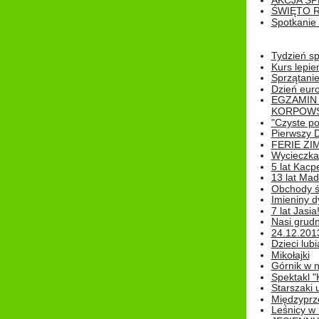
AKCJA SP
ŚWIĘTO 
Spotkanie 
Tydzień sp
Kurs lepie
Sprzątanie
Dzień eur
EGZAMIN
KORPOWS
"Czyste po
Pierwszy 
FERIE ZI
Wycieczka 
5 lat Kacp
13 lat Madz
Obchody św
Imieniny d
7 lat Jasia
Nasi grudni
24.12.2013r
Dzieci lubi
Mikołajki
Górnik w 
Spektakl "
Starszaki 
Międzyprze
Leśnicy w