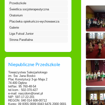
Przedszkole
Świetlica socjoterapeutyczna
Oratorium
Placówka opiekuńczo-wychowawcza
Galerie
Liga Futsal Junior
Strona Parafialna
Niepubliczne Przedszkole
Towarzystwa Salezjańskiego
im. Św. Jana Bosko
Plac Konstytucji 3-go Maja 2
74-400 Dębno
tel/fax: 95 760-48-54
tel.kom.: 502-370-427
e-mail: naszdom@onet.pl
NIP: 597-17-22-201
REGON: 040 014 608-00712
Konto: 09 8355 0009 0043 6476 2000 0001