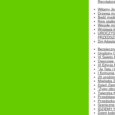
Recytatorsk
Witamy Jes
Drzewa ma
Bądź mądr
Rejs statk
Wesołe mias
Wystawa k
UROCZYS
PRZEDSZ
Dni Adapt
Bezpieczne
Urodziny O
VI Święto 
Owocowe s
IX Edycja 
"Ja,Tata i 
I Komunia 
20 urodziny
Majówka 
Dzień Ziem
"Żywy obra
Twierdza 
Przedstaw
Przedszkol
Sceniczne
IDZIEMY 
Dzień kobi