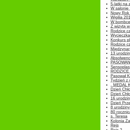
5-latki na
W salonie 
Nowy Rok
Wigilia 20
W bombc
Z wizytą w
Rodzice cz
Wycieczka 
Konkurs pl
Rodzice cz
Międzynar
13 urodzin
Absolwenc
PASOWAN
Sensoplas
RODZICE 
Pasował K
Tydzień z
„ MEDAL 
Dzień Chł
Dzień Chł
16 urodziny
Dzień Prz
8 urodziny 
80 rocznic
s. Teresa
Kolonia Z
Rejs
Rejs 2