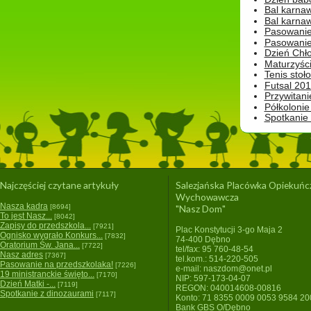
Bal karna
Bal karna
Pasowanie
Pasowanie
Dzień Chło
Maturzyśc
Tenis stoł
Futsal 201
Przywitani
Półkolonie
Spotkanie
Najczęściej czytane artykuły
Salezjańska Placówka Opiekuńc
Wychowawcza
Nasza kadra
[8694]
"Nasz Dom"
To jest Nasz...
[8042]
Zapisy do przedszkola...
[7921]
Plac Konstytucji 3-go Maja 2
Ognisko wygrało Konkurs...
[7832]
74-400 Dębno
Oratorium Św. Jana...
[7722]
tel/fax: 95 760-48-54
Nasz adres
[7367]
tel.kom.: 514-220-505
Pasowanie na przedszkolaka!
[7226]
e-mail: naszdom@onet.pl
19 ministranckie święto...
[7170]
NIP: 597-173-04-07
Dzień Matki -...
[7119]
REGON: 040014608-00816
Spotkanie z dinozaurami
[7117]
Konto: 71 8355 0009 0053 9584 2
Bank GBS O/Dębno