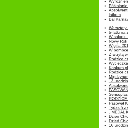
Wyróżnieni
Półkoloni
Absolwent
latkom
Bal Karna
Warsztaty
5-latki na
W salonie 
Nowy Rok
Wigilia 20
W bombc
Z wizytą w
Rodzice cz
Wycieczka 
Konkurs pl
Rodzice cz
Międzynar
13 urodzin
Absolwenc
PASOWAN
Sensoplas
RODZICE 
Pasował K
Tydzień z
„ MEDAL 
Dzień Chł
Dzień Chł
16 urodziny