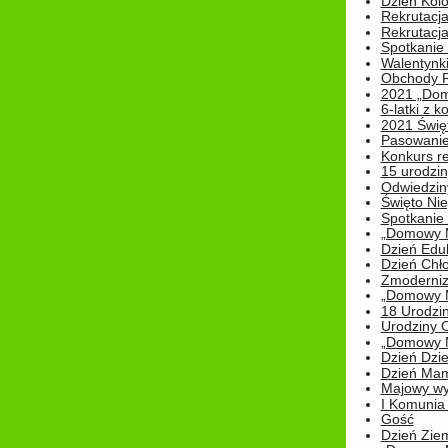
Dzień Kolo
Rekrutacj
Rekrutacja
Spotkanie
Walentynk
Obchody P
2021 „Domo
6-latki z 
2021 Świe
Pasowanie
Konkurs re
15 urodzin
Odwiedziny
Święto Nie
Spotkanie 
„Domowy Mi
Dzień Edu
Dzień Chł
Zmoderniz
„Domowy Mi
18 Urodzin
Urodziny Ol
„Domowy Mi
Dzień Dzie
Dzień Mam
Majowy wy
I Komunia S
Gość
Dzień Zie