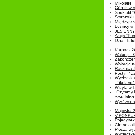
Mikołajki
Górnik w 
Spektakl "
Starszaki 
Międzyprze
Leśnicy w
JESIENNY
Akcja "Pom
Dzień Edu
Karpacz 2
Wakacje: 
Zakończen
Wakacje n
Rocznica 
Festyn "Dz
Wycieczka
"Fikoland"
Wizyta w L
"Czytamy D
czytelnicze
Wyróżnienie
Majówka 
V KONKUR
Pojedynek
Gimnazjali
Piesza wyc
Wycieczk