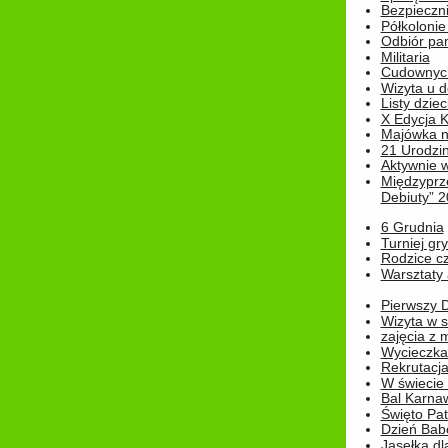
Bezpieczn
Półkolonie
Odbiór pam
Militaria
Cudownyc
Wizyta u d
Listy dziec
X Edycja K
Majówka n
21 Urodzin
Aktywnie 
Międzyprz
Debiuty” 
6 Grudnia
Turniej gry
Rodzice cz
Warsztaty 
Pierwszy 
Wizyta w s
zajęcia z
Wycieczka
Rekrutacja
W świecie
Bal Karna
Święto Pat
Dzień Babc
Jasełka dla