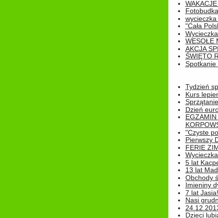
WAKACJE 
Fotobudk
wycieczka
"Cała Pols
Wycieczka
WESOŁE 
AKCJA SP
ŚWIĘTO 
Spotkanie 
Tydzień sp
Kurs lepie
Sprzątanie
Dzień eur
EGZAMIN
KORPOWS
"Czyste po
Pierwszy 
FERIE ZI
Wycieczka 
5 lat Kacp
13 lat Madz
Obchody św
Imieniny d
7 lat Jasia
Nasi grudni
24.12.2013r
Dzieci lubi