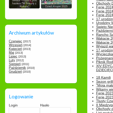
Świata - Polska, pod
Obchody Dn
hasłem "W Naturę z
Kulturą"
Dzień Kropki 2025
Ferie 2024
Ferie 2024
Ferie 2024
17 urodzin
Urodziny W
Święto Nie
Październi
Archiwum artykułów
Rancho Sa
Wakacje 2
Czerwiec
[2017]
Wakacje 20
Wrzesień
[2014]
Wyjazd wak
Kwiecień
[2013]
17 urodzin
Maj
[2013]
Wycieczka
Lipiec
[2013]
Pożegnani
Luty
[2012]
Piknik Rod
Sierpień
[2011]
XIV EDYC
Październik
[2010]
DZIECIĘC
Grudzień
[2010]
18 Kamili
Sezon gri
"Moja mał
Witamy wi
Ferie 2023
Logowanie
Ferie 2023
Tłusty Cz
II Międzyp
Login
Hasło
Obchody d
List gratul