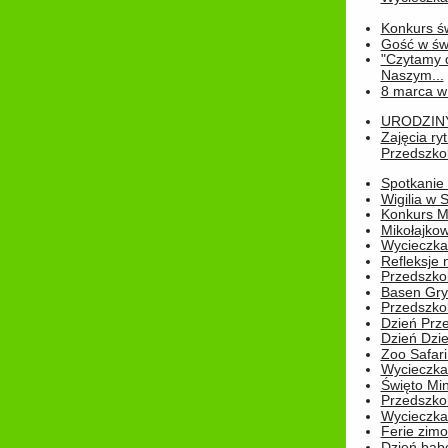
Konkurs św
Gość w świe
"Czytamy d
Naszym...
8 marca w
URODZINY 
Zajęcia r
Przedszkol
Spotkanie 
Wigilia w
Konkurs M
Mikołajko
Wycieczka 
Refleksje 
Przedszkol
Basen Gryf
Przedszkol
Dzień Prz
Dzień Dzie
Zoo Safari
Wycieczka 
Święto Min
Przedszkol
Wycieczka
Ferie zim
Dzień babc