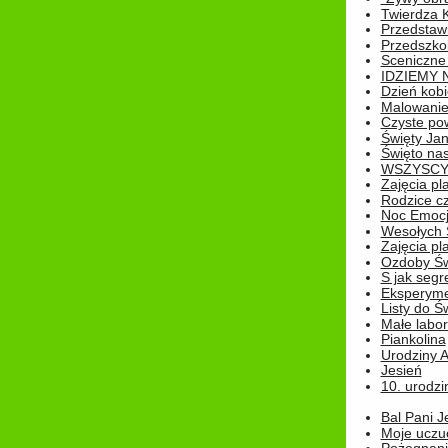
Twierdza 
Przedstaw
Przedszkol
Sceniczne
IDZIEMY 
Dzień kobi
Malowanie
Czyste pow
Święty Ja
Święto na
WSZYSCY 
Zajęcia pl
Rodzice cz
Noc Emocj
Wesołych 
Zajęcia pl
Ozdoby Św
S jak segr
Eksperyme
Listy do Ś
Małe labo
Piankolina
Urodziny A
Jesień
10. urodzin
Bal Pani J
Moje uczu