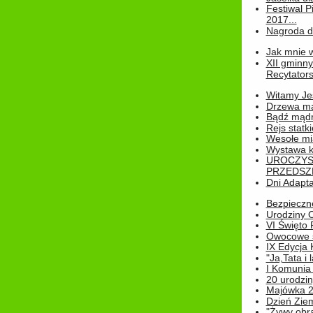
Festiwal P
2017...
Nagroda dl
Jak mnie w
XII gminn
Recytatorsk
Witamy Jes
Drzewa ma
Bądź mądr
Rejs statk
Wesołe mias
Wystawa k
UROCZYS
PRZEDSZ
Dni Adapt
Bezpieczne
Urodziny O
VI Święto 
Owocowe s
IX Edycja 
"Ja,Tata i 
I Komunia 
20 urodziny
Majówka 
Dzień Ziem
"Żywy obra