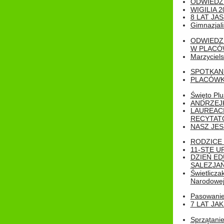
ODWIEDZ
WIGILIA 2
8 LAT JA
Gimnazjali
ODWIEDZ
W PLACÓW
Marzyciels
SPOTKAN
PLACÓWK
Święto Pl
ANDRZEJKI
LAUREAC
RECYTATO
NASZ JES
RODZICE 
11-STE U
DZIEŃ E
SALEZJAŃ
Świetlicza
Narodowe
Pasowanie 
7 LAT JA
Sprzątanie