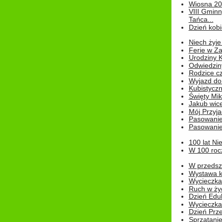
Wiosna 2
VIII Gminn
Tańca...
Dzień kob
Niech żyje
Ferie w Z
Urodziny K
Odwiedzin
Rodzice cz
Wyjazd do
Kubistyczn
Święty Miko
Jakub wice
Mój Przyja
Pasowanie
Pasowanie
100 lat Ni
W 100 rocz
W przedszk
Wystawa kr
Wycieczka
Ruch w życ
Dzień Edu
Wycieczka 
Dzień Prz
Sprzątani