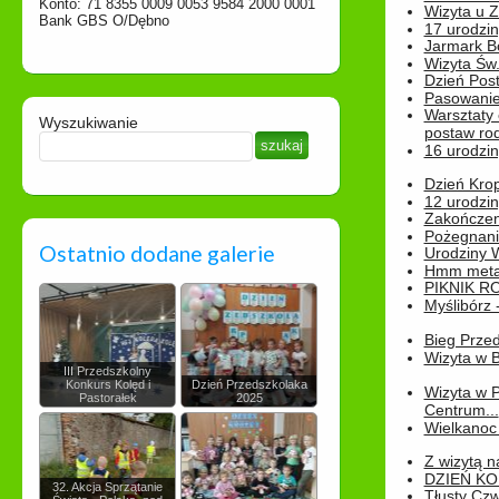
Konto: 71 8355 0009 0053 9584 2000 0001
Wizyta u 
Bank GBS O/Dębno
17 urodzin
Jarmark B
Wizyta Św.
Dzień Post
Pasowanie
Warsztaty
Wyszukiwanie
postaw rod
16 urodzin
Dzień Kro
12 urodzin
Zakończen
Pożegnani
Ostatnio dodane galerie
Urodziny Wik
Hmm metamo
PIKNIK R
Myślibórz 
Bieg Prze
Wizyta w B
III Przedszkolny
Konkurs Kolęd i
Dzień Przedszkolaka
Wizyta w 
Pastorałek
2025
Centrum...
Wielkanoc 
Z wizytą n
DZIEŃ KO
32. Akcja Sprzątanie
Tłusty Cz