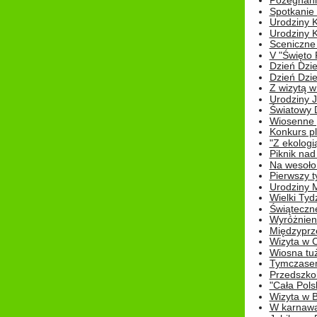
Pożegnani
Spotkanie
Urodziny K
Urodziny K
Sceniczne
V "Święto 
Dzień Dziec
Dzień Dziec
Z wizytą w
Urodziny Ju
Światowy 
Wiosenne 
Konkurs 
"Z ekologią
Piknik nad
Na wesoło
Pierwszy t
Urodziny 
Wielki Tyd
Świąteczne
Wyróżnieni
Międzyprz
Wizyta w 
Wiosna tuż,
Tymczasem 
Przedszkol
"Cała Pols
Wizyta w B
W karnawa