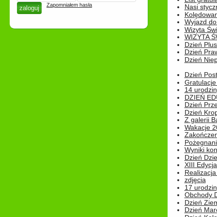
Zapomniałem hasła
Nasi styczn
Kolędowan
Wyjazd do 
Wizyta Świ
WIZYTA Ś
Dzień Plu
Dzień Pra
Dzień Niep
Dzień Post
Gratulacje
14 urodzin
DZIEŃ ED
Dzień Prz
Dzień Kro
Z galerii B
Wakacje 2
Zakończen
Pożegnani
Wyniki ko
Dzień Dzi
XIII Edycj
Realizacj
zdjęcia
17 urodzin
Obchody Dn
Dzień Zie
Dzień Mar