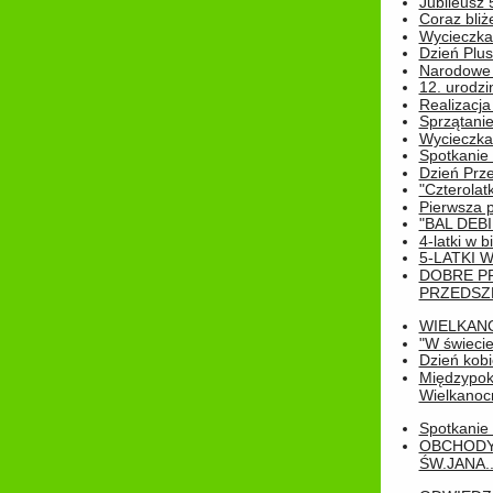
Jubileusz 
Coraz bliż
Wycieczka
Dzień Plus
Narodowe Ś
12. urodzi
Realizacja
Sprzątanie
Wycieczka
Spotkanie 
Dzień Prz
"Czterolat
Pierwsza 
"BAL DEB
4-latki w b
5-LATKI W
DOBRE P
PRZEDSZ
WIELKAN
"W świecie
Dzień kobi
Międzypoko
Wielkanoc
Spotkanie 
OBCHODY
ŚW.JANA..