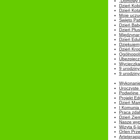
„Domowy Mi
Dzień Kob
Dzień Kot
Moje uczuc
Święto Pat
Dzień Babc
Dzień Plu
Międzynar
Dzień Edu
Dziękuje
Dzień Kro
Ogólnopol
Ubezpiecz
Wycieczka
9 urodziny
9 urodziny
Wykonanie 
Uroczyste
Podwójne u
Projekt E
Dzień Mam
I Komunia S
Praca zdal
Dzień Ziem
Nasze wypi
Wizyta 6-l
Orlen Prz
Arteterapi