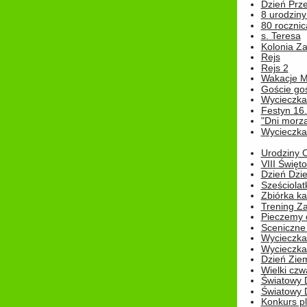
Dzień Prz
8 urodziny 
80 rocznic
s. Teresa
Kolonia Z
Rejs
Rejs 2
Wakacje M
Goście go
Wycieczka 
Festyn 16
"Dni morz
Wycieczka 
Urodziny Ol
VIII Święt
Dzień Dzi
Sześciolat
Zbiórka ka
Trening Za
Pieczemy 
Sceniczne 
Wycieczka
Wycieczka 
Dzień Zie
Wielki czw
Światowy 
Światowy 
Konkurs pl