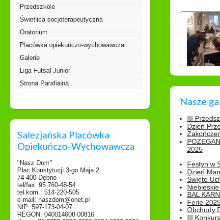
Przedszkole
Świetlica socjoterapeutyczna
Oratorium
Placówka opiekuńczo-wychowawcza
Galerie
Liga Futsal Junior
Strona Parafialna
Nasze ga
III Przeds
Dzień Prz
Salezjańska Placówka
Zakończen
POŻEGAN
Opiekuńczo-Wychowawcza
2025
"Nasz Dom"
Festyn w 
Plac Konstytucji 3-go Maja 2
Dzień Ma
74-400 Dębno
Święto Uch
tel/fax: 95 760-48-54
Niebieskie
tel.kom.: 514-220-505
BAL KAR
e-mail: naszdom@onet.pl
Ferie 2025
NIP: 597-173-04-07
Obchody Dn
REGON: 040014608-00816
III Konkurs