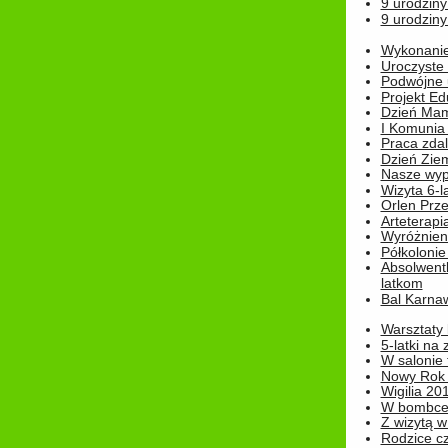
9 urodziny
9 urodziny
Wykonanie 
Uroczyste
Podwójne u
Projekt E
Dzień Mam
I Komunia S
Praca zdal
Dzień Ziem
Nasze wypi
Wizyta 6-l
Orlen Prz
Arteterapi
Wyróżnieni
Półkoloni
Absolwent
latkom
Bal Karna
Warsztaty
5-latki na
W salonie 
Nowy Rok
Wigilia 20
W bombc
Z wizytą w
Rodzice cz