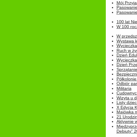
Mój Przyja
Pasowanie
Pasowanie
100 lat Ni
W 100 rocz
W przedszk
Wystawa kr
Wycieczka
Ruch w życ
Dzień Edu
Wycieczka 
Dzień Prz
Sprzątani
Bezpieczn
Półkolonie
Odbiór pam
Militaria
Cudownyc
Wizyta u d
Listy dziec
X Edycja K
Majówka n
21 Urodzin
Aktywnie 
Międzyprz
Debiuty” 