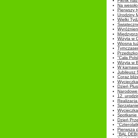
Piknik nad
Na wesoło
Pierwszy t
Urodziny 
Wielki Tyd
Świąteczne
Wyróżnieni
Międzyprz
Wizyta w 
Wiosna tuż,
Tymczasem 
Przedszkol
"Cała Pols
Wizyta w B
W karnawa
Jubileusz 
Coraz bliż
Wycieczka
Dzień Plus
Narodowe Ś
12. urodzi
Realizacja
Sprzątanie
Wycieczka
Spotkanie 
Dzień Prz
"Czterolat
Pierwsza 
"BAL DEB