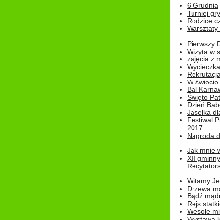
6 Grudnia
Turniej gry
Rodzice cz
Warsztaty 
Pierwszy 
Wizyta w s
zajęcia z
Wycieczka
Rekrutacja
W świecie
Bal Karna
Święto Pat
Dzień Babc
Jasełka dla
Festiwal P
2017...
Nagroda dl
Jak mnie w
XII gminn
Recytatorsk
Witamy Jes
Drzewa ma
Bądź mądr
Rejs statk
Wesołe mias
Wystawa k