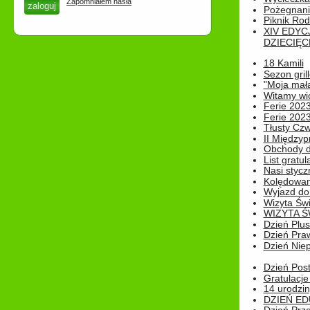
Zapomniałem hasła
Pożegnani
Piknik Rod
XIV EDYC
DZIECIĘC
18 Kamili
Sezon gri
"Moja mał
Witamy wi
Ferie 2023
Ferie 2023
Tłusty Cz
II Międzyp
Obchody d
List gratul
Nasi styczn
Kolędowan
Wyjazd do 
Wizyta Świ
WIZYTA Ś
Dzień Plu
Dzień Pra
Dzień Niep
Dzień Post
Gratulacje
14 urodzin
DZIEŃ ED