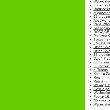
Wycieczka 
Konkurs pl
Rodzice cz
Międzynar
13 urodzin
Absolwenc
PASOWAN
Sensoplas
RODZICE 
Pasował K
Tydzień z
„ MEDAL 
Dzień Chł
Dzień Chł
16 urodziny
Dzień Prz
8 urodziny 
80 rocznic
s. Teresa
Kolonia Z
Rejs
Rejs 2
Wakacje M
Goście go
Wycieczka 
Festyn 16
"Dni morz
Wycieczka 