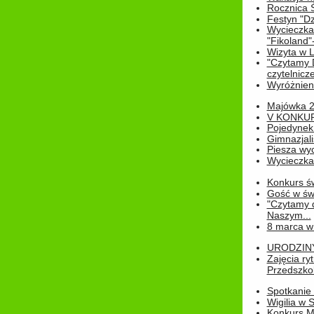
Rocznica 
Festyn "Dz
Wycieczka
"Fikoland"
Wizyta w L
"Czytamy D
czytelnicze
Wyróżnienie
Majówka 
V KONKUR
Pojedynek
Gimnazjali
Piesza wyc
Wycieczk
Konkurs św
Gość w świe
"Czytamy d
Naszym...
8 marca w
URODZINY 
Zajęcia r
Przedszkol
Spotkanie 
Wigilia w
Konkurs M