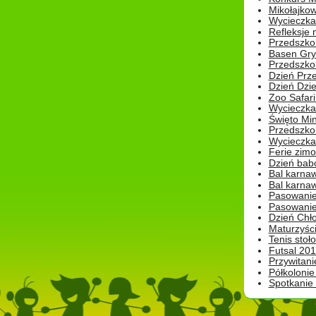
Mikołajko
Wycieczka 
Refleksje 
Przedszkol
Basen Gryf
Przedszkol
Dzień Prz
Dzień Dzie
Zoo Safari
Wycieczka 
Święto Min
Przedszkol
Wycieczka
Ferie zim
Dzień babc
Bal karna
Bal karna
Pasowanie
Pasowanie
Dzień Chło
Maturzyśc
Tenis stoł
Futsal 201
Przywitani
Półkolonie
Spotkanie