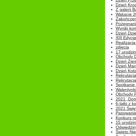
Dzień Prz
Dzień Kro
Z galerii B
Wakacje 2
Zakończen
Pożegnani
Wyniki ko
Dzień Dzi
XIII Edycj
Realizacj
zdjęcia
17 urodzin
Obchody Dn
Dzień Zie
Dzień Mar
Dzień Kolo
Rekrutacj
Rekrutacja
Spotkanie
Walentynk
Obchody P
2021 „Domo
6-latki z 
2021 Świe
Pasowanie
Konkurs re
15 urodzin
Odwiedziny
Święto Nie