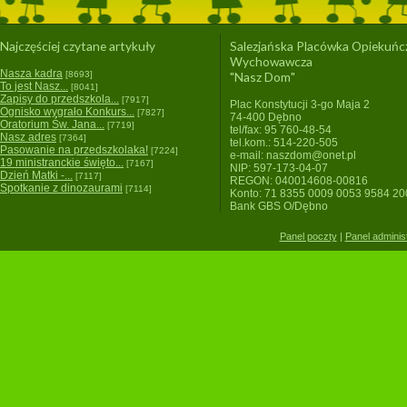
Najczęściej czytane artykuły
Salezjańska Placówka Opiekuńc
Wychowawcza
Nasza kadra
[8693]
"Nasz Dom"
To jest Nasz...
[8041]
Zapisy do przedszkola...
[7917]
Plac Konstytucji 3-go Maja 2
Ognisko wygrało Konkurs...
[7827]
74-400 Dębno
Oratorium Św. Jana...
[7719]
tel/fax: 95 760-48-54
Nasz adres
[7364]
tel.kom.: 514-220-505
Pasowanie na przedszkolaka!
[7224]
e-mail: naszdom@onet.pl
19 ministranckie święto...
[7167]
NIP: 597-173-04-07
Dzień Matki -...
[7117]
REGON: 040014608-00816
Spotkanie z dinozaurami
[7114]
Konto: 71 8355 0009 0053 9584 2
Bank GBS O/Dębno
Panel poczty
|
Panel adminis