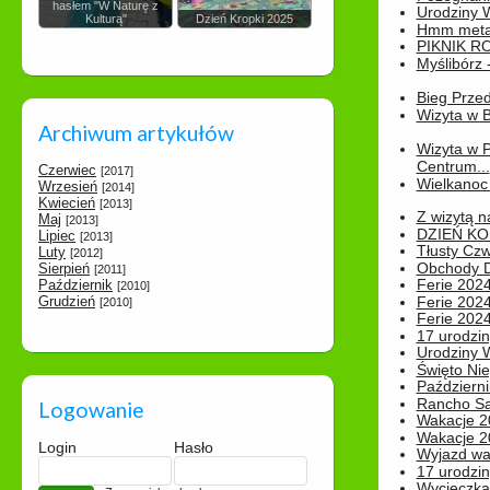
hasłem "W Naturę z
Urodziny Wik
Kulturą"
Dzień Kropki 2025
Hmm metamo
PIKNIK R
Myślibórz 
Bieg Prze
Wizyta w B
Archiwum artykułów
Wizyta w 
Centrum...
Czerwiec
[2017]
Wielkanoc 
Wrzesień
[2014]
Kwiecień
[2013]
Z wizytą n
Maj
[2013]
DZIEŃ KO
Lipiec
[2013]
Tłusty Cz
Luty
[2012]
Obchody Dn
Sierpień
[2011]
Ferie 2024
Październik
[2010]
Grudzień
Ferie 2024
[2010]
Ferie 2024
17 urodzin
Urodziny W
Święto Nie
Październi
Rancho Sa
Logowanie
Wakacje 2
Wakacje 20
Login
Hasło
Wyjazd wak
17 urodzin
Wycieczka