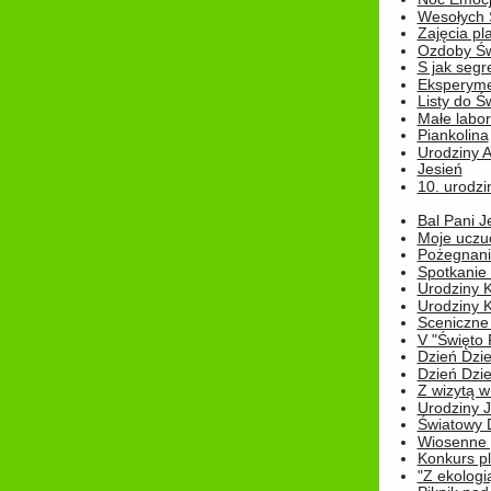
Wesołych 
Zajęcia pl
Ozdoby Św
S jak segr
Eksperyme
Listy do Ś
Małe labo
Piankolina
Urodziny A
Jesień
10. urodzin
Bal Pani J
Moje uczu
Pożegnani
Spotkanie
Urodziny K
Urodziny K
Sceniczne
V "Święto 
Dzień Dziec
Dzień Dziec
Z wizytą w
Urodziny Ju
Światowy 
Wiosenne 
Konkurs 
"Z ekologią