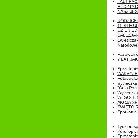
LAUREAC
RECYTATO
NASZ JES
RODZICE 
11-STE U
DZIEŃ E
SALEZJAŃ
Świetlicza
Narodowe
Pasowanie 
7 LAT JA
Sprzątanie
WAKACJE 
Fotobudk
wycieczka
"Cała Pols
Wycieczka
WESOŁE 
AKCJA SP
ŚWIĘTO 
Spotkanie 
Tydzień sp
Kurs lepie
Sprzątanie