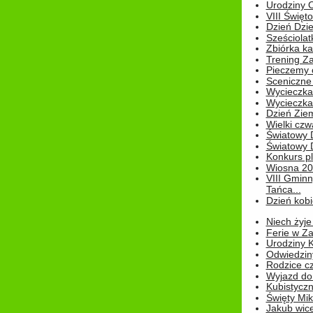
Urodziny Ol
VIII Święt
Dzień Dzi
Sześciolat
Zbiórka ka
Trening Za
Pieczemy 
Sceniczne 
Wycieczka
Wycieczka 
Dzień Zie
Wielki czw
Światowy 
Światowy 
Konkurs pl
Wiosna 2
VIII Gminn
Tańca...
Dzień kob
Niech żyje
Ferie w Z
Urodziny K
Odwiedzin
Rodzice cz
Wyjazd do
Kubistyczn
Święty Miko
Jakub wice