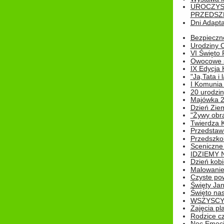
UROCZYS
PRZEDSZ
Dni Adapt
Bezpieczne
Urodziny O
VI Święto 
Owocowe s
IX Edycja 
"Ja,Tata i 
I Komunia 
20 urodziny
Majówka 
Dzień Ziem
"Żywy obra
Twierdza 
Przedstaw
Przedszkol
Sceniczne
IDZIEMY 
Dzień kobi
Malowanie
Czyste pow
Święty Ja
Święto na
WSZYSCY 
Zajęcia pl
Rodzice cz
Noc Emocj