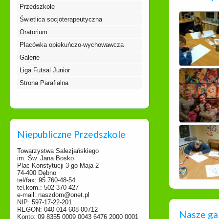
Przedszkole
Świetlica socjoterapeutyczna
Oratorium
Placówka opiekuńczo-wychowawcza
Galerie
Liga Futsal Junior
Strona Parafialna
Niepubliczne Przedszkole
Towarzystwa Salezjańskiego
im. Św. Jana Bosko
Plac Konstytucji 3-go Maja 2
74-400 Dębno
tel/fax: 95 760-48-54
tel.kom.: 502-370-427
e-mail: naszdom@onet.pl
NIP: 597-17-22-201
REGON: 040 014 608-00712
Nasze ga
Konto: 09 8355 0009 0043 6476 2000 0001