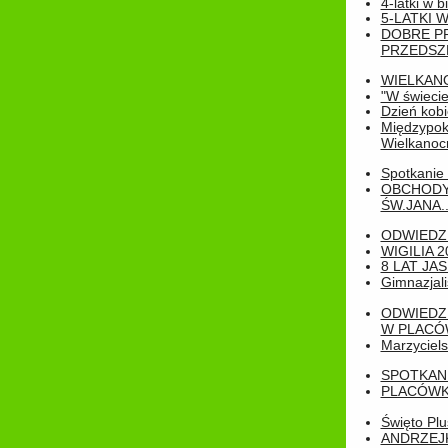
4-latki w b
5-LATKI W
DOBRE P
PRZEDSZ
WIELKAN
"W świecie
Dzień kobi
Międzypoko
Wielkanoc
Spotkanie 
OBCHODY
ŚW.JANA..
ODWIEDZ
WIGILIA 2
8 LAT JA
Gimnazjali
ODWIEDZ
W PLACÓW
Marzyciels
SPOTKAN
PLACÓWK
Święto Pl
ANDRZEJKI