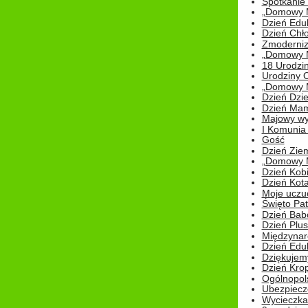
Spotkanie 
„Domowy Mi
Dzień Edu
Dzień Chł
Zmoderniz
„Domowy Mi
18 Urodzin
Urodziny Ol
„Domowy Mi
Dzień Dzie
Dzień Mam
Majowy wy
I Komunia S
Gość
Dzień Zie
„Domowy Mi
Dzień Kob
Dzień Kot
Moje uczuc
Święto Pat
Dzień Babc
Dzień Plu
Międzynar
Dzień Edu
Dziękuje
Dzień Kro
Ogólnopol
Ubezpiecz
Wycieczka