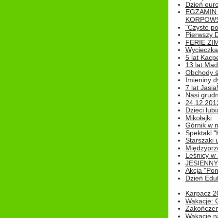
Dzień eur
EGZAMIN
KORPOWS
"Czyste po
Pierwszy 
FERIE ZI
Wycieczka 
5 lat Kacp
13 lat Madz
Obchody św
Imieniny d
7 lat Jasia
Nasi grudni
24.12.2013r
Dzieci lubi
Mikołajki
Górnik w 
Spektakl "
Starszaki 
Międzyprze
Leśnicy w
JESIENNY
Akcja "Pom
Dzień Edu
Karpacz 2
Wakacje: 
Zakończen
Wakacje n