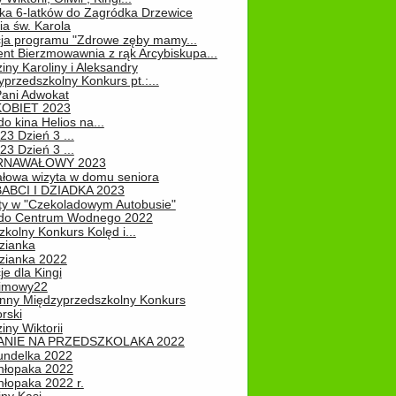
ka 6-latków do Zagródka Drzewice
ia św. Karola
cja programu "Zdrowe zęby mamy...
nt Bierzmowawnia z rąk Arcybiskupa...
iny Karoliny i Aleksandry
przedszkolny Konkurs pt.:...
Pani Adwokat
KOBIET 2023
o kina Helios na...
23 Dzień 3 ...
23 Dzień 3 ...
RNAWAŁOWY 2023
łowa wizyta w domu seniora
ABCI I DZIADKA 2023
ty w "Czekoladowym Autobusie"
do Centrum Wodnego 2022
zkolny Konkurs Kolęd i...
zianka
zianka 2022
je dla Kingi
zimowy22
nny Międzyprzedszkolny Konkurs
rski
iny Wiktorii
NIE NA PRZEDSZKOLAKA 2022
undelka 2022
hłopaka 2022
hłopaka 2022 r.