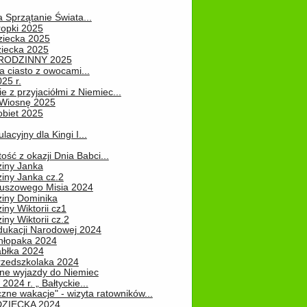
a Sprzątanie Świata...
ropki 2025
ziecka 2025
ziecka 2025
 RODZINNY 2025
 ciasto z owocami...
25 r.
e z przyjaciółmi z Niemiec...
Wiosnę 2025
obiet 2025
ulacyjny dla Kingi I...
ość z okazji Dnia Babci...
ziny Janka
iny Janka cz.2
luszowego Misia 2024
ziny Dominika
iny Wiktorii cz1
iny Wiktorii cz.2
dukacji Narodowej 2024
hłopaka 2024
abłka 2024
rzedszkolaka 2024
ne wyjazdy do Niemiec
2024 r. „ Bałtyckie...
zne wakacje" - wizyta ratowników...
DZIECKA 2024