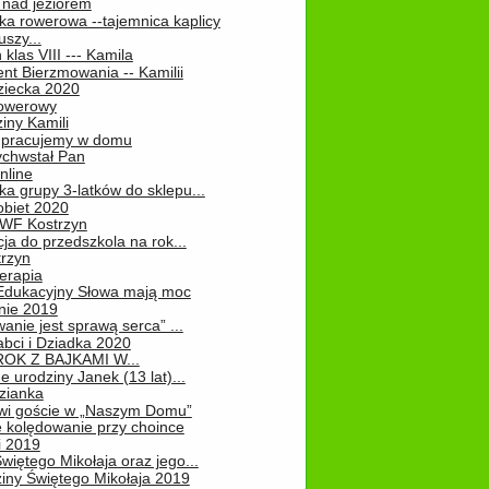
 nad jeziorem
ka rowerowa --tajemnica kaplicy
uszy...
klas VIII --- Kamila
nt Bierzmowania -- Kamilii
ziecka 2020
owerowy
iny Kamili
 – pracujemy w domu
chwstał Pan
nline
a grupy 3-latków do sklepu...
obiet 2020
 WF Kostrzyn
ja do przedszkola na rok...
rzyn
erapia
 Edukacyjny Słowa mają moc
ie 2019
nie jest sprawą serca” ...
abci i Dziadka 2020
OK Z BAJKAMI W...
 urodziny Janek (13 lat)...
zianka
wi goście w „Naszym Domu”
 kolędowanie przy choince
i 2019
więtego Mikołaja oraz jego...
iny Świętego Mikołaja 2019