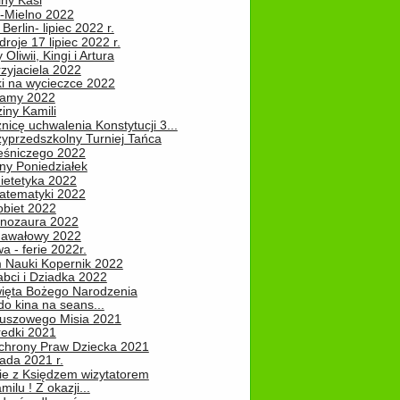
iny Kasi
-Mielno 2022
Berlin- lipiec 2022 r.
roje 17 lipiec 2022 r.
Oliwii, Kingi i Artura
zyjaciela 2022
ki na wycieczce 2022
Mamy 2022
iny Kamili
nicę uchwalenia Konstytucji 3...
zyprzedszkolny Turniej Tańca
leśniczego 2022
ny Poniedziałek
ietetyka 2022
atematyki 2022
obiet 2022
inozaura 2022
nawałowy 2022
 - ferie 2022r.
 Nauki Kopernik 2022
abci i Dziadka 2022
ięta Bożego Narodzenia
o kina na seans...
luszowego Misia 2021
redki 2021
chrony Praw Dziecka 2021
pada 2021 r.
ie z Księdzem wizytatorem
milu ! Z okazji...