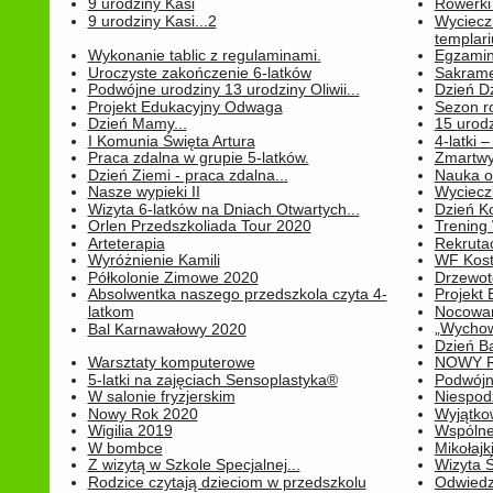
9 urodziny Kasi
Rowerki
9 urodziny Kasi...2
Wyciecz
templari
Wykonanie tablic z regulaminami.
Egzamin 
Uroczyste zakończenie 6-latków
Sakrame
Podwójne urodziny 13 urodziny Oliwii...
Dzień D
Projekt Edukacyjny Odwaga
Sezon r
Dzień Mamy...
15 urodz
I Komunia Święta Artura
4-latki
Praca zdalna w grupie 5-latków.
Zmartwy
Dzień Ziemi - praca zdalna...
Nauka o
Nasze wypieki II
Wycieczk
Wizyta 6-latków na Dniach Otwartych...
Dzień K
Orlen Przedszkoliada Tour 2020
Trening
Arteterapia
Rekrutac
Wyróżnienie Kamili
WF Kost
Półkolonie Zimowe 2020
Drzewot
Absolwentka naszego przedszkola czyta 4-
Projekt
latkom
Nocowan
„Wychowa
Bal Karnawałowy 2020
Dzień B
Warsztaty komputerowe
NOWY R
5-latki na zajęciach Sensoplastyka®
Podwójne
W salonie fryzjerskim
Niespod
Nowy Rok 2020
Wyjątko
Wigilia 2019
Wspólne
W bombce
Mikołajk
Z wizytą w Szkole Specjalnej...
Wizyta Ś
Rodzice czytają dzieciom w przedszkolu
Odwiedz