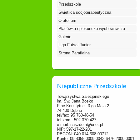
Przedszkole
Świetlica socjoterapeutyczna
Oratorium
Placówka opiekuńczo-wychowawcza
Galerie
Liga Futsal Junior
Strona Parafialna
Niepubliczne Przedszkole
Towarzystwa Salezjańskiego
im. Św. Jana Bosko
Plac Konstytucji 3-go Maja 2
74-400 Dębno
tel/fax: 95 760-48-54
tel.kom.: 502-370-427
e-mail: naszdom@onet.pl
NIP: 597-17-22-201
REGON: 040 014 608-00712
Konto: 09 8355 0009 0043 6476 2000 0001