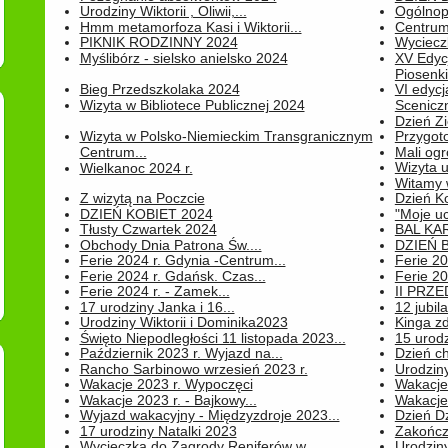
Urodziny Wiktorii , Oliwii,...
Ogólnopo
Hmm metamorfoza Kasi i Wiktorii...
Centrum
PIKNIK RODZINNY 2024
Wyciecz
Myślibórz - sielsko anielsko 2024
XV Edyc
Piosenki.
Bieg Przedszkolaka 2024
VI edyc
Wizyta w Bibliotece Publicznej 2024
Sceniczn
Dzień Z
Wizyta w Polsko-Niemieckim Transgranicznym
Przygot
Centrum...
Mali ogr
Wizyta 
Wielkanoc 2024 r.
Witamy 
Z wizytą na Poczcie
Dzień K
DZIEŃ KOBIET 2024
"Moje uc
Tłusty Czwartek 2024
BAL KA
Obchody Dnia Patrona Św....
DZIEŃ B
Ferie 2024 r. Gdynia -Centrum...
Ferie 20
Ferie 2024 r. Gdańsk. Czas...
Ferie 20
Ferie 2024 r. - Zamek...
II PRZ
17 urodziny Janka i 16...
12 jubil
Urodziny Wiktorii i Dominika2023
Kinga zd
Święto Niepodległości 11 listopada 2023...
15 urodz
Październik 2023 r. Wyjazd na...
Dzień c
Rancho Sarbinowo wrzesień 2023 r.
Urodziny 
Wakacje 2023 r. Wypoczęci
Wakacje
Wakacje 2023 r. - Bajkowy...
Wakacje
Wyjazd wakacyjny - Międzyzdroje 2023...
Dzień D
17 urodziny Natalki 2023
Zakończ
Wycieczka do Zagrody Reniferów w...
Urodziny 