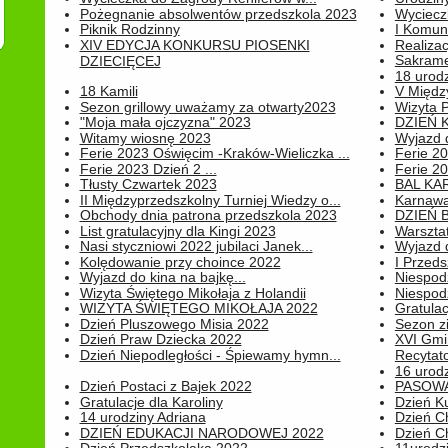
Pożegnanie absolwentów przedszkola 2023
Wyciecz
Piknik Rodzinny
I Komun
XIV EDYCJA KONKURSU PIOSENKI
Realiza
Sakrame
DZIECIĘCEJ
18 urodz
18 Kamili
V Między
Sezon grillowy uważamy za otwarty2023
Wizyta 
"Moja mała ojczyzna" 2023
DZIEŃ 
Witamy wiosnę 2023
Wyjazd d
Ferie 2023 Oświęcim -Kraków-Wieliczka ...
Ferie 20
Ferie 2023 Dzień 2 ...
Ferie 20
Tłusty Czwartek 2023
BAL KA
II Międzyprzedszkolny Turniej Wiedzy o...
Karnawa
Obchody dnia patrona przedszkola 2023
DZIEŃ B
List gratulacyjny dla Kingi 2023
Warszta
Nasi styczniowi 2022 jubilaci Janek...
Wyjazd 
Kolędowanie przy choince 2022
I Przeds
Wyjazd do kina na bajkę...
Niespod
Wizyta Świętego Mikołaja z Holandii
Niespod
WIZYTA ŚWIĘTEGO MIKOŁAJA 2022
Gratulac
Dzień Pluszowego Misia 2022
Sezon 
Dzień Praw Dziecka 2022
XVI Gmi
Dzień Niepodległości - Śpiewamy hymn...
Recytato
16 urodz
Dzień Postaci z Bajek 2022
PASOWA
Gratulacje dla Karoliny
Dzień K
14 urodziny Adriana
Dzień C
DZIEŃ EDUKACJI NARODOWEJ 2022
Dzień C