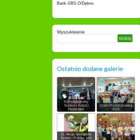
Bank GBS O/Dębno
Wyszukiwanie
Ostatnio dodane galerie
III Przedszkolny
Konkurs Kolęd i
Dzień Przedszkolaka
Pastorałek
2025
32. Akcja Sprzątanie
Świata - Polska, pod