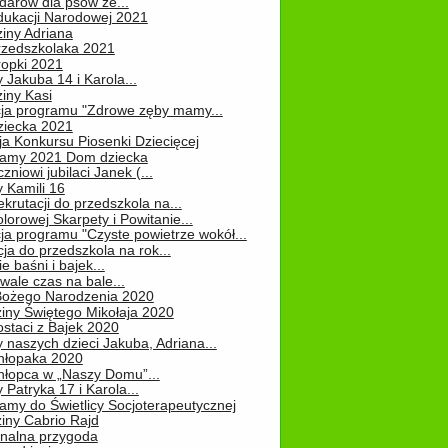
darów dla psów ze...
dukacji Narodowej 2021
iny Adriana
rzedszkolaka 2021
ropki 2021
 Jakuba 14 i Karola...
iny Kasi
cja programu "Zdrowe zęby mamy...
ziecka 2021
ja Konkursu Piosenki Dziecięcej
Mamy 2021 Dom dziecka
zniowi jubilaci Janek (...
 Kamili 16
ekrutacji do przedszkola na...
lorowej Skarpety i Powitanie...
ja programu "Czyste powietrze wokół...
ja do przedszkola na rok...
e baśni i bajek...
ale czas na bale...
Bożego Narodzenia 2020
iny Świętego Mikołaja 2020
staci z Bajek 2020
 naszych dzieci Jakuba, Adriana...
hłopaka 2020
hłopca w „Naszy Domu”...
 Patryka 17 i Karola...
amy do Świetlicy Socjoterapeutycznej
iny Cabrio Rajd
alna przygoda