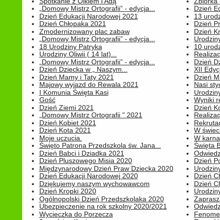
Spotkanie z Olkiem i Adą
Zbiórka 
„Domowy Mistrz Ortografii” - edycja...
Dzień E
Dzień Edukacji Narodowej 2021
13 urodz
Dzień Chłopaka 2021
Dzień P
Zmodernizowany plac zabaw
Dzień K
„Domowy Mistrz Ortografii” - edycja...
Urodziny
18 Urodziny Patryka
10 urodz
Urodziny Oliwii ( 14 lat)...
Realiza
„Domowy Mistrz Ortografii” - edycja...
Dzień D
Dzień Dziecka w „ Naszym...
XII Edyc
Dzień Mamy i Taty 2021
Dzień 
Majowy wyjazd do Rewala 2021
Nasi styc
I Komunia Święta Kasi
Urodziny
Gość
Wyniki r
Dzień Ziemi 2021
Dzień Ko
„Domowy Mistrz Ortografii " 2021
Realizac
Dzień Kobiet 2021
Rekrutac
Dzień Kota 2021
W świeci
Moje uczucia.
W karnaw
Święto Patrona Przedszkola św. Jana...
Święta 
Dzień Babci i Dziadka 2021
Odwiedz
Dzień Pluszowego Misia 2020
Dzień Po
Międzynarodowy Dzień Praw Dziecka 2020
Urodziny
Dzień Edukacji Narodowej 2020
Dzień C
Dziękujemy naszym wychowawcom
Dzień C
Dzień Kropki 2020
Urodziny
Ogólnopolski Dzień Przedszkolaka 2020
Zaprasz
Ubezpieczenie na rok szkolny 2020/2021
Odwiedz
Wycieczka do Porzecza
Fenomen