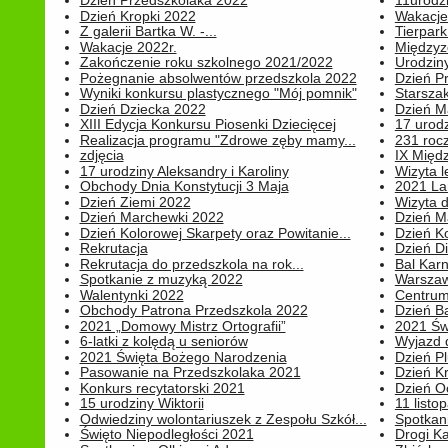
Dzień Przedszkolaka 2022
11urodz
Dzień Kropki 2022
Wakacje
Z galerii Bartka W. -...
Tierpark 
Wakacje 2022r.
Międzyzd
Zakończenie roku szkolnego 2021/2022
Urodziny 
Pożegnanie absolwentów przedszkola 2022
Dzień Pr
Wyniki konkursu plastycznego "Mój pomnik"
Starsza
Dzień Dziecka 2022
Dzień 
XIII Edycja Konkursu Piosenki Dziecięcej
17 urodz
Realizacja programu "Zdrowe zęby mamy...
231 rocz
zdjęcia
IX Międ
17 urodziny Aleksandry i Karoliny
Wizyta 
Obchody Dnia Konstytucji 3 Maja
2021 La
Dzień Ziemi 2022
Wizyta d
Dzień Marchewki 2022
Dzień M
Dzień Kolorowej Skarpety oraz Powitanie...
Dzień K
Rekrutacja
Dzień D
Rekrutacja do przedszkola na rok...
Bal Kar
Spotkanie z muzyką 2022
Warszawa
Walentynki 2022
Centrum
Obchody Patrona Przedszkola 2022
Dzień B
2021 „Domowy Mistrz Ortografii”
2021 Św
6-latki z kolędą u seniorów
Wyjazd d
2021 Święta Bożego Narodzenia
Dzień P
Pasowanie na Przedszkolaka 2021
Dzień K
Konkurs recytatorski 2021
Dzień O
15 urodziny Wiktorii
11 listo
Odwiedziny wolontariuszek z Zespołu Szkół...
Spotkan
Święto Niepodległości 2021
Drogi Ka