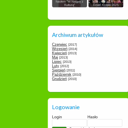
hasłem "W Naturę z
Kulturą"
Dzień Kropki 2025
Archiwum artykułów
Czerwiec
[2017]
Wrzesień
[2014]
Kwiecień
[2013]
Maj
[2013]
Lipiec
[2013]
Luty
[2012]
Sierpień
[2011]
Październik
[2010]
Grudzień
[2010]
Logowanie
Login
Hasło