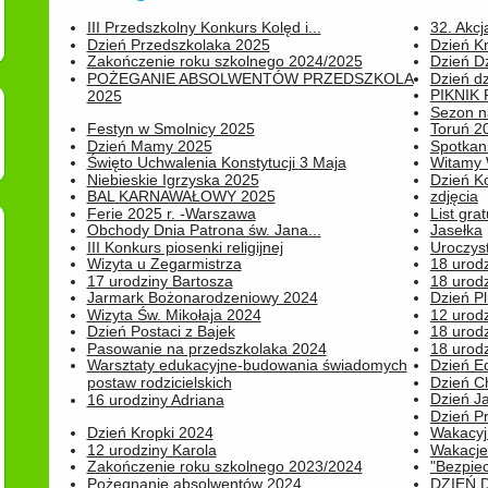
III Przedszkolny Konkurs Kolęd i...
32. Akcj
Dzień Przedszkolaka 2025
Dzień K
Zakończenie roku szkolnego 2024/2025
Dzień D
POŻEGANIE ABSOLWENTÓW PRZEDSZKOLA
Dzień d
PIKNIK
2025
Sezon na
Festyn w Smolnicy 2025
Toruń 20
Dzień Mamy 2025
Spotkani
Święto Uchwalenia Konstytucji 3 Maja
Witamy 
Niebieskie Igrzyska 2025
Dzień K
BAL KARNAWAŁOWY 2025
zdjęcia
Ferie 2025 r. -Warszawa
List grat
Obchody Dnia Patrona św. Jana...
Jasełka
III Konkurs piosenki religijnej
Uroczyst
Wizyta u Zegarmistrza
18 urod
17 urodziny Bartosza
18 urodz
Jarmark Bożonarodzeniowy 2024
Dzień P
Wizyta Św. Mikołaja 2024
12 urod
Dzień Postaci z Bajek
18 urodz
Pasowanie na przedszkolaka 2024
18 urodz
Warsztaty edukacyjne-budowania świadomych
Dzień E
postaw rodzicielskich
Dzień C
Dzień J
16 urodziny Adriana
Dzień P
Dzień Kropki 2024
Wakacyj
12 urodziny Karola
Wakacje 
Zakończenie roku szkolnego 2023/2024
"Bezpiec
Pożegnanie absolwentów 2024
DZIEŃ 