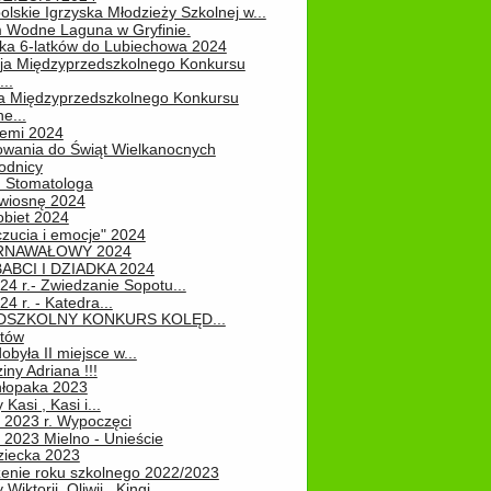
lskie Igrzyska Młodzieży Szkolnej w...
 Wodne Laguna w Gryfinie.
ka 6-latków do Lubiechowa 2024
ja Międzyprzedszkolnego Konkursu
..
ja Międzyprzedszkolnego Konkursu
e...
iemi 2024
owania do Świąt Wielkanocnych
odnicy
u Stomatologa
wiosnę 2024
obiet 2024
zucia i emocje" 2024
RNAWAŁOWY 2024
ABCI I DZIADKA 2024
24 r.- Zwiedzanie Sopotu...
24 r. - Katedra...
EDSZKOLNY KONKURS KOLĘD...
atów
obyła II miejsce w...
iny Adriana !!!
hłopaka 2023
Kasi , Kasi i...
 2023 r. Wypoczęci
 2023 Mielno - Unieście
ziecka 2023
enie roku szkolnego 2022/2023
Wiktorii, Oliwii , Kingi...