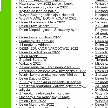
Nasi styczniowi 2022 jubilaci Janek...
Wyjazd 
Kolędowanie przy choince 2022
I Przeds
Wyjazd do kina na bajkę...
Niespod
Wizyta Świętego Mikołaja z Holandii
Niespod
WIZYTA ŚWIĘTEGO MIKOŁAJA 2022
Gratulac
Dzień Pluszowego Misia 2022
Sezon 
Dzień Praw Dziecka 2022
XVI Gmi
Dzień Niepodległości - Śpiewamy hymn...
Recytato
16 urodz
Dzień Postaci z Bajek 2022
PASOWA
Gratulacje dla Karoliny
Dzień K
14 urodziny Adriana
Dzień C
DZIEŃ EDUKACJI NARODOWEJ 2022
Dzień C
Dzień Przedszkolaka 2022
11urodz
Dzień Kropki 2022
Wakacje
Z galerii Bartka W. -...
Tierpark 
Wakacje 2022r.
Międzyzd
Zakończenie roku szkolnego 2021/2022
Urodziny 
Pożegnanie absolwentów przedszkola 2022
Dzień Pr
Wyniki konkursu plastycznego "Mój pomnik"
Starsza
Dzień Dziecka 2022
Dzień 
XIII Edycja Konkursu Piosenki Dziecięcej
17 urodz
Realizacja programu "Zdrowe zęby mamy...
231 rocz
zdjęcia
IX Międ
17 urodziny Aleksandry i Karoliny
Wizyta 
Obchody Dnia Konstytucji 3 Maja
2021 La
Dzień Ziemi 2022
Wizyta d
Dzień Marchewki 2022
Dzień M