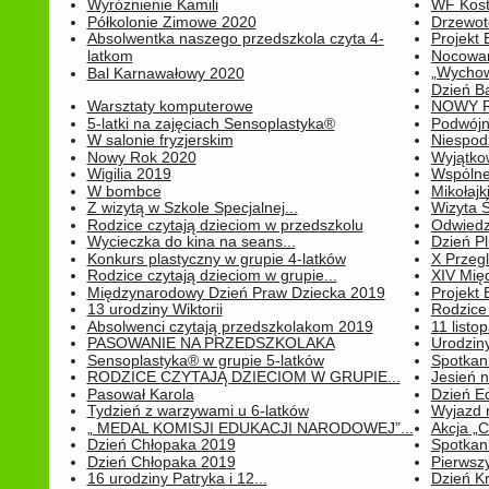
Wyróżnienie Kamili
WF Kost
Półkolonie Zimowe 2020
Drzewot
Absolwentka naszego przedszkola czyta 4-
Projekt
latkom
Nocowan
„Wychowa
Bal Karnawałowy 2020
Dzień B
Warsztaty komputerowe
NOWY R
5-latki na zajęciach Sensoplastyka®
Podwójne
W salonie fryzjerskim
Niespod
Nowy Rok 2020
Wyjątko
Wigilia 2019
Wspólne
W bombce
Mikołajk
Z wizytą w Szkole Specjalnej...
Wizyta Ś
Rodzice czytają dzieciom w przedszkolu
Odwiedz
Wycieczka do kina na seans...
Dzień P
Konkurs plastyczny w grupie 4-latków
X Przegl
Rodzice czytają dzieciom w grupie...
XIV Mię
Międzynarodowy Dzień Praw Dziecka 2019
Projekt
13 urodziny Wiktorii
Rodzice 
Absolwenci czytają przedszkolakom 2019
11 listo
PASOWANIE NA PRZEDSZKOLAKA
Urodziny 
Sensoplastyka® w grupie 5-latków
Spotkani
RODZICE CZYTAJĄ DZIECIOM W GRUPIE...
Jesień 
Pasował Karola
Dzień E
Tydzień z warzywami u 6-latków
Wyjazd 
„ MEDAL KOMISJI EDUKACJI NARODOWEJ”...
Akcja „C
Dzień Chłopaka 2019
Spotkani
Dzień Chłopaka 2019
Pierwszy
16 urodziny Patryka i 12...
Dzień K