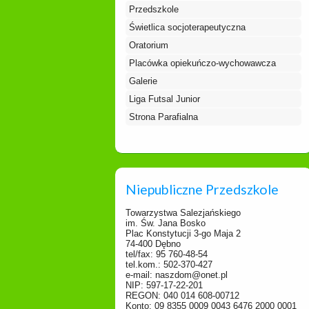
Przedszkole
Świetlica socjoterapeutyczna
Oratorium
Placówka opiekuńczo-wychowawcza
Galerie
Liga Futsal Junior
Strona Parafialna
Niepubliczne Przedszkole
Towarzystwa Salezjańskiego
im. Św. Jana Bosko
Plac Konstytucji 3-go Maja 2
74-400 Dębno
tel/fax: 95 760-48-54
tel.kom.: 502-370-427
e-mail: naszdom@onet.pl
NIP: 597-17-22-201
REGON: 040 014 608-00712
Konto: 09 8355 0009 0043 6476 2000 0001