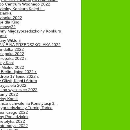
do Centrum Wodnego 2022
zkolny Konkurs Kolęd i...
zianka
zianka 2022
je dla Kingi
zimowy22
nny Międzyprzedszkolny Konkurs
rski
iny Wiktorii
NIE NA PRZEDSZKOLAKA 2022
undelka 2022
hłopaka 2022
hłopaka 2022 r.
iny Kasi
-Mielno 2022
Berlin- lipiec 2022 r.
roje 17 lipiec 2022 r.
Oliwii, Kingi i Artura
zyjaciela 2022
ki na wycieczce 2022
Mamy 2022
iny Kamili
nicę uchwalenia Konstytucji 3...
zyprzedszkolny Turniej Tańca
leśniczego 2022
ny Poniedziałek
ietetyka 2022
atematyki 2022