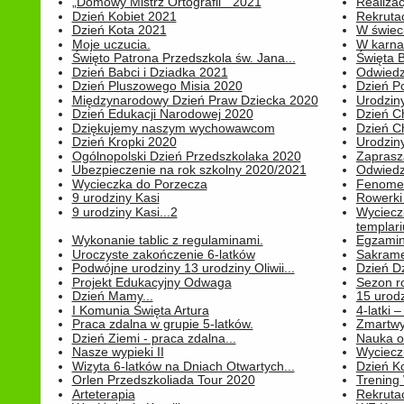
„Domowy Mistrz Ortografii " 2021
Realizac
Dzień Kobiet 2021
Rekrutac
Dzień Kota 2021
W świeci
Moje uczucia.
W karnaw
Święto Patrona Przedszkola św. Jana...
Święta 
Dzień Babci i Dziadka 2021
Odwiedz
Dzień Pluszowego Misia 2020
Dzień Po
Międzynarodowy Dzień Praw Dziecka 2020
Urodziny
Dzień Edukacji Narodowej 2020
Dzień C
Dziękujemy naszym wychowawcom
Dzień C
Dzień Kropki 2020
Urodziny
Ogólnopolski Dzień Przedszkolaka 2020
Zaprasz
Ubezpieczenie na rok szkolny 2020/2021
Odwiedz
Wycieczka do Porzecza
Fenomen
9 urodziny Kasi
Rowerki
9 urodziny Kasi...2
Wyciecz
templari
Wykonanie tablic z regulaminami.
Egzamin 
Uroczyste zakończenie 6-latków
Sakrame
Podwójne urodziny 13 urodziny Oliwii...
Dzień D
Projekt Edukacyjny Odwaga
Sezon r
Dzień Mamy...
15 urodz
I Komunia Święta Artura
4-latki
Praca zdalna w grupie 5-latków.
Zmartwy
Dzień Ziemi - praca zdalna...
Nauka o
Nasze wypieki II
Wycieczk
Wizyta 6-latków na Dniach Otwartych...
Dzień K
Orlen Przedszkoliada Tour 2020
Trening
Arteterapia
Rekrutac