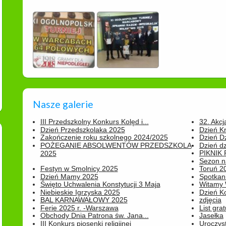
Nasze galerie
III Przedszkolny Konkurs Kolęd i...
32. Akcj
Dzień Przedszkolaka 2025
Dzień K
Zakończenie roku szkolnego 2024/2025
Dzień D
POŻEGANIE ABSOLWENTÓW PRZEDSZKOLA
Dzień d
PIKNIK
2025
Sezon na
Festyn w Smolnicy 2025
Toruń 20
Dzień Mamy 2025
Spotkani
Święto Uchwalenia Konstytucji 3 Maja
Witamy 
Niebieskie Igrzyska 2025
Dzień K
BAL KARNAWAŁOWY 2025
zdjęcia
Ferie 2025 r. -Warszawa
List grat
Obchody Dnia Patrona św. Jana...
Jasełka
III Konkurs piosenki religijnej
Uroczyst