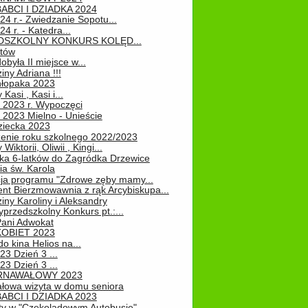
ABCI I DZIADKA 2024
24 r.- Zwiedzanie Sopotu...
24 r. - Katedra...
EDSZKOLNY KONKURS KOLĘD...
atów
obyła II miejsce w...
iny Adriana !!!
hłopaka 2023
Kasi , Kasi i...
 2023 r. Wypoczęci
 2023 Mielno - Unieście
ziecka 2023
enie roku szkolnego 2022/2023
Wiktorii, Oliwii , Kingi...
ka 6-latków do Zagródka Drzewice
ia św. Karola
cja programu "Zdrowe zęby mamy...
nt Bierzmowawnia z rąk Arcybiskupa...
iny Karoliny i Aleksandry
przedszkolny Konkurs pt.:...
Pani Adwokat
KOBIET 2023
o kina Helios na...
23 Dzień 3 ...
23 Dzień 3 ...
RNAWAŁOWY 2023
łowa wizyta w domu seniora
ABCI I DZIADKA 2023
ty w "Czekoladowym Autobusie"