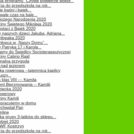
ja programu "Czyste powietrze wokół...
ja do przedszkola na rok...
e baśni i bajek...
ale czas na bale...
Bożego Narodzenia 2020
iny Świętego Mikołaja 2020
staci z Bajek 2020
 naszych dzieci Jakuba, Adriana...
hłopaka 2020
hłopca w „Naszy Domu”...
 Patryka 17 i Karola...
amy do Świetlicy Socjoterapeutycznej
iny Cabrio Rajd
alna przygoda
 nad jeziorem
ka rowerowa --tajemnica kaplicy
uszy...
klas VIII --- Kamila
nt Bierzmowania -- Kamilii
ziecka 2020
owerowy
iny Kamili
 – pracujemy w domu
chwstał Pan
nline
a grupy 3-latków do sklepu...
obiet 2020
 WF Kostrzyn
ja do przedszkola na rok...