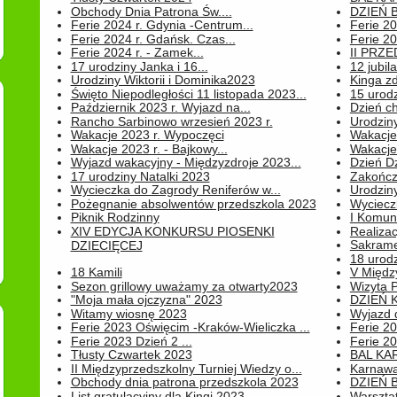
Obchody Dnia Patrona Św....
DZIEŃ B
Ferie 2024 r. Gdynia -Centrum...
Ferie 20
Ferie 2024 r. Gdańsk. Czas...
Ferie 20
Ferie 2024 r. - Zamek...
II PRZ
17 urodziny Janka i 16...
12 jubil
Urodziny Wiktorii i Dominika2023
Kinga zd
Święto Niepodległości 11 listopada 2023...
15 urodz
Październik 2023 r. Wyjazd na...
Dzień c
Rancho Sarbinowo wrzesień 2023 r.
Urodziny 
Wakacje 2023 r. Wypoczęci
Wakacje
Wakacje 2023 r. - Bajkowy...
Wakacje
Wyjazd wakacyjny - Międzyzdroje 2023...
Dzień D
17 urodziny Natalki 2023
Zakończ
Wycieczka do Zagrody Reniferów w...
Urodziny 
Pożegnanie absolwentów przedszkola 2023
Wyciecz
Piknik Rodzinny
I Komun
XIV EDYCJA KONKURSU PIOSENKI
Realiza
Sakrame
DZIECIĘCEJ
18 urodz
18 Kamili
V Między
Sezon grillowy uważamy za otwarty2023
Wizyta 
"Moja mała ojczyzna" 2023
DZIEŃ 
Witamy wiosnę 2023
Wyjazd d
Ferie 2023 Oświęcim -Kraków-Wieliczka ...
Ferie 20
Ferie 2023 Dzień 2 ...
Ferie 20
Tłusty Czwartek 2023
BAL KA
II Międzyprzedszkolny Turniej Wiedzy o...
Karnawa
Obchody dnia patrona przedszkola 2023
DZIEŃ B
List gratulacyjny dla Kingi 2023
Warszta