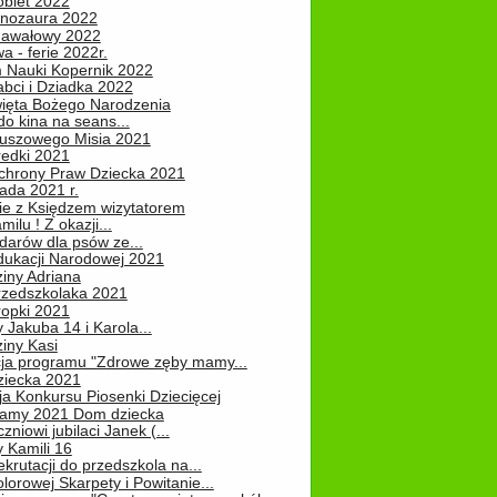
obiet 2022
inozaura 2022
nawałowy 2022
 - ferie 2022r.
 Nauki Kopernik 2022
abci i Dziadka 2022
ięta Bożego Narodzenia
o kina na seans...
luszowego Misia 2021
redki 2021
chrony Praw Dziecka 2021
pada 2021 r.
ie z Księdzem wizytatorem
milu ! Z okazji...
darów dla psów ze...
dukacji Narodowej 2021
iny Adriana
rzedszkolaka 2021
ropki 2021
 Jakuba 14 i Karola...
iny Kasi
cja programu "Zdrowe zęby mamy...
ziecka 2021
ja Konkursu Piosenki Dziecięcej
Mamy 2021 Dom dziecka
zniowi jubilaci Janek (...
 Kamili 16
ekrutacji do przedszkola na...
lorowej Skarpety i Powitanie...