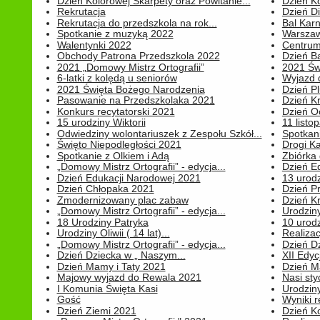
Dzień Kolorowej Skarpety oraz Powitanie...
Dzień K
Rekrutacja
Dzień D
Rekrutacja do przedszkola na rok...
Bal Kar
Spotkanie z muzyką 2022
Warszawa
Walentynki 2022
Centrum
Obchody Patrona Przedszkola 2022
Dzień B
2021 „Domowy Mistrz Ortografii”
2021 Św
6-latki z kolędą u seniorów
Wyjazd d
2021 Święta Bożego Narodzenia
Dzień P
Pasowanie na Przedszkolaka 2021
Dzień K
Konkurs recytatorski 2021
Dzień O
15 urodziny Wiktorii
11 listo
Odwiedziny wolontariuszek z Zespołu Szkół...
Spotkan
Święto Niepodległości 2021
Drogi Ka
Spotkanie z Olkiem i Adą
Zbiórka 
„Domowy Mistrz Ortografii” - edycja...
Dzień E
Dzień Edukacji Narodowej 2021
13 urodz
Dzień Chłopaka 2021
Dzień P
Zmodernizowany plac zabaw
Dzień K
„Domowy Mistrz Ortografii” - edycja...
Urodziny
18 Urodziny Patryka
10 urodz
Urodziny Oliwii ( 14 lat)...
Realiza
„Domowy Mistrz Ortografii” - edycja...
Dzień D
Dzień Dziecka w „ Naszym...
XII Edyc
Dzień Mamy i Taty 2021
Dzień 
Majowy wyjazd do Rewala 2021
Nasi styc
I Komunia Święta Kasi
Urodziny
Gość
Wyniki r
Dzień Ziemi 2021
Dzień Ko