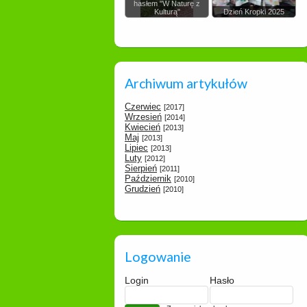
hasłem "W Naturę z
Kulturą"
Dzień Kropki 2025
Archiwum artykułów
Czerwiec
[2017]
Wrzesień
[2014]
Kwiecień
[2013]
Maj
[2013]
Lipiec
[2013]
Luty
[2012]
Sierpień
[2011]
Październik
[2010]
Grudzień
[2010]
Logowanie
Login
Hasło