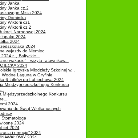
ziny Janka
iny Janka cz.2
luszowego Misia 2024
ziny Dominika
iny Wiktorii cz1
iny Wiktorii cz.2
dukacji Narodowej 2024
hłopaka 2024
abłka 2024
rzedszkolaka 2024
ne wyjazdy do Niemiec
2024 r. „ Bałtyckie...
zne wakacje" - wizyta ratowników...
DZIECKA 2024
lskie Igrzyska Młodzieży Szkolnej w...
 Wodne Laguna w Gryfinie.
ka 6-latków do Lubiechowa 2024
ja Międzyprzedszkolnego Konkursu
..
ja Międzyprzedszkolnego Konkursu
e...
iemi 2024
owania do Świąt Wielkanocnych
odnicy
u Stomatologa
wiosnę 2024
obiet 2024
zucia i emocje" 2024
RNAWAŁOWY 2024