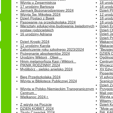
Wizyta u Zegarmistrza
18 urod
17 urodziny Bartosza
18 urodz
Jarmark Bożonarodzeniowy 2024
Dzień P
Wizyta Św. Mikołaja 2024
12 urod
Dzień Postaci z Bajek
18 urodz
Pasowanie na przedszkolaka 2024
18 urodz
Warsztaty edukacyjne-budowania świadomych
Dzień E
postaw rodzicielskich
Dzień C
Dzień J
16 urodziny Adriana
Dzień P
Dzień Kropki 2024
Wakacyj
12 urodziny Karola
Wakacje 
Zakończenie roku szkolnego 2023/2024
"Bezpiec
Pożegnanie absolwentów 2024
DZIEŃ 
Urodziny Wiktorii , Oliwii,...
Ogólnopo
Hmm metamorfoza Kasi i Wiktorii...
Centrum
PIKNIK RODZINNY 2024
Wyciecz
Myślibórz - sielsko anielsko 2024
XV Edyc
Piosenki.
Bieg Przedszkolaka 2024
VI edyc
Wizyta w Bibliotece Publicznej 2024
Sceniczn
Dzień Z
Wizyta w Polsko-Niemieckim Transgranicznym
Przygot
Centrum...
Mali ogr
Wizyta 
Wielkanoc 2024 r.
Witamy 
Z wizytą na Poczcie
Dzień K
DZIEŃ KOBIET 2024
"Moje uc
Tłusty Czwartek 2024
BAL KA