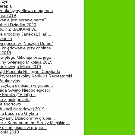
rzyn
erapia
 Edukacyjny Słowa mają moc
ie 2019
nie jest sprawą serca” ...
abci i Dziadka 2020
OK Z BAJKAMI W...
 urodziny Janek (13 lat)...
zianka
wi goście w „Naszym Domu”
 kolędowanie przy choince
i 2019
więtego Mikołaja oraz jego...
iny Świętego Mikołaja 2019
luszowego Misia 2019
ąd Piosenki Religijnej Cecyliada
dzyprzedszkolny Konkurs Recytatorski
 Edukacyjny
czytają dzieciom w grupie...
pada Święto Niepodległości
Kamila (16 lat) i...
e z pielęgniarką
na sportowo
dukacji Narodowej 2019
na basen do Gryfina
zytamy Dzieciom” w grupie...
e z Komendantem Straży Miejskiej...
 dzień jesieni w grupie...
ropki 2019