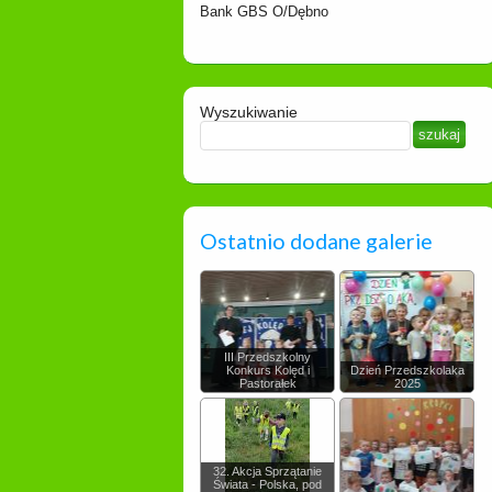
Bank GBS O/Dębno
Wyszukiwanie
Ostatnio dodane galerie
III Przedszkolny
Konkurs Kolęd i
Dzień Przedszkolaka
Pastorałek
2025
32. Akcja Sprzątanie
Świata - Polska, pod