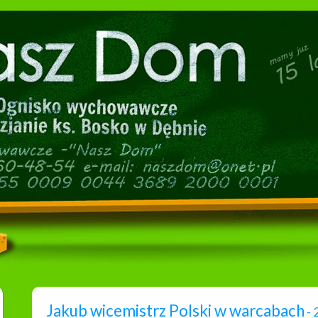
Jakub wicemistrz Polski w warcabach
- 