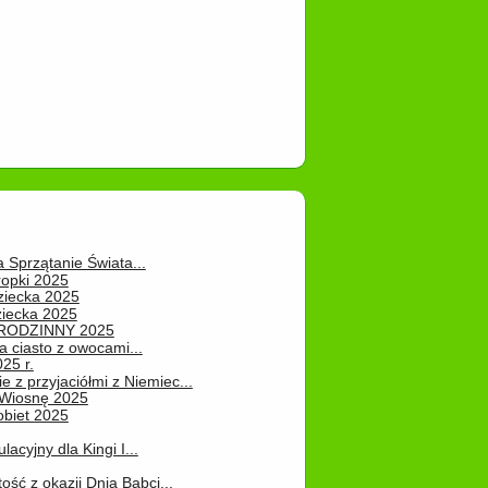
a Sprzątanie Świata...
ropki 2025
ziecka 2025
ziecka 2025
 RODZINNY 2025
 ciasto z owocami...
25 r.
e z przyjaciółmi z Niemiec...
Wiosnę 2025
obiet 2025
ulacyjny dla Kingi I...
ość z okazji Dnia Babci...