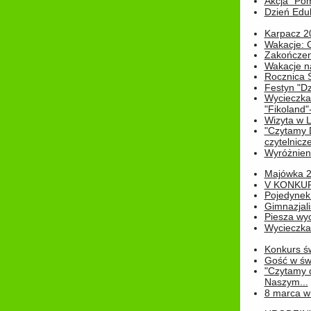
Akcja "Pom
Dzień Edu
Karpacz 2
Wakacje: 
Zakończen
Wakacje n
Rocznica 
Festyn "Dz
Wycieczka
"Fikoland"
Wizyta w L
"Czytamy D
czytelnicze
Wyróżnienie
Majówka 
V KONKUR
Pojedynek
Gimnazjali
Piesza wyc
Wycieczk
Konkurs św
Gość w świe
"Czytamy d
Naszym...
8 marca w