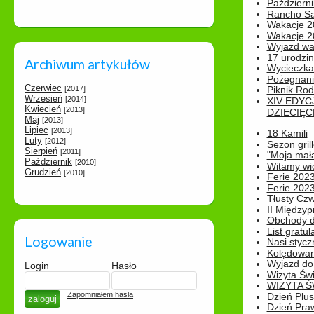
Październi
Rancho Sa
Wakacje 2
Wakacje 20
Wyjazd wak
17 urodzin
Archiwum artykułów
Wycieczka
Pożegnani
Czerwiec
[2017]
Piknik Rod
Wrzesień
[2014]
XIV EDYC
Kwiecień
[2013]
DZIECIĘC
Maj
[2013]
Lipiec
[2013]
18 Kamili
Luty
[2012]
Sezon gri
Sierpień
[2011]
"Moja mał
Październik
[2010]
Witamy wi
Grudzień
[2010]
Ferie 2023
Ferie 2023
Tłusty Cz
II Międzyp
Obchody d
List gratul
Logowanie
Nasi styczn
Kolędowan
Wyjazd do 
Login
Hasło
Wizyta Świ
WIZYTA Ś
Zapomniałem hasła
Dzień Plu
Dzień Pra