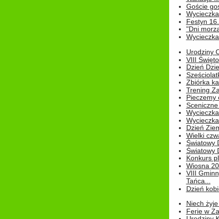
Goście go
Wycieczka 
Festyn 16
"Dni morz
Wycieczka 
Urodziny Ol
VIII Święt
Dzień Dzi
Sześciolat
Zbiórka ka
Trening Za
Pieczemy 
Sceniczne 
Wycieczka
Wycieczka 
Dzień Zie
Wielki czw
Światowy 
Światowy 
Konkurs pl
Wiosna 2
VIII Gminn
Tańca...
Dzień kob
Niech żyje
Ferie w Z
Urodziny K