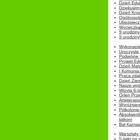
Dzień Edu
Dziękuje
Dzień Kro
Ogólnopol
Ubezpiecz
Wycieczka
9 urodziny
9 urodziny
Wykonanie 
Uroczyste
Podwójne u
Projekt E
Dzień Mam
I Komunia S
Praca zdal
Dzień Ziem
Nasze wypi
Wizyta 6-l
Orlen Prz
Arteterapi
Wyróżnieni
Półkoloni
Absolwent
latkom
Bal Karna
Warsztaty
5-latki na