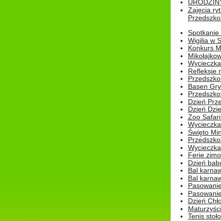
URODZINY 
Zajęcia r
Przedszkol
Spotkanie 
Wigilia w
Konkurs M
Mikołajko
Wycieczka 
Refleksje 
Przedszkol
Basen Gryf
Przedszkol
Dzień Prz
Dzień Dzie
Zoo Safari
Wycieczka 
Święto Min
Przedszkol
Wycieczka
Ferie zim
Dzień babc
Bal karna
Bal karna
Pasowanie
Pasowanie
Dzień Chło
Maturzyśc
Tenis stoł