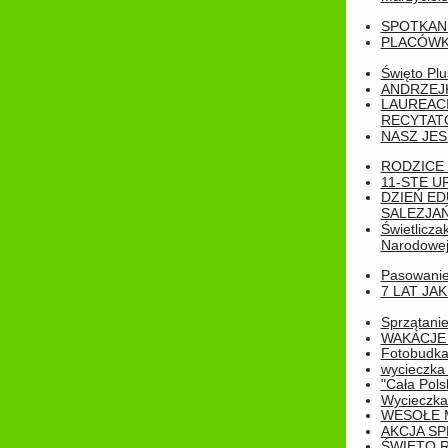
SPOTKAN
PLACÓWK
Święto Pl
ANDRZEJKI
LAUREAC
RECYTATO
NASZ JES
RODZICE 
11-STE U
DZIEŃ E
SALEZJAŃ
Świetlicza
Narodowe
Pasowanie 
7 LAT JA
Sprzątanie
WAKACJE 
Fotobudk
wycieczka
"Cała Pols
Wycieczka
WESOŁE 
AKCJA SP
ŚWIĘTO 