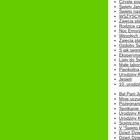
Czyste pow
Święty Ja
Święto na
WSZYSCY 
Zajęcia pl
Rodzice cz
Noc Emocj
Wesołych 
Zajęcia pl
Ozdoby Św
S jak segr
Eksperyme
Listy do Ś
Małe labo
Piankolina
Urodziny A
Jesień
10. urodzin
Bal Pani J
Moje uczu
Pożegnani
Spotkanie
Urodziny K
Urodziny K
Sceniczne
V "Święto 
Dzień Dziec
Dzień Dziec