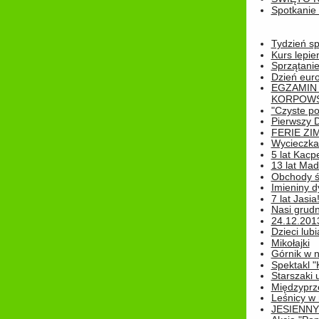
Spotkanie 
Tydzień sp
Kurs lepie
Sprzątanie
Dzień eur
EGZAMIN
KORPOWS
"Czyste po
Pierwszy 
FERIE ZI
Wycieczka 
5 lat Kacp
13 lat Madz
Obchody św
Imieniny d
7 lat Jasia
Nasi grudni
24.12.2013r
Dzieci lubi
Mikołajki
Górnik w 
Spektakl "
Starszaki 
Międzyprze
Leśnicy w
JESIENNY