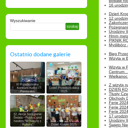
postaw rod
16 urodzin
Dzień Kro
12 urodzin
Wyszukiwanie
Zakończen
Pożegnani
Urodziny Wik
Hmm metamo
PIKNIK R
Myślibórz 
Ostatnio dodane galerie
Bieg Prze
Wizyta w B
Wizyta w 
Centrum...
Wielkanoc 
III Przedszkolny
Z wizytą n
Konkurs Kolęd i
Dzień Przedszkolaka
DZIEŃ KO
Pastorałek
2025
Tłusty Cz
Obchody Dn
Ferie 2024
Ferie 2024
Ferie 2024
32. Akcja Sprzątanie
17 urodzin
Świata - Polska, pod
Urodziny W
hasłem "W Naturę z
Kulturą"
Dzień Kropki 2025
Święto Nie