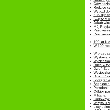
Odwiedzin
Rodzice cz
Wyjazd do
Kubistyczn
Święty Miko
Jakub wice
Mój Przyja
Pasowanie
Pasowanie
100 lat Ni
W 100 rocz
W przedszk
Wystawa kr
Wycieczka
Ruch w życ
Dzień Edu
Wycieczka 
Dzień Prz
Sprzątani
Bezpieczn
Półkolonie
Odbiór pam
Militaria
Cudownyc
Wizyta u d
Listy dziec