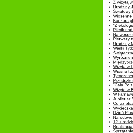
Z wizytą w
Urodziny Ju
Światowy 
Wiosenne 
Konkurs 
"Z ekologią
Piknik nad
Na wesoło
Pierwszy t
Urodziny 
Wielki Tyd
Świąteczne
Wyróżnieni
Międzyprz
Wizyta w 
Wiosna tuż,
Tymczasem 
Przedszkol
"Cała Pols
Wizyta w B
W karnawa
Jubileusz 
Coraz bliż
Wycieczka
Dzień Plus
Narodowe Ś
12. urodzi
Realizacja
Sprzątanie