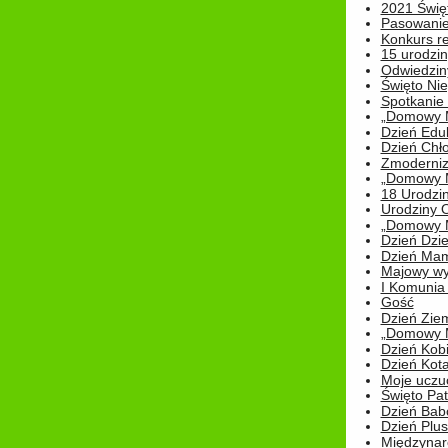
2021 Świe
Pasowanie
Konkurs re
15 urodzin
Odwiedziny
Święto Nie
Spotkanie 
„Domowy Mi
Dzień Edu
Dzień Chł
Zmoderniz
„Domowy Mi
18 Urodzin
Urodziny Ol
„Domowy Mi
Dzień Dzie
Dzień Mam
Majowy wy
I Komunia S
Gość
Dzień Zie
„Domowy Mi
Dzień Kob
Dzień Kot
Moje uczuc
Święto Pat
Dzień Babc
Dzień Plu
Międzynar