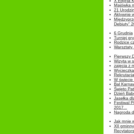
X Edycja K
Majówka n
21 Urodzin
Aktywnie 
Międzyprz
Debiuty” 
6 Grudnia
Turniej gry
Rodzice cz
Warsztaty 
Pierwszy 
Wizyta w s
zajęcia z
Wycieczka
Rekrutacja
W świecie
Bal Karna
Święto Pat
Dzień Babc
Jasełka dla
Festiwal P
2017...
Nagroda dl
Jak mnie w
XII gminn
Recytatorsk