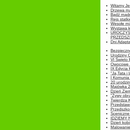
Witamy Jes
Drzewa ma
Bądź mądr
Rejs statk
Wesołe mias
Wystawa k
UROCZYS
PRZEDSZ
Dni Adapt
Bezpieczne
Urodziny O
VI Święto 
Owocowe s
IX Edycja 
"Ja,Tata i 
I Komunia 
20 urodziny
Majówka 
Dzień Ziem
"Żywy obra
Twierdza 
Przedstaw
Przedszkol
Sceniczne
IDZIEMY 
Dzień kobi
Malowanie