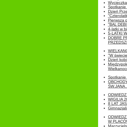
Wycieczka
Spotkanie 
Dzień Prz
"Czterolat
Pierwsza 
"BAL DEB
4-latki w b
5-LATKI W
DOBRE P
PRZEDSZ
WIELKAN
"W świecie
Dzień kobi
Międzypoko
Wielkanoc
Spotkanie 
OBCHODY
ŚW.JANA..
ODWIEDZ
WIGILIA 2
8 LAT JA
Gimnazjali
ODWIEDZ
W PLACÓW
Marzyciels