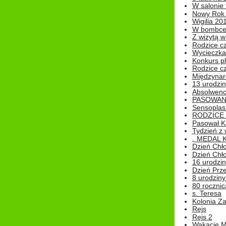
W salonie 
Nowy Rok
Wigilia 20
W bombc
Z wizytą w
Rodzice cz
Wycieczka 
Konkurs pl
Rodzice cz
Międzynar
13 urodzin
Absolwenc
PASOWAN
Sensoplas
RODZICE 
Pasował K
Tydzień z
„ MEDAL 
Dzień Chł
Dzień Chł
16 urodziny
Dzień Prz
8 urodziny 
80 rocznic
s. Teresa
Kolonia Z
Rejs
Rejs 2
Wakacje M