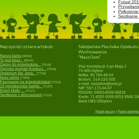
Futsal 201
Przywitani
Półkolonie
Spotkanie
Najczęściej czytane artykuły
Salezjańska Placówka Opiekuńc
Wychowawcza
Nasza kadra
[8693]
"Nasz Dom"
To jest Nasz...
[8041]
Zapisy do przedszkola...
[7918]
Plac Konstytucji 3-go Maja 2
Ognisko wygrało Konkurs...
[7828]
74-400 Dębno
Oratorium Św. Jana...
[7719]
tel/fax: 95 760-48-54
Nasz adres
[7365]
tel.kom.: 514-220-505
Pasowanie na przedszkolaka!
[7224]
e-mail: naszdom@onet.pl
19 ministranckie święto...
[7167]
NIP: 597-173-04-07
Dzień Matki -...
[7117]
REGON: 040014608-00816
Spotkanie z dinozaurami
[7114]
Konto: 71 8355 0009 0053 9584 2
Bank GBS O/Dębno
Panel poczty
|
Panel adminis