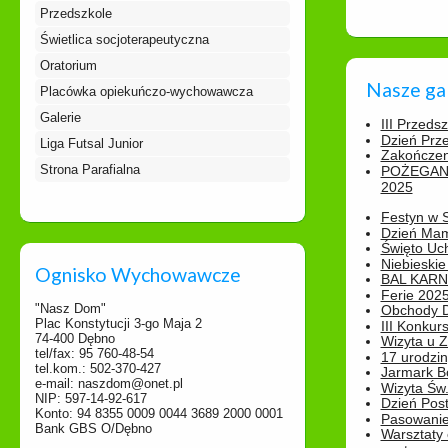
Przedszkole
Świetlica socjoterapeutyczna
Oratorium
Nasze ga
Placówka opiekuńczo-wychowawcza
Galerie
III Przeds
Dzień Prz
Liga Futsal Junior
Zakończen
Strona Parafialna
POŻEGAN
2025
Festyn w 
Dzień Ma
Święto Uch
Niebieskie
Ognisko Wychowawcze
BAL KAR
Ferie 2025
"Nasz Dom"
Obchody Dn
Plac Konstytucji 3-go Maja 2
III Konkurs
74-400 Dębno
Wizyta u 
tel/fax: 95 760-48-54
17 urodzin
tel.kom.: 502-370-427
Jarmark B
e-mail: naszdom@onet.pl
Wizyta Św.
NIP: 597-14-92-617
Dzień Post
Konto: 94 8355 0009 0044 3689 2000 0001
Pasowanie
Bank GBS O/Dębno
Warsztaty