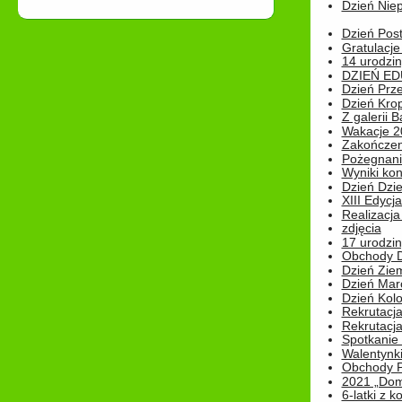
Dzień Niep
Dzień Post
Gratulacje
14 urodzin
DZIEŃ ED
Dzień Prz
Dzień Kro
Z galerii B
Wakacje 2
Zakończen
Pożegnani
Wyniki ko
Dzień Dzi
XIII Edycj
Realizacj
zdjęcia
17 urodzin
Obchody Dn
Dzień Zie
Dzień Mar
Dzień Kolo
Rekrutacj
Rekrutacja
Spotkanie
Walentynk
Obchody P
2021 „Domo
6-latki z 